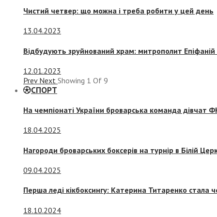
Чистий четвер: що можна і треба робити у цей день
13.04.2023
Відбудують зруйнований храм: митрополит Епіфаній 
12.01.2023
Prev
Next
Showing
1
Of
9
СПОРТ
На чемпіонаті України броварська команда дівчат ФК
18.04.2025
Нагороди броварських боксерів на турнір в Білій Церк
09.04.2025
Перша леді кікбоксингу: Катерина Титаренко стала ч
18.10.2024