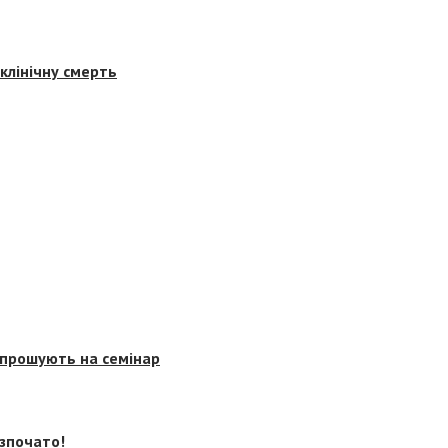
клінічну смерть
запрошують на семінар
озпочато!