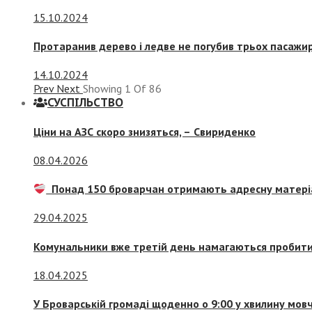
15.10.2024
Протаранив дерево і ледве не погубив трьох пасажир
14.10.2024
Prev
Next
Showing
1
Of
86
СУСПIЛЬСТВО
Ціни на АЗС скоро знизяться, –
Свириденко
08.04.2026
Понад 150 броварчан отримають адресну матері
29.04.2025
Комунальники вже третій день намагаються пробити 
18.04.2025
У Броварській громаді щоденно о 9:00 у хвилину мо