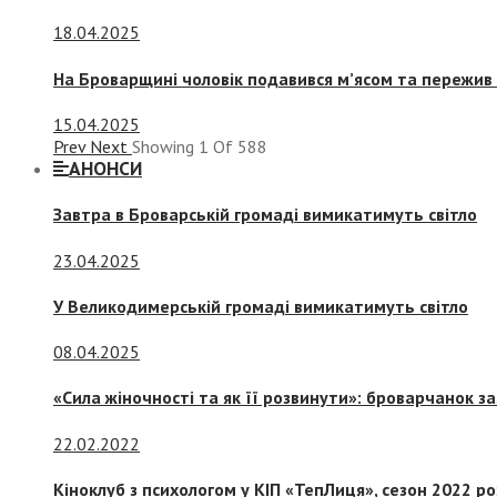
18.04.2025
На Броварщині чоловік подавився м’ясом та пережив 
15.04.2025
Prev
Next
Showing
1
Of
588
АНОНСИ
Завтра в Броварській громаді вимикатимуть світло
23.04.2025
У Великодимерській громаді вимикатимуть світло
08.04.2025
«Сила жіночності та як її розвинути»: броварчанок 
22.02.2022
Кіноклуб з психологом у КІП «ТепЛиця», сезон 2022 р