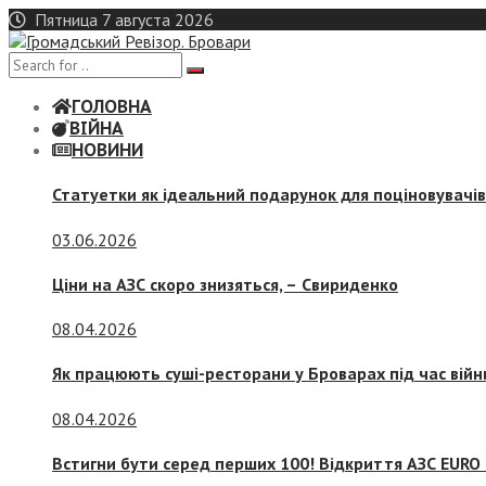
Skip
Пятница 7 августа 2026
to
content
ГОЛОВНА
ВІЙНА
НОВИНИ
Статуетки як ідеальний подарунок для поціновувачі
03.06.2026
Ціни на АЗС скоро знизяться, –
Свириденко
08.04.2026
Як працюють суші-ресторани у Броварах під час війн
08.04.2026
Встигни бути серед перших 100! Відкриття АЗС EURO