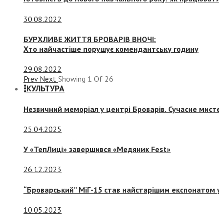
30.08.2022
БУРХЛИВЕ ЖИТТЯ БРОВАРІВ ВНОЧІ:
Хто найчастіше порушує комендантську годину
29.08.2022
Prev
Next
Showing
1
Of
26
КУЛЬТУРА
Незвичний меморіал у центрі Броварів. Сучасне мис
25.04.2025
У «ТепЛиці» завершився «Медяник Fest»
26.12.2023
“Броварський” МіГ-15 став найстарішим експонатом у
10.05.2023