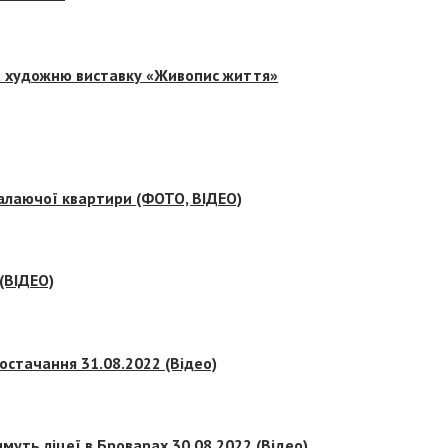
на художню виставку «Живопис життя»
палаючої квартири (ФОТО, ВІДЕО)
 (ВІДЕО)
остачання 31.08.2022 (Відео)
муть ліцеї в Броварах 30.08.2022 (Відео)