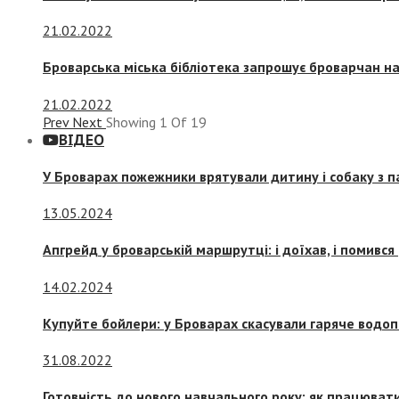
21.02.2022
Броварська міська бібліотека запрошує броварчан 
21.02.2022
Prev
Next
Showing
1
Of
19
ВІДЕО
У Броварах пожежники врятували дитину і собаку з 
13.05.2024
Апгрейд у броварській маршрутці: і доїхав, і помився
14.02.2024
Купуйте бойлери: у Броварах скасували гаряче водоп
31.08.2022
Готовність до нового навчального року: як працювати