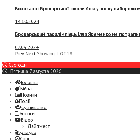
Вихованці Броварської школи боксу знову вибороли 
14.10.2024
Броварський паралімпієць Ілля Яременко не потрапив
07.09.2024
Prev
Next
Showing
1
Of
18
Сьогодні
Пятница 7 августа 2026
Головна
Війна
Новини
Події
Суспiльство
Анонси
Відео
Дайджест
Культура
Спорт