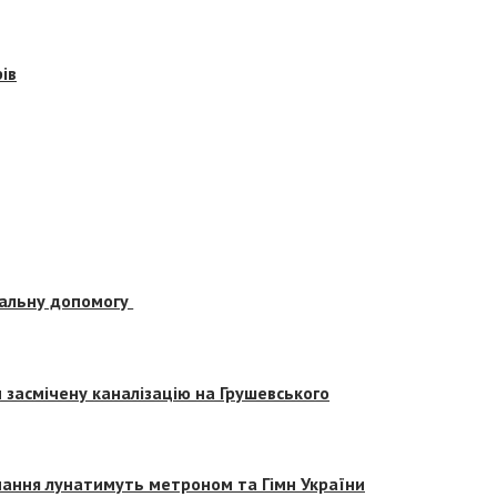
ів
альну допомогу
засмічену каналізацію на Грушевського
вчання лунатимуть метроном та Гімн України