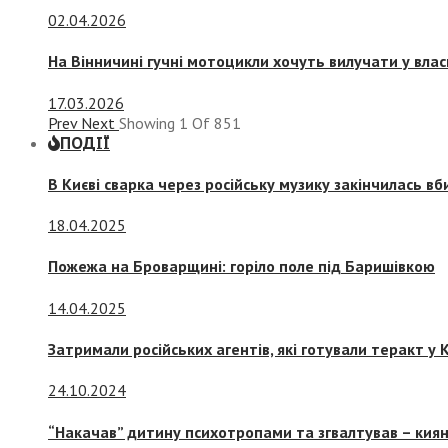
02.04.2026
На Вінничині гучні мотоцикли хочуть вилучати у вла
17.03.2026
Prev
Next
Showing
1
Of
851
ПОДІЇ
В Києві сварка через російську музику закінчилась в
18.04.2025
Пожежа на Броварщині: горіло поле під Баришівкою
14.04.2025
Затримали російських агентів, які готували теракт у К
24.10.2024
“Накачав” дитину психотропами та згвалтував – киян