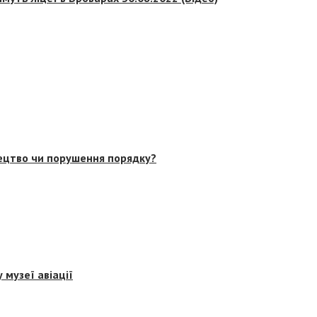
тецтво чи порушення порядку?
 музеї авіації