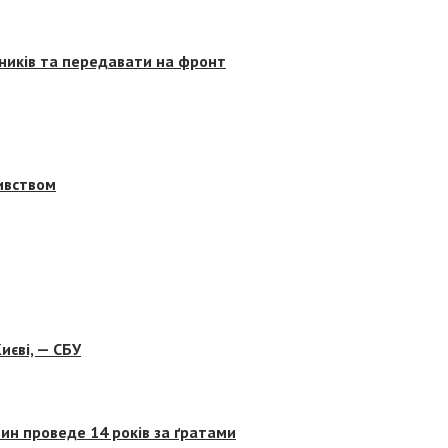
сників та передавати на фронт
бивством
иєві, — СБУ
ин проведе 14 років за ґратами