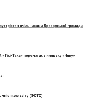
зустрівся з очільниками Броварської громади
 «Тікі-Така» перемагає вінницьку «Ниву»
ві
емпіонкою світу (ФОТО)