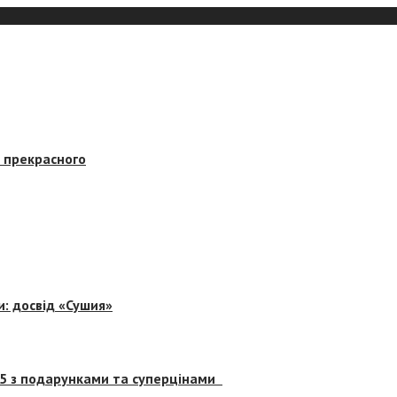
в прекрасного
и: досвід «Сушия»
 5 з подарунками та суперцінами