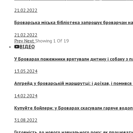
21.02.2022
Броварська міська бібліотека запрошує броварчан 
21.02.2022
Prev
Next
Showing
1
Of
19
ВІДЕО
У Броварах пожежники врятували дитину і собаку з 
13.05.2024
Апгрейд у броварській маршрутці: і доїхав, і помився
14.02.2024
Купуйте бойлери: у Броварах скасували гаряче водоп
31.08.2022
Готовність до нового навчального року: як працювати