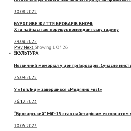
30.08.2022
БУРХЛИВЕ ЖИТТЯ БРОВАРІВ ВНОЧІ:
Хто найчастіше порушує комендантську годину
29.08.2022
Prev
Next
Showing
1
Of
26
КУЛЬТУРА
Незвичний меморіал у центрі Броварів. Сучасне мис
25.04.2025
У «ТепЛиці» завершився «Медяник Fest»
26.12.2023
“Броварський” МіГ-15 став найстарішим експонатом у
10.05.2023