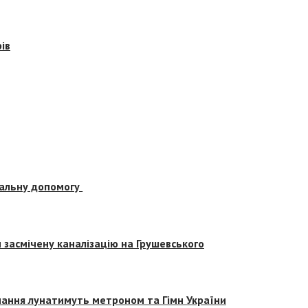
ів
альну допомогу
засмічену каналізацію на Грушевського
вчання лунатимуть метроном та Гімн України