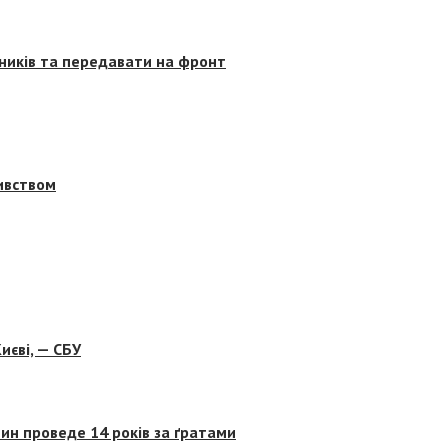
сників та передавати на фронт
бивством
иєві, — СБУ
ин проведе 14 років за ґратами