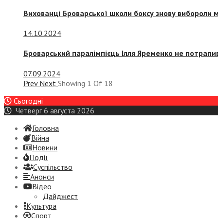
Вихованці Броварської школи боксу знову вибороли 
14.10.2024
Броварський паралімпієць Ілля Яременко не потрапив
07.09.2024
Prev
Next
Showing
1
Of
18
Сьогодні
Четверг 6 августа 2026
Головна
Війна
Новини
Події
Суспiльство
Анонси
Відео
Дайджест
Культура
Спорт