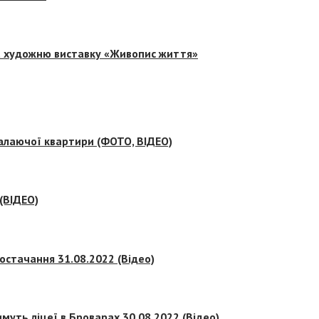
на художню виставку «Живопис життя»
палаючої квартири (ФОТО, ВІДЕО)
 (ВІДЕО)
остачання 31.08.2022 (Відео)
муть ліцеї в Броварах 30.08.2022 (Відео)