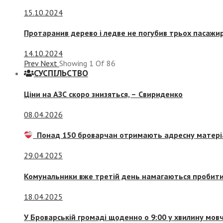
15.10.2024
Протаранив дерево і ледве не погубив трьох пасажир
14.10.2024
Prev
Next
Showing
1
Of
86
СУСПIЛЬСТВО
Ціни на АЗС скоро знизяться, –
Свириденко
08.04.2026
Понад 150 броварчан отримають адресну матері
29.04.2025
Комунальники вже третій день намагаються пробити 
18.04.2025
У Броварській громаді щоденно о 9:00 у хвилину мо