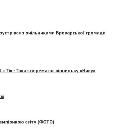
зустрівся з очільниками Броварської громади
 «Тікі-Така» перемагає вінницьку «Ниву»
ві
емпіонкою світу (ФОТО)