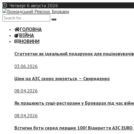
Skip
Четверг 6 августа 2026
to
content
ГОЛОВНА
ВІЙНА
НОВИНИ
Статуетки як ідеальний подарунок для поціновувачі
03.06.2026
Ціни на АЗС скоро знизяться, –
Свириденко
08.04.2026
Як працюють суші-ресторани у Броварах під час війн
08.04.2026
Встигни бути серед перших 100! Відкриття АЗС EURO