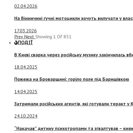
02.04.2026
На Вінничині гучні мотоцикли хочуть вилучати у вла
17.03.2026
Prev
Next
Showing
1
Of
851
ПОДІЇ
В Києві сварка через російську музику закінчилась в
18.04.2025
Пожежа на Броварщині: горіло поле під Баришівкою
14.04.2025
Затримали російських агентів, які готували теракт у К
24.10.2024
“Накачав” дитину психотропами та згвалтував – киян