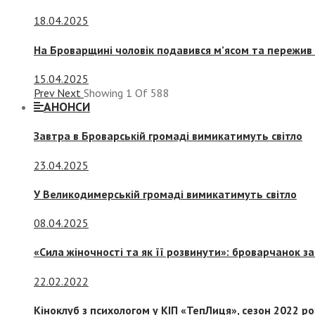
18.04.2025
На Броварщині чоловік подавився м’ясом та пережив 
15.04.2025
Prev
Next
Showing
1
Of
588
АНОНСИ
Завтра в Броварській громаді вимикатимуть світло
23.04.2025
У Великодимерській громаді вимикатимуть світло
08.04.2025
«Сила жіночності та як її розвинути»: броварчанок 
22.02.2022
Кіноклуб з психологом у КІП «ТепЛиця», сезон 2022 р