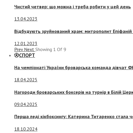
Чистий четвер: що можна і треба робити у цей день
13.04.2023
Відбудують зруйнований храм: митрополит Епіфаній 
12.01.2023
Prev
Next
Showing
1
Of
9
СПОРТ
На чемпіонаті України броварська команда дівчат ФК
18.04.2025
Нагороди броварських боксерів на турнір в Білій Церк
09.04.2025
Перша леді кікбоксингу: Катерина Титаренко стала ч
18.10.2024