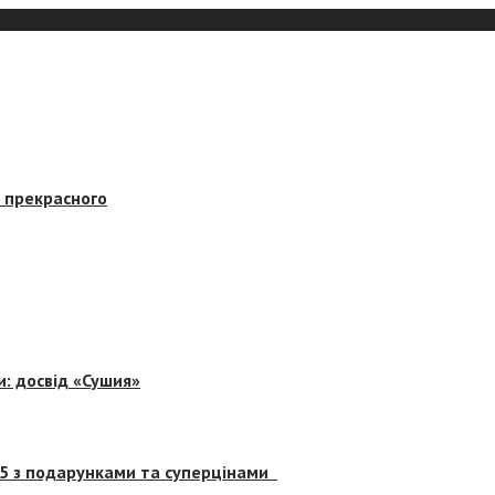
в прекрасного
и: досвід «Сушия»
 5 з подарунками та суперцінами