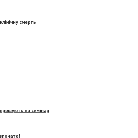
клінічну смерть
запрошують на семінар
озпочато!