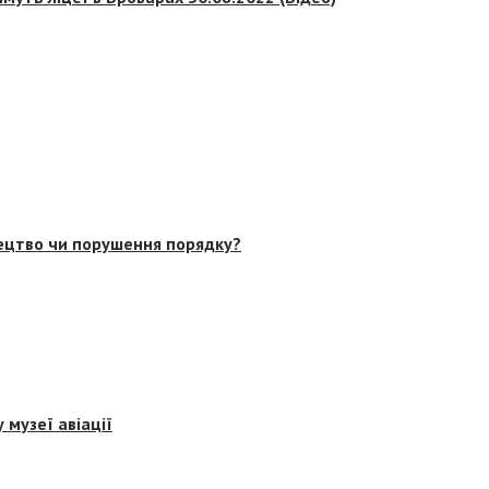
тецтво чи порушення порядку?
 музеї авіації