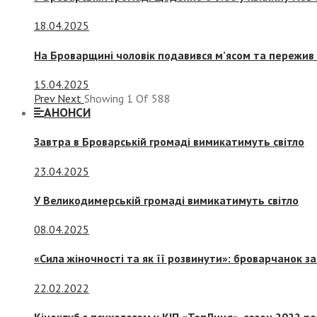
18.04.2025
На Броварщині чоловік подавився м’ясом та пережив 
15.04.2025
Prev
Next
Showing
1
Of
588
АНОНСИ
Завтра в Броварській громаді вимикатимуть світло
23.04.2025
У Великодимерській громаді вимикатимуть світло
08.04.2025
«Сила жіночності та як її розвинути»: броварчанок 
22.02.2022
Кіноклуб з психологом у КІП «ТепЛиця», сезон 2022 р