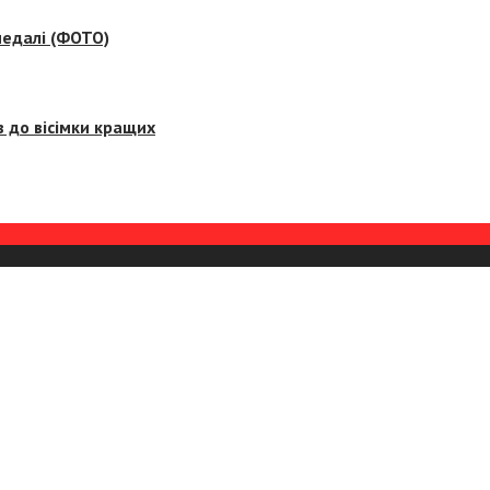
медалі (ФОТО)
 до вісімки кращих