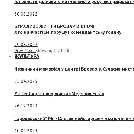
Готовність до нового навчального року: як працювати
30.08.2022
БУРХЛИВЕ ЖИТТЯ БРОВАРІВ ВНОЧІ:
Хто найчастіше порушує комендантську годину
29.08.2022
Prev
Next
Showing
1
Of
26
КУЛЬТУРА
Незвичний меморіал у центрі Броварів. Сучасне мис
25.04.2025
У «ТепЛиці» завершився «Медяник Fest»
26.12.2023
“Броварський” МіГ-15 став найстарішим експонатом у
10.05.2023