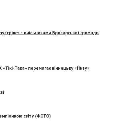
зустрівся з очільниками Броварської громади
 «Тікі-Така» перемагає вінницьку «Ниву»
ві
емпіонкою світу (ФОТО)