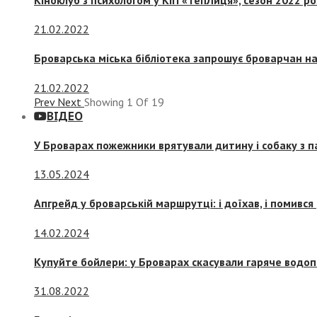
21.02.2022
Броварська міська бібліотека запрошує броварчан 
21.02.2022
Prev
Next
Showing
1
Of
19
ВІДЕО
У Броварах пожежники врятували дитину і собаку з 
13.05.2024
Апгрейд у броварській маршрутці: і доїхав, і помився
14.02.2024
Купуйте бойлери: у Броварах скасували гаряче водоп
31.08.2022