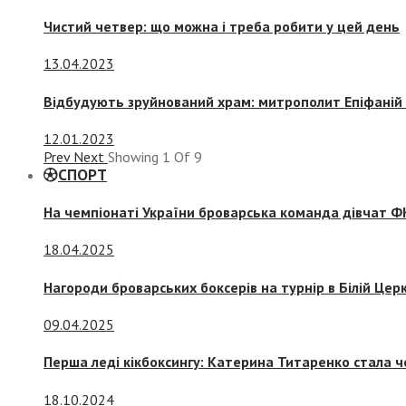
Чистий четвер: що можна і треба робити у цей день
13.04.2023
Відбудують зруйнований храм: митрополит Епіфаній 
12.01.2023
Prev
Next
Showing
1
Of
9
СПОРТ
На чемпіонаті України броварська команда дівчат ФК
18.04.2025
Нагороди броварських боксерів на турнір в Білій Церк
09.04.2025
Перша леді кікбоксингу: Катерина Титаренко стала ч
18.10.2024