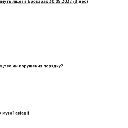
муть ліцеї в Броварах 30.08.2022 (Відео)
тецтво чи порушення порядку?
 музеї авіації