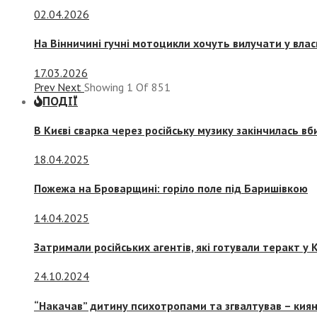
02.04.2026
На Вінничині гучні мотоцикли хочуть вилучати у вла
17.03.2026
Prev
Next
Showing
1
Of
851
ПОДІЇ
В Києві сварка через російську музику закінчилась в
18.04.2025
Пожежа на Броварщині: горіло поле під Баришівкою
14.04.2025
Затримали російських агентів, які готували теракт у К
24.10.2024
“Накачав” дитину психотропами та згвалтував – киян