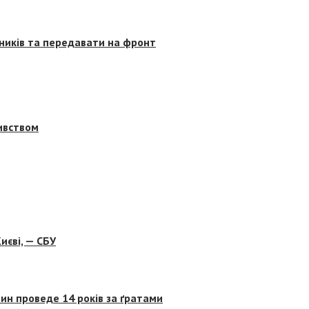
сників та передавати на фронт
бивством
иєві, — СБУ
ин проведе 14 років за ґратами