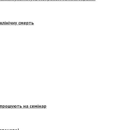
клінічну смерть
запрошують на семінар
озпочато!