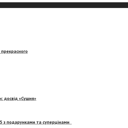
в прекрасного
и: досвід «Сушия»
 5 з подарунками та суперцінами