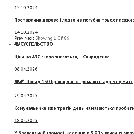
15.10.2024
Протаранив дерево і ледве не погубив трьох пасажир
14.10.2024
Prev
Next
Showing
1
Of
86
СУСПIЛЬСТВО
Ціни на АЗС скоро знизяться, –
Свириденко
08.04.2026
❤️‍🩹 Понад 150 броварчан отримають адресну мат
29.04.2025
Комунальники вже третій день намагаються пробити 
18.04.2025
У Броварській громаді щоденно о 9:00 у хвилину мо