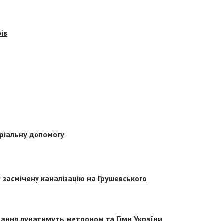
ів
еріальну допомогу
засмічену каналізацію на Грушевського
вчання лунатимуть метроном та Гімн України