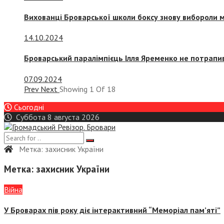
Вихованці Броварської школи боксу знову вибороли 
14.10.2024
Броварський паралімпієць Ілля Яременко не потрапив
07.09.2024
Prev
Next
Showing
1
Of
18
Сьогодні
Суббота 8 августа 2026
Метка:
захисник України
Метка:
захисник України
Війна
У Броварах пів року діє інтерактивний “Меморіал пам’яті”