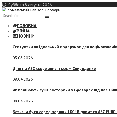
Skip
Суббота 8 августа 2026
to
content
ГОЛОВНА
ВІЙНА
НОВИНИ
Статуетки як ідеальний подарунок для поціновувачі
03.06.2026
Ціни на АЗС скоро знизяться, –
Свириденко
08.04.2026
Як працюють суші-ресторани у Броварах під час війн
08.04.2026
Встигни бути серед перших 100! Відкриття АЗС EURO