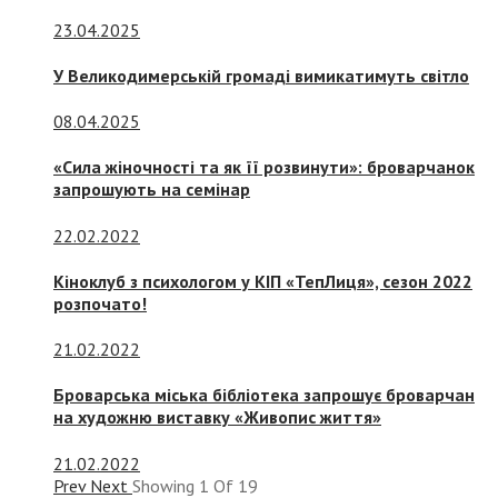
23.04.2025
У Великодимерській громаді вимикатимуть світло
08.04.2025
«Сила жіночності та як її розвинути»: броварчанок
запрошують на семінар
22.02.2022
Кіноклуб з психологом у КІП «ТепЛиця», сезон 2022
розпочато!
21.02.2022
Броварська міська бібліотека запрошує броварчан
на художню виставку «Живопис життя»
21.02.2022
Prev
Next
Showing
1
Of
19