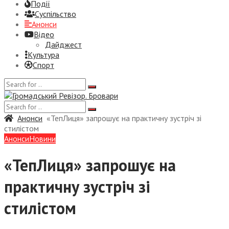
Події
Суспiльство
Анонси
Відео
Дайджест
Культура
Спорт
Анонси
«ТепЛиця» запрошує на практичну зустріч зі
стилістом
Анонси
Новини
«ТепЛиця» запрошує на
практичну зустріч зі
стилістом