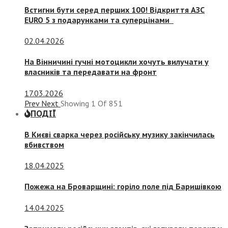
Встигни бути серед перших 100! Відкриття АЗС
EURO 5 з подарунками та суперцінами
02.04.2026
На Вінничині гучні мотоцикли хочуть вилучати у
власників та передавати на фронт
17.03.2026
Prev
Next
Showing
1
Of
851
ПОДІЇ
В Києві сварка через російську музику закінчилась
вбивством
18.04.2025
Пожежа на Броварщині: горіло поле під Баришівкою
14.04.2025