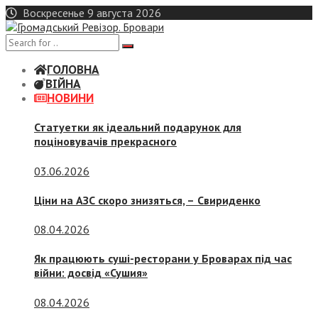
Skip
Воскресенье 9 августа 2026
to
content
ГОЛОВНА
ВІЙНА
НОВИНИ
Статуетки як ідеальний подарунок для
поціновувачів прекрасного
03.06.2026
Ціни на АЗС скоро знизяться, –
Свириденко
08.04.2026
Як працюють суші-ресторани у Броварах під час
війни: досвід «Сушия»
08.04.2026