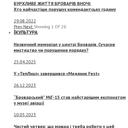
БУРХЛИВЕ ЖИТТЯ БРОВАРІВ ВНОЧІ:
Хто найчастіше порушує комендантську годину
29.08.2022
Prev
Next
Showing
1
Of
26
КУЛЬТУРА
Незвичний меморіал у центрі Броварів. Сучасне
мистецтво чи порушення порядку?
25.04.2025
У «ТепЛиці» завершився «Медяник Fest»
26.12.2023
“Броварський” МіГ-15 став найстарішим експонатом
у музеї авіації
10.05.2023
Чистий четвер: що можна і треба робити у цей