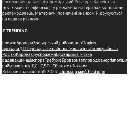
посиланням на газету «Громадський Ревізор». За зміст та
достовірність інформації у рекламних матеріалах відповідає
рекламодавець. Матеріали, позначені значком Р друкуються
на правах реклами.
# TRENDING
новини
Бровари
Броварський район
відео
Поліція
Бровари
ДТП
Броварське районне управління поліції
війна з
Росією
Коронавірус
пожежа
Броварська міська
рада
вакцинація
спорт
Требухів
Броваритепловодоенергія
поліція
райуправління ДСНС
ДСНС
бюджет
Княжичі
Всі права захищені: © 2023,
«Громадський Ревізор»