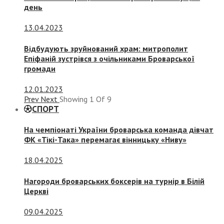
день
13.04.2023
Відбудують зруйнований храм: митрополит
Епіфаній зустрівся з очільниками Броварської
громади
12.01.2023
Prev
Next
Showing
1
Of
9
СПОРТ
На чемпіонаті України броварська команда дівчат
ФК «Тікі-Така» перемагає вінницьку «Ниву»
18.04.2025
Нагороди броварських боксерів на турнір в Білій
Церкві
09.04.2025