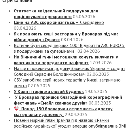
Стрічка новин
Статуетки як ідеальний подарунок для
поціновувачів прекрасного
03.06.2026
Ціни на АЗС скоро знизяться, –
Свириденко
08.04.2026
Як працюють суші-ресторани у Броварах під час
війни: досвід «Сушия»
08.04.2026
Встигни бути серед перших 100! Відкриття АЗС EURO 5
з подарунками та суперцінами
02.04.2026
На Вінничині гучні мотоцикли хочуть вилучати у
власників та передавати на фронт
17.03.2026
На щиті повернувся додому Захисник України, – солдат
Солодкий Серафим Володимирович
02.06.2025
СБУ запобігла серії нових терактів у Києві, затримано
агента
02.06.2025
У Калиті горів житловий будинок
19.05.2025
У Броварах пройшов благодійний хореографічний
фестиваль «Смайл скликає друзів»
08.05.2025
Понад 150 броварчан отримають адресну
матеріальну допомогу
29.04.2025
Повний мирний план Трампа під назвою «‎Рамки
російсько-української угоди» вперше опублікували в ЗМІ