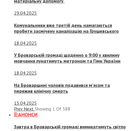
матеріальну допомогу
29.04.2025
Комунальники вже третій день намагаються
пробити засмічену каналізацію на Грушевського
18.04.2025
У Броварській громаді щоденно о 9:00 у хвилину
мовчання лунатимуть метроном та Гімн України
18.04.2025
На Броварщині чоловік подавився м’ясом та
пережив клінічну смерть
15.04.2025
Prev
Next
Showing
1
Of
588
АНОНСИ
Завтра в Броварській громаді вимикатимуть світло