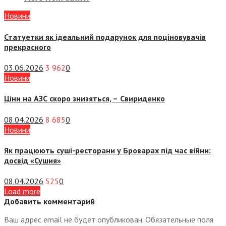
Новини
Статуетки як ідеальний подарунок для поціновувачів
прекрасного
03.06.2026
3 962
0
Новини
Ціни на АЗС скоро знизяться, –
Свириденко
08.04.2026
8 685
0
Новини
Як працюють суші-ресторани у Броварах під час війни:
досвід «Сушия»
08.04.2026
525
0
Load more
Добавить комментарий
Ваш адрес email не будет опубликован.
Обязательные поля