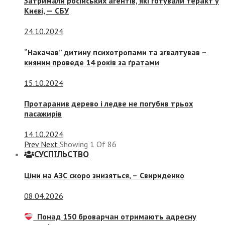
Затримали російських агентів, які готували теракт у
Києві, — СБУ
24.10.2024
“Накачав” дитину психотропами та згвалтував –
киянин проведе 14 років за ґратами
15.10.2024
Протаранив дерево і ледве не погубив трьох
пасажирів
14.10.2024
Prev
Next
Showing
1
Of
86
СУСПIЛЬСТВО
Ціни на АЗС скоро знизяться, –
Свириденко
08.04.2026
Понад 150 броварчан отримають адресну