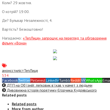
Коли? 29 жовтня.
О котрій? 19:00.
Де? Бульвар Незалежності, 4.
Вартість? Безкоштовно!
Нагадаємо:
«ТепЛиця» запрошує на перегляд та обговорення
фільму «Вона»
анонс
стиліст
ТепЛиця
534
Facebook
Twitter
Pinterest
LinkedIn
Tumblr
Reddit
VK
WhatsApp
Emai
ДТП на Об’їзній: легковик в’їхав у намет з людьми
Дивовижна історія порятунку Єгорчика Кудрявського
Related posts
Related posts
More from author