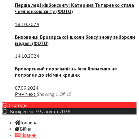
Перша леді кікбоксингу: Катерина Титаренко стала
чемпіонкою світу (ФОТО)
18.10.2024
Вихованці Броварської школи боксу знову вибороли
медалі (ФОТО)
14.10.2024
Броварський паралімпієць Ілля Яременко не
потрапив до вісімки кращих
07.09.2024
Prev
Next
Showing
1
Of
18
Сьогодні
Воскресенье 9 августа 2026
Головна
Війна
Новини