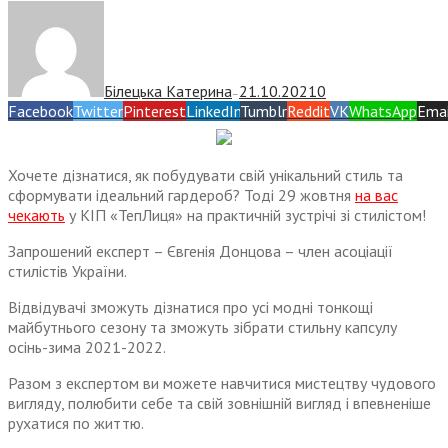
Білецька Катерина
21.10.2021
0
—
Facebook
Twitter
Pinterest
LinkedIn
Tumblr
Reddit
VK
WhatsApp
Emai
Хочете дізнатися, як побудувати свій унікальний стиль та
сформувати ідеальний гардероб? Тоді 29 жовтня
на вас
чекають
у КІП «ТепЛиця» на практичній зустрічі зі стилістом!
Запрошений експерт – Євгенія Донцова – член асоціації
стилістів України.
Відвідувачі зможуть дізнатися про усі модні тонкощі
майбутнього сезону та зможуть зібрати стильну капсулу
осінь-зима 2021-2022.
Разом з експертом ви можете навчитися мистецтву чудового
вигляду, полюбити себе та свій зовнішній вигляд і впевненіше
рухатися по життю.