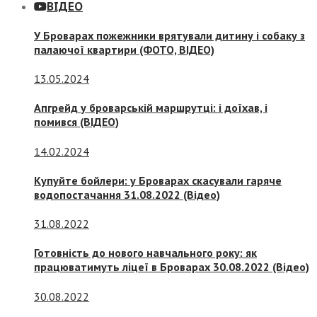
ВІДЕО
У Броварах пожежники врятували дитину і собаку з
палаючої квартири (ФОТО, ВІДЕО)
13.05.2024
Апгрейд у броварській маршрутці: і доїхав, і
помився (ВІДЕО)
14.02.2024
Купуйте бойлери: у Броварах скасували гаряче
водопостачання 31.08.2022 (Відео)
31.08.2022
Готовність до нового навчального року: як
працюватимуть ліцеї в Броварах 30.08.2022 (Відео)
30.08.2022