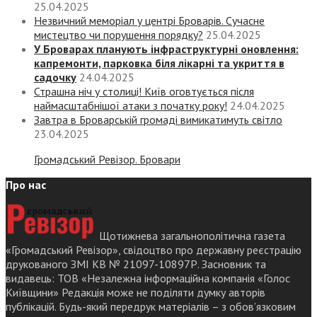
25.04.2025
Незвичний меморіал у центрі Броварів. Сучасне
мистецтво чи порушення порядку?
25.04.2025
У Броварах планують інфраструктурні оновлення:
капремонти, парковка біля лікарні та укриття в
садочку
24.04.2025
Страшна ніч у столиці! Київ оговтується після
наймасштабнішої атаки з початку року!
24.04.2025
Завтра в Броварській громаді вимикатимуть світло
23.04.2025
Громадський Ревізор. Бровари
Про нас
Щотижнева загальнополітична газета
«Громадський Ревізор», свідоцтво про державну реєстрацію
друкованого ЗМІ КВ № 21097-10897Р. Засновник та
видавець: ТОВ «Незалежна інформаційна компанія «Голос
Київщини» Редакція може не поділяти думку авторів
публікацій. Будь-який передрук матеріалів – з обов’язковим