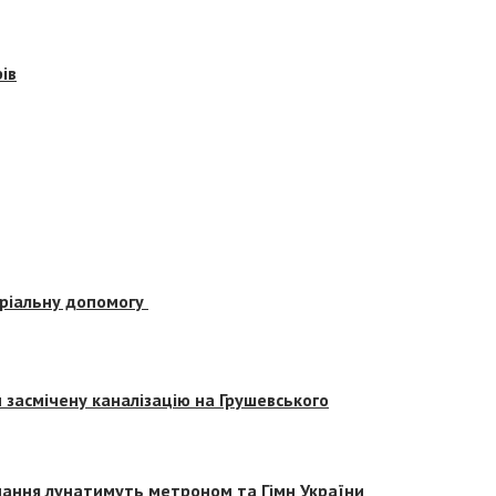
ів
еріальну допомогу
засмічену каналізацію на Грушевського
вчання лунатимуть метроном та Гімн України