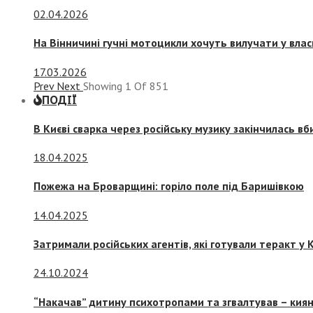
02.04.2026
На Вінничині гучні мотоцикли хочуть вилучати у вла
17.03.2026
Prev
Next
Showing
1
Of
851
ПОДІЇ
В Києві сварка через російську музику закінчилась в
18.04.2025
Пожежа на Броварщині: горіло поле під Баришівкою
14.04.2025
Затримали російських агентів, які готували теракт у К
24.10.2024
“Накачав” дитину психотропами та згвалтував – киян