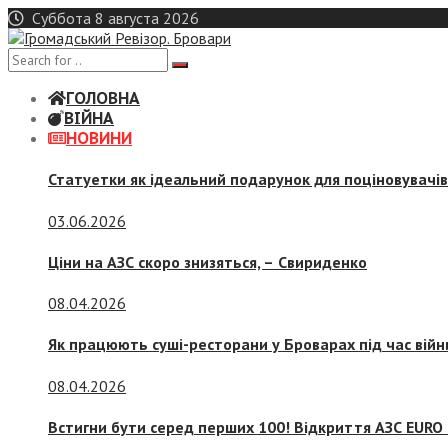
Skip
Суббота 8 августа 2026
to
content
ГОЛОВНА
ВІЙНА
НОВИНИ
Статуетки як ідеальний подарунок для поціновувачі
03.06.2026
Ціни на АЗС скоро знизяться, –
Свириденко
08.04.2026
Як працюють суші-ресторани у Броварах під час війн
08.04.2026
Встигни бути серед перших 100! Відкриття АЗС EURO