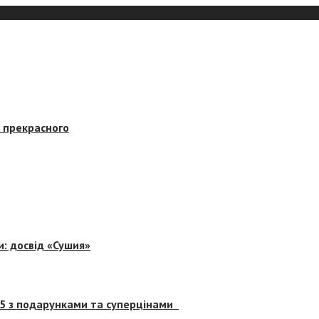
в прекрасного
и: досвід «Сушия»
 5 з подарунками та суперцінами