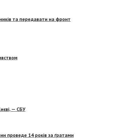
сників та передавати на фронт
бивством
иєві, — СБУ
ин проведе 14 років за ґратами