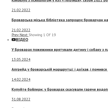
21.02.2022
Броварська міська бібліотека запрошує броварчан 
21.02.2022
Prev
Next
Showing
1
Of
19
ВІДЕО
У Броварах пожежники врятували дитину і собаку з 
13.05.2024
Апгрейд у броварській маршрутці: і доїхав, і помився
14.02.2024
Купуйте бойлери: у Броварах скасували гаряче водоп
31.08.2022