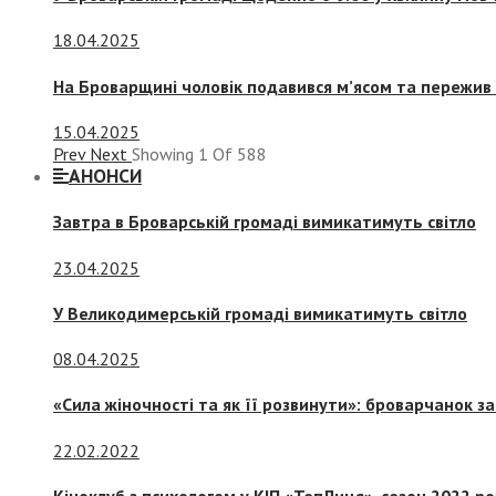
18.04.2025
На Броварщині чоловік подавився м’ясом та пережив 
15.04.2025
Prev
Next
Showing
1
Of
588
АНОНСИ
Завтра в Броварській громаді вимикатимуть світло
23.04.2025
У Великодимерській громаді вимикатимуть світло
08.04.2025
«Сила жіночності та як її розвинути»: броварчанок 
22.02.2022
Кіноклуб з психологом у КІП «ТепЛиця», сезон 2022 р