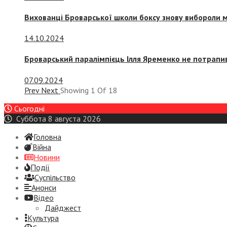
Вихованці Броварської школи боксу знову вибороли 
14.10.2024
Броварський паралімпієць Ілля Яременко не потрапив
07.09.2024
Prev
Next
Showing
1
Of
18
Сьогодні
Суббота 8 августа 2026
Головна
Війна
Новини
Події
Суспiльство
Анонси
Відео
Дайджест
Культура