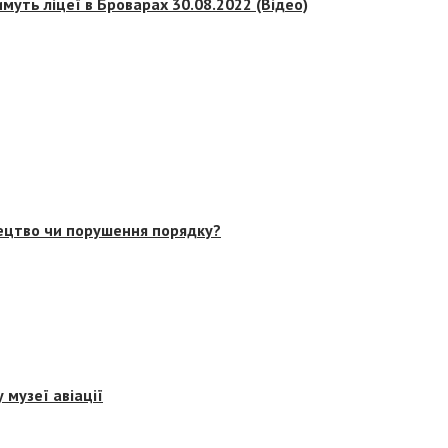
муть ліцеї в Броварах 30.08.2022 (Відео)
тецтво чи порушення порядку?
 музеї авіації