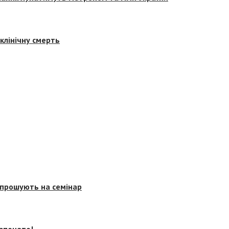
клінічну смерть
запрошують на семінар
озпочато!