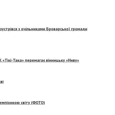
зустрівся з очільниками Броварської громади
 «Тікі-Така» перемагає вінницьку «Ниву»
ві
емпіонкою світу (ФОТО)