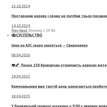
15.10.2024
Протаранив дерево і ледве не погубив трьох пасажир
14.10.2024
Prev
Next
Showing
1
Of
86
СУСПIЛЬСТВО
Ціни на АЗС скоро знизяться, –
Свириденко
08.04.2026
❤️‍🩹 Понад 150 броварчан отримають адресну мат
29.04.2025
Комунальники вже третій день намагаються пробити 
18.04.2025
У Броварській громаді щоденно о 9:00 у хвилину мо