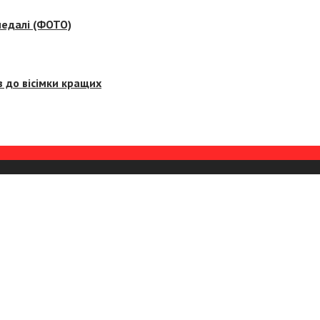
медалі (ФОТО)
 до вісімки кращих