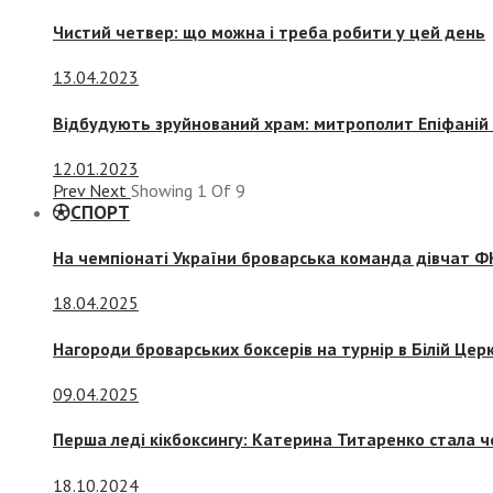
Чистий четвер: що можна і треба робити у цей день
13.04.2023
Відбудують зруйнований храм: митрополит Епіфаній 
12.01.2023
Prev
Next
Showing
1
Of
9
СПОРТ
На чемпіонаті України броварська команда дівчат ФК
18.04.2025
Нагороди броварських боксерів на турнір в Білій Церк
09.04.2025
Перша леді кікбоксингу: Катерина Титаренко стала ч
18.10.2024