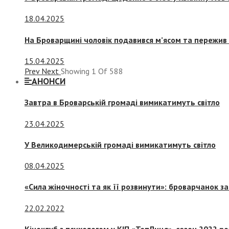
18.04.2025
На Броварщині чоловік подавився м’ясом та пережив 
15.04.2025
Prev
Next
Showing
1
Of
588
АНОНСИ
Завтра в Броварській громаді вимикатимуть світло
23.04.2025
У Великодимерській громаді вимикатимуть світло
08.04.2025
«Сила жіночності та як її розвинути»: броварчанок 
22.02.2022
Кіноклуб з психологом у КІП «ТепЛиця», сезон 2022 р