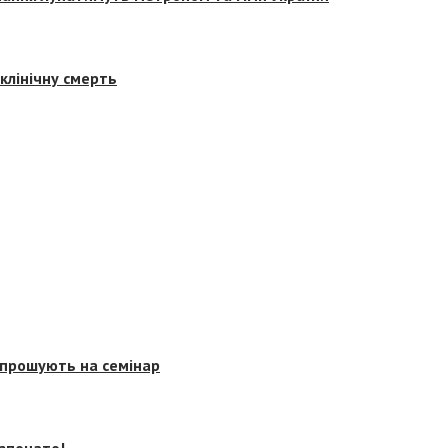
клінічну смерть
запрошують на семінар
озпочато!