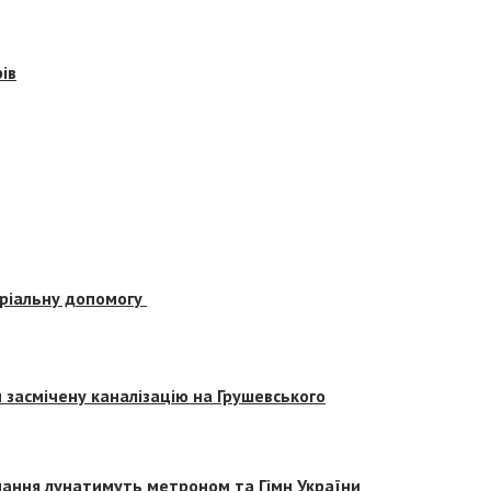
ів
еріальну допомогу
засмічену каналізацію на Грушевського
вчання лунатимуть метроном та Гімн України