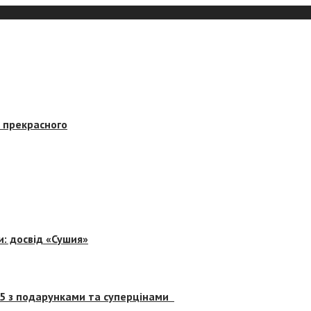
в прекрасного
и: досвід «Сушия»
 5 з подарунками та суперцінами