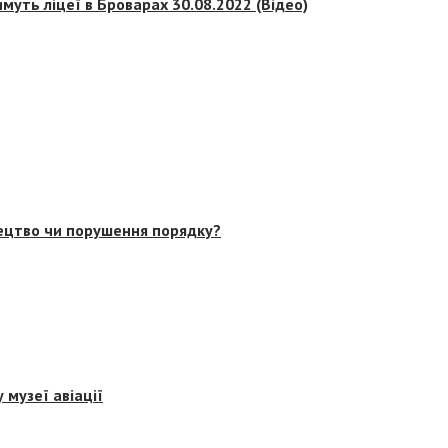
муть ліцеї в Броварах 30.08.2022 (Відео)
тецтво чи порушення порядку?
 музеї авіації