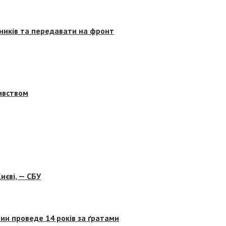
сників та передавати на фронт
бивством
иєві, — СБУ
ин проведе 14 років за ґратами