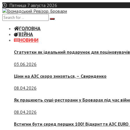
Skip
Пятница 7 августа 2026
to
content
ГОЛОВНА
ВІЙНА
НОВИНИ
Статуетки як ідеальний подарунок для поціновувачі
03.06.2026
Ціни на АЗС скоро знизяться, –
Свириденко
08.04.2026
Як працюють суші-ресторани у Броварах під час війн
08.04.2026
Встигни бути серед перших 100! Відкриття АЗС EURO