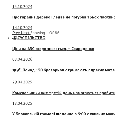
15.10.2024
Протаранив дерево і ледве не погубив трьох пасажир
14.10.2024
Prev
Next
Showing
1
Of
86
СУСПIЛЬСТВО
Ціни на АЗС скоро знизяться, –
Свириденко
08.04.2026
❤️‍🩹 Понад 150 броварчан отримають адресну мат
29.04.2025
Комунальники вже третій день намагаються пробити 
18.04.2025
У Броварській громаді щоденно о 9:00 у хвилину мо