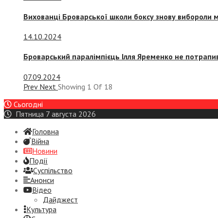
Вихованці Броварської школи боксу знову вибороли 
14.10.2024
Броварський паралімпієць Ілля Яременко не потрапив
07.09.2024
Prev
Next
Showing
1
Of
18
Сьогодні
Пятница 7 августа 2026
Головна
Війна
Новини
Події
Суспiльство
Анонси
Відео
Дайджест
Культура