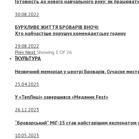
Готовність до нового навчального року: як працювати
30.08.2022
БУРХЛИВЕ ЖИТТЯ БРОВАРІВ ВНОЧІ:
Хто найчастіше порушує комендантську годину
29.08.2022
Prev
Next
Showing
1
Of
26
КУЛЬТУРА
Незвичний меморіал у центрі Броварів. Сучасне мис
25.04.2025
У «ТепЛиці» завершився «Медяник Fest»
26.12.2023
“Броварський” МіГ-15 став найстарішим експонатом у
10.05.2023