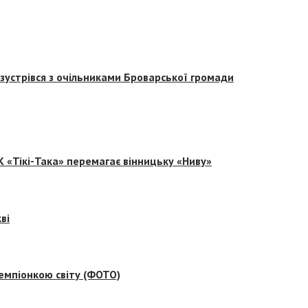
зустрівся з очільниками Броварської громади
 «Тікі-Така» перемагає вінницьку «Ниву»
ві
емпіонкою світу (ФОТО)