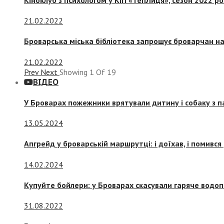
21.02.2022
Броварська міська бібліотека запрошує броварчан 
21.02.2022
Prev
Next
Showing
1
Of
19
ВІДЕО
У Броварах пожежники врятували дитину і собаку з 
13.05.2024
Апгрейд у броварській маршрутці: і доїхав, і помився
14.02.2024
Купуйте бойлери: у Броварах скасували гаряче водоп
31.08.2022