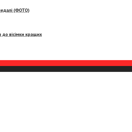
медалі (ФОТО)
 до вісімки кращих