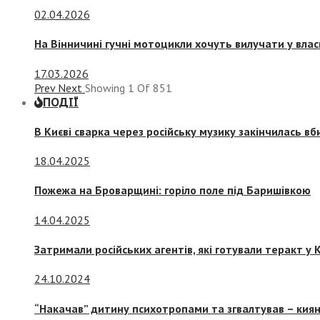
02.04.2026
На Вінничині гучні мотоцикли хочуть вилучати у вла
17.03.2026
Prev
Next
Showing
1
Of
851
ПОДІЇ
В Києві сварка через російську музику закінчилась в
18.04.2025
Пожежа на Броварщині: горіло поле під Баришівкою
14.04.2025
Затримали російських агентів, які готували теракт у К
24.10.2024
“Накачав” дитину психотропами та згвалтував – киян