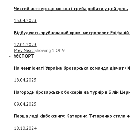
Чистий четвер: що можна і треба робити у цей день
13.04.2023
Відбудують зруйнований храм: митрополит Епіфаній 
12.01.2023
Prev
Next
Showing
1
Of
9
СПОРТ
На чемпіонаті України броварська команда дівчат ФК
18.04.2025
Нагороди броварських боксерів на турнір в Білій Церк
09.04.2025
Перша леді кікбоксингу: Катерина Титаренко стала ч
18.10.2024