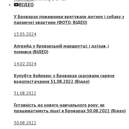
ВІДЕО
У Броварах пожежники врятували дитину і собаку з
палаючої квартири (ФОТО, ВІДЕО)
13.05.2024
Апгрейд у броварській маршрутці: і доїхав, і
помився (ВІДЕО)
14.02.2024
Купуйте бойлери: у Броварах скасували гаряче
водопостачання 31.08.2022 (Відео)
31.08.2022
Готовність до нового навчального року: як
працюватимуть ліцеї в Броварах 30.08.2022 (Відео)
30.08.2022