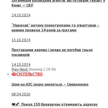
Затримали російських агентів, які готували теракт у
Києві, — СБУ
24.10.2024
“Накачав” дитину психотропами та згвалтував –
киянин проведе 14 років за ґратами
15.10.2024
Протаранив дерево і ледве не погубив трьох
пасажирів
14.10.2024
Prev
Next
Showing
1
Of
86
СУСПIЛЬСТВО
Ціни на АЗС скоро знизяться, –
Свириденко
08.04.2026
❤️‍🩹 Понад 150 броварчан отримають адресну