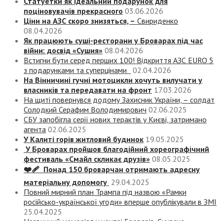
Статуетки як ідеальний подарунок для
поціновувачів прекрасного
03.06.2026
Ціни на АЗС скоро знизяться, –
Свириденко
08.04.2026
Як працюють суші-ресторани у Броварах під час
війни: досвід «Сушия»
08.04.2026
Встигни бути серед перших 100! Відкриття АЗС EURO 5
з подарунками та суперцінами
02.04.2026
На Вінничині гучні мотоцикли хочуть вилучати у
власників та передавати на фронт
17.03.2026
На щиті повернувся додому Захисник України, – солдат
Солодкий Серафим Володимирович
02.06.2025
СБУ запобігла серії нових терактів у Києві, затримано
агента
02.06.2025
У Калиті горів житловий будинок
19.05.2025
У Броварах пройшов благодійний хореографічний
фестиваль «Смайл скликає друзів»
08.05.2025
❤️‍🩹 Понад 150 броварчан отримають адресну
матеріальну допомогу
29.04.2025
Повний мирний план Трампа під назвою «‎Рамки
російсько-української угоди» вперше опублікували в ЗМІ
25.04.2025