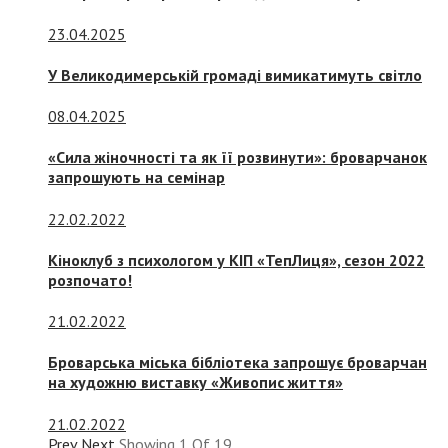
23.04.2025
У Великодимерській громаді вимикатимуть світло
08.04.2025
«Сила жіночності та як її розвинути»: броварчанок
запрошують на семінар
22.02.2022
Кіноклуб з психологом у КІП «ТепЛиця», сезон 2022
розпочато!
21.02.2022
Броварська міська бібліотека запрошує броварчан
на художню виставку «Живопис життя»
21.02.2022
Prev
Next
Showing
1
Of
19