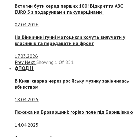
Встигни бути серед перших 100! Відкриття АЗС
EURO 5 з подарунками та суперцінами
02.04.2026
На Вінничині гучні мотоцикли хочуть вилучати у
власників та передавати на фронт
17.03.2026
Prev
Next
Showing
1
Of
851
ПОДІЇ
В Києві сварка через російську музику закінчилась
вбивством
18.04.2025
Пожежа на Броварщині: горіло поле під Баришівкою
14.04.2025