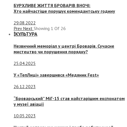
БУРХЛИВЕ ЖИТТЯ БРОВАРІВ ВНОЧІ:
Хто найчастіше порушує комендантську годину
29.08.2022
Prev
Next
Showing
1
Of
26
КУЛЬТУРА
Незвичний меморіал у центрі Броварів. Сучасне
мистецтво чи порушення порядку?
25.04.2025
У «ТепЛиці» завершився «Медяник Fest»
26.12.2023
“Броварський” МіГ-15 став найстарішим експонатом
у музеї авіації
10.05.2023