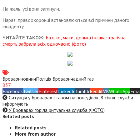
На жаль, усі вони загинули.
Наразі правоохоронці встановлюються всі причини даного
інциденту.
ЧИТАЙТЕ ТАКОЖ:
Батько, мати, донька і кішка: трагічна
смерть забрала всіх одночасно (фото)
Бровари
новини
Поліція Бровари
чадний газ
837
Facebook
Twitter
Pinterest
LinkedIn
Tumblr
Reddit
VK
WhatsApp
Emai
Ситуація у Броварах станом на понеділок, 8 січня: служби
інформують
У Броварах горіла ритуальна служба (ФОТО)
Related posts
Related posts
More from author