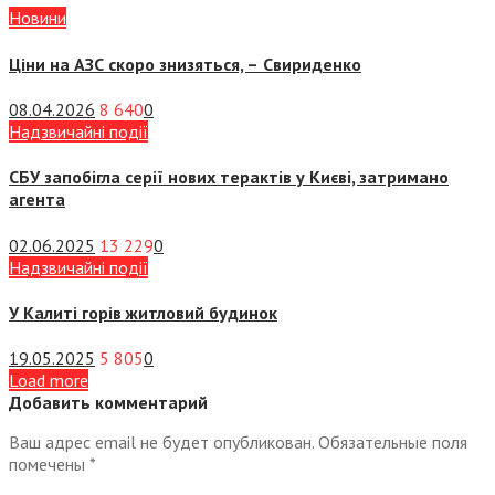
Новини
Ціни на АЗС скоро знизяться, –
Свириденко
08.04.2026
8 640
0
Надзвичайні події
СБУ запобігла серії нових терактів у Києві, затримано
агента
02.06.2025
13 229
0
Надзвичайні події
У Калиті горів житловий будинок
19.05.2025
5 805
0
Load more
Добавить комментарий
Ваш адрес email не будет опубликован.
Обязательные поля
помечены
*