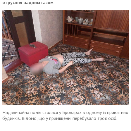
отруєння чадним газом
.
Надзвичайна подія сталася у Броварах в одному із приватних
будинків. Відомо, що у приміщенні перебувало троє осіб.