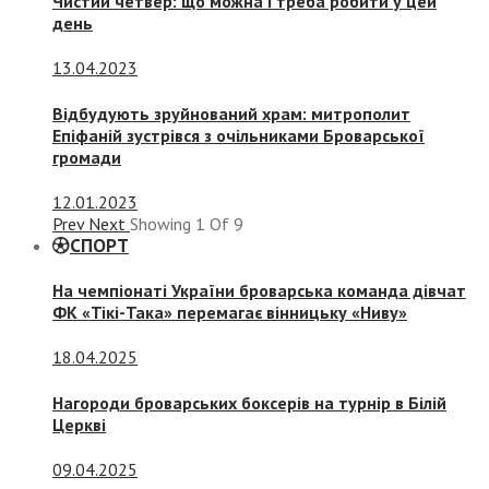
Чистий четвер: що можна і треба робити у цей
день
13.04.2023
Відбудують зруйнований храм: митрополит
Епіфаній зустрівся з очільниками Броварської
громади
12.01.2023
Prev
Next
Showing
1
Of
9
СПОРТ
На чемпіонаті України броварська команда дівчат
ФК «Тікі-Така» перемагає вінницьку «Ниву»
18.04.2025
Нагороди броварських боксерів на турнір в Білій
Церкві
09.04.2025