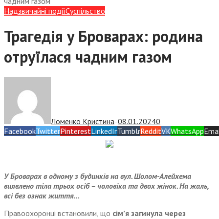
чадним газом
Надзвичайні події
Суспiльство
Трагедія у Броварах: родина
отруїлася чадним газом
Ломенко Кристина
08.01.2024
0
—
Facebook
Twitter
Pinterest
LinkedIn
Tumblr
Reddit
VK
WhatsApp
Emai
У Броварах в одному з будинків на вул. Шолом-Алейхема
виявлено тіла трьох осіб – чоловіка та двох жінок. На жаль,
всі без ознак життя…
Правоохоронці встановили, що
сімʼя загинула через