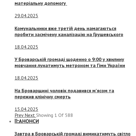
матеріальну допомогу
29.04.2025
Комунальники вже третій день намагаються
пробити засмічену каналізацію на Грушевського
18.04.2025
У Броварській громаді щоденно о 9:00 у хвилину
мовчання лунатимуть метроном та Гімн України
18.04.2025
На Броварщині чоловік подавився м’ясом та
пережив клінічну смерть
15.04.2025
Prev
Next
Showing
1
Of
588
АНОНСИ
Завтра в Броварській громаді вимикатимуть світло