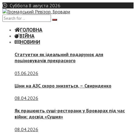
Skip
Суббота 8 августа 2026
to
content
ГОЛОВНА
ВІЙНА
НОВИНИ
Статуетки як ідеальний подарунок для
поціновувачів прекрасного
03.06.2026
Ціни на АЗС скоро знизяться, –
Свириденко
08.04.2026
Як працюють суші-ресторани у Броварах під час
війни: досвід «Сушия»
08.04.2026