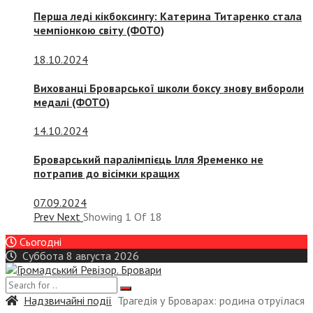
Перша леді кікбоксингу: Катерина Титаренко стала
чемпіонкою світу (ФОТО)
18.10.2024
Вихованці Броварської школи боксу знову вибороли
медалі (ФОТО)
14.10.2024
Броварський паралімпієць Ілля Яременко не
потрапив до вісімки кращих
07.09.2024
Prev
Next
Showing
1
Of
18
Сьогодні
Суббота 8 августа 2026
Надзвичайні події
Трагедія у Броварах: родина отруїлася