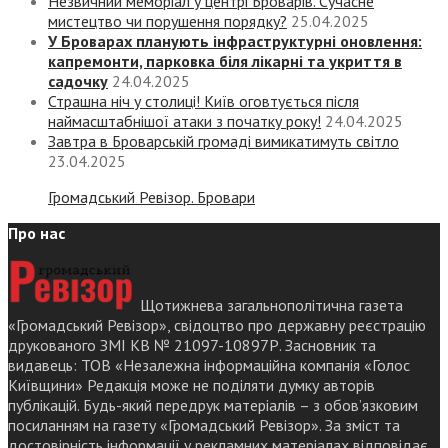
Незвичний меморіал у центрі Броварів. Сучасне
мистецтво чи порушення порядку?
25.04.2025
У Броварах планують інфраструктурні оновлення:
капремонти, парковка біля лікарні та укриття в
садочку
24.04.2025
Страшна ніч у столиці! Київ оговтується після
наймасштабнішої атаки з початку року!
24.04.2025
Завтра в Броварській громаді вимикатимуть світло
23.04.2025
Громадський Ревізор. Бровари
Про нас
Щотижнева загальнополітична газета
«Громадський Ревізор», свідоцтво про державну реєстрацію
друкованого ЗМІ КВ № 21097-10897Р. Засновник та
видавець: ТОВ «Незалежна інформаційна компанія «Голос
Київщини» Редакція може не поділяти думку авторів
публікацій. Будь-який передрук матеріалів – з обов’язковим
посиланням на газету «Громадський Ревізор». За зміст та
достовірність інформації у рекламних матеріалах відповідає