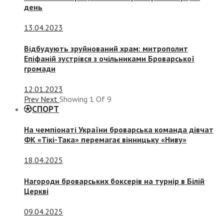
день
13.04.2023
Відбудують зруйнований храм: митрополит
Епіфаній зустрівся з очільниками Броварської
громади
12.01.2023
Prev
Next
Showing
1
Of
9
СПОРТ
На чемпіонаті України броварська команда дівчат
ФК «Тікі-Така» перемагає вінницьку «Ниву»
18.04.2025
Нагороди броварських боксерів на турнір в Білій
Церкві
09.04.2025