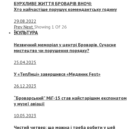
БУРХЛИВЕ ЖИТТЯ БРОВАРІВ ВНОЧІ:
Хто найчастіше порушує комендантську годину
29.08.2022
Prev
Next
Showing
1
Of
26
КУЛЬТУРА
Незвичний меморіал у центрі Броварів. Сучасне
мистецтво чи порушення порядку?
25.04.2025
У «ТепЛиці» завершився «Медяник Fest»
26.12.2023
“Броварський” МіГ-15 став найстарішим експонатом
у музеї авіації
10.05.2023
Чистий четвер: що можна і треба робити у цей