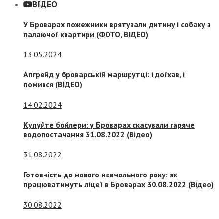
ВІДЕО
У Броварах пожежники врятували дитину і собаку з
палаючої квартири (ФОТО, ВІДЕО)
13.05.2024
Апгрейд у броварській маршрутці: і доїхав, і
помився (ВІДЕО)
14.02.2024
Купуйте бойлери: у Броварах скасували гаряче
водопостачання 31.08.2022 (Відео)
31.08.2022
Готовність до нового навчального року: як
працюватимуть ліцеї в Броварах 30.08.2022 (Відео)
30.08.2022