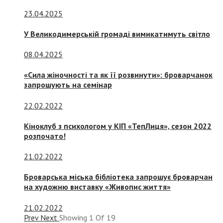
23.04.2025
У Великодимерській громаді вимикатимуть світло
08.04.2025
«Сила жіночності та як її розвинути»: броварчанок
запрошують на семінар
22.02.2022
Кіноклуб з психологом у КІП «ТепЛиця», сезон 2022
розпочато!
21.02.2022
Броварська міська бібліотека запрошує броварчан
на художню виставку «Живопис життя»
21.02.2022
Prev
Next
Showing
1
Of
19