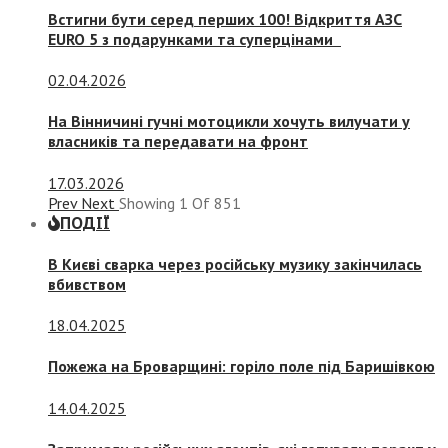
Встигни бути серед перших 100! Відкриття АЗС
EURO 5 з подарунками та суперцінами
02.04.2026
На Вінничині гучні мотоцикли хочуть вилучати у
власників та передавати на фронт
17.03.2026
Prev
Next
Showing
1
Of
851
ПОДІЇ
В Києві сварка через російську музику закінчилась
вбивством
18.04.2025
Пожежа на Броварщині: горіло поле під Баришівкою
14.04.2025