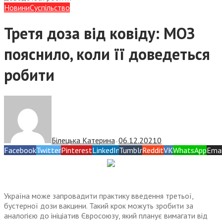
Новини
Суспiльство
Третя доза від ковіду: МОЗ
пояснило, коли її доведеться
робити
Білецька Катерина
06.12.2021
0
—
Facebook
Twitter
Pinterest
LinkedIn
Tumblr
Reddit
VK
WhatsApp
Emai
Україна може запровадити практику введення третьої,
бустерної дози вакцини. Такий крок можуть зробити за
аналогією до ініціатив Євросоюзу, який планує вимагати від