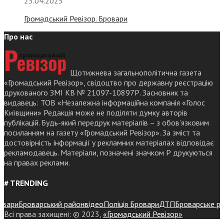
23.04.2025
Громадський Ревізор. Бровари
Про нас
Щотижнева загальнополітична газета
«Громадський Ревізор», свідоцтво про державну реєстрацію
друкованого ЗМІ КВ № 21097-10897Р. Засновник та
видавець: ТОВ «Незалежна інформаційна компанія «Голос
Київщини» Редакція може не поділяти думку авторів
публікацій. Будь-який передрук матеріалів – з обов’язковим
посиланням на газету «Громадський Ревізор». За зміст та
достовірність інформації у рекламних матеріалах відповідає
рекламодавець. Матеріали, позначені значком Р друкуються
на правах реклами.
# TRENDING
ри
Броварський район
відео
Поліція Бровари
ДТП
Броварське район
Всі права захищені: © 2023,
«Громадський Ревізор»