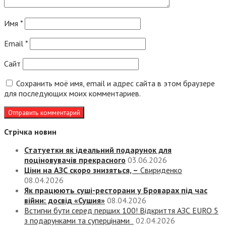
Имя
*
Email
*
Сайт
Сохранить моё имя, email и адрес сайта в этом браузере
для последующих моих комментариев.
Стрічка новин
Статуетки як ідеальний подарунок для
поціновувачів прекрасного
03.06.2026
Ціни на АЗС скоро знизяться, –
Свириденко
08.04.2026
Як працюють суші-ресторани у Броварах під час
війни: досвід «Сушия»
08.04.2026
Встигни бути серед перших 100! Відкриття АЗС EURO 5
з подарунками та суперцінами
02.04.2026