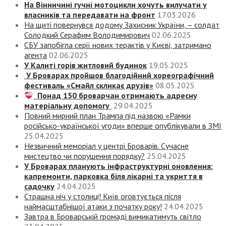
На Вінничині гучні мотоцикли хочуть вилучати у
власників та передавати на фронт
17.03.2026
На щиті повернувся додому Захисник України, – солдат
Солодкий Серафим Володимирович
02.06.2025
СБУ запобігла серії нових терактів у Києві, затримано
агента
02.06.2025
У Калиті горів житловий будинок
19.05.2025
У Броварах пройшов благодійний хореографічний
фестиваль «Смайл скликає друзів»
08.05.2025
Понад 150 броварчан отримають адресну
матеріальну допомогу
29.04.2025
Повний мирний план Трампа під назвою «‎Рамки
російсько-української угоди» вперше опублікували в ЗМІ
25.04.2025
Незвичний меморіал у центрі Броварів. Сучасне
мистецтво чи порушення порядку?
25.04.2025
У Броварах планують інфраструктурні оновлення:
капремонти, парковка біля лікарні та укриття в
садочку
24.04.2025
Страшна ніч у столиці! Київ оговтується після
наймасштабнішої атаки з початку року!
24.04.2025
Завтра в Броварській громаді вимикатимуть світло