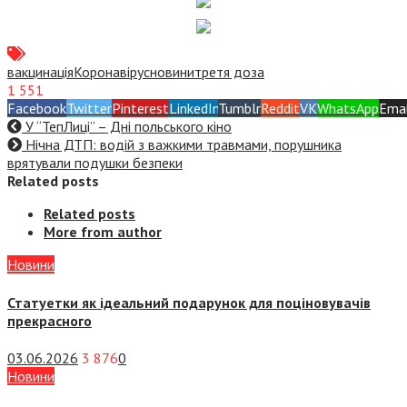
вакцинація
Коронавірус
новини
третя доза
1 551
Facebook
Twitter
Pinterest
LinkedIn
Tumblr
Reddit
VK
WhatsApp
Emai
У “ТепЛиці” – Дні польського кіно
Нічна ДТП: водій з важкими травмами, порушника
врятували подушки безпеки
Related posts
Related posts
More from author
Новини
Статуетки як ідеальний подарунок для поціновувачів
прекрасного
03.06.2026
3 876
0
Новини