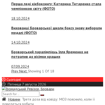
Перша леді кікбоксингу: Катерина Титаренко стала
чемпіонкою світу (ФОТО)
18.10.2024
Вихованці Броварської школи боксу знову вибороли
медалі (ФОТО)
14.10.2024
Броварський паралімпієць Ілля Яременко не
потрапив до вісімки кращих
07.09.2024
Prev
Next
Showing
1
Of
18
Сьогодні
Пятница 7 августа 2026
Новини
Третя доза від ковіду: МОЗ пояснило, коли її
доведеться робити