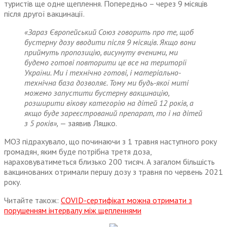
туристів ще одне щеплення. Попередньо – через 9 місяців
після другої вакцинації.
«Зараз Європейський Союз говорить про те, щоб
бустерну дозу вводити після 9 місяців. Якщо вони
приймуть пропозицію, висунуту вченими, ми
будемо готові повторити це все на території
України. Ми і технічно готові, і матеріально-
технічна база дозволяє. Тому ми будь-якої миті
можемо запустити бустерну вакцинацію,
розширити вікову категорію на дітей 12 років, а
якщо буде зареєстрований препарат, то і на дітей
з 5 років»,
— заявив Ляшко.
МОЗ підрахувало, що починаючи з 1 травня наступного року
громадян, яким буде потрібна третя доза,
нараховуватиметься близько 200 тисяч. А загалом більшість
вакцинованих отримали першу дозу з травня по червень 2021
року.
Читайте також:
COVID-сертифікат можна отримати з
порушенням інтервалу між щепленнями