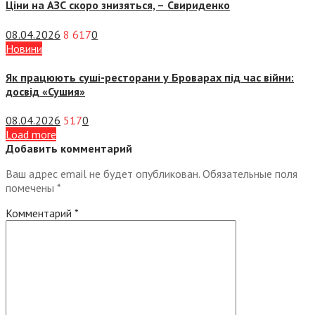
Ціни на АЗС скоро знизяться, –
Свириденко
08.04.2026
8 617
0
Новини
Як працюють суші-ресторани у Броварах під час війни:
досвід «Сушия»
08.04.2026
517
0
Load more
Добавить комментарий
Ваш адрес email не будет опубликован.
Обязательные поля
помечены
*
Комментарий
*