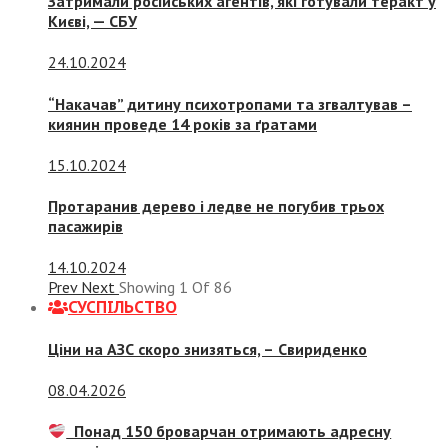
Затримали російських агентів, які готували теракт у
Києві, — СБУ
24.10.2024
“Накачав” дитину психотропами та згвалтував –
киянин проведе 14 років за ґратами
15.10.2024
Протаранив дерево і ледве не погубив трьох
пасажирів
14.10.2024
Prev
Next
Showing
1
Of
86
СУСПIЛЬСТВО
Ціни на АЗС скоро знизяться, –
Свириденко
08.04.2026
Понад 150 броварчан отримають адресну