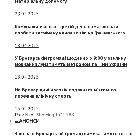
матеріальну допомогу
29.04.2025
Комунальники вже третій день намагаються
пробити засмічену каналізацію на Грушевського
18.04.2025
У Броварській громаді щоденно о 9:00 у хвилину
мовчання лунатимуть метроном та Гімн України
18.04.2025
На Броварщині чоловік подавився м’ясом та
пережив клінічну смерть
15.04.2025
Prev
Next
Showing
1
Of
588
АНОНСИ
Завтра в Броварській громаді вимикатимуть світло