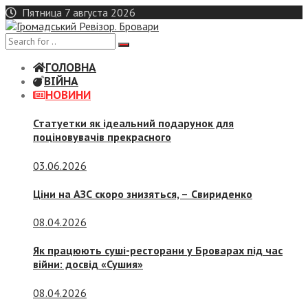
Skip
Пятница 7 августа 2026
to
content
ГОЛОВНА
ВІЙНА
НОВИНИ
Статуетки як ідеальний подарунок для
поціновувачів прекрасного
03.06.2026
Ціни на АЗС скоро знизяться, –
Свириденко
08.04.2026
Як працюють суші-ресторани у Броварах під час
війни: досвід «Сушия»
08.04.2026