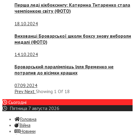
Перша леді кікбоксингу: Катерина Титаренко стала
чемпіонкою світу (ФОТО)
18.10.2024
Вихованці Броварської школи боксу знову вибороли
медалі (ФОТО)
14.10.2024
Броварський паралімпієць Ілля Яременко не
потрапив до вісімки кращих
07.09.2024
Prev
Next
Showing
1
Of
18
Сьогодні
Пятница 7 августа 2026
Головна
Війна
Новини