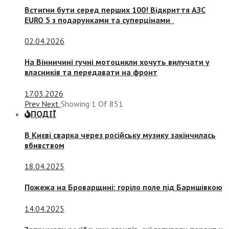
Встигни бути серед перших 100! Відкриття АЗС
EURO 5 з подарунками та суперцінами
02.04.2026
На Вінничині гучні мотоцикли хочуть вилучати у
власників та передавати на фронт
17.03.2026
Prev
Next
Showing
1
Of
851
ПОДІЇ
В Києві сварка через російську музику закінчилась
вбивством
18.04.2025
Пожежа на Броварщині: горіло поле під Баришівкою
14.04.2025