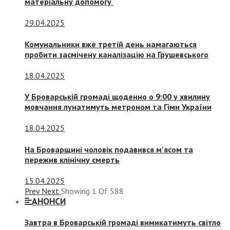
матеріальну допомогу
29.04.2025
Комунальники вже третій день намагаються
пробити засмічену каналізацію на Грушевського
18.04.2025
У Броварській громаді щоденно о 9:00 у хвилину
мовчання лунатимуть метроном та Гімн України
18.04.2025
На Броварщині чоловік подавився м’ясом та
пережив клінічну смерть
15.04.2025
Prev
Next
Showing
1
Of
588
АНОНСИ
Завтра в Броварській громаді вимикатимуть світло