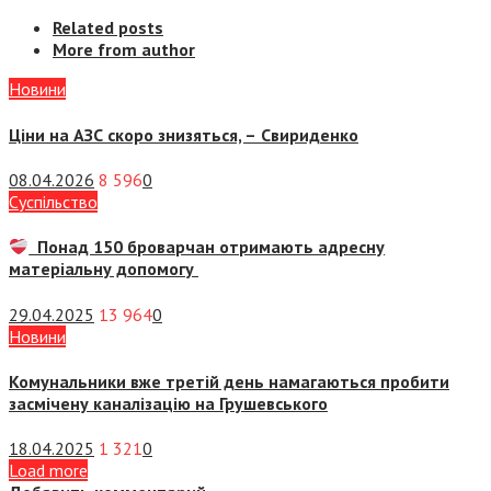
Related posts
More from author
Новини
Ціни на АЗС скоро знизяться, –
Свириденко
08.04.2026
8 596
0
Суспiльство
Понад 150 броварчан отримають адресну
матеріальну допомогу
29.04.2025
13 964
0
Новини
Комунальники вже третій день намагаються пробити
засмічену каналізацію на Грушевського
18.04.2025
1 321
0
Load more