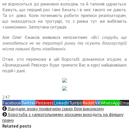
не відноситься до ринкових володінь та й талонів цурається.
Кажуть, що перший раз таке бачать і в них такого не дають.
Та от диво. Коли починають робити приписи реалізаторам,
що знаходяться на тротуарі, то з ринка тут же вибігають
«захисники». Заплутана ситуація.
Але Олег Єжаков виявився непохитним:
«Всі споруди, що
знаходяться не на території ринку та псують благоустрій
міста повинні бути ліквідовані»
.
Отже, хто переможе в цій боротьбі дізнаємося згодом, а
«Громадський Ревізор» буде тримати Вас в курсі найцікавіших
подій і далі.
247
Facebook
Twitter
Pinterest
LinkedIn
Tumblr
Reddit
VK
WhatsApp
Emai
Вандали знову понівечили сквер біля виконкому
Боротьба з «алкогольними» кіосками виходить на фінішну
пряму
Related posts