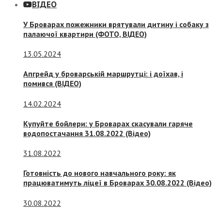
ВІДЕО
У Броварах пожежники врятували дитину і собаку з
палаючої квартири (ФОТО, ВІДЕО)
13.05.2024
Апгрейд у броварській маршрутці: і доїхав, і
помився (ВІДЕО)
14.02.2024
Купуйте бойлери: у Броварах скасували гаряче
водопостачання 31.08.2022 (Відео)
31.08.2022
Готовність до нового навчального року: як
працюватимуть ліцеї в Броварах 30.08.2022 (Відео)
30.08.2022