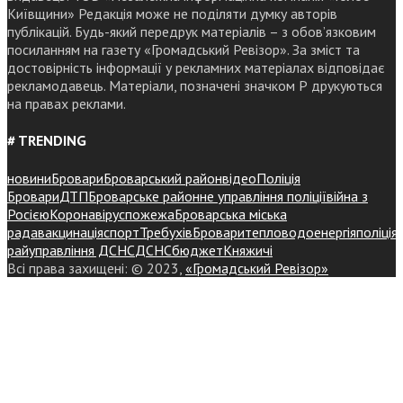
Київщини» Редакція може не поділяти думку авторів
публікацій. Будь-який передрук матеріалів – з обов’язковим
посиланням на газету «Громадський Ревізор». За зміст та
достовірність інформації у рекламних матеріалах відповідає
рекламодавець. Матеріали, позначені значком Р друкуються
на правах реклами.
# TRENDING
новини
Бровари
Броварський район
відео
Поліція
Бровари
ДТП
Броварське районне управління поліції
війна з
Росією
Коронавірус
пожежа
Броварська міська
рада
вакцинація
спорт
Требухів
Броваритепловодоенергія
поліція
райуправління ДСНС
ДСНС
бюджет
Княжичі
Всі права захищені: © 2023,
«Громадський Ревізор»