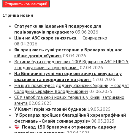
Стрічка новин
Статуетки як ідеальний подарунок для
поціновувачів прекрасного
03.06.2026
Ціни на АЗС скоро знизяться, –
Свириденко
08.04.2026
Як працюють суші-ресторани у Броварах під час
війни: досвід «Сушия»
08.04.2026
Встигни бути серед перших 100! Відкриття АЗС EURO 5
з подарунками та суперцінами
02.04.2026
На Вінничині гучні мотоцикли хочуть вилучати у
власників та передавати на фронт
17.03.2026
На щиті повернувся додому Захисник України, – солдат
Солодкий Серафим Володимирович
02.06.2025
СБУ запобігла серії нових терактів у Києві, затримано
агента
02.06.2025
У Калиті горів житловий будинок
19.05.2025
У Броварах пройшов благодійний хореографічний
фестиваль «Смайл скликає друзів»
08.05.2025
Понад 150 броварчан отримають адресну
матеріальну допомогу
29.04.2025