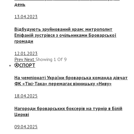
день
13.04.2023
Відбудують зруйнований храм: митрополит
Епіфаній зустрівся з очільниками Броварської
громади
12.01.2023
Prev
Next
Showing
1
Of
9
СПОРТ
На чемпіонаті України броварська команда дівчат
ФК «Тікі-Така» перемагає вінницьку «Ниву»
18.04.2025
Нагороди броварських боксерів на турнір в Білій
Церкві
09.04.2025