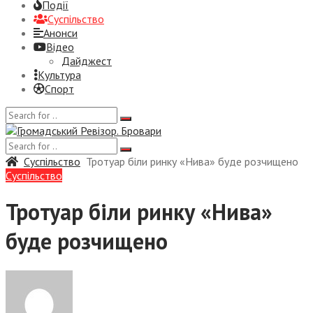
Події
Суспiльство
Анонси
Відео
Дайджест
Культура
Спорт
Суспiльство
Тротуар біли ринку «Нива» буде розчищено
Суспiльство
Тротуар біли ринку «Нива»
буде розчищено