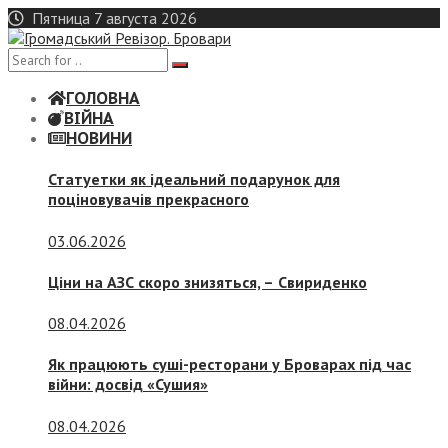
Skip
Пятница 7 августа 2026
to
content
ГОЛОВНА
ВІЙНА
НОВИНИ
Статуетки як ідеальний подарунок для
поціновувачів прекрасного
03.06.2026
Ціни на АЗС скоро знизяться, –
Свириденко
08.04.2026
Як працюють суші-ресторани у Броварах під час
війни: досвід «Сушия»
08.04.2026