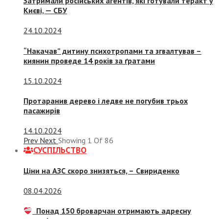
Затримали російських агентів, які готували теракт у
Києві, — СБУ
24.10.2024
“Накачав” дитину психотропами та згвалтував –
киянин проведе 14 років за ґратами
15.10.2024
Протаранив дерево і ледве не погубив трьох
пасажирів
14.10.2024
Prev
Next
Showing
1
Of
86
СУСПIЛЬСТВО
Ціни на АЗС скоро знизяться, –
Свириденко
08.04.2026
Понад 150 броварчан отримають адресну