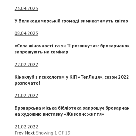
23.04.2025
У Великодимерській громаді вимикатимуть світло
08.04.2025
«Сила жіночності та як її розвинути»: броварчанок
запрошують на семінар
22.02.2022
Кіноклуб з психологом у КІП «ТепЛиця», сезон 2022
розпочато!
21.02.2022
Броварська міська бібліотека запрошує броварчан
на художню виставку «Живопис життя»
21.02.2022
Prev
Next
Showing
1
Of
19