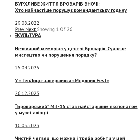
БУРХЛИВЕ ЖИТТЯ БРОВАРІВ ВНОЧІ:
Хто найчастіше порушує комендантську годину
29.08.2022
Prev
Next
Showing
1
Of
26
КУЛЬТУРА
Незвичний меморіал у центрі Броварів. Сучасне
мистецтво чи порушення порядку?
25.04.2025
У «ТепЛиці» завершився «Медяник Fest»
26.12.2023
“Броварський” МіГ-15 став найстарішим експонатом
у музеї авіації
10.05.2023
Чистий четвер: що можна і треба робити у цей