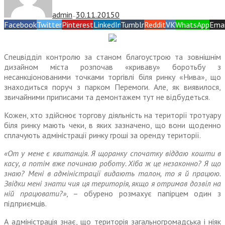
admin
30.11.2015
0
—
Facebook
Twitter
Pinterest
LinkedIn
Tumblr
Reddit
VK
WhatsApp
Emai
Спецвідділ контролю за станом благоустрою та зовнішнім
дизайном міста розпочав «криваву» боротьбу з
несанкціонованими точками торгівлі біля ринку «Нива», що
знаходиться поруч з парком Перемоги. Але, як виявилося,
звичайними приписами та демонтажем тут не відбудеться.
Кожен, хто здійснює торгову діяльність на території тротуару
біля ринку мають чеки, в яких зазначено, що вони щоденно
сплачують адміністрації ринку гроші за оренду території.
«От у мене є квитанція. Я щоранку спочатку віддаю кошти в
касу, а потім вже починаю роботу. Хіба ж це незаконно? Я що
знаю? Мені в адміністрації видають талон, то я й працюю.
Звідки мені знати чия ця територія, якщо я отримав дозвіл на
ній працювати?»
, – обурено розмахує папірцем один з
підприємців.
А адміністрація знає, що територія загальногромадська і ніяк