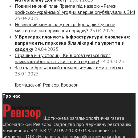
Повний мирний план Трампа під назвою «‎Рамки
російсько-української угоди» вперше опублікували в ЗМІ
25.04.2025
Незвичний меморіал у центрі Броварів. Сучасне
мистецтво чи порушення порядку?
25.04.2025
У Броварах планують інфраструктурні оновлення:
капремонти, парковка біля лікарні та укриття в
садочку
24.04.2025
Страшна ніч у столиці! Київ оговтується після
наймасштабнішої атаки з початку року!
24.04.2025
Завтра в Броварській громаді вимикатимуть світло
23.04.2025
Громадський Ревізор. Бровари
Про нас
Щотижнева загальнополітична газета
«Громадський Ревізор», свідоцтво про державну реєстрацію
друкованого ЗМІ КВ № 21097-10897Р. Засновник та
видавець: ТОВ «Незалежна інформаційна компанія «Голос