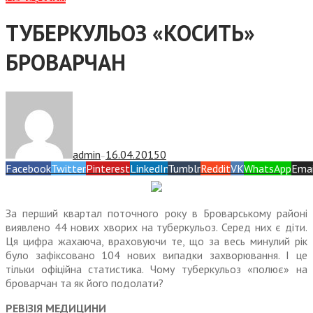
ТУБЕРКУЛЬОЗ «КОСИТЬ»
БРОВАРЧАН
admin
16.04.2015
0
—
Facebook
Twitter
Pinterest
LinkedIn
Tumblr
Reddit
VK
WhatsApp
Emai
За перший квартал поточного року в Броварському районі
виявлено 44 нових хворих на туберкульоз. Серед них є діти.
Ця цифра жахаюча, враховуючи те, що за весь минулий рік
було зафіксовано 104 нових випадки захворювання. І це
тільки офіційна статистика. Чому туберкульоз «полює» на
броварчан та як його подолати?
РЕВІЗІЯ МЕДИЦИНИ