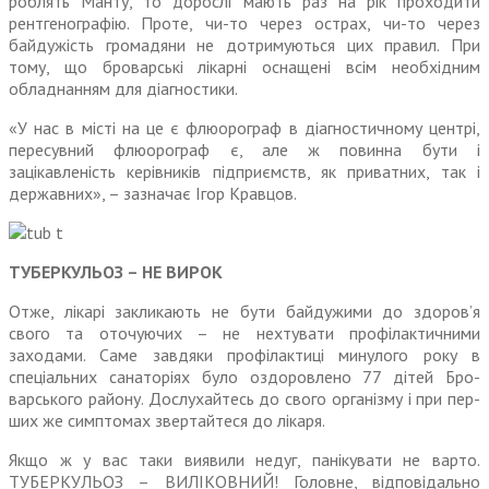
роблять Манту, то дорослі мають раз на рік проходити
рентге­нографію. Проте, чи-то через острах, чи-то через
байдужість громадяни не дотримуються цих правил. При
тому, що броварські лікарні оснащені всім необхідним
обладнанням для діагностики.
«У нас в місті на це є флюорограф в діагностичному центрі,
пересув­ний флюорограф є, але ж повинна бути і
зацікавленість керівників підприємств, як приватних, так і
державних», – зазначає Ігор Кравцов.
ТУБЕРКУЛЬОЗ – НЕ ВИРОК
Отже, лікарі закликають не бути байдужими до здоров’я
свого та оточуючих – не нехтувати про­філактичними
заходами. Саме завдяки профілактиці минулого року в
спеціальних санаторіях було оздоровлено 77 дітей Бро­
варського району. Дослухайтесь до свого організму і при пер­
ших же симптомах звертайтеся до лікаря.
Якщо ж у вас таки виявили недуг, панікувати не варто.
ТУБЕРКУ­ЛЬОЗ – ВИЛІКОВНИЙ! Головне, відповідально