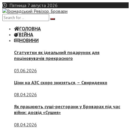
Skip
Пятница 7 августа 2026
to
content
ГОЛОВНА
ВІЙНА
НОВИНИ
Статуетки як ідеальний подарунок для
поціновувачів прекрасного
03.06.2026
Ціни на АЗС скоро знизяться, –
Свириденко
08.04.2026
Як працюють суші-ресторани у Броварах під час
війни: досвід «Сушия»
08.04.2026