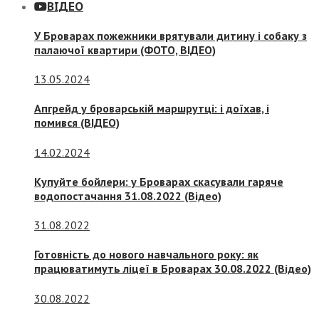
ВІДЕО
У Броварах пожежники врятували дитину і собаку з
палаючої квартири (ФОТО, ВІДЕО)
13.05.2024
Апгрейд у броварській маршрутці: і доїхав, і
помився (ВІДЕО)
14.02.2024
Купуйте бойлери: у Броварах скасували гаряче
водопостачання 31.08.2022 (Відео)
31.08.2022
Готовність до нового навчального року: як
працюватимуть ліцеї в Броварах 30.08.2022 (Відео)
30.08.2022