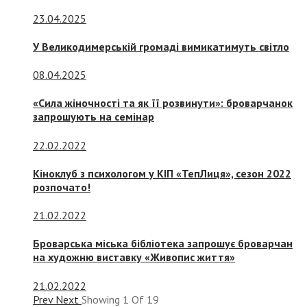
23.04.2025
У Великодимерській громаді вимикатимуть світло
08.04.2025
«Сила жіночності та як її розвинути»: броварчанок
запрошують на семінар
22.02.2022
Кіноклуб з психологом у КІП «ТепЛиця», сезон 2022
розпочато!
21.02.2022
Броварська міська бібліотека запрошує броварчан
на художню виставку «Живопис життя»
21.02.2022
Prev
Next
Showing
1
Of
19