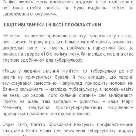
Раніше людина могла виписа­тися додому тільки тоді, коли в
неї була стойка ремісія, не було виділень, тобто не
загрожувала оточуючим».
ШКІДЛИВІ ЗВИЧКИ І НІЯКОЇ ПРОФІЛАКТИКИ
Не менш значимою причиною спалаху туберкульозу є шкід­
ливі звички. Із року в рік все більше людей палять, вживають
алкогольні напої та, навіть, приймають наркотики. Все це
пливає на здоров’я і б’є по імунітету. Як наслідок, людина стає
«легкою здобиччю» для туберкульозу.
«Якщо у людини сильний іму­нітет, то туберкульоз до неї
навіть не причепиться. Бували й такі випадки, що хворий
виліко­вувався самостійно. Наприклад, приходить чоловік, ми
бачимо кальцинати – наслідки туберку­льозу, а чоловік навіть
не знав, що хворів. Його сильний організм сам вилікувався.
Проте, на жаль, такі випадки – рідкість», – каже Марія
Менжега, завідуюча про­титуберкульозним відділенням
Броварської районної централь­ної лікарні.
Окрім того, багато бровар­чан нехтують профілактичними
заходами. Якщо дітям для виявлення туберкульозу щороку