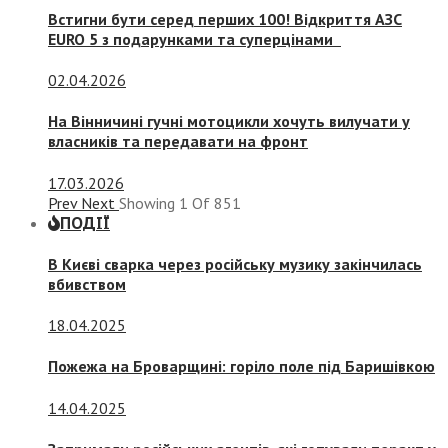
Встигни бути серед перших 100! Відкриття АЗС
EURO 5 з подарунками та суперцінами
02.04.2026
На Вінничині гучні мотоцикли хочуть вилучати у
власників та передавати на фронт
17.03.2026
Prev
Next
Showing
1
Of
851
ПОДІЇ
В Києві сварка через російську музику закінчилась
вбивством
18.04.2025
Пожежа на Броварщині: горіло поле під Баришівкою
14.04.2025