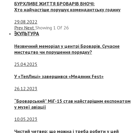
БУРХЛИВЕ ЖИТТЯ БРОВАРІВ ВНОЧІ:
Хто найчастіше порушує комендантську годину
29.08.2022
Prev
Next
Showing
1
Of
26
КУЛЬТУРА
Незвичний меморіал у центрі Броварів. Сучасне
мистецтво чи порушення порядку?
25.04.2025
У «ТепЛиці» завершився «Медяник Fest»
26.12.2023
“Броварський” МіГ-15 став найстарішим експонатом
у музеї авіації
10.05.2023
Чистий четвер: що можна і треба робити у цей