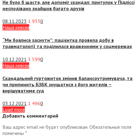
Не було б щастя, але допоміг скандал: притулок у Підліссі
несподівано знайшов багато друзів
08.11.2023
1 933
0
Наша ревізія
“Ми боялися заснути”: пацієнтка провела добу в
травматології та поділилася враженнями у соцмережах
10.12.2021
3 599
0
Наша ревізія
Скандальний гуртожиток змінив балансоутримувача, та
чи припинить БЗБК знущатися з його жителів –
вирішуватиме суд
03.12.2021
1 496
0
Load more
Добавить комментарий
Ваш адрес email не будет опубликован.
Обязательные поля
помечены
*