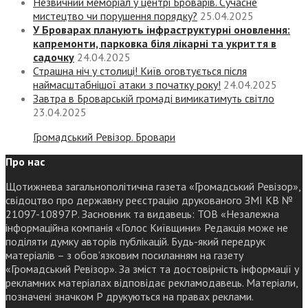
Незвичний меморіал у центрі Броварів. Сучасне
мистецтво чи порушення порядку?
25.04.2025
У Броварах планують інфраструктурні оновлення:
капремонти, парковка біля лікарні та укриття в
садочку
24.04.2025
Страшна ніч у столиці! Київ оговтується після
наймасштабнішої атаки з початку року!
24.04.2025
Завтра в Броварській громаді вимикатимуть світло
23.04.2025
Громадський Ревізор. Бровари
Про нас
Щотижнева загальнополітична газета «Громадський Ревізор»,
свідоцтво про державну реєстрацію друкованого ЗМІ КВ №
21097-10897Р. Засновник та видавець: ТОВ «Незалежна
інформаційна компанія «Голос Київщини» Редакція може не
поділяти думку авторів публікацій. Будь-який передрук
матеріалів – з обов’язковим посиланням на газету
«Громадський Ревізор». За зміст та достовірність інформації у
рекламних матеріалах відповідає рекламодавець. Матеріали,
позначені значком Р друкуються на правах реклами.