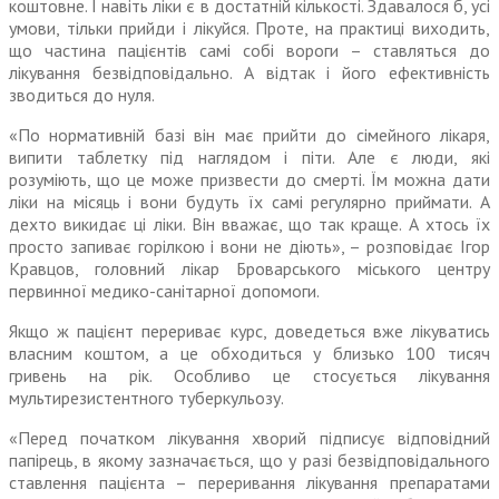
коштовне. І навіть ліки є в достат­ній кількості. Здавалося б, усі
умови, тільки прийди і лікуйся. Проте, на практиці виходить,
що частина пацієнтів самі собі вороги – ставляться до
лікування безвідповідально. А відтак і його ефективність
зводиться до нуля.
«По нормативній базі він має прийти до сімейного лікаря,
випити таблетку під наглядом і піти. Але є люди, які
розуміють, що це може призвести до смерті. Їм можна дати
ліки на місяць і вони будуть їх самі регулярно приймати. А
дехто викидає ці ліки. Він вважає, що так краще. А хтось їх
просто запиває горіл­кою і вони не діють», – розповідає Ігор
Кравцов, головний лікар Броварського міського центру
первинної медико-санітарної допомоги.
Якщо ж пацієнт перериває курс, доведеться вже лікуватись
власним коштом, а це обходиться у близько 100 тисяч
гривень на рік. Особливо це стосується лікування
мультирезистентного туберкульозу.
«Перед початком лікування хво­рий підписує відповідний
папірець, в якому зазначається, що у разі безвідповідального
ставлення пацієнта – переривання лікування препаратами