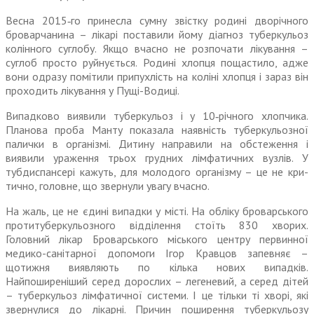
Весна 2015‑го принесла сумну звістку родині дворічного
броварчанина – лікарі поста­вили йому діагноз туберкульоз
колінного суглобу. Якщо вчасно не розпочати лікування –
суглоб просто руйнується. Родині хлопця пощастило, адже
вони одразу помітили припухлість на коліні хлопця і зараз він
проходить лікування у Пущі-Водиці.
Випадково виявили туберкульоз і у 10‑річного хлопчика.
Планова проба Манту показала наявність туберкульозної
палички в орга­нізмі. Дитину направили на обсте­ження і
виявили ураження трьох грудних лімфатичних вузлів. У
тубдиспансері кажуть, для молодого організму – це не кри­
тично, головне, що звернули увагу вчасно.
На жаль, це не єдині випадки у місті. На обліку броварського
протитуберкульозного відділення стоїть 830 хворих.
Головний лікар Броварського міського центру первинної
медико-санітарної допомоги Ігор Кравцов запевняє –
щотижня виявляють по кілька нових випадків.
Найпоширеніший серед дорослих – легеневий, а серед дітей
– туберкульоз лімфатичної системи. І це тільки ті хворі, які
звернулися до лікарні. Причин поширення туберкульозу