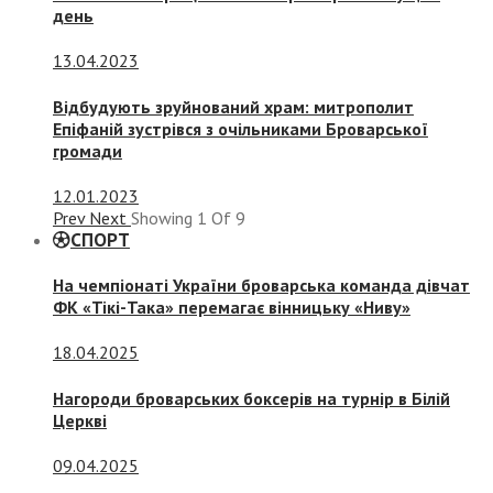
день
13.04.2023
Відбудують зруйнований храм: митрополит
Епіфаній зустрівся з очільниками Броварської
громади
12.01.2023
Prev
Next
Showing
1
Of
9
СПОРТ
На чемпіонаті України броварська команда дівчат
ФК «Тікі-Така» перемагає вінницьку «Ниву»
18.04.2025
Нагороди броварських боксерів на турнір в Білій
Церкві
09.04.2025