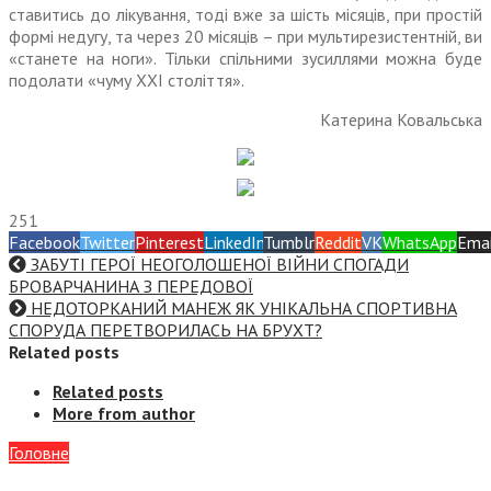
ставитись до ліку­вання, тоді вже за шість місяців, при простій
формі недугу, та через 20 місяців – при мультире­зистентній, ви
«станете на ноги». Тільки спільними зусиллями можна буде
подолати «чуму ХХІ століття».
Катерина Ковальська
251
Facebook
Twitter
Pinterest
LinkedIn
Tumblr
Reddit
VK
WhatsApp
Emai
ЗАБУТІ ГЕРОЇ НЕОГОЛОШЕНОЇ ВІЙНИ СПОГАДИ
БРОВАРЧАНИНА З ПЕРЕДОВОЇ
НЕДОТОРКАНИЙ МАНЕЖ ЯК УНІКАЛЬНА СПОРТИВНА
СПОРУДА ПЕРЕТВОРИЛАСЬ НА БРУХТ?
Related posts
Related posts
More from author
Головне