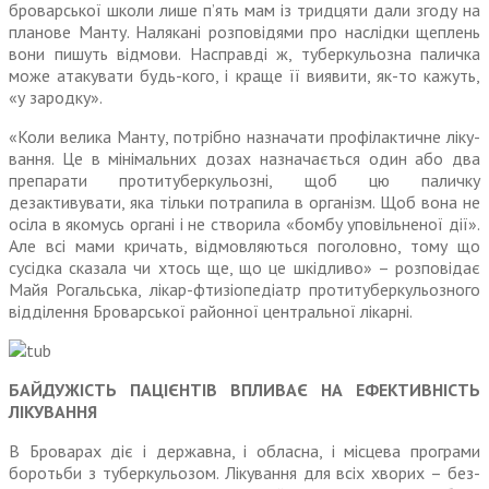
бро­варської школи лише п’ять мам із тридцяти дали згоду на
планове Манту. Налякані розповідями про наслідки щеплень
вони пишуть відмови. Насправді ж, туберку­льозна паличка
може атакувати будь-кого, і краще її виявити, як-то кажуть,
«у зародку».
«Коли велика Манту, потрібно назначати профілактичне ліку­
вання. Це в мінімальних дозах назначається один або два
препарати протитуберкульозні, щоб цю паличку
дезактивувати, яка тільки потрапила в організм. Щоб вона не
осіла в якомусь органі і не створила «бомбу уповільненої дії».
Але всі мами кричать, від­мовляються поголовно, тому що
сусідка сказала чи хтось ще, що це шкідливо» – розповідає
Майя Рогальська, лікар-фтизіо­педіатр протитуберкульозного
відділення Броварської районної центральної лікарні.
БАЙДУЖІСТЬ ПАЦІЄНТІВ ВПЛИВАЄ НА ЕФЕКТИВНІСТЬ
ЛІКУВАННЯ
В Броварах діє і державна, і обласна, і місцева програми
боротьби з туберкульозом. Лікування для всіх хворих – без­