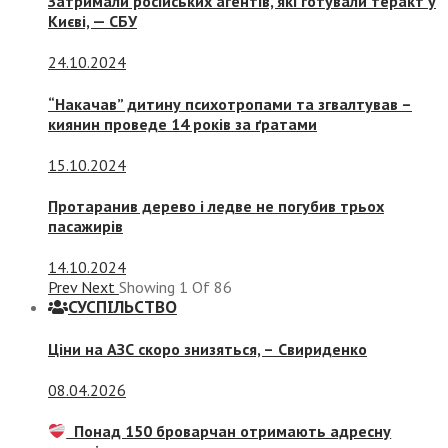
Затримали російських агентів, які готували теракт у
Києві, — СБУ
24.10.2024
“Накачав” дитину психотропами та згвалтував –
киянин проведе 14 років за ґратами
15.10.2024
Протаранив дерево і ледве не погубив трьох
пасажирів
14.10.2024
Prev
Next
Showing
1
Of
86
СУСПIЛЬСТВО
Ціни на АЗС скоро знизяться, –
Свириденко
08.04.2026
Понад 150 броварчан отримають адресну