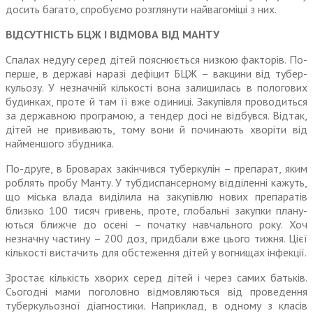
досить багато, спробуємо розглянути найвагоміші з них.
ВІДСУТНІСТЬ БЦЖ І ВІДМОВА ВІД МАНТУ
Спалах недугу серед дітей пояснюється низкою факторів. По-
перше, в державі наразі дефіцит БЦЖ – вакцини від тубер­
кульозу. У незначній кількості вона залишилась в пологових
будинках, проте й там її вже одиниці. Закупівля проводиться
за державною програмою, а тен­дер досі не відбувся. Відтак,
дітей не прививають, тому вони й почи­нають хворіти від
найменшого збудника.
По-друге, в Броварах закін­чився туберкулін – препарат, яким
роблять пробу Манту. У тубдиспансерному відділенні кажуть,
що міська влада виділила на закупівлю нових препаратів
близько 100 тисяч гривень, проте, глобальні закупки плану­
ються ближче до осені – початку навчального року. Хоч
незначну частину – 200 доз, придбали вже цього тижня. Цієї
кількості вистачить для обстеження дітей у вогнищах інфекції.
Зростає кількість хворих серед дітей і через самих батьків.
Сьогодні мами поголовно відмовляються від проведення
туберкульозної діагностики. Наприклад, в одному з класів