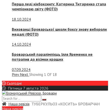
Перша леді кікбоксингу: Катерина Титаренко стала
чемпіонкою світу (ФОТО)
18.10.2024
Вихованці Броварської школи боксу знову вибороли
медалі (ФОТО)
14.10.2024
Броварський паралімпієць Ілля Яременко не
потрапив до вісімки кращих
07.09.2024
Prev
Next
Showing
1
Of
18
Сьогодні
Пятница 7 августа 2026
Наша ревізія
ТУБЕРКУЛЬОЗ «КОСИТЬ» БРОВАРЧАН
Наша ревізія