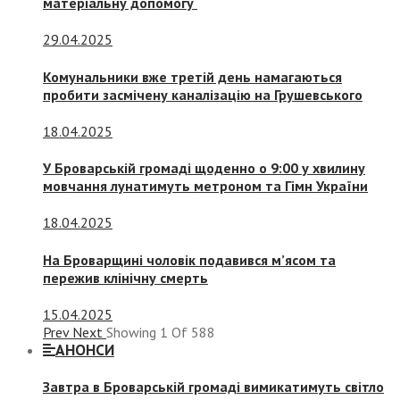
матеріальну допомогу
29.04.2025
Комунальники вже третій день намагаються
пробити засмічену каналізацію на Грушевського
18.04.2025
У Броварській громаді щоденно о 9:00 у хвилину
мовчання лунатимуть метроном та Гімн України
18.04.2025
На Броварщині чоловік подавився м’ясом та
пережив клінічну смерть
15.04.2025
Prev
Next
Showing
1
Of
588
АНОНСИ
Завтра в Броварській громаді вимикатимуть світло