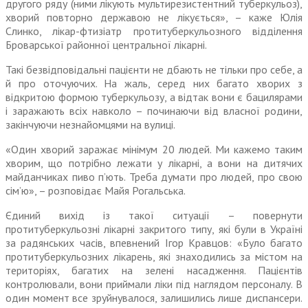
другого ряду (ними лікують мультирезистентний туберкульоз),
хворий повторно державою не лікується», – каже Юлія
Слинко, лікар-фтизіатр протитуберкульозного відді­лення
Броварської районної центральної лікарні.
Такі безвідповідальні пацієнти не дбають не тільки про себе, а
й про оточуючих. На жаль, серед них багато хворих з
відкритою формою туберкульозу, а відтак вони є бацилярами
і заражають всіх навколо – починаючи від власної родини,
закінчу­ючи незнайомцями на вулиці.
«Один хворий заражає мінімум 20 людей. Ми кажемо таким
хворим, що потрібно лежати у лікарні, а вони на дитячих
майданчиках пиво п’ють. Треба думати про людей, про свою
сім’ю», – розповідає Майя Рогальська.
Єдиний вихід із такої ситуації – повернути
протитуберкульозні лікарні закритого типу, які були в Україні
за радянських часів, впевнений Ігор Кравцов: «Було багато
протитуберкульозних лікарень, які знаходились за міс­том на
територіях, багатих на зелені насадження. Пацієнтів
контролювали, вони приймали ліки під наглядом персоналу. В
один момент все зруйнувалося, залишились лише диспансери.