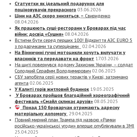
Статуетки як ідеальний подарунок для
поціновувачів прекрасного
03.06.2026
Ціни на АЗС скоро знизяться, –
Свириденко
08.04.2026
Як працюють суші-ресторани у Броварах під час
війни: досвід «Сушия»
08.04.2026
Встигни бути серед перших 100! Відкриття АЗС EURO 5
з подарунками та суперцінами
02.04.2026
На Вінничині гучні мотоцикли хочуть вилучати у
власників та передавати на фронт
17.03.2026
На щиті повернувся додому Захисник України, – солдат
Солодкий Серафим Володимирович
02.06.2025
СБУ запобігла серії нових терактів у Києві, затримано
агента
02.06.2025
У Калиті горів житловий будинок
19.05.2025
У Броварах пройшов благодійний хореографічний
фестиваль «Смайл скликає друзів»
08.05.2025
Понад 150 броварчан отримають адресну
матеріальну допомогу
29.04.2025
Повний мирний план Трампа під назвою «‎Рамки
російсько-української угоди» вперше опублікували в ЗМІ
25.04.2025