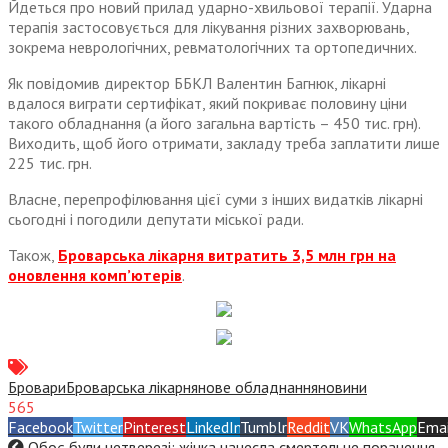
Йдеться про новий прилад ударно-хвильової терапії. Ударна
терапія застосовується для лікування різних захворювань,
зокрема неврологічних, ревматологічних та ортопедичних.
Як повідомив директор ББКЛ Валентин Багнюк, лікарні
вдалося виграти сертифікат, який покриває половину ціни
такого обладнання (а його загальна вартість – 450 тис. грн).
Виходить, щоб його отримати, закладу треба заплатити лише
225 тис. грн.
Власне, перепрофілювання цієї суми з інших видатків лікарні
сьогодні і погодили депутати міської ради.
Також,
Броварська лікарня витратить 3,5 млн грн на
оновлення комп’ютерів
.
Бровари
Броварська лікарня
нове обладнання
новини
565
Facebook
Twitter
Pinterest
LinkedIn
Tumblr
Reddit
VK
WhatsApp
Emai
Обоє були нетверезі: жінка нанесла смертельне поранення