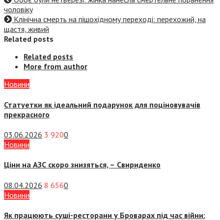
чоловіку
Клінічна смерть на пішохідному переході: перехожий, на
щастя, живий
Related posts
Related posts
More from author
Новини
Статуетки як ідеальний подарунок для поціновувачів
прекрасного
03.06.2026
3 920
0
Новини
Ціни на АЗС скоро знизяться, –
Свириденко
08.04.2026
8 656
0
Новини
Як працюють суші-ресторани у Броварах під час війни: