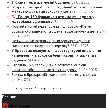
У Калиті горів житловий будинок
19.05.2025
У Броварах пройшов благодійний хореографічний
фестиваль «Смайл скликає друзів»
08.05.2025
Понад 150 броварчан отримають адресну
матеріальну допомогу
29.04.2025
Повний мирний план Трампа під назвою «‎Рамки
російсько-української угоди» вперше опублікували в ЗМІ
25.04.2025
Незвичний меморіал у центрі Броварів. Сучасне
мистецтво чи порушення порядку?
25.04.2025
У Броварах планують інфраструктурні оновлення:
капремонти, парковка біля лікарні та укриття в
садочку
24.04.2025
Страшна ніч у столиці! Київ оговтується після
наймасштабнішої атаки з початку року!
24.04.2025
Завтра в Броварській громаді вимикатимуть світло
23.04.2025
Громадський Ревізор. Бровари
Про нас