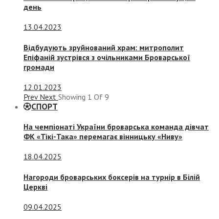
день
13.04.2023
Відбудують зруйнований храм: митрополит
Епіфаній зустрівся з очільниками Броварської
громади
12.01.2023
Prev
Next
Showing
1
Of
9
СПОРТ
На чемпіонаті України броварська команда дівчат
ФК «Тікі-Така» перемагає вінницьку «Ниву»
18.04.2025
Нагороди броварських боксерів на турнір в Білій
Церкві
09.04.2025