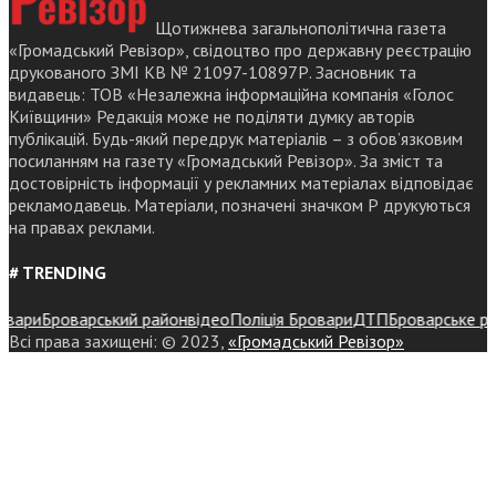
Щотижнева загальнополітична газета
«Громадський Ревізор», свідоцтво про державну реєстрацію
друкованого ЗМІ КВ № 21097-10897Р. Засновник та
видавець: ТОВ «Незалежна інформаційна компанія «Голос
Київщини» Редакція може не поділяти думку авторів
публікацій. Будь-який передрук матеріалів – з обов’язковим
посиланням на газету «Громадський Ревізор». За зміст та
достовірність інформації у рекламних матеріалах відповідає
рекламодавець. Матеріали, позначені значком Р друкуються
на правах реклами.
# TRENDING
ри
Броварський район
відео
Поліція Бровари
ДТП
Броварське район
Всі права захищені: © 2023,
«Громадський Ревізор»