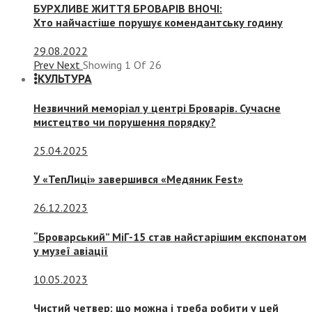
БУРХЛИВЕ ЖИТТЯ БРОВАРІВ ВНОЧІ:
Хто найчастіше порушує комендантську годину
29.08.2022
Prev
Next
Showing
1
Of
26
КУЛЬТУРА
Незвичний меморіал у центрі Броварів. Сучасне
мистецтво чи порушення порядку?
25.04.2025
У «ТепЛиці» завершився «Медяник Fest»
26.12.2023
“Броварський” МіГ-15 став найстарішим експонатом
у музеї авіації
10.05.2023
Чистий четвер: що можна і треба робити у цей