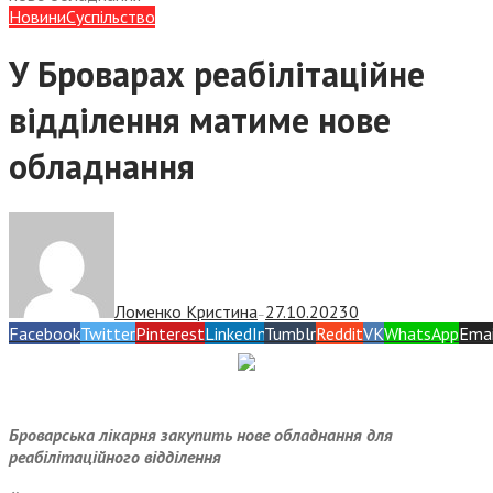
Новини
Суспiльство
У Броварах реабілітаційне
відділення матиме нове
обладнання
Ломенко Кристина
27.10.2023
0
—
Facebook
Twitter
Pinterest
LinkedIn
Tumblr
Reddit
VK
WhatsApp
Emai
Броварська лікарня закупить нове обладнання для
реабілітаційного відділення