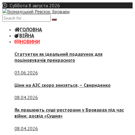
Skip
Суббота 8 августа 2026
to
content
ГОЛОВНА
ВІЙНА
НОВИНИ
Статуетки як ідеальний подарунок для
поціновувачів прекрасного
03.06.2026
Ціни на АЗС скоро знизяться, –
Свириденко
08.04.2026
Як працюють суші-ресторани у Броварах під час
війни: досвід «Сушия»
08.04.2026