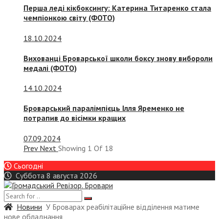
Перша леді кікбоксингу: Катерина Титаренко стала
чемпіонкою світу (ФОТО)
18.10.2024
Вихованці Броварської школи боксу знову вибороли
медалі (ФОТО)
14.10.2024
Броварський паралімпієць Ілля Яременко не
потрапив до вісімки кращих
07.09.2024
Prev
Next
Showing
1
Of
18
Сьогодні
Суббота 8 августа 2026
Новини
У Броварах реабілітаційне відділення матиме
нове обладнання