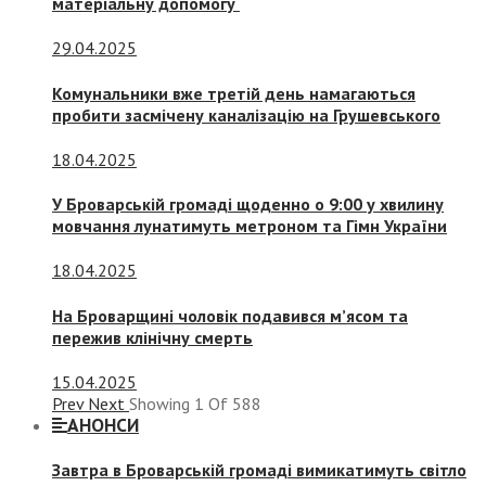
матеріальну допомогу
29.04.2025
Комунальники вже третій день намагаються
пробити засмічену каналізацію на Грушевського
18.04.2025
У Броварській громаді щоденно о 9:00 у хвилину
мовчання лунатимуть метроном та Гімн України
18.04.2025
На Броварщині чоловік подавився м’ясом та
пережив клінічну смерть
15.04.2025
Prev
Next
Showing
1
Of
588
АНОНСИ
Завтра в Броварській громаді вимикатимуть світло