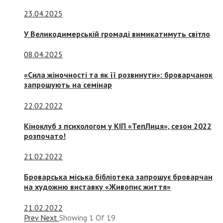
23.04.2025
У Великодимерській громаді вимикатимуть світло
08.04.2025
«Сила жіночності та як її розвинути»: броварчанок
запрошують на семінар
22.02.2022
Кіноклуб з психологом у КІП «ТепЛиця», сезон 2022
розпочато!
21.02.2022
Броварська міська бібліотека запрошує броварчан
на художню виставку «Живопис життя»
21.02.2022
Prev
Next
Showing
1
Of
19