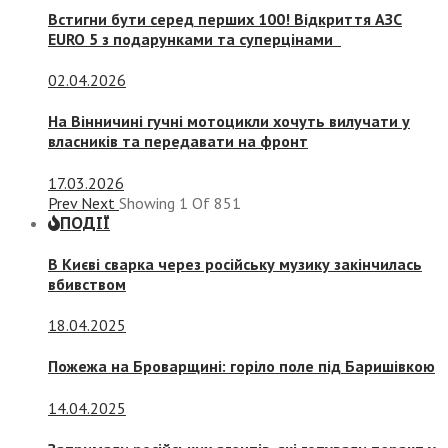
Встигни бути серед перших 100! Відкриття АЗС
EURO 5 з подарунками та суперцінами
02.04.2026
На Вінничині гучні мотоцикли хочуть вилучати у
власників та передавати на фронт
17.03.2026
Prev
Next
Showing
1
Of
851
ПОДІЇ
В Києві сварка через російську музику закінчилась
вбивством
18.04.2025
Пожежа на Броварщині: горіло поле під Баришівкою
14.04.2025