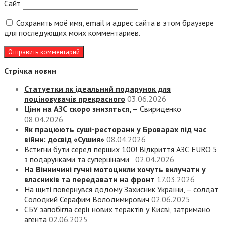
Сайт
Сохранить моё имя, email и адрес сайта в этом браузере
для последующих моих комментариев.
Стрічка новин
Статуетки як ідеальний подарунок для
поціновувачів прекрасного
03.06.2026
Ціни на АЗС скоро знизяться, –
Свириденко
08.04.2026
Як працюють суші-ресторани у Броварах під час
війни: досвід «Сушия»
08.04.2026
Встигни бути серед перших 100! Відкриття АЗС EURO 5
з подарунками та суперцінами
02.04.2026
На Вінничині гучні мотоцикли хочуть вилучати у
власників та передавати на фронт
17.03.2026
На щиті повернувся додому Захисник України, – солдат
Солодкий Серафим Володимирович
02.06.2025
СБУ запобігла серії нових терактів у Києві, затримано
агента
02.06.2025