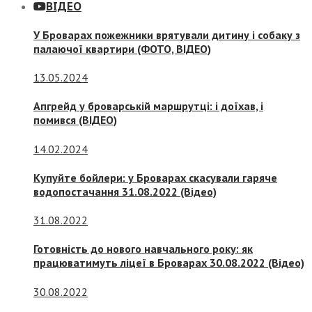
ВІДЕО
У Броварах пожежники врятували дитину і собаку з
палаючої квартири (ФОТО, ВІДЕО)
13.05.2024
Апгрейд у броварській маршрутці: і доїхав, і
помився (ВІДЕО)
14.02.2024
Купуйте бойлери: у Броварах скасували гаряче
водопостачання 31.08.2022 (Відео)
31.08.2022
Готовність до нового навчального року: як
працюватимуть ліцеї в Броварах 30.08.2022 (Відео)
30.08.2022