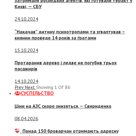
Затримали російських агентів, які готували теракт у
Києві, — СБУ
24.10.2024
“Накачав” дитину психотропами та згвалтував –
киянин проведе 14 років за ґратами
15.10.2024
Протаранив дерево і ледве не погубив трьох
пасажирів
14.10.2024
Prev
Next
Showing
1
Of
86
СУСПIЛЬСТВО
Ціни на АЗС скоро знизяться, –
Свириденко
08.04.2026
Понад 150 броварчан отримають адресну