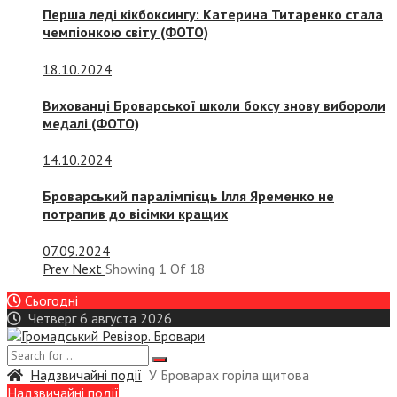
Перша леді кікбоксингу: Катерина Титаренко стала
чемпіонкою світу (ФОТО)
18.10.2024
Вихованці Броварської школи боксу знову вибороли
медалі (ФОТО)
14.10.2024
Броварський паралімпієць Ілля Яременко не
потрапив до вісімки кращих
07.09.2024
Prev
Next
Showing
1
Of
18
Сьогодні
Четверг 6 августа 2026
Надзвичайні події
У Броварах горіла щитова
Надзвичайні події