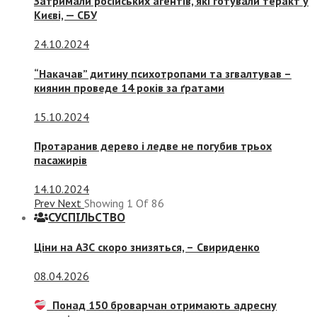
Затримали російських агентів, які готували теракт у
Києві, — СБУ
24.10.2024
“Накачав” дитину психотропами та згвалтував –
киянин проведе 14 років за ґратами
15.10.2024
Протаранив дерево і ледве не погубив трьох
пасажирів
14.10.2024
Prev
Next
Showing
1
Of
86
СУСПIЛЬСТВО
Ціни на АЗС скоро знизяться, –
Свириденко
08.04.2026
Понад 150 броварчан отримають адресну