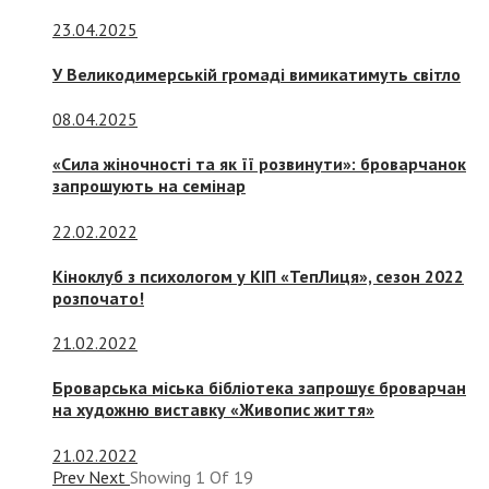
23.04.2025
У Великодимерській громаді вимикатимуть світло
08.04.2025
«Сила жіночності та як її розвинути»: броварчанок
запрошують на семінар
22.02.2022
Кіноклуб з психологом у КІП «ТепЛиця», сезон 2022
розпочато!
21.02.2022
Броварська міська бібліотека запрошує броварчан
на художню виставку «Живопис життя»
21.02.2022
Prev
Next
Showing
1
Of
19