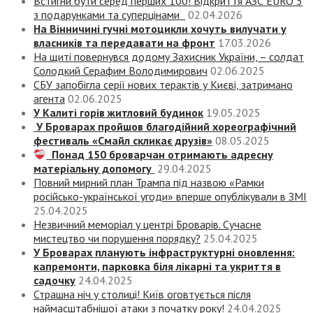
Встигни бути серед перших 100! Відкриття АЗС EURO 5
з подарунками та суперцінами
02.04.2026
На Вінничині гучні мотоцикли хочуть вилучати у
власників та передавати на фронт
17.03.2026
На щиті повернувся додому Захисник України, – солдат
Солодкий Серафим Володимирович
02.06.2025
СБУ запобігла серії нових терактів у Києві, затримано
агента
02.06.2025
У Калиті горів житловий будинок
19.05.2025
У Броварах пройшов благодійний хореографічний
фестиваль «Смайл скликає друзів»
08.05.2025
Понад 150 броварчан отримають адресну
матеріальну допомогу
29.04.2025
Повний мирний план Трампа під назвою «‎Рамки
російсько-української угоди» вперше опублікували в ЗМІ
25.04.2025
Незвичний меморіал у центрі Броварів. Сучасне
мистецтво чи порушення порядку?
25.04.2025
У Броварах планують інфраструктурні оновлення:
капремонти, парковка біля лікарні та укриття в
садочку
24.04.2025
Страшна ніч у столиці! Київ оговтується після
наймасштабнішої атаки з початку року!
24.04.2025