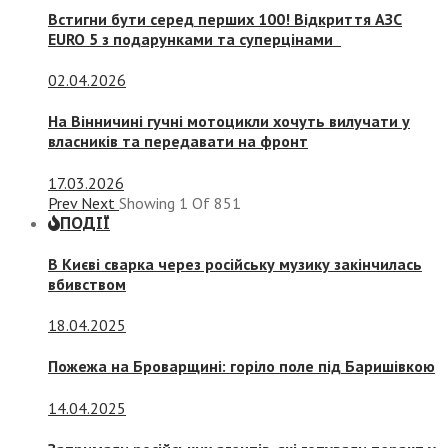
Встигни бути серед перших 100! Відкриття АЗС
EURO 5 з подарунками та суперцінами
02.04.2026
На Вінничині гучні мотоцикли хочуть вилучати у
власників та передавати на фронт
17.03.2026
Prev
Next
Showing
1
Of
851
ПОДІЇ
В Києві сварка через російську музику закінчилась
вбивством
18.04.2025
Пожежа на Броварщині: горіло поле під Баришівкою
14.04.2025