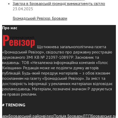
Завтра в Броварській громаді вимикатимуть світло
23.04.2025
Громадський Ревізор. Бровари
Про нас
Щотижнева загальнополітична газета
«Громадський Ревізор», свідоцтво про державну реєстрацію
друкованого ЗМІ КВ № 21097-10897Р. Засновник та
видавець: ТОВ «Незалежна інформаційна компанія «Голос
Київщини» Редакція може не поділяти думку авторів
публікацій. Будь-який передрук матеріалів – з обов’язковим
посиланням на газету «Громадський Ревізор». За зміст та
достовірність інформації у рекламних матеріалах відповідає
рекламодавець. Матеріали, позначені значком Р друкуються
на правах реклами.
# TRENDING
ри
Броварський район
відео
Поліція Бровари
ДТП
Броварське районн