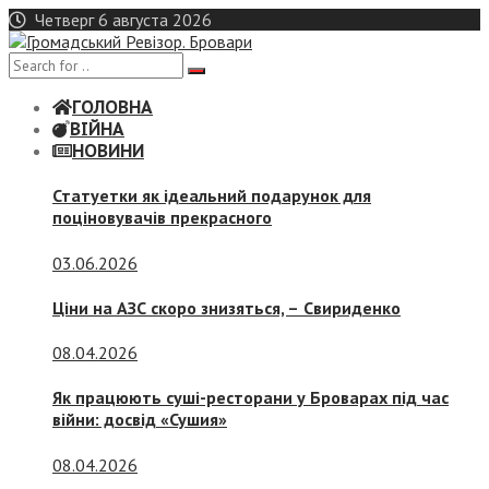
Skip
Четверг 6 августа 2026
to
content
ГОЛОВНА
ВІЙНА
НОВИНИ
Статуетки як ідеальний подарунок для
поціновувачів прекрасного
03.06.2026
Ціни на АЗС скоро знизяться, –
Свириденко
08.04.2026
Як працюють суші-ресторани у Броварах під час
війни: досвід «Сушия»
08.04.2026