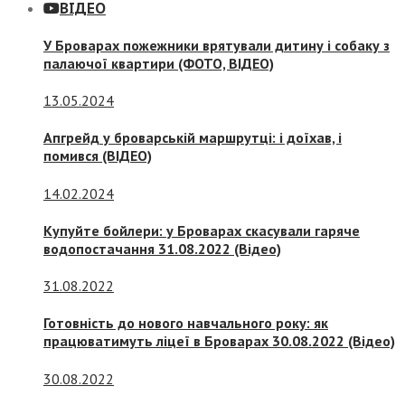
ВІДЕО
У Броварах пожежники врятували дитину і собаку з
палаючої квартири (ФОТО, ВІДЕО)
13.05.2024
Апгрейд у броварській маршрутці: і доїхав, і
помився (ВІДЕО)
14.02.2024
Купуйте бойлери: у Броварах скасували гаряче
водопостачання 31.08.2022 (Відео)
31.08.2022
Готовність до нового навчального року: як
працюватимуть ліцеї в Броварах 30.08.2022 (Відео)
30.08.2022