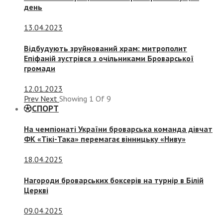
день
13.04.2023
Відбудують зруйнований храм: митрополит
Епіфаній зустрівся з очільниками Броварської
громади
12.01.2023
Prev
Next
Showing
1
Of
9
СПОРТ
На чемпіонаті України броварська команда дівчат
ФК «Тікі-Така» перемагає вінницьку «Ниву»
18.04.2025
Нагороди броварських боксерів на турнір в Білій
Церкві
09.04.2025