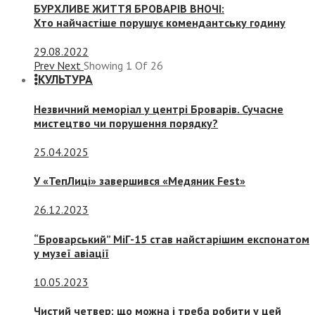
БУРХЛИВЕ ЖИТТЯ БРОВАРІВ ВНОЧІ:
Хто найчастіше порушує комендантську годину
29.08.2022
Prev
Next
Showing
1
Of
26
КУЛЬТУРА
Незвичний меморіал у центрі Броварів. Сучасне
мистецтво чи порушення порядку?
25.04.2025
У «ТепЛиці» завершився «Медяник Fest»
26.12.2023
“Броварський” МіГ-15 став найстарішим експонатом
у музеї авіації
10.05.2023
Чистий четвер: що можна і треба робити у цей