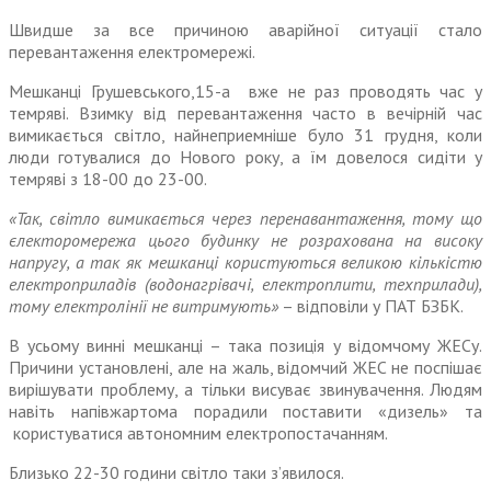
Швидше за все причиною аварійної ситуації стало
перевантаження електромережі.
Мешканці Грушевського,15-а вже не раз проводять час у
темряві. Взимку від перевантаження часто в вечірній час
вимикається світло, найнеприемніше було 31 грудня, коли
люди готувалися до Нового року, а їм довелося сидіти у
темряві з 18-00 до 23-00.
«Так, світло вимикається через перенавантаження, тому що
єлекторомережа цього будинку не розрахована на високу
напругу, а так як мешканці користуються великою кількістю
електроприладів (водонагрівачі, електроплити, техприлади),
тому електролінії не витримують»
– відповіли у ПАТ БЗБК.
В усьому винні мешканці – така позиція у відомчому ЖЕCу.
Причини установлені, але на жаль, відомчий ЖЕC не поспішає
вирішувати проблему, а тільки висуває звинувачення. Людям
навіть напівжартома порадили поставити «дизель» та
користуватися автономним електропостачанням.
Близько 22-30 години світло таки з’явилося.