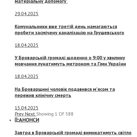
матеріальну допомогу
29.04.2025
Комунальники вже третій день намагаються
пробити засмічену каналізацію на Грушевського
18.04.2025
У Броварській громаді щоденно о 9:00 у хвилину
мовчання лунатимуть метроном та Гімн України
18.04.2025
На Броварщині чоловік подавився м’ясом та
пережив клінічну смерть
15.04.2025
Prev
Next
Showing
1
Of
588
АНОНСИ
Завтра в Броварській громаді вимикатимуть світло