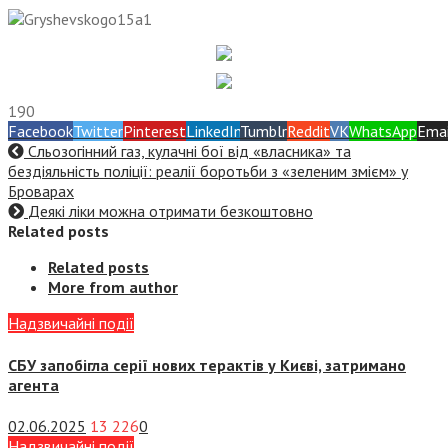
190
Facebook
Twitter
Pinterest
LinkedIn
Tumblr
Reddit
VK
WhatsApp
Emai
Сльозогінний газ, кулачні бої від «власника» та
бездіяльність поліції: реалії боротьби з «зеленим змієм» у
Броварах
Деякі ліки можна отримати безкоштовно
Related posts
Related posts
More from author
Надзвичайні події
СБУ запобігла серії нових терактів у Києві, затримано
агента
02.06.2025
13 226
0
Надзвичайні події