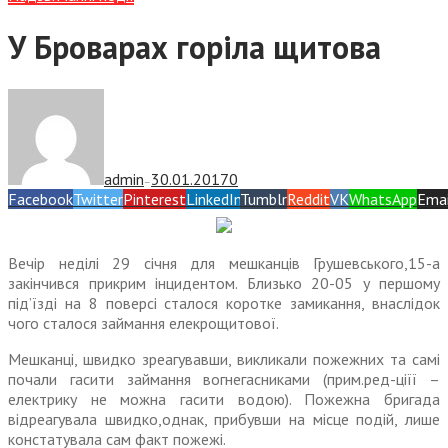
У Броварах горіла щитова
admin
30.01.2017
0
—
Facebook
Twitter
Pinterest
LinkedIn
Tumblr
Reddit
VK
WhatsApp
Emai
Вечір неділі 29 січня для мешканців Грушевського,15-а
закінчився прикрим інцидентом. Близько 20-05 у першому
під’їзді на 8 поверсі сталося коротке замикання, внаслідок
чого сталося займання елекрощитової.
Мешканці, швидко зреагувавши, викликали пожежних та самі
почали гасити займання вогнегасниками (прим.ред-ціїї –
електрику не можна гасити водою). Пожежна бригада
відреагувала швидко,однак, прибувши на місце подій, лише
констатувала сам факт пожежі.