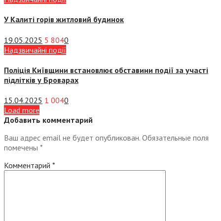
У Калиті горів житловий будинок
19.05.2025
5 804
0
Надзвичайні події
Поліція Київщини встановлює обставини події за участі
підлітків у Броварах
15.04.2025
1 004
0
Load more
Добавить комментарий
Ваш адрес email не будет опубликован.
Обязательные поля
помечены
*
Комментарий
*