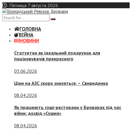
Skip
Пятница 7 августа 2026
to
content
ГОЛОВНА
ВІЙНА
НОВИНИ
Статуетки як ідеальний подарунок для
поціновувачів прекрасного
03.06.2026
Ціни на АЗС скоро знизяться, –
Свириденко
08.04.2026
Як працюють суші-ресторани у Броварах під час
війни: досвід «Сушия»
08.04.2026