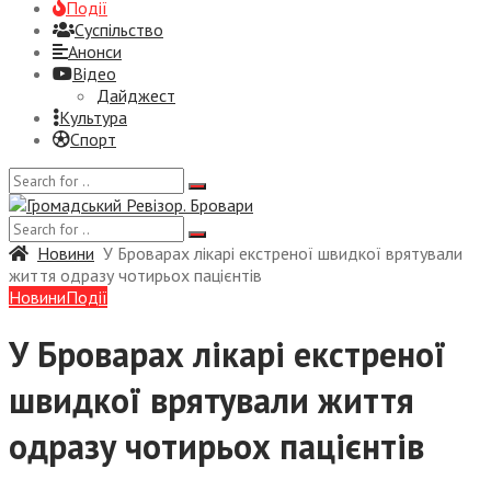
Події
Суспiльство
Анонси
Відео
Дайджест
Культура
Спорт
Новини
У Броварах лікарі екстреної швидкої врятували
життя одразу чотирьох пацієнтів
Новини
Події
У Броварах лікарі екстреної
швидкої врятували життя
одразу чотирьох пацієнтів