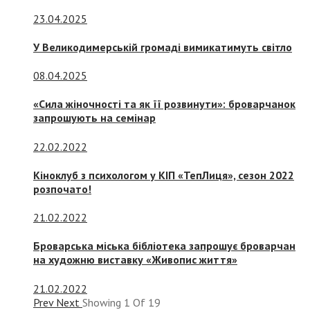
23.04.2025
У Великодимерській громаді вимикатимуть світло
08.04.2025
«Сила жіночності та як її розвинути»: броварчанок
запрошують на семінар
22.02.2022
Кіноклуб з психологом у КІП «ТепЛиця», сезон 2022
розпочато!
21.02.2022
Броварська міська бібліотека запрошує броварчан
на художню виставку «Живопис життя»
21.02.2022
Prev
Next
Showing
1
Of
19