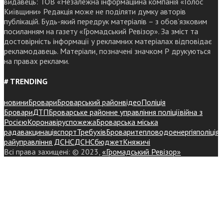
видавець: ТОВ «Незалежна інформаційна компанія «Голос
Київщини» Редакція може не поділяти думку авторів
публікацій. Будь-який передрук матеріалів – з обов’язковим
посиланням на газету «Громадський Ревізор». За зміст та
достовірність інформації у рекламних матеріалах відповідає
рекламодавець. Матеріали, позначені значком Р друкуються
на правах реклами.
# TRENDING
новини
Бровари
Броварський район
відео
Поліція
Бровари
ДТП
Броварське районне управління поліції
війна з
Росією
Коронавірус
пожежа
Броварська міська
рада
вакцинація
спорт
Требухів
Броваритепловодоенергія
поліція
райуправління ДСНС
ДСНС
бюджет
Княжичі
Всі права захищені: © 2023,
«Громадський Ревізор»