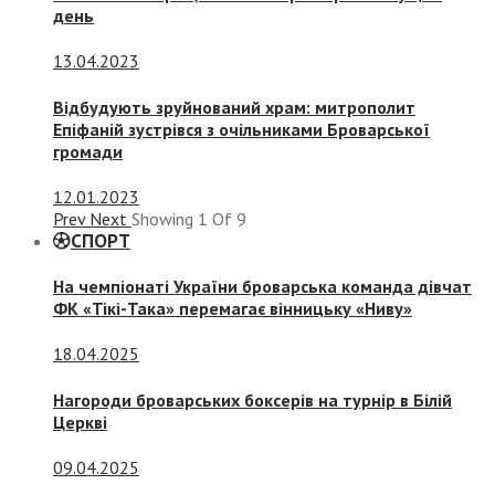
день
13.04.2023
Відбудують зруйнований храм: митрополит
Епіфаній зустрівся з очільниками Броварської
громади
12.01.2023
Prev
Next
Showing
1
Of
9
СПОРТ
На чемпіонаті України броварська команда дівчат
ФК «Тікі-Така» перемагає вінницьку «Ниву»
18.04.2025
Нагороди броварських боксерів на турнір в Білій
Церкві
09.04.2025