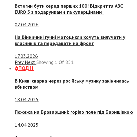
Встигни бути серед перших 100! Відкриття АЗС
EURO 5 з подарунками та суперцінами
02.04.2026
На Вінничині гучні мотоцикли хочуть вилучати у
власників та передавати на фронт
17.03.2026
Prev
Next
Showing
1
Of
851
ПОДІЇ
В Києві сварка через російську музику закінчилась
вбивством
18.04.2025
Пожежа на Броварщині: горіло поле під Баришівкою
14.04.2025