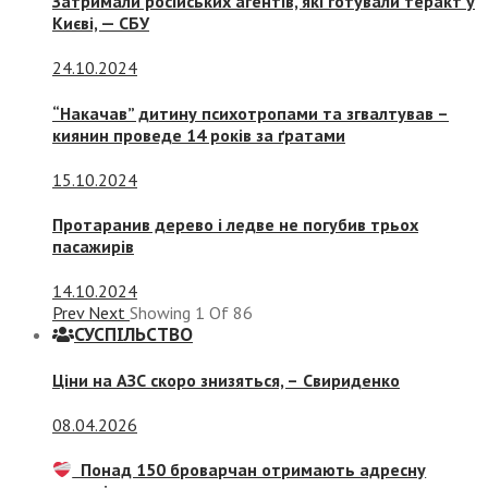
Затримали російських агентів, які готували теракт у
Києві, — СБУ
24.10.2024
“Накачав” дитину психотропами та згвалтував –
киянин проведе 14 років за ґратами
15.10.2024
Протаранив дерево і ледве не погубив трьох
пасажирів
14.10.2024
Prev
Next
Showing
1
Of
86
СУСПIЛЬСТВО
Ціни на АЗС скоро знизяться, –
Свириденко
08.04.2026
Понад 150 броварчан отримають адресну