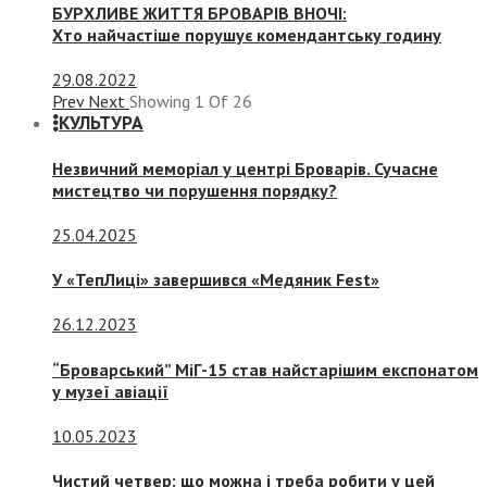
БУРХЛИВЕ ЖИТТЯ БРОВАРІВ ВНОЧІ:
Хто найчастіше порушує комендантську годину
29.08.2022
Prev
Next
Showing
1
Of
26
КУЛЬТУРА
Незвичний меморіал у центрі Броварів. Сучасне
мистецтво чи порушення порядку?
25.04.2025
У «ТепЛиці» завершився «Медяник Fest»
26.12.2023
“Броварський” МіГ-15 став найстарішим експонатом
у музеї авіації
10.05.2023
Чистий четвер: що можна і треба робити у цей