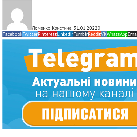
Ломенко Кристина
31.01.2022
0
—
Facebook
Twitter
Pinterest
LinkedIn
Tumblr
Reddit
VK
WhatsApp
Emai