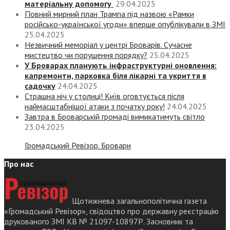
матеріальну допомогу
29.04.2025
Повний мирний план Трампа під назвою «‎Рамки
російсько-української угоди» вперше опублікували в ЗМІ
25.04.2025
Незвичний меморіал у центрі Броварів. Сучасне
мистецтво чи порушення порядку?
25.04.2025
У Броварах планують інфраструктурні оновлення:
капремонти, парковка біля лікарні та укриття в
садочку
24.04.2025
Страшна ніч у столиці! Київ оговтується після
наймасштабнішої атаки з початку року!
24.04.2025
Завтра в Броварській громаді вимикатимуть світло
23.04.2025
Громадський Ревізор. Бровари
Про нас
Щотижнева загальнополітична газета
«Громадський Ревізор», свідоцтво про державну реєстрацію
друкованого ЗМІ КВ № 21097-10897Р. Засновник та