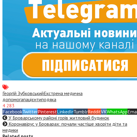
Георгій Зубковський
Екстрена медична
допомога
пацієнти
подяка
4 283
Facebook
Twitter
Pinterest
LinkedIn
Tumblr
Reddit
VK
WhatsApp
Emai
У Броварському районі горів житловий будинок
Коронавірус у Броварах: почали частіше хворіти діти та
медики
Related posts