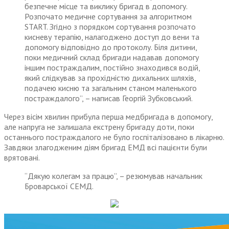
безпечне місце та виклику бригад в допомогу.
Розпочато медичне сортування за алгоритмом
START. Згідно з порядком сортування розпочато
кисневу терапію, налагоджено доступ до вени та
допомогу відповідно до протоколу. Біля дитини,
поки медичний склад бригади надавав допомогу
іншим постраждалим, постійно знаходився водій,
який слідкував за прохідністю дихальних шляхів,
подачею кисню та загальним станом маленького
постраждалого”, – написав Георгій Зубковський.
Через вісім хвилин прибула перша медбригада в допомогу,
але напруга не залишала екстрену бригаду доти, поки
останнього постраждалого не було госпіталізовано в лікарню.
Завдяки злагодженим діям бригад ЕМД всі пацієнти були
врятовані.
“Дякую колегам за працю”, – резюмував начальник
Броварської СЕМД.