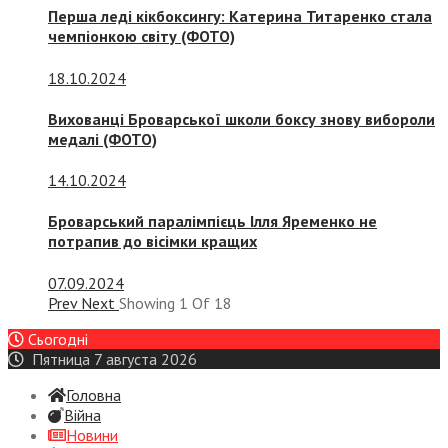
Перша леді кікбоксингу: Катерина Титаренко стала
чемпіонкою світу (ФОТО)
18.10.2024
Вихованці Броварської школи боксу знову вибороли
медалі (ФОТО)
14.10.2024
Броварський паралімпієць Ілля Яременко не
потрапив до вісімки кращих
07.09.2024
Prev
Next
Showing
1
Of
18
Сьогодні
Пятница 7 августа 2026
Головна
Війна
Новини