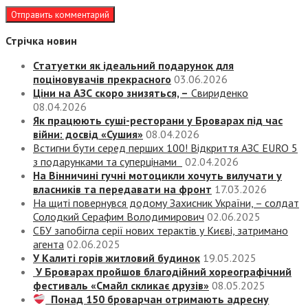
Стрічка новин
Статуетки як ідеальний подарунок для
поціновувачів прекрасного
03.06.2026
Ціни на АЗС скоро знизяться, –
Свириденко
08.04.2026
Як працюють суші-ресторани у Броварах під час
війни: досвід «Сушия»
08.04.2026
Встигни бути серед перших 100! Відкриття АЗС EURO 5
з подарунками та суперцінами
02.04.2026
На Вінничині гучні мотоцикли хочуть вилучати у
власників та передавати на фронт
17.03.2026
На щиті повернувся додому Захисник України, – солдат
Солодкий Серафим Володимирович
02.06.2025
СБУ запобігла серії нових терактів у Києві, затримано
агента
02.06.2025
У Калиті горів житловий будинок
19.05.2025
У Броварах пройшов благодійний хореографічний
фестиваль «Смайл скликає друзів»
08.05.2025
Понад 150 броварчан отримають адресну