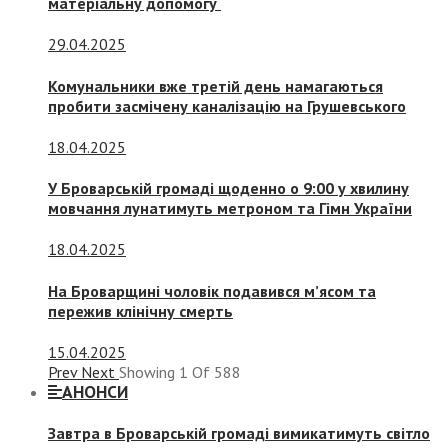
матеріальну допомогу
29.04.2025
Комунальники вже третій день намагаються
пробити засмічену каналізацію на Грушевського
18.04.2025
У Броварській громаді щоденно о 9:00 у хвилину
мовчання лунатимуть метроном та Гімн України
18.04.2025
На Броварщині чоловік подавився м’ясом та
пережив клінічну смерть
15.04.2025
Prev
Next
Showing
1
Of
588
АНОНСИ
Завтра в Броварській громаді вимикатимуть світло