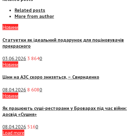
Related posts
More from author
Новини
Статуетки як ідеальний подарунок для поціновувачів
прекрасного
03.06.2026
3 864
0
Новини
Ціни на АЗС скоро знизяться, –
Свириденко
08.04.2026
8 608
0
Новини
Як працюють суші-ресторани у Броварах під час війни:
досвід «Сушия»
08.04.2026
516
0
Load more