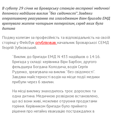
В суботу 29 січня на Броварську станцію екстреної медичної
допомоги надійшов виклик “без свідомості”. Завдяки
оперативному реагуванню та злагодженим діям бригада ЕМД
врятувала життя чотирьом потерпілим, серед яких була
дитина
Подяку колегам за професійність та відповідальність на своїй
сторінці у Фейсбук
опублікував
начальник Броварської СЕМД
Георгій Зубковський.
“Виклик до бригади ЕМД N 433 надійшов о 14:16.
Бригада у складі: керівника Віри Барбон, другого
фельдшера Богдана Колодича, водія Сергія
Руденко, зреагувала на виклик “без свідомості”.
Завдяки майстерності водія на місце події медики
прибули через 6 хвилин.
На місці виклику знаходилось троє дорослих та
одна дитина. Медичною розвідкою встановлено,
що всі вони живі, можливе отруєння продуктами
горіння. Керівником бригади було прийнято
рішення про негайну евакуацію постраждалих в