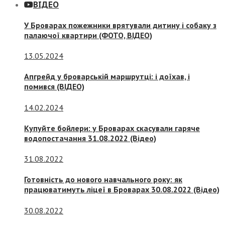
ВІДЕО
У Броварах пожежники врятували дитину і собаку з
палаючої квартири (ФОТО, ВІДЕО)
13.05.2024
Апгрейд у броварській маршрутці: і доїхав, і
помився (ВІДЕО)
14.02.2024
Купуйте бойлери: у Броварах скасували гаряче
водопостачання 31.08.2022 (Відео)
31.08.2022
Готовність до нового навчального року: як
працюватимуть ліцеї в Броварах 30.08.2022 (Відео)
30.08.2022