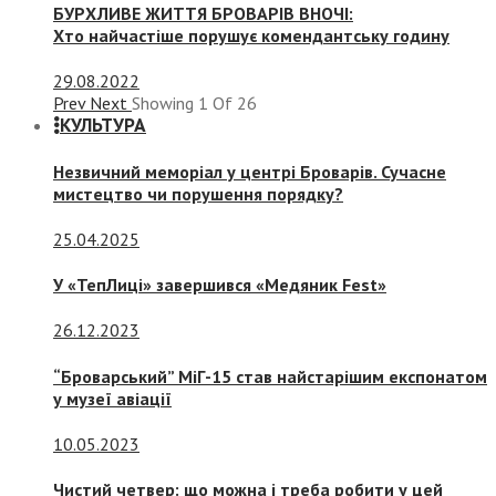
БУРХЛИВЕ ЖИТТЯ БРОВАРІВ ВНОЧІ:
Хто найчастіше порушує комендантську годину
29.08.2022
Prev
Next
Showing
1
Of
26
КУЛЬТУРА
Незвичний меморіал у центрі Броварів. Сучасне
мистецтво чи порушення порядку?
25.04.2025
У «ТепЛиці» завершився «Медяник Fest»
26.12.2023
“Броварський” МіГ-15 став найстарішим експонатом
у музеї авіації
10.05.2023
Чистий четвер: що можна і треба робити у цей