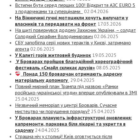
Встигни бути серед перших 100! Відкриття АЗС EURO 5
з подарунками та суперцінами
02.04.2026
На Вінничині гучні мотоцикли хочуть вилучати у
власників та передавати на фронт
17.03.2026
На щиті повернувся додому Захисник України, – солдат
Солодкий Серафим Володимирович
02.06.2025
СБУ запобігла серії нових терактів у Києві, затримано
агента
02.06.2025
У Калиті горів житловий будинок
19.05.2025
У Броварах пройшов благодійний хореографічний
фестиваль «Смайл скликає друзів»
08.05.2025
Понад 150 броварчан отримають адресну
матеріальну допомогу
29.04.2025
Повний мирний план Трампа під назвою «‎Рамки
російсько-української угоди» вперше опублікували в ЗМІ
25.04.2025
Незвичний меморіал у центрі Броварів. Сучасне
мистецтво чи порушення порядку?
25.04.2025
У Броварах планують інфраструктурні оновлення:
капремонти, парковка біля лікарні та укриття в
садочку
24.04.2025
Страшна ніч у столиці! Київ оговтується після