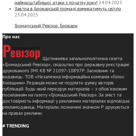
наймасштабнішої атаки з початку року!
24.04.2025
Завтра в Броварській громаді вимикатимуть світло
23.04.2025
Громадський Ревізор. Бровари
Про нас
Щотижнева загальнополітична газета
«Громадський Ревізор», свідоцтво про державну реєстрацію
друкованого ЗМІ КВ № 21097-10897Р. Засновник та
видавець: ТОВ «Незалежна інформаційна компанія «Голос
Київщини» Редакція може не поділяти думку авторів
публікацій. Будь-який передрук матеріалів – з обов’язковим
посиланням на газету «Громадський Ревізор». За зміст та
достовірність інформації у рекламних матеріалах відповідає
рекламодавець. Матеріали, позначені значком Р друкуються
на правах реклами.
# TRENDING