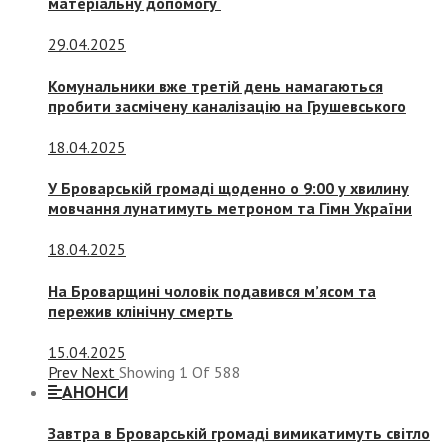
матеріальну допомогу
29.04.2025
Комунальники вже третій день намагаються
пробити засмічену каналізацію на Грушевського
18.04.2025
У Броварській громаді щоденно о 9:00 у хвилину
мовчання лунатимуть метроном та Гімн України
18.04.2025
На Броварщині чоловік подавився м’ясом та
пережив клінічну смерть
15.04.2025
Prev
Next
Showing
1
Of
588
АНОНСИ
Завтра в Броварській громаді вимикатимуть світло