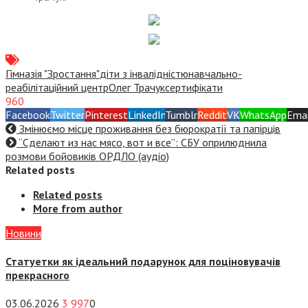
Гімназія "Зростання"
діти з інвалідністю
навчально-
реабілітаційний центр
Олег Трачук
сертифікати
960
Facebook
Twitter
Pinterest
LinkedIn
Tumblr
Reddit
VK
WhatsApp
Emai
Змінюємо місце проживання без бюрократії та папірців
“Сделают из нас мясо, вот и все”: СБУ оприлюднила
розмови бойовиків ОРДЛО (аудіо)
Related posts
Related posts
More from author
Новини
Статуетки як ідеальний подарунок для поціновувачів
прекрасного
03.06.2026
3 997
0