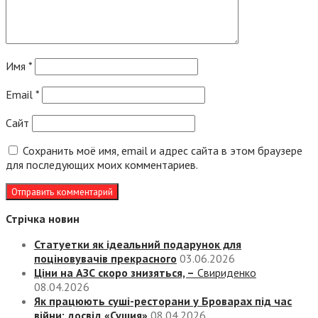
Имя
*
Email
*
Сайт
Сохранить моё имя, email и адрес сайта в этом браузере
для последующих моих комментариев.
Стрічка новин
Статуетки як ідеальний подарунок для
поціновувачів прекрасного
03.06.2026
Ціни на АЗС скоро знизяться, –
Свириденко
08.04.2026
Як працюють суші-ресторани у Броварах під час
війни: досвід «Сушия»
08.04.2026