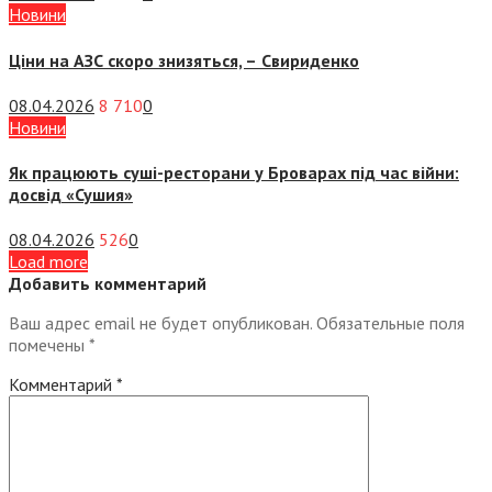
Новини
Ціни на АЗС скоро знизяться, –
Свириденко
08.04.2026
8 710
0
Новини
Як працюють суші-ресторани у Броварах під час війни:
досвід «Сушия»
08.04.2026
526
0
Load more
Добавить комментарий
Ваш адрес email не будет опубликован.
Обязательные поля
помечены
*
Комментарий
*