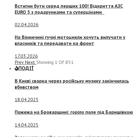
Встигни бути серед перших 100! Відкриття АЗС
EURO 5 з подарунками та суперцінами
02.04.2026
На Вінничині гучні мотоцикли хочуть вилучати у
власників та передавати на фронт
17.03.2026
Prev
Next
Showing
1
Of
851
ПОДІЇ
В Києві сварка через російську музику закінчилась
вбивством
18.04.2025
Пожежа на Броварщині: горіло поле під Баришівкою
14.04.2025