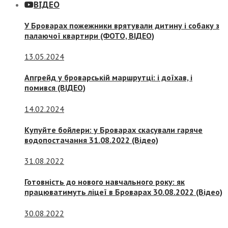
ВІДЕО
У Броварах пожежники врятували дитину і собаку з
палаючої квартири (ФОТО, ВІДЕО)
13.05.2024
Апгрейд у броварській маршрутці: і доїхав, і
помився (ВІДЕО)
14.02.2024
Купуйте бойлери: у Броварах скасували гаряче
водопостачання 31.08.2022 (Відео)
31.08.2022
Готовність до нового навчального року: як
працюватимуть ліцеї в Броварах 30.08.2022 (Відео)
30.08.2022