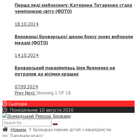
Перша леді кікбоксингу: Катерина Титаренко стала
чемпіонкою світу (ФОТО)
18.10.2024
Вихованці Броварської школи боксу знову вибороли
медалі (ФОТО)
14.10.2024
Броварський паралімпієць Ілля Яременко не
потрапив до вісімки кращих
07.09.2024
Prev
Next
Showing
1
Of
18
Сьогодні
Понедельник 10 августа 2026
Новини
У Броварах мамам дітей з інвалідністю
по”Дарували красу”