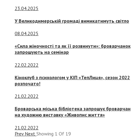
23.04.2025
У Великодимерській громаді вимикатимуть світло
08.04.2025
«Сила жіночності та як її розвинути»: броварчанок
запрошують на семінар
22.02.2022
Кіноклуб з психологом у КІП «ТепЛиця», сезон 2022
розпочато!
21.02.2022
Броварська міська бібліотека запрошує броварчан
на художню виставку «Живопис життя»
21.02.2022
Prev
Next
Showing
1
Of
19