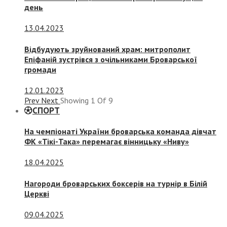
день
13.04.2023
Відбудують зруйнований храм: митрополит
Епіфаній зустрівся з очільниками Броварської
громади
12.01.2023
Prev
Next
Showing
1
Of
9
СПОРТ
На чемпіонаті України броварська команда дівчат
ФК «Тікі-Така» перемагає вінницьку «Ниву»
18.04.2025
Нагороди броварських боксерів на турнір в Білій
Церкві
09.04.2025