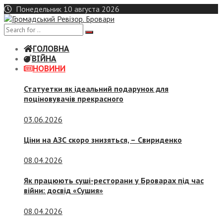
Skip
Понедельник 10 августа 2026
to
content
ГОЛОВНА
ВІЙНА
НОВИНИ
Статуетки як ідеальний подарунок для
поціновувачів прекрасного
03.06.2026
Ціни на АЗС скоро знизяться, –
Свириденко
08.04.2026
Як працюють суші-ресторани у Броварах під час
війни: досвід «Сушия»
08.04.2026