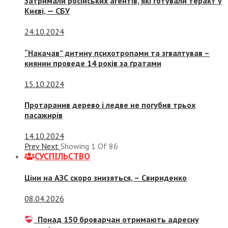
Затримали російських агентів, які готували теракт у
Києві, — СБУ
24.10.2024
“Накачав” дитину психотропами та згвалтував –
киянин проведе 14 років за ґратами
15.10.2024
Протаранив дерево і ледве не погубив трьох
пасажирів
14.10.2024
Prev
Next
Showing
1
Of
86
СУСПIЛЬСТВО
Ціни на АЗС скоро знизяться, –
Свириденко
08.04.2026
Понад 150 броварчан отримають адресну