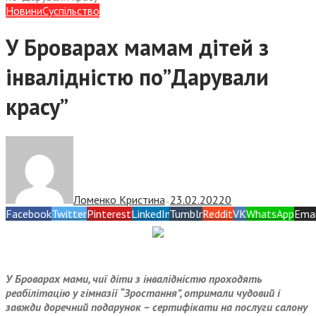
Новини
Суспiльство
У Броварах мамам дітей з
інвалідністю по”Дарували
красу”
Ломенко Кристина
23.02.2022
0
—
Facebook
Twitter
Pinterest
LinkedIn
Tumblr
Reddit
VK
WhatsApp
Emai
У Броварах мами, чиї діти з інвалідністю проходять
реабілітацію у гімназії “Зростання”, отримали чудовий і
завжди доречний подарунок – сертифікати на послуги салону