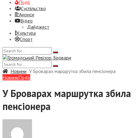
Події
Суспiльство
Анонси
Відео
Дайджест
Культура
Спорт
Новини
У Броварах маршрутка збила пенсіонера
Новини
Події
У Броварах маршрутка збила
пенсіонера