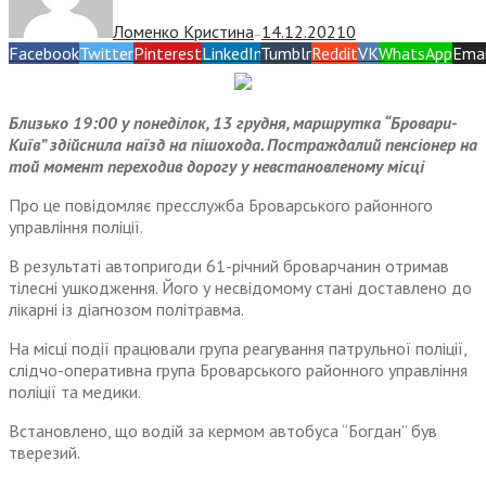
Ломенко Кристина
14.12.2021
0
—
Facebook
Twitter
Pinterest
LinkedIn
Tumblr
Reddit
VK
WhatsApp
Emai
Близько 19:00 у понеділок, 13 грудня, маршрутка “Бровари-
Київ” здійснила наїзд на пішохода. Постраждалий пенсіонер на
той момент переходив дорогу у невстановленому місці
Про це повідомляє пресслужба Броварського районного
управління поліції.
В результаті автопригоди 61-річний броварчанин отримав
тілесні ушкодження. Його у несвідомому стані доставлено до
лікарні із діагнозом політравма.
На місці події працювали група реагування патрульної поліції,
слідчо-оперативна група Броварського районного управління
поліції та медики.
Встановлено, що водій за кермом автобуса “Богдан” був
тверезий.