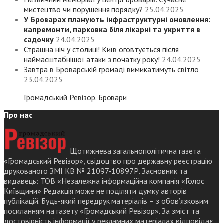
мистецтво чи порушення порядку?
25.04.2025
У Броварах планують інфраструктурні оновлення:
капремонти, парковка біля лікарні та укриття в
садочку
24.04.2025
Страшна ніч у столиці! Київ оговтується після
наймасштабнішої атаки з початку року!
24.04.2025
Завтра в Броварській громаді вимикатимуть світло
23.04.2025
Громадський Ревізор. Бровари
Про нас
Щотижнева загальнополітична газета
«Громадський Ревізор», свідоцтво про державну реєстрацію
друкованого ЗМІ КВ № 21097-10897Р. Засновник та
видавець: ТОВ «Незалежна інформаційна компанія «Голос
Київщини» Редакція може не поділяти думку авторів
публікацій. Будь-який передрук матеріалів – з обов’язковим
посиланням на газету «Громадський Ревізор». За зміст та
достовірність інформації у рекламних матеріалах відповідає