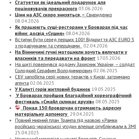
Статуетки як ідеальний подарунок для
поціновувачів прекрасного
03.06.2026
Ціни на АЗС скоро знизяться, –
Свириденко
08.04.2026
Як працюють суші-ресторани у Броварах під час
війни: досвід «Сушия»
08.04.2026
Встигни бути серед перших 100! Відкриття АЗС EURO 5
з подарунками та суперцінами
02.04.2026
На Вінничині гучні мотоцикли хочуть вилучати у
власників та передавати на фронт
17.03.2026
На щиті повернувся додому Захисник України, – солдат
Солодкий Серафим Володимирович
02.06.2025
СБУ запобігла серії нових терактів у Києві, затримано
агента
02.06.2025
У Калиті горів житловий будинок
19.05.2025
У Броварах пройшов благодійний хореографічний
фестиваль «Смайл скликає друзів»
08.05.2025
Понад 150 броварчан отримають адресну
матеріальну допомогу
29.04.2025
Повний мирний план Трампа під назвою «‎Рамки
російсько-української угоди» вперше опублікували в ЗМІ
25.04.2025
Незвичний меморіал у центрі Броварів. Сучасне