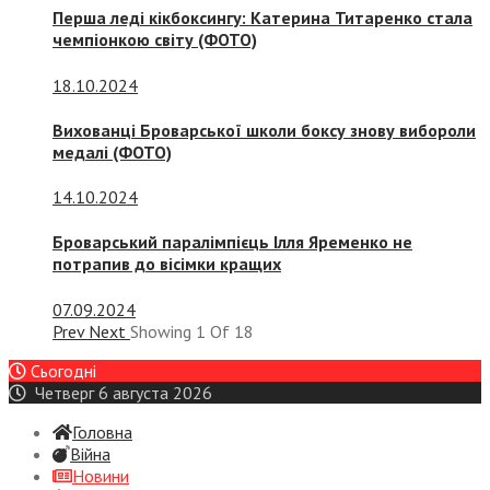
Перша леді кікбоксингу: Катерина Титаренко стала
чемпіонкою світу (ФОТО)
18.10.2024
Вихованці Броварської школи боксу знову вибороли
медалі (ФОТО)
14.10.2024
Броварський паралімпієць Ілля Яременко не
потрапив до вісімки кращих
07.09.2024
Prev
Next
Showing
1
Of
18
Сьогодні
Четверг 6 августа 2026
Головна
Війна
Новини