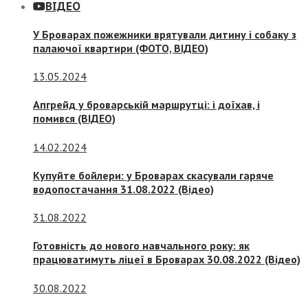
ВІДЕО
У Броварах пожежники врятували дитину і собаку з
палаючої квартири (ФОТО, ВІДЕО)
13.05.2024
Апгрейд у броварській маршрутці: і доїхав, і
помився (ВІДЕО)
14.02.2024
Купуйте бойлери: у Броварах скасували гаряче
водопостачання 31.08.2022 (Відео)
31.08.2022
Готовність до нового навчального року: як
працюватимуть ліцеї в Броварах 30.08.2022 (Відео)
30.08.2022