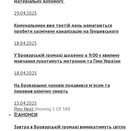
матеріальну допомогу
29.04.2025
Комунальники вже третій день намагаються
пробити засмічену каналізацію на Грушевського
18.04.2025
У Броварській громаді щоденно о 9:00 у хвилину
мовчання лунатимуть метроном та Гімн України
18.04.2025
На Броварщині чоловік подавився м’ясом та
пережив клінічну смерть
15.04.2025
Prev
Next
Showing
1
Of
588
АНОНСИ
Завтра в Броварській громаді вимикатимуть світло