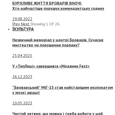
БУРХЛИВЕ ЖИТТЯ БРОВАРІВ ВНОЧІ:
Хто найчастіше порушує комендантську годину
29.08.2022
Prev
Next
Showing
1
Of
26
КУЛЬТУРА
Незвичний меморіал у центрі Броварів. Сучасне
мистецтво чи порушення порядку?
25.04.2025
У «ТепЛиці» завершився «Медяник Fest»
26.12.2023
“Броварський” МіГ-15 став найстарішим експонатом
у музеї авіації
10.05.2023
Чистий четвер: що можна і треба робити у цей