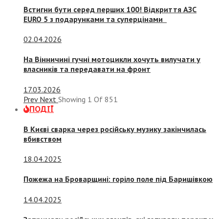
Встигни бути серед перших 100! Відкриття АЗС
EURO 5 з подарунками та суперцінами
02.04.2026
На Вінничині гучні мотоцикли хочуть вилучати у
власників та передавати на фронт
17.03.2026
Prev
Next
Showing
1
Of
851
ПОДІЇ
В Києві сварка через російську музику закінчилась
вбивством
18.04.2025
Пожежа на Броварщині: горіло поле під Баришівкою
14.04.2025