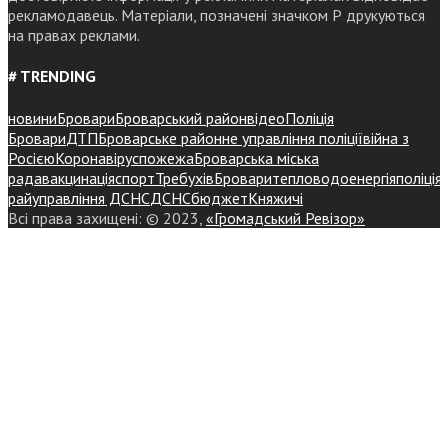
рекламодавець. Матеріали, позначені значком Р друкуються
на правах реклами.
# TRENDING
новини
Бровари
Броварський район
відео
Поліція
Бровари
ДТП
Броварське районне управління поліції
війна з
Росією
Коронавірус
пожежа
Броварська міська
рада
вакцинація
спорт
Требухів
Броваритепловодоенергія
поліція
райуправління ДСНС
ДСНС
бюджет
Княжичі
Всі права захищені: © 2023,
«Громадський Ревізор»