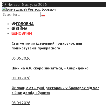
Skip
Четверг 6 августа 2026
to
content
ГОЛОВНА
ВІЙНА
НОВИНИ
Статуетки як ідеальний подарунок для
поціновувачів прекрасного
03.06.2026
Ціни на АЗС скоро знизяться, –
Свириденко
08.04.2026
Як працюють суші-ресторани у Броварах під час
війни: досвід «Сушия»
08.04.2026