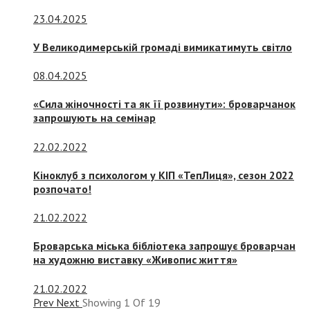
23.04.2025
У Великодимерській громаді вимикатимуть світло
08.04.2025
«Сила жіночності та як її розвинути»: броварчанок
запрошують на семінар
22.02.2022
Кіноклуб з психологом у КІП «ТепЛиця», сезон 2022
розпочато!
21.02.2022
Броварська міська бібліотека запрошує броварчан
на художню виставку «Живопис життя»
21.02.2022
Prev
Next
Showing
1
Of
19