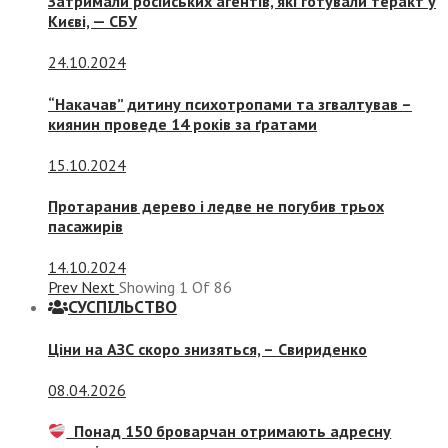
Затримали російських агентів, які готували теракт у
Києві, — СБУ
24.10.2024
“Накачав” дитину психотропами та згвалтував –
киянин проведе 14 років за ґратами
15.10.2024
Протаранив дерево і ледве не погубив трьох
пасажирів
14.10.2024
Prev
Next
Showing
1
Of
86
СУСПIЛЬСТВО
Ціни на АЗС скоро знизяться, –
Свириденко
08.04.2026
Понад 150 броварчан отримають адресну