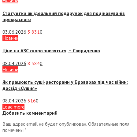
Новини
Статуетки як ідеальний подарунок для поціновувачів
прекрасного
03.06.2026
3 831
0
Новини
Ціни на АЗС скоро знизяться, –
Свириденко
08.04.2026
8 584
0
Новини
Як працюють суші-ресторани у Броварах під час війни:
досвід «Сушия»
08.04.2026
516
0
Load more
Добавить комментарий
Ваш адрес email не будет опубликован.
Обязательные поля
помечены
*