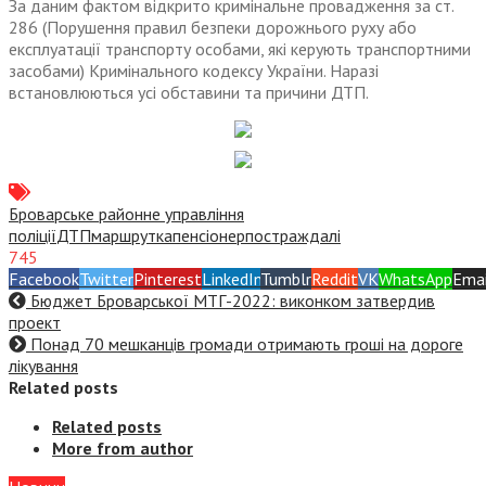
За даним фактом відкрито кримінальне провадження за ст.
286 (Порушення правил безпеки дорожнього руху або
експлуатації транспорту особами, які керують транспортними
засобами) Кримінального кодексу України. Наразі
встановлюються усі обставини та причини ДТП.
Броварське районне управління
поліції
ДТП
маршрутка
пенсіонер
постраждалі
745
Facebook
Twitter
Pinterest
LinkedIn
Tumblr
Reddit
VK
WhatsApp
Emai
Бюджет Броварської МТГ-2022: виконком затвердив
проект
Понад 70 мешканців громади отримають гроші на дороге
лікування
Related posts
Related posts
More from author