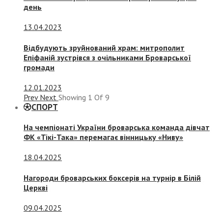
день
13.04.2023
Відбудують зруйнований храм: митрополит
Епіфаній зустрівся з очільниками Броварської
громади
12.01.2023
Prev
Next
Showing
1
Of
9
СПОРТ
На чемпіонаті України броварська команда дівчат
ФК «Тікі-Така» перемагає вінницьку «Ниву»
18.04.2025
Нагороди броварських боксерів на турнір в Білій
Церкві
09.04.2025