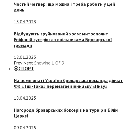
Чистий четвер: що можна і треба робити у цей
день
13.04.2023
Відбудують зруйнований храм: митрополит
Епіфаній зустрівся з очільниками Броварської
громади
12.01.2023
Prev
Next
Showing
1
Of
9
СПОРТ
На чемпіонаті України броварська команда дівчат
ФК «Тікі-Така» перемагає вінницьку «Ниву»
18.04.2025
Нагороди броварських боксерів на турнір в Білій
Церкві
09.04.2025