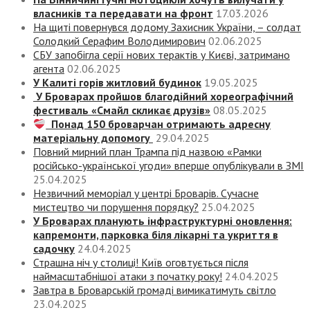
власників та передавати на фронт
17.03.2026
На щиті повернувся додому Захисник України, – солдат
Солодкий Серафим Володимирович
02.06.2025
СБУ запобігла серії нових терактів у Києві, затримано
агента
02.06.2025
У Калиті горів житловий будинок
19.05.2025
У Броварах пройшов благодійний хореографічний
фестиваль «Смайл скликає друзів»
08.05.2025
Понад 150 броварчан отримають адресну
матеріальну допомогу
29.04.2025
Повний мирний план Трампа під назвою «‎Рамки
російсько-української угоди» вперше опублікували в ЗМІ
25.04.2025
Незвичний меморіал у центрі Броварів. Сучасне
мистецтво чи порушення порядку?
25.04.2025
У Броварах планують інфраструктурні оновлення:
капремонти, парковка біля лікарні та укриття в
садочку
24.04.2025
Страшна ніч у столиці! Київ оговтується після
наймасштабнішої атаки з початку року!
24.04.2025
Завтра в Броварській громаді вимикатимуть світло
23.04.2025