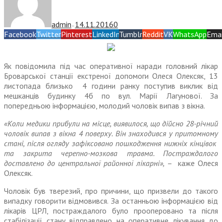
admin
14.11.2016
0
—
Facebook
Twitter
Pinterest
LinkedIn
Tumblr
Reddit
VK
WhatsApp
Emai
Як повідомила під час оперативної наради головний лікар
Броварської станції екстреної допомоги Олеся Олексяк, 13
листопада близько 4 години ранку поступив виклик від
мешканців будинку 4б по вул. Марії Лагунової. За
попередньою інформацією, молодий чоловік випав з вікна.
«Коли медики прибули на місце, виявилося, що дійсно 28-річний
чоловік випав з вікна 4 поверху. Він знаходився у притомному
стані, після огляду зафіксовано пошкодження нижніх кінцівок
та закрита черепно-мозкова травма. Постраждалого
доставлено до центральної районної лікарні»,
– каже Олеся
Олексяк.
Чоловік був тверезий, про причини, що призвели до такого
випадку говорити відмовився. За останньою інформацією від
лікарів ЦРЛ, постраждалого було прооперовано та після
стабілізації стану відправлено на оперативне лікування до