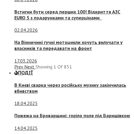
Встигни бути серед перших 100! Відкриття АЗС
EURO 5 з подарунками та суперцінами
02.04.2026
На Вінничині гучні мотоцикли хочуть вилучати у
власників та передавати на фронт
17.03.2026
Prev
Next
Showing
1
Of
851
ПОДІЇ
В Києві сварка через російську музику закінчилась
вбивством
18.04.2025
Пожежа на Броварщині: горіло поле під Баришівкою
14.04.2025