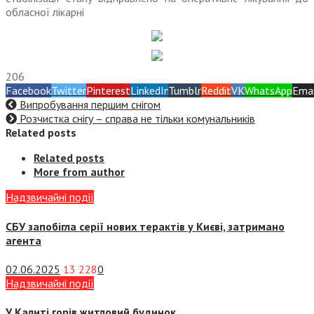
обласної лікарні
206
Facebook
Twitter
Pinterest
LinkedIn
Tumblr
Reddit
VK
WhatsApp
Emai
Випробування першим снігом
Розчистка снігу – справа не тільки комунальників
Related posts
Related posts
More from author
Надзвичайні події
СБУ запобігла серії нових терактів у Києві, затримано
агента
02.06.2025
13 228
0
Надзвичайні події
У Калиті горів житловий будинок