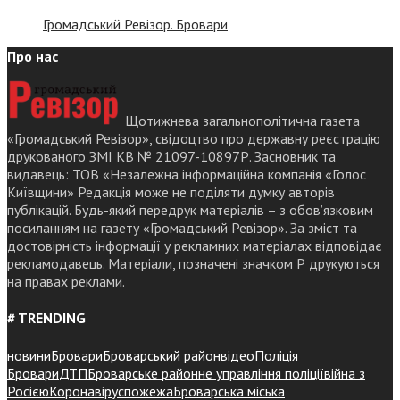
Громадський Ревізор. Бровари
Про нас
Щотижнева загальнополітична газета
«Громадський Ревізор», свідоцтво про державну реєстрацію
друкованого ЗМІ КВ № 21097-10897Р. Засновник та
видавець: ТОВ «Незалежна інформаційна компанія «Голос
Київщини» Редакція може не поділяти думку авторів
публікацій. Будь-який передрук матеріалів – з обов’язковим
посиланням на газету «Громадський Ревізор». За зміст та
достовірність інформації у рекламних матеріалах відповідає
рекламодавець. Матеріали, позначені значком Р друкуються
на правах реклами.
# TRENDING
новини
Бровари
Броварський район
відео
Поліція
Бровари
ДТП
Броварське районне управління поліції
війна з
Росією
Коронавірус
пожежа
Броварська міська