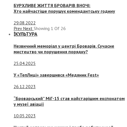
БУРХЛИВЕ ЖИТТЯ БРОВАРІВ ВНОЧІ:
Хто найчастіше порушує комендантську годину
29.08.2022
Prev
Next
Showing
1
Of
26
КУЛЬТУРА
Незвичний меморіал у центрі Броварів. Сучасне
мистецтво чи порушення порядку?
25.04.2025
У «ТепЛиці» завершився «Медяник Fest»
26.12.2023
“Броварський” МіГ-15 став найстарішим експонатом
у музеї авіації
10.05.2023