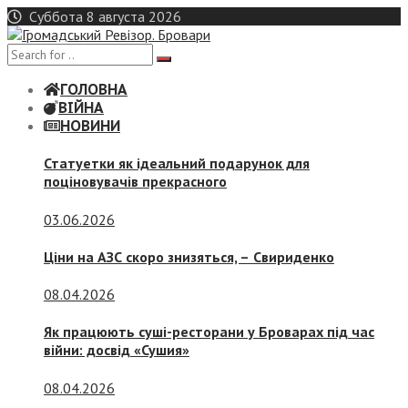
Skip
Суббота 8 августа 2026
to
content
ГОЛОВНА
ВІЙНА
НОВИНИ
Статуетки як ідеальний подарунок для
поціновувачів прекрасного
03.06.2026
Ціни на АЗС скоро знизяться, –
Свириденко
08.04.2026
Як працюють суші-ресторани у Броварах під час
війни: досвід «Сушия»
08.04.2026