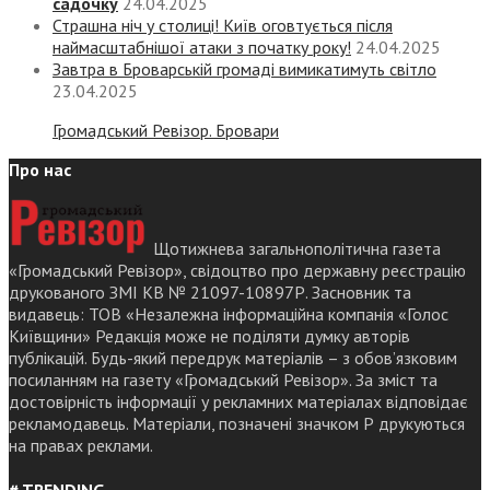
садочку
24.04.2025
Страшна ніч у столиці! Київ оговтується після
наймасштабнішої атаки з початку року!
24.04.2025
Завтра в Броварській громаді вимикатимуть світло
23.04.2025
Громадський Ревізор. Бровари
Про нас
Щотижнева загальнополітична газета
«Громадський Ревізор», свідоцтво про державну реєстрацію
друкованого ЗМІ КВ № 21097-10897Р. Засновник та
видавець: ТОВ «Незалежна інформаційна компанія «Голос
Київщини» Редакція може не поділяти думку авторів
публікацій. Будь-який передрук матеріалів – з обов’язковим
посиланням на газету «Громадський Ревізор». За зміст та
достовірність інформації у рекламних матеріалах відповідає
рекламодавець. Матеріали, позначені значком Р друкуються
на правах реклами.