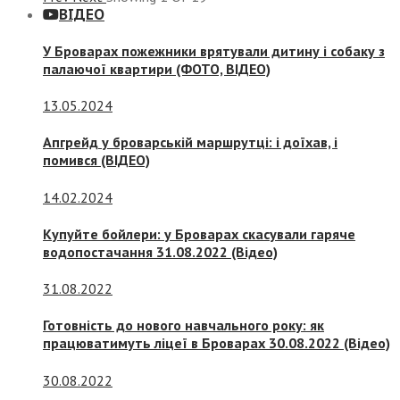
ВІДЕО
У Броварах пожежники врятували дитину і собаку з
палаючої квартири (ФОТО, ВІДЕО)
13.05.2024
Апгрейд у броварській маршрутці: і доїхав, і
помився (ВІДЕО)
14.02.2024
Купуйте бойлери: у Броварах скасували гаряче
водопостачання 31.08.2022 (Відео)
31.08.2022
Готовність до нового навчального року: як
працюватимуть ліцеї в Броварах 30.08.2022 (Відео)
30.08.2022