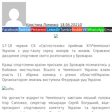
Кристина Ломенко
18.06.2021
0
—
Facebook
Twitter
Pinterest
LinkedIn
Tumblr
Reddit
VK
WhatsApp
Emai
17-18 червня СК «Світлотехнік» приймав XIVЧемпіонат
України з ушу-таолу серед юніорів та юнаків. Справжнє
дводенне спортивне свято розпочалося у Броварах.
Кращі спортсмени країни приїхали до Броварів позмагатись у
бойових мистецтвах. Всього в Чемпіонаті України взяли
участь 11 збірних команд з різних областейУкраїни.
Організатором змагань виступила Федерація ушу України.
На урочисте відкриття Чемпіонату завітали міський голова
Ігор Сапожко, секретар міськради Сергій Богуцький, віце-
президент спортивного комітету України та президент