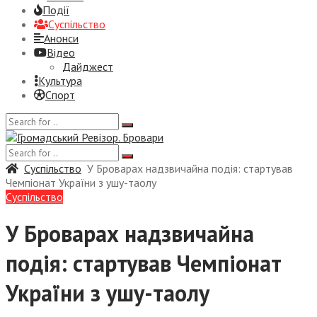
Події
Суспiльство
Анонси
Відео
Дайджест
Культура
Спорт
Суспiльство
У Броварах надзвичайна подія: стартував
Чемпіонат України з ушу-таолу
Суспiльство
У Броварах надзвичайна
подія: стартував Чемпіонат
України з ушу-таолу