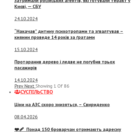
Затримали російських агентів, які готували теракт у
Києві, — СБУ
24.10.2024
“Накачав” дитину психотропами та згвалтував –
киянин проведе 14 років за ґратами
15.10.2024
Протаранив дерево і ледве не погубив трьох
пасажирів
14.10.2024
Prev
Next
Showing
1
Of
86
СУСПIЛЬСТВО
Ціни на АЗС скоро знизяться, –
Свириденко
08.04.2026
❤️‍🩹 Понад 150 броварчан отримають адресну