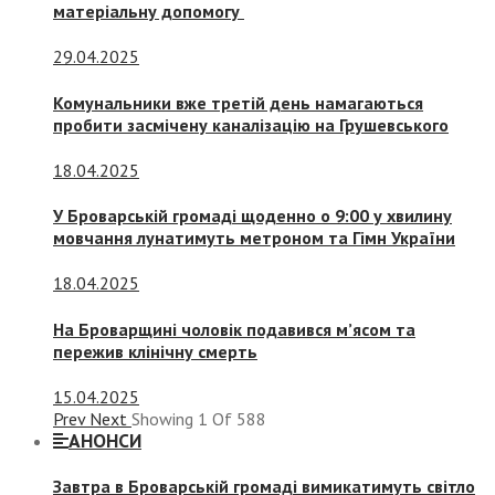
матеріальну допомогу
29.04.2025
Комунальники вже третій день намагаються
пробити засмічену каналізацію на Грушевського
18.04.2025
У Броварській громаді щоденно о 9:00 у хвилину
мовчання лунатимуть метроном та Гімн України
18.04.2025
На Броварщині чоловік подавився м’ясом та
пережив клінічну смерть
15.04.2025
Prev
Next
Showing
1
Of
588
АНОНСИ
Завтра в Броварській громаді вимикатимуть світло