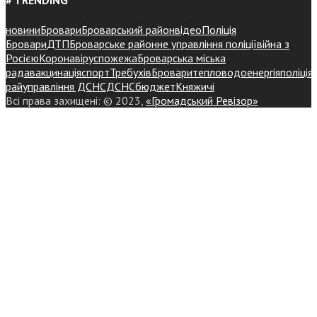
# TRENDING
новини
Бровари
Броварський район
відео
Поліція
Бровари
ДТП
Броварське районне управління поліції
війна з
Росією
Коронавірус
пожежа
Броварська міська
рада
вакцинація
спорт
Требухів
Броваритепловодоенергія
поліція
райуправління ДСНС
ДСНС
бюджет
Княжичі
Всі права захищені: © 2023,
«Громадський Ревізор»