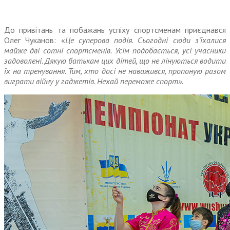
До привітань та побажань успіху спортсменам приєднався
Олег Чуканов: «
Це суперова подія. Сьогодні сюди з’їхалися
майже дві сотні спортсменів. Усім подобається, усі учасники
задоволені. Дякую батькам цих дітей, що не лінуються водити
їх на тренування. Тим, хто досі не наважився, пропоную разом
виграти війну у гаджетів. Нехай переможе спорт».