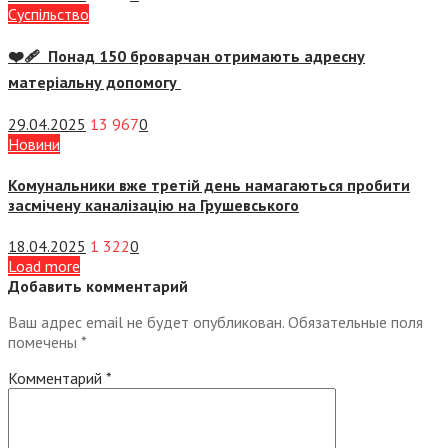
Суспiльство
❤️‍🩹 Понад 150 броварчан отримають адресну
матеріальну допомогу
29.04.2025
13 967
0
Новини
Комунальники вже третій день намагаються пробити
засмічену каналізацію на Грушевського
18.04.2025
1 322
0
Load more
Добавить комментарий
Ваш адрес email не будет опубликован.
Обязательные поля
помечены
*
Комментарий
*