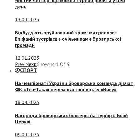
Чистий четвер: що можна і треба робити у цей
день
13.04.2023
Відбудують зруйнований храм: митрополит
Епіфаній зустрівся з очільниками Броварської
громади
12.01.2023
Prev
Next
Showing
1
Of
9
СПОРТ
На чемпіонаті України броварська команда дівчат
ФК «Тікі-Така» перемагає вінницьку «Ниву»
18.04.2025
Нагороди броварських боксерів на турнір в Білій
Церкві
09.04.2025