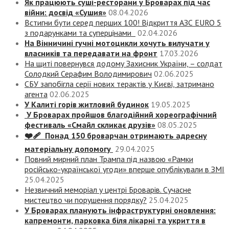
Як працюють суші-ресторани у Броварах під час
війни: досвід «Сушия»
08.04.2026
Встигни бути серед перших 100! Відкриття АЗС EURO 5
з подарунками та суперцінами
02.04.2026
На Вінничині гучні мотоцикли хочуть вилучати у
власників та передавати на фронт
17.03.2026
На щиті повернувся додому Захисник України, – солдат
Солодкий Серафим Володимирович
02.06.2025
СБУ запобігла серії нових терактів у Києві, затримано
агента
02.06.2025
У Калиті горів житловий будинок
19.05.2025
У Броварах пройшов благодійний хореографічний
фестиваль «Смайл скликає друзів»
08.05.2025
❤️‍🩹 Понад 150 броварчан отримають адресну
матеріальну допомогу
29.04.2025
Повний мирний план Трампа під назвою «‎Рамки
російсько-української угоди» вперше опублікували в ЗМІ
25.04.2025
Незвичний меморіал у центрі Броварів. Сучасне
мистецтво чи порушення порядку?
25.04.2025
У Броварах планують інфраструктурні оновлення:
капремонти, парковка біля лікарні та укриття в