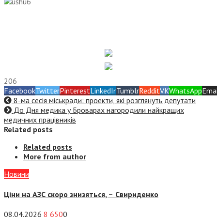
206
Facebook
Twitter
Pinterest
LinkedIn
Tumblr
Reddit
VK
WhatsApp
Emai
8-ма сесія міськради: проекти, які розглянуть депутати
До Дня медика у Броварах нагородили найкращих
медичних працівників
Related posts
Related posts
More from author
Новини
Ціни на АЗС скоро знизяться, –
Свириденко
08.04.2026
8 650
0