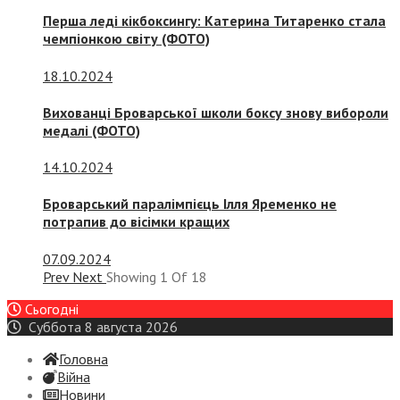
Перша леді кікбоксингу: Катерина Титаренко стала
чемпіонкою світу (ФОТО)
18.10.2024
Вихованці Броварської школи боксу знову вибороли
медалі (ФОТО)
14.10.2024
Броварський паралімпієць Ілля Яременко не
потрапив до вісімки кращих
07.09.2024
Prev
Next
Showing
1
Of
18
Сьогодні
Суббота 8 августа 2026
Головна
Війна
Новини