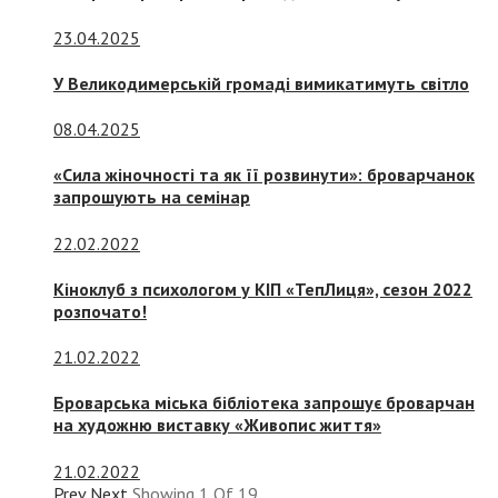
23.04.2025
У Великодимерській громаді вимикатимуть світло
08.04.2025
«Сила жіночності та як її розвинути»: броварчанок
запрошують на семінар
22.02.2022
Кіноклуб з психологом у КІП «ТепЛиця», сезон 2022
розпочато!
21.02.2022
Броварська міська бібліотека запрошує броварчан
на художню виставку «Живопис життя»
21.02.2022
Prev
Next
Showing
1
Of
19