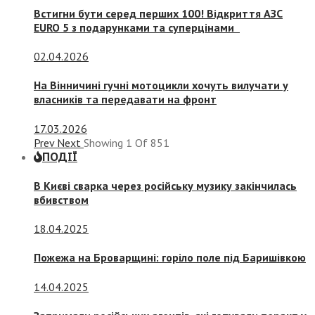
Встигни бути серед перших 100! Відкриття АЗС
EURO 5 з подарунками та суперцінами
02.04.2026
На Вінничині гучні мотоцикли хочуть вилучати у
власників та передавати на фронт
17.03.2026
Prev
Next
Showing
1
Of
851
ПОДІЇ
В Києві сварка через російську музику закінчилась
вбивством
18.04.2025
Пожежа на Броварщині: горіло поле під Баришівкою
14.04.2025