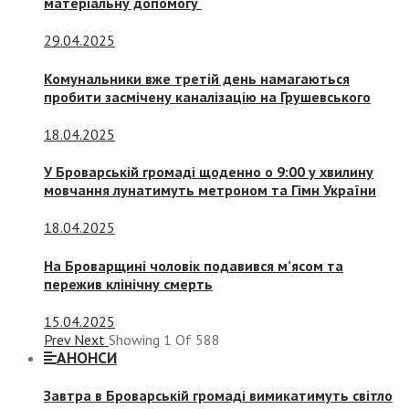
матеріальну допомогу
29.04.2025
Комунальники вже третій день намагаються
пробити засмічену каналізацію на Грушевського
18.04.2025
У Броварській громаді щоденно о 9:00 у хвилину
мовчання лунатимуть метроном та Гімн України
18.04.2025
На Броварщині чоловік подавився м’ясом та
пережив клінічну смерть
15.04.2025
Prev
Next
Showing
1
Of
588
АНОНСИ
Завтра в Броварській громаді вимикатимуть світло