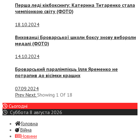
Перша леді кікбоксингу: Катерина Титаренко стала
чемпіонкою світу (ФОТО)
18.10.2024
Вихованці Броварської школи боксу знову вибороли
медалі (ФОТО)
14.10.2024
Броварський паралімпієць Ілля Яременко не
потрапив до вісімки кращих
07.09.2024
Prev
Next
Showing
1
Of
18
Сьогодні
Суббота 8 августа 2026
Головна
Війна
Новини