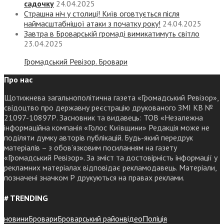
садочку
24.04.2025
Страшна ніч у столиці! Київ оговтується після
наймасштабнішої атаки з початку року!
24.04.2025
Завтра в Броварській громаді вимикатимуть світло
23.04.2025
Громадський Ревізор. Бровари
Про нас
Щотижнева загальнополітична газета «Громадський Ревізор»,
свідоцтво про державну реєстрацію друкованого ЗМІ КВ №
21097-10897Р. Засновник та видавець: ТОВ «Незалежна
інформаційна компанія «Голос Київщини» Редакція може не
поділяти думку авторів публікацій. Будь-який передрук
матеріалів – з обов’язковим посиланням на газету
«Громадський Ревізор». За зміст та достовірність інформації у
рекламних матеріалах відповідає рекламодавець. Матеріали,
позначені значком Р друкуються на правах реклами.
# TRENDING
новини
Бровари
Броварський район
відео
Поліція