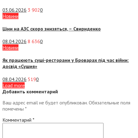
03.06.2026
3 902
0
Новини
Ціни на АЗС скоро знизяться, –
Свириденко
08.04.2026
8 636
0
Новини
Як працюють суші-ресторани у Броварах під час війни:
досвід «Сушия»
08.04.2026
519
0
Load more
Добавить комментарий
Ваш адрес email не будет опубликован.
Обязательные поля
помечены
*
Комментарий
*