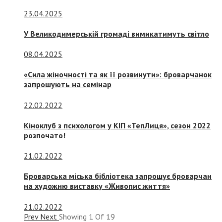
23.04.2025
У Великодимерській громаді вимикатимуть світло
08.04.2025
«Сила жіночності та як її розвинути»: броварчанок
запрошують на семінар
22.02.2022
Кіноклуб з психологом у КІП «ТепЛиця», сезон 2022
розпочато!
21.02.2022
Броварська міська бібліотека запрошує броварчан
на художню виставку «Живопис життя»
21.02.2022
Prev
Next
Showing
1
Of
19