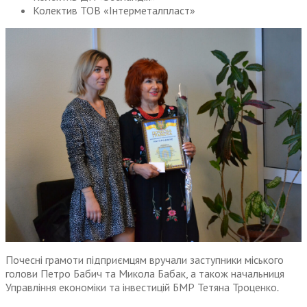
Колектив ТОВ «Інтерметалпласт»
Почесні грамоти підприємцям вручали заступники міського
голови Петро Бабич та Микола Бабак, а також начальниця
Управління економіки та інвестицій БМР Тетяна Троценко
.