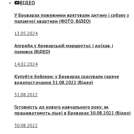
ВІДЕО
У Броварах пожежники врятували дитину і собаку з
палаючої квартири (ФОТО, ВІДЕО)
13.05.2024
Апгрейд у броварській маршрутці: і доїхав, і
помився (ВІДЕО)
14.02.2024
Купуйте бойлери: у Броварах скасували гаряче
водопостачання 31.08.2022 (Відео)
31.08.2022
Готовність до нового навчального року: як
працюватимуть ліцеї в Броварах 30.08.2022 (Відео)
30.08.2022