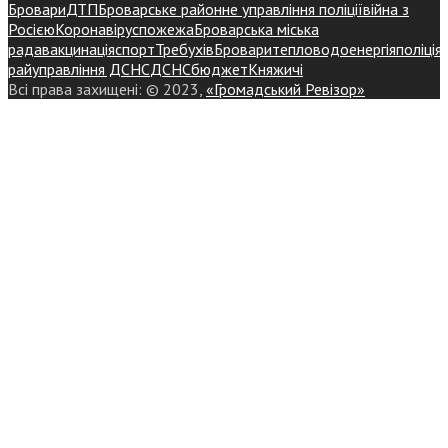
Бровари
ДТП
Броварське районне управління поліції
війна з
Росією
Коронавірус
пожежа
Броварська міська
рада
вакцинація
спорт
Требухів
Броваритепловодоенергія
поліція
райуправління ДСНС
ДСНС
бюджет
Княжичі
Всі права захищені: © 2023,
«Громадський Ревізор»