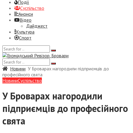
Події
Суспiльство
Анонси
Відео
Дайджест
Культура
Спорт
Новини
У Броварах нагородили підприємців до
професійного свята
Новини
Суспiльство
У Броварах нагородили
підприємців до професійного
свята