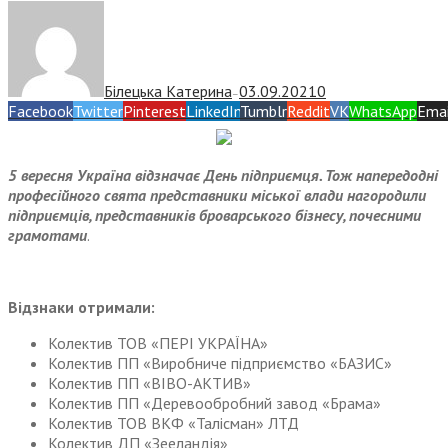
Білецька Катерина
03.09.2021
0
—
Facebook
Twitter
Pinterest
LinkedIn
Tumblr
Reddit
VK
WhatsApp
Emai
5 вересня Україна відзначає День підприємця. Тож напередодні
професійного свята представники міської влади нагородили
підприємців, представників броварського бізнесу, почесними
грамотами
.
Відзнаки отримали:
Колектив ТОВ «ПЕРІ УКРАЇНА»
Колектив ПП «Виробниче підприємство «БАЗИС»
Колектив ПП «ВІВО-АКТИВ»
Колектив ПП «Деревообробний завод «Брама»
Колектив ТОВ ВКФ «Талісман» ЛТД
Колектив ДП «Зееландія»