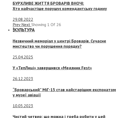
БУРХЛИВЕ ЖИТТЯ БРОВАРІВ ВНОЧІ:
Хто найчастіше порушує комендантську годину
29.08.2022
Prev
Next
Showing
1
Of
26
КУЛЬТУРА
Незвичний меморіал у центрі Броварів. Сучасне
мистецтво чи порушення порядку?
25.04.2025
У «ТепЛиці» завершився «Медяник Fest»
26.12.2023
“Броварський” МіГ-15 став найстарішим експонатом
у музеї авіації
10.05.2023
Чистий четвер: що можна і треба робити у цей