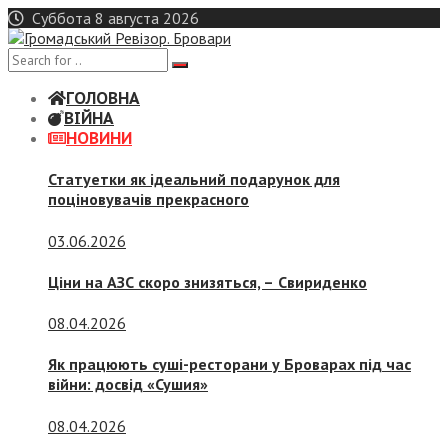
Skip
Суббота 8 августа 2026
to
content
ГОЛОВНА
ВІЙНА
НОВИНИ
Статуетки як ідеальний подарунок для
поціновувачів прекрасного
03.06.2026
Ціни на АЗС скоро знизяться, –
Свириденко
08.04.2026
Як працюють суші-ресторани у Броварах під час
війни: досвід «Сушия»
08.04.2026