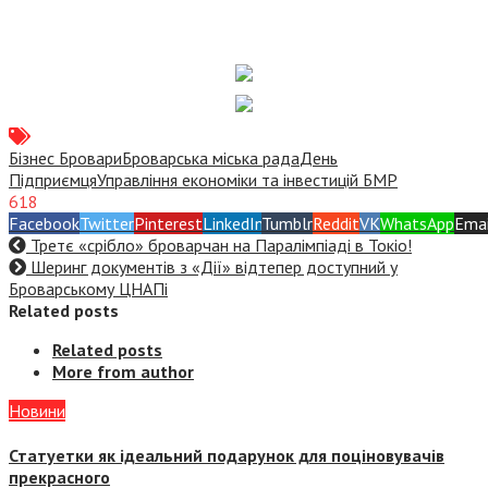
Бізнес Бровари
Броварська міська рада
День
Підприємця
Управління економіки та інвестицій БМР
618
Facebook
Twitter
Pinterest
LinkedIn
Tumblr
Reddit
VK
WhatsApp
Emai
Третє «срібло» броварчан на Паралімпіаді в Токіо!
Шеринг документів з «Дії» відтепер доступний у
Броварському ЦНАПі
Related posts
Related posts
More from author
Новини
Статуетки як ідеальний подарунок для поціновувачів
прекрасного