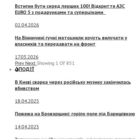
Встигни бути серед перших 100! Відкриття АЗС
EURO 5 з подарунками та суперцінами
02.04.2026
На Вінничині гучні мотоцикли хочуть вилучати у
власників та передавати на фронт
17.03.2026
Prev
Next
Showing
1
Of
851
ПОДІЇ
В Києві сварка через російську музику закінчилась
вбивством
18.04.2025
Пожежа на Броварщині: горіло поле під Баришівкою
14.04.2025