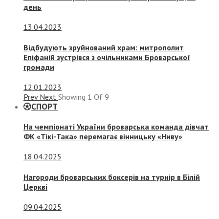
день
13.04.2023
Відбудують зруйнований храм: митрополит
Епіфаній зустрівся з очільниками Броварської
громади
12.01.2023
Prev
Next
Showing
1
Of
9
СПОРТ
На чемпіонаті України броварська команда дівчат
ФК «Тікі-Така» перемагає вінницьку «Ниву»
18.04.2025
Нагороди броварських боксерів на турнір в Білій
Церкві
09.04.2025