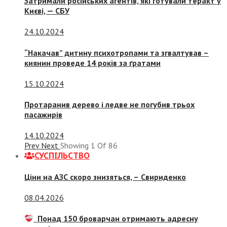
Затримали російських агентів, які готували теракт у
Києві, — СБУ
24.10.2024
“Накачав” дитину психотропами та згвалтував –
киянин проведе 14 років за ґратами
15.10.2024
Протаранив дерево і ледве не погубив трьох
пасажирів
14.10.2024
Prev
Next
Showing
1
Of
86
СУСПIЛЬСТВО
Ціни на АЗС скоро знизяться, –
Свириденко
08.04.2026
Понад 150 броварчан отримають адресну