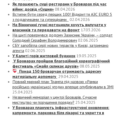
Як працюють суші-ресторани у Броварах під час
війни: досвід «Сушия»
08.04.2026
Встигни бути серед перших 100! Відкриття АЗС EURO 5
з подарунками та суперцінами
02.04.2026
На Вінничині гучні мотоцикли хочуть вилучати у
власників та передавати на фронт
17.03.2026
На щиті повернувся додому Захисник України, – солдат
Солодкий Серафим Володимирович
02.06.2025
СБУ запобігла серії нових терактів у Києві, затримано
агента
02.06.2025
У Калиті горів житловий будинок
19.05.2025
У Броварах пройшов благодійний хореографічний
фестиваль «Смайл скликає друзів»
08.05.2025
Понад 150 броварчан отримають адресну
матеріальну допомогу
29.04.2025
Повний мирний план Трампа під назвою «‎Рамки
російсько-української угоди» вперше опублікували в ЗМІ
25.04.2025
Незвичний меморіал у центрі Броварів. Сучасне
мистецтво чи порушення порядку?
25.04.2025
У Броварах планують інфраструктурні оновлення:
капремонти, парковка біля лікарні та укриття в