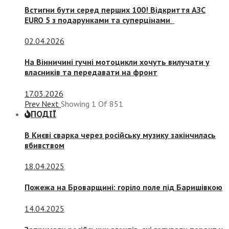
Встигни бути серед перших 100! Відкриття АЗС
EURO 5 з подарунками та суперцінами
02.04.2026
На Вінничині гучні мотоцикли хочуть вилучати у
власників та передавати на фронт
17.03.2026
Prev
Next
Showing
1
Of
851
ПОДІЇ
В Києві сварка через російську музику закінчилась
вбивством
18.04.2025
Пожежа на Броварщині: горіло поле під Баришівкою
14.04.2025