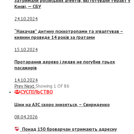
Затримали російських агентів, які готували теракт у
Києві, — СБУ
24.10.2024
“Накачав” дитину психотропами та згвалтував –
киянин проведе 14 років за ґратами
15.10.2024
Протаранив дерево і ледве не погубив трьох
пасажирів
14.10.2024
Prev
Next
Showing
1
Of
86
СУСПIЛЬСТВО
Ціни на АЗС скоро знизяться, –
Свириденко
08.04.2026
Понад 150 броварчан отримають адресну