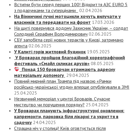
Встигни бути серед перших 100! Відкриття АЗС EURO 5
з подарунками та суперцінами
02.04.2026
На Вінничині гучні мотоцикли хочуть вилучати у
власників та передавати на фронт
17.03.2026
На щиті повернувся додому Захисник України, – солдат
Солодкий Серафим Володимирович
02.06.2025
СБУ запобігла серії нових терактів у Києві, затримано
агента
02.06.2025
У Калиті горів житловий будинок
19.05.2025
У Броварах пройшов благодійний хореографічний
фестиваль «Смайл скликає друзів»
08.05.2025
Понад 150 броварчан отримають адресну
матеріальну допомогу
29.04.2025
Повний мирний план Трампа під назвою «‎Рамки
російсько-української угоди» вперше опублікували в ЗМІ
25.04.2025
Незвичний меморіал у центрі Броварів. Сучасне
мистецтво чи порушення порядку?
25.04.2025
У Броварах планують інфраструктурні оновлення:
капремонти, парковка біля лікарні та укриття в
садочку
24.04.2025
Страшна ніч у столиці! Київ оговтується після