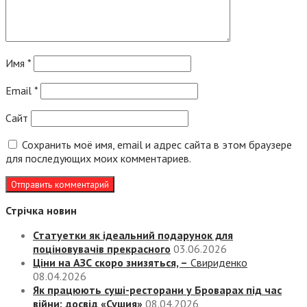
Имя
*
Email
*
Сайт
Сохранить моё имя, email и адрес сайта в этом браузере
для последующих моих комментариев.
Стрічка новин
Статуетки як ідеальний подарунок для
поціновувачів прекрасного
03.06.2026
Ціни на АЗС скоро знизяться, –
Свириденко
08.04.2026
Як працюють суші-ресторани у Броварах під час
війни: досвід «Сушия»
08.04.2026