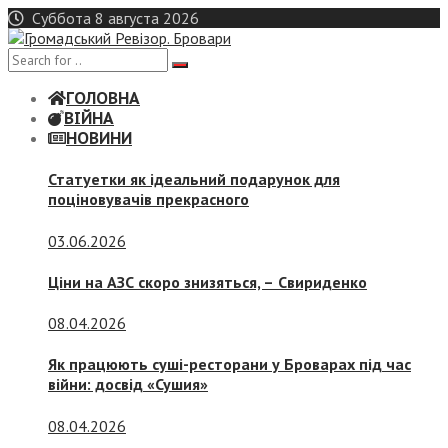
Skip
Суббота 8 августа 2026
to
content
ГОЛОВНА
ВІЙНА
НОВИНИ
Статуетки як ідеальний подарунок для
поціновувачів прекрасного
03.06.2026
Ціни на АЗС скоро знизяться, –
Свириденко
08.04.2026
Як працюють суші-ресторани у Броварах під час
війни: досвід «Сушия»
08.04.2026