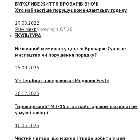
БУРХЛИВЕ ЖИТТЯ БРОВАРІВ ВНОЧІ:
Хто найчастіше порушує комендантську годину
29.08.2022
Prev
Next
Showing
1
Of
26
КУЛЬТУРА
Незвичний меморіал у центрі Броварів. Сучасне
мистецтво чи порушення порядку?
25.04.2025
У «ТепЛиці» завершився «Медяник Fest»
26.12.2023
“Броварський” МіГ-15 став найстарішим експонатом
у музеї авіації
10.05.2023
Чистий четвер: що можна і треба робити у цей