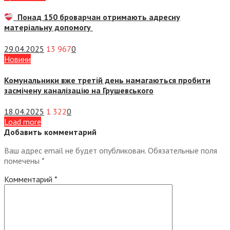
Понад 150 броварчан отримають адресну
матеріальну допомогу
29.04.2025
13 967
0
Новини
Комунальники вже третій день намагаються пробити
засмічену каналізацію на Грушевського
18.04.2025
1 322
0
Load more
Добавить комментарий
Ваш адрес email не будет опубликован.
Обязательные поля
помечены
*
Комментарий
*