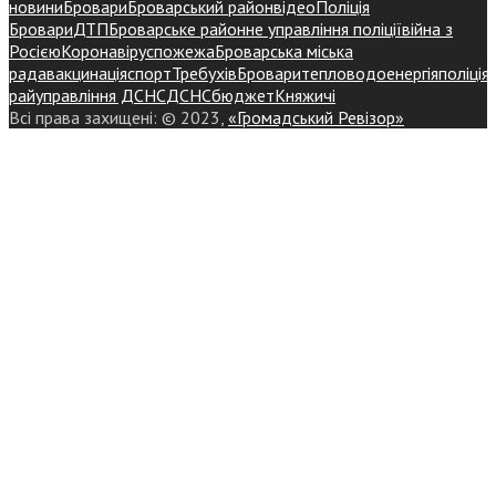
новини
Бровари
Броварський район
відео
Поліція
Бровари
ДТП
Броварське районне управління поліції
війна з
Росією
Коронавірус
пожежа
Броварська міська
рада
вакцинація
спорт
Требухів
Броваритепловодоенергія
поліція
райуправління ДСНС
ДСНС
бюджет
Княжичі
Всі права захищені: © 2023,
«Громадський Ревізор»