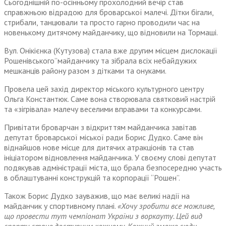
Сьогоднішній по-осінньому прохолодний вечір став
справжньою відрадою для броварської малечі. Дітки бігали,
стрибали, танцювали та просто гарно проводили час на
новенькому дитячому майданчику, що відновили на Тормаші.
Вул. Онікієнка (Кутузова) стала вже другим місцем дислокації
Рошенівського”майданчику та зібрала всіх небайдужих
мешканців району разом з дітками та онуками.
Провела цей захід директор міського культурного центру
Ольга Константюк. Саме вона створювала святковий настрій
та «зігрівала» малечу веселими вправами та конкурсами.
Привітати броварчан з відкриттям майданчика завітав
депутат броварської міської ради Борис Дудко. Саме він
віднайшов нове місце для дитячих атракціонів та став
ініціатором відновлення майданчика. У своєму слові депутат
подякував адміністрації міста, що брала безпосередню участь
в облаштуванні конструкцій та корпорації “Рошен”.
Також Борис Дудко зауважив, що має великі надії на
майданчик у спортивному плані.
«Хочу зробити все можливе,
що провести тут чемпіонат України з воркауту. Цей вид