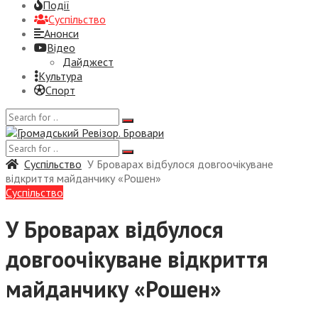
Події
Суспiльство
Анонси
Відео
Дайджест
Культура
Спорт
Суспiльство
У Броварах відбулося довгоочікуване
відкриття майданчику «Рошен»
Суспiльство
У Броварах відбулося
довгоочікуване відкриття
майданчику «Рошен»