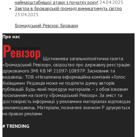
наймасштабнішої атаки з початку року!
24.04.2025
Завтра в Броварській громаді вимикатимуть світло
23.04.2025
Громадський Ревізор. Бровари
Про нас
Щотижнева загальнополітична газета
«Громадський Ревізор», свідоцтво про державну реєстрацію
друкованого ЗМІ КВ № 21097-10897Р. Засновник та
видавець: ТОВ «Незалежна інформаційна компанія «Голос
Київщини» Редакція може не поділяти думку авторів
публікацій. Будь-який передрук матеріалів – з обов’язковим
посиланням на газету «Громадський Ревізор». За зміст та
достовірність інформації у рекламних матеріалах відповідає
рекламодавець. Матеріали, позначені значком Р друкуються
на правах реклами.
# TRENDING