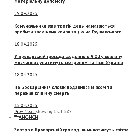
матеріальну допомогу
29.04.2025
Комунальники вже третій день намагаються
пробити засмічену каналізацію на Грушевського
18.04.2025
У Броварській громаді щоденно о 9:00 у хвилину
мовчання лунатимуть метроном та Гімн України
18.04.2025
На Броварщині чоловік подавився м’ясом та
пережив клінічну смерть
15.04.2025
Prev
Next
Showing
1
Of
588
АНОНСИ
Завтра в Броварській громаді вимикатимуть світло