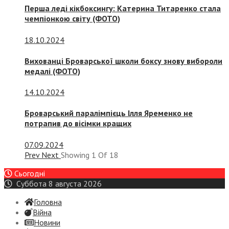
Перша леді кікбоксингу: Катерина Титаренко стала
чемпіонкою світу (ФОТО)
18.10.2024
Вихованці Броварської школи боксу знову вибороли
медалі (ФОТО)
14.10.2024
Броварський паралімпієць Ілля Яременко не
потрапив до вісімки кращих
07.09.2024
Prev
Next
Showing
1
Of
18
Сьогодні
Суббота 8 августа 2026
Головна
Війна
Новини