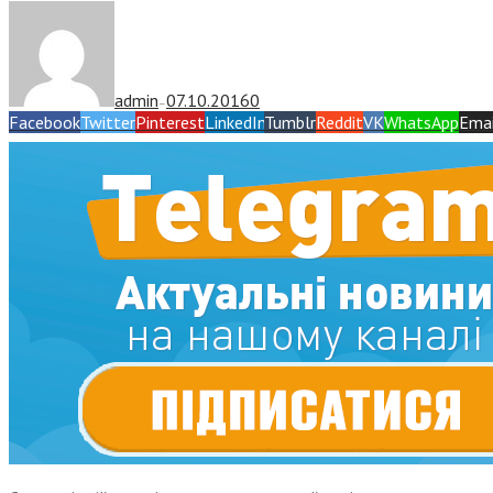
admin
07.10.2016
0
—
Facebook
Twitter
Pinterest
LinkedIn
Tumblr
Reddit
VK
WhatsApp
Emai