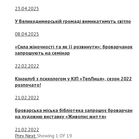
23.04.2025
У Великодимерській громаді вимикатимуть світло
08.04.2025
«Сила жіночності та як її розвинути»: броварчанок
запрошують на семінар
22.02.2022
Кіноклуб з психологом у КІП «ТепЛиця», сезон 2022
розпочато!
21.02.2022
Броварська міська бібліотека запрошує броварчан
на художню виставку «Живопис життя»
21.02.2022
Prev
Next
Showing
1
Of
19