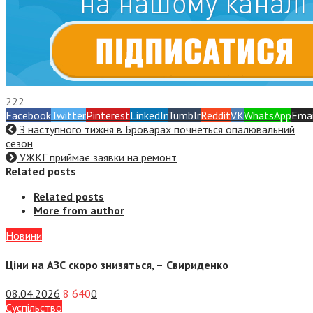
222
Facebook
Twitter
Pinterest
LinkedIn
Tumblr
Reddit
VK
WhatsApp
Emai
З наступного тижня в Броварах почнеться опалювальний
сезон
УЖКГ приймає заявки на ремонт
Related posts
Related posts
More from author
Новини
Ціни на АЗС скоро знизяться, –
Свириденко
08.04.2026
8 640
0
Суспiльство