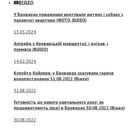
ВІДЕО
У Броварах пожежники врятували дитину і собаку з
палаючої квартири (ФОТО, ВІДЕО)
13.05.2024
Апгрейд у броварській маршрутці: і доїхав, і
помився (ВІДЕО)
14.02.2024
Купуйте бойлери: у Броварах скасували гаряче
водопостачання 31.08.2022 (Відео)
31.08.2022
Готовність до нового навчального року: як
працюватимуть ліцеї в Броварах 30.08.2022 (Відео)
30.08.2022