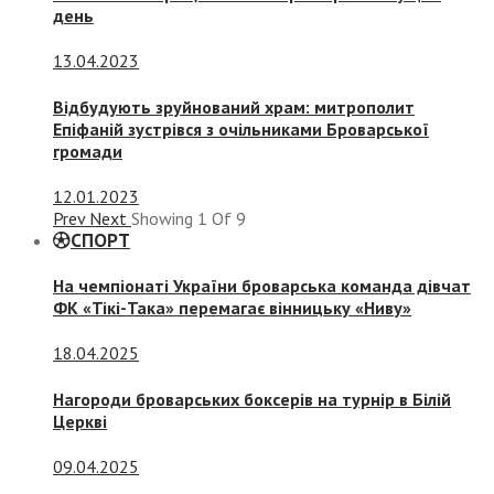
день
13.04.2023
Відбудують зруйнований храм: митрополит
Епіфаній зустрівся з очільниками Броварської
громади
12.01.2023
Prev
Next
Showing
1
Of
9
СПОРТ
На чемпіонаті України броварська команда дівчат
ФК «Тікі-Така» перемагає вінницьку «Ниву»
18.04.2025
Нагороди броварських боксерів на турнір в Білій
Церкві
09.04.2025