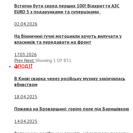
Встигни бути серед перших 100! Відкриття АЗС
EURO 5 з подарунками та суперцінами
02.04.2026
На Вінничині гучні мотоцикли хочуть вилучати у
власників та передавати на фронт
17.03.2026
Prev
Next
Showing
1
Of
851
ПОДІЇ
В Києві сварка через російську музику закінчилась
вбивством
18.04.2025
Пожежа на Броварщині: горіло поле під Баришівкою
14.04.2025