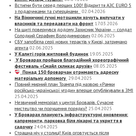
Встигни бути серед перших 100! Відкриття АЗС EURO 5
з подарунками та суперцінами
02.04.2026
На Вінничині гучні мотоцикли хочуть вилучати у
власників та передавати на фронт
17.03.2026
На щиті повернувся додому Захисник України, – солдат
Солодкий Серафим Володимирович
02.06.2025
СБУ запобігла серії нових терактів у Києві, затримано
агента
02.06.2025
У Калиті горів житловий будинок
19.05.2025
У Броварах пройшов благодійний хореографічний
фестиваль «Смайл скликає друзів»
08.05.2025
Понад 150 броварчан отримають адресну
матеріальну допомогу
29.04.2025
Повний мирний план Трампа під назвою «‎Рамки
російсько-української угоди» вперше опублікували в ЗМІ
25.04.2025
Незвичний меморіал у центрі Броварів. Сучасне
мистецтво чи порушення порядку?
25.04.2025
У Броварах планують інфраструктурні оновлення:
капремонти, парковка біля лікарні та укриття в
садочку
24.04.2025
Страшна ніч у столиці! Київ оговтується після