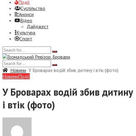
Події
Суспiльство
Анонси
Відео
Дайджест
Культура
Спорт
Новини
У Броварах водій збив дитину і втік (фото)
Новини
Події
У Броварах водій збив дитину
і втік (фото)