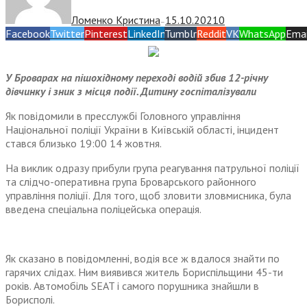
Ломенко Кристина
15.10.2021
0
—
Facebook
Twitter
Pinterest
LinkedIn
Tumblr
Reddit
VK
WhatsApp
Emai
У Броварах на пішохідному переході водій збив 12-річну
дівчинку і зник з місця події. Дитину госпіталізували
Як повідомили в пресслужбі Головного управління
Національної поліції України в Київській області, інцидент
стався близько 19:00 14 жовтня.
На виклик одразу прибули група реагування патрульної поліції
та слідчо-оперативна група Броварського районного
управління поліції. Для того, щоб зловити зловмисника, була
введена спеціальна поліцейська операція.
Як сказано в повідомленні, водія все ж вдалося знайти по
гарячих слідах. Ним виявився житель Бориспільщини 45-ти
років. Автомобіль SEAT і самого порушника знайшли в
Борисполі.