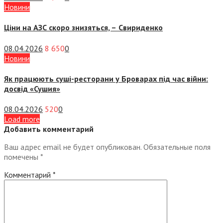
Новини
Ціни на АЗС скоро знизяться, –
Свириденко
08.04.2026
8 650
0
Новини
Як працюють суші-ресторани у Броварах під час війни:
досвід «Сушия»
08.04.2026
520
0
Load more
Добавить комментарий
Ваш адрес email не будет опубликован.
Обязательные поля
помечены
*
Комментарий
*