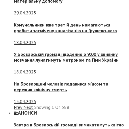
матеріальну допомогу
29.04.2025
Комунальники вже третій день намагаються
пробити засмічену каналізацію на Грушевського
18.04.2025
У Броварській громаді щоденно о 9:00 у хвилину
мовчання лунатимуть метроном та Гімн України
18.04.2025
На Броварщині чоловік подавився м’ясом та
пережив клінічну смерть
15.04.2025
Prev
Next
Showing
1
Of
588
АНОНСИ
Завтра в Броварській громаді вимикатимуть світло