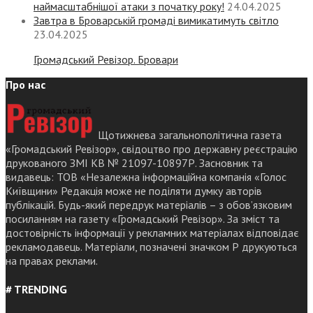
наймасштабнішої атаки з початку року!
24.04.2025
Завтра в Броварській громаді вимикатимуть світло
23.04.2025
Громадський Ревізор. Бровари
Про нас
Щотижнева загальнополітична газета
«Громадський Ревізор», свідоцтво про державну реєстрацію
друкованого ЗМІ КВ № 21097-10897Р. Засновник та
видавець: ТОВ «Незалежна інформаційна компанія «Голос
Київщини» Редакція може не поділяти думку авторів
публікацій. Будь-який передрук матеріалів – з обов’язковим
посиланням на газету «Громадський Ревізор». За зміст та
достовірність інформації у рекламних матеріалах відповідає
рекламодавець. Матеріали, позначені значком Р друкуються
на правах реклами.
# TRENDING