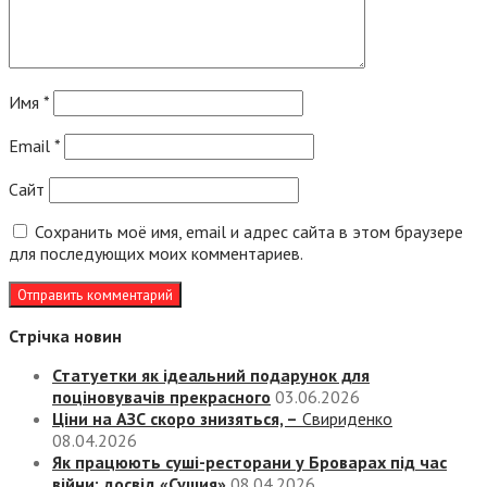
Имя
*
Email
*
Сайт
Сохранить моё имя, email и адрес сайта в этом браузере
для последующих моих комментариев.
Стрічка новин
Статуетки як ідеальний подарунок для
поціновувачів прекрасного
03.06.2026
Ціни на АЗС скоро знизяться, –
Свириденко
08.04.2026
Як працюють суші-ресторани у Броварах під час
війни: досвід «Сушия»
08.04.2026