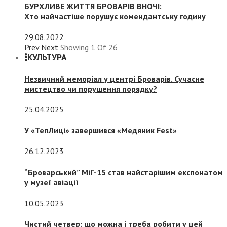
БУРХЛИВЕ ЖИТТЯ БРОВАРІВ ВНОЧІ:
Хто найчастіше порушує комендантську годину
29.08.2022
Prev
Next
Showing
1
Of
26
КУЛЬТУРА
Незвичний меморіал у центрі Броварів. Сучасне
мистецтво чи порушення порядку?
25.04.2025
У «ТепЛиці» завершився «Медяник Fest»
26.12.2023
“Броварський” МіГ-15 став найстарішим експонатом
у музеї авіації
10.05.2023
Чистий четвер: що можна і треба робити у цей