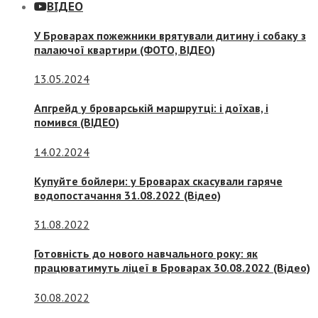
ВІДЕО
У Броварах пожежники врятували дитину і собаку з
палаючої квартири (ФОТО, ВІДЕО)
13.05.2024
Апгрейд у броварській маршрутці: і доїхав, і
помився (ВІДЕО)
14.02.2024
Купуйте бойлери: у Броварах скасували гаряче
водопостачання 31.08.2022 (Відео)
31.08.2022
Готовність до нового навчального року: як
працюватимуть ліцеї в Броварах 30.08.2022 (Відео)
30.08.2022