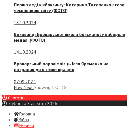
Перша леді кікбоксингу: Катерина Титаренко стала
чемпіонкою світу (ФОТО)
18.10.2024
Вихованці Броварської школи боксу знову вибороли
медалі (ФОТО)
14.10.2024
Броварський паралімпієць Ілля Яременко не
потрапив до вісімки кращих
07.09.2024
Prev
Next
Showing
1
Of
18
Сьогодні
Суббота 8 августа 2026
Головна
Війна
Новини