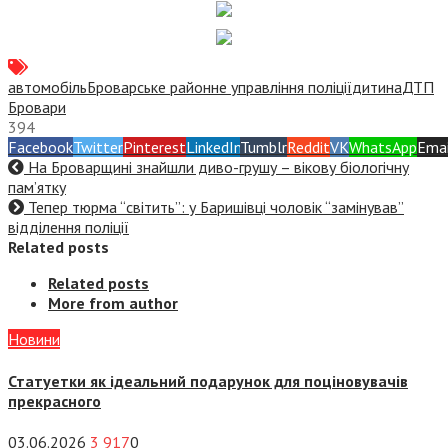
автомобіль
Броварське районне управління поліції
дитина
ДТП
Бровари
394
Facebook
Twitter
Pinterest
LinkedIn
Tumblr
Reddit
VK
WhatsApp
Emai
На Броварщині знайшли диво-грушу – вікову біологічну
пам’ятку
Тепер тюрма “світить”: у Баришівці чоловік “замінував”
відділення поліції
Related posts
Related posts
More from author
Новини
Статуетки як ідеальний подарунок для поціновувачів
прекрасного
03.06.2026
3 917
0