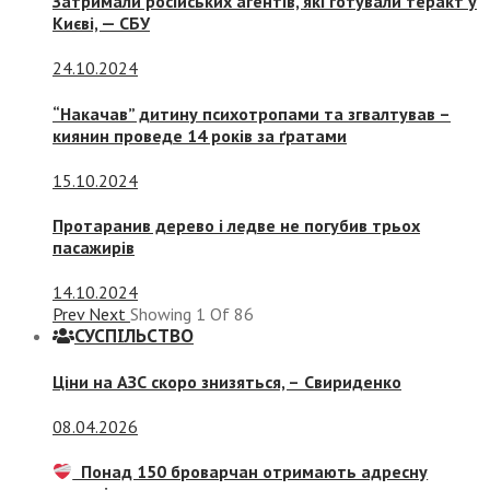
Затримали російських агентів, які готували теракт у
Києві, — СБУ
24.10.2024
“Накачав” дитину психотропами та згвалтував –
киянин проведе 14 років за ґратами
15.10.2024
Протаранив дерево і ледве не погубив трьох
пасажирів
14.10.2024
Prev
Next
Showing
1
Of
86
СУСПIЛЬСТВО
Ціни на АЗС скоро знизяться, –
Свириденко
08.04.2026
Понад 150 броварчан отримають адресну