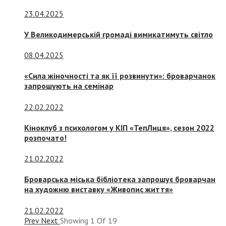
23.04.2025
У Великодимерській громаді вимикатимуть світло
08.04.2025
«Сила жіночності та як її розвинути»: броварчанок
запрошують на семінар
22.02.2022
Кіноклуб з психологом у КІП «ТепЛиця», сезон 2022
розпочато!
21.02.2022
Броварська міська бібліотека запрошує броварчан
на художню виставку «Живопис життя»
21.02.2022
Prev
Next
Showing
1
Of
19