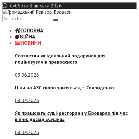
Skip
Суббота 8 августа 2026
to
content
ГОЛОВНА
ВІЙНА
НОВИНИ
Статуетки як ідеальний подарунок для
поціновувачів прекрасного
03.06.2026
Ціни на АЗС скоро знизяться, –
Свириденко
08.04.2026
Як працюють суші-ресторани у Броварах під час
війни: досвід «Сушия»
08.04.2026