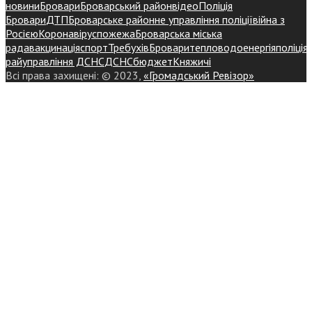
новини
Бровари
Броварський район
відео
Поліція
Бровари
ДТП
Броварське районне управління поліції
війна з
Росією
Коронавірус
пожежа
Броварська міська
рада
вакцинація
спорт
Требухів
Броваритепловодоенергія
поліція
райуправління ДСНС
ДСНС
бюджет
Княжичі
Всі права захищені: © 2023,
«Громадський Ревізор»