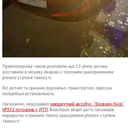
Правоохоронці також розповіли, що 12-річну дитину
доставили в місцеву лікарню з тілесними ушкодженнями
різного ступеня тяжкості.
Всі деталі та причини дорожньо-транспортної пригоди
поліцейські встановлюють.
Нагадаємо, нещодавно
маршрутний автобус “Бровари-Київ”
№332 потрапив у ДТП
. Внаслідок аварії шість пасажирів
маршрутки отримали тілесні ушкодження різного ступеня
тяжкості.