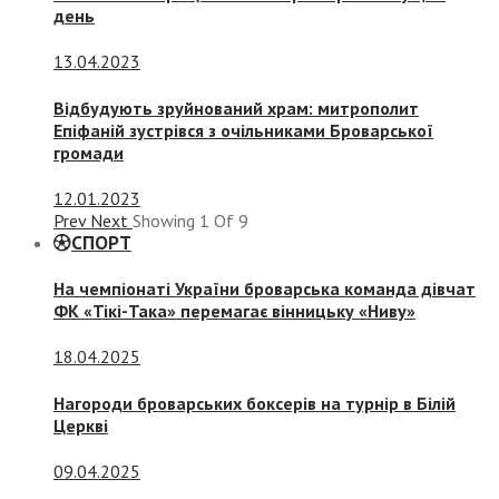
день
13.04.2023
Відбудують зруйнований храм: митрополит
Епіфаній зустрівся з очільниками Броварської
громади
12.01.2023
Prev
Next
Showing
1
Of
9
СПОРТ
На чемпіонаті України броварська команда дівчат
ФК «Тікі-Така» перемагає вінницьку «Ниву»
18.04.2025
Нагороди броварських боксерів на турнір в Білій
Церкві
09.04.2025