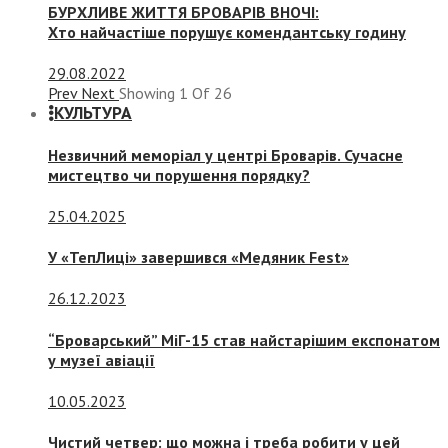
БУРХЛИВЕ ЖИТТЯ БРОВАРІВ ВНОЧІ:
Хто найчастіше порушує комендантську годину
29.08.2022
Prev
Next
Showing
1
Of
26
КУЛЬТУРА
Незвичний меморіал у центрі Броварів. Сучасне
мистецтво чи порушення порядку?
25.04.2025
У «ТепЛиці» завершився «Медяник Fest»
26.12.2023
“Броварський” МіГ-15 став найстарішим експонатом
у музеї авіації
10.05.2023
Чистий четвер: що можна і треба робити у цей