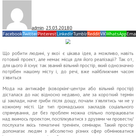
admin
23.03.2018
0
—
Facebook
Twitter
Pinterest
LinkedIn
Tumblr
Reddit
VK
WhatsApp
Emai
Що робити людині, у якої є цікава ідея, а можливо, навіть
готовий проект, але немає місця для його реалізації? Так от,
для цього й існує так званий вільний простір, який однозначно
потрібен нашому місту і, до речі, вже найближчим часом
з’явиться
Мода на антикафе (коворкінг-центри або вільний простір)
дісталася до нас відносно недавно, але за короткий термін
ці зак­лади, наче гриби після дощу, почали з’являтись чи не у
кожному місті. Це тип громадських закладів соціального
спрямування, де без проблем можна спільно попрацювати
над якимось проектом, поспілкуватися з друзями чи провести/
послухати якісь тематичні тренінги, семінари. Такий простір
допомагає людям з абсолютно різних сфер обмінюватися