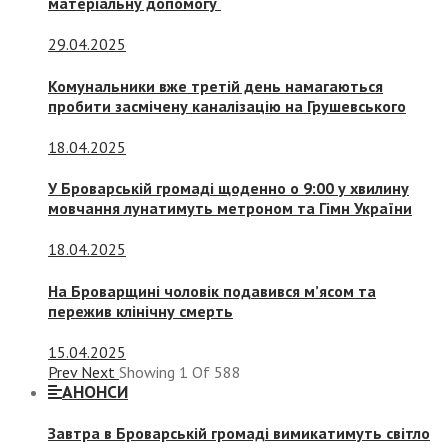
матеріальну допомогу
29.04.2025
Комунальники вже третій день намагаються
пробити засмічену каналізацію на Грушевського
18.04.2025
У Броварській громаді щоденно о 9:00 у хвилину
мовчання лунатимуть метроном та Гімн України
18.04.2025
На Броварщині чоловік подавився м’ясом та
пережив клінічну смерть
15.04.2025
Prev
Next
Showing
1
Of
588
АНОНСИ
Завтра в Броварській громаді вимикатимуть світло