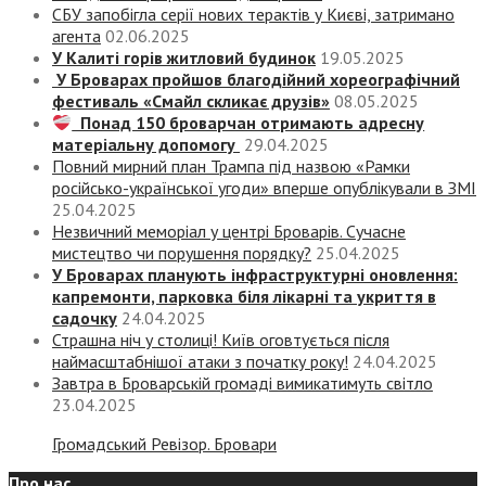
СБУ запобігла серії нових терактів у Києві, затримано
агента
02.06.2025
У Калиті горів житловий будинок
19.05.2025
У Броварах пройшов благодійний хореографічний
фестиваль «Смайл скликає друзів»
08.05.2025
Понад 150 броварчан отримають адресну
матеріальну допомогу
29.04.2025
Повний мирний план Трампа під назвою «‎Рамки
російсько-української угоди» вперше опублікували в ЗМІ
25.04.2025
Незвичний меморіал у центрі Броварів. Сучасне
мистецтво чи порушення порядку?
25.04.2025
У Броварах планують інфраструктурні оновлення:
капремонти, парковка біля лікарні та укриття в
садочку
24.04.2025
Страшна ніч у столиці! Київ оговтується після
наймасштабнішої атаки з початку року!
24.04.2025
Завтра в Броварській громаді вимикатимуть світло
23.04.2025
Громадський Ревізор. Бровари
Про нас