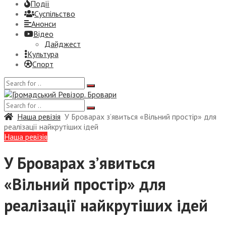
Події
Суспiльство
Анонси
Відео
Дайджест
Культура
Спорт
Наша ревізія
У Броварах з’явиться «Вільний простір» для
реалізації найкрутіших ідей
Наша ревізія
У Броварах з’явиться
«Вільний простір» для
реалізації найкрутіших ідей