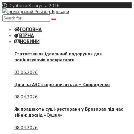
Skip
Суббота 8 августа 2026
to
content
ГОЛОВНА
ВІЙНА
НОВИНИ
Статуетки як ідеальний подарунок для
поціновувачів прекрасного
03.06.2026
Ціни на АЗС скоро знизяться, –
Свириденко
08.04.2026
Як працюють суші-ресторани у Броварах під час
війни: досвід «Сушия»
08.04.2026