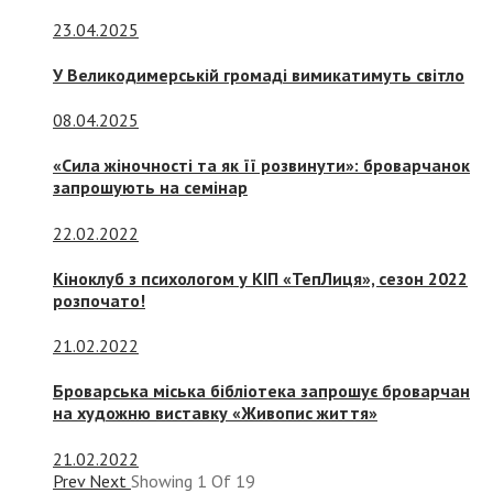
23.04.2025
У Великодимерській громаді вимикатимуть світло
08.04.2025
«Сила жіночності та як її розвинути»: броварчанок
запрошують на семінар
22.02.2022
Кіноклуб з психологом у КІП «ТепЛиця», сезон 2022
розпочато!
21.02.2022
Броварська міська бібліотека запрошує броварчан
на художню виставку «Живопис життя»
21.02.2022
Prev
Next
Showing
1
Of
19