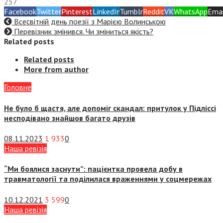
257
Facebook
Twitter
Pinterest
LinkedIn
Tumblr
Reddit
VK
WhatsApp
Emai
Всесвітній день поезії з Марією Волинською
Перевізник змінився. Чи зміниться якість?
Related posts
Related posts
More from author
Головне
Не було б щастя, але допоміг скандал: притулок у Підліссі
несподівано знайшов багато друзів
08.11.2023
1 933
0
Наша ревізія
“Ми боялися заснути”: пацієнтка провела добу в
травматології та поділилася враженнями у соцмережах
10.12.2021
3 599
0
Наша ревізія