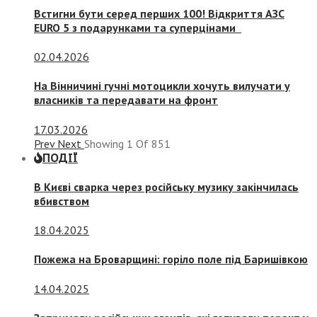
Встигни бути серед перших 100! Відкриття АЗС
EURO 5 з подарунками та суперцінами
02.04.2026
На Вінничині гучні мотоцикли хочуть вилучати у
власників та передавати на фронт
17.03.2026
Prev
Next
Showing
1
Of
851
ПОДІЇ
В Києві сварка через російську музику закінчилась
вбивством
18.04.2025
Пожежа на Броварщині: горіло поле під Баришівкою
14.04.2025