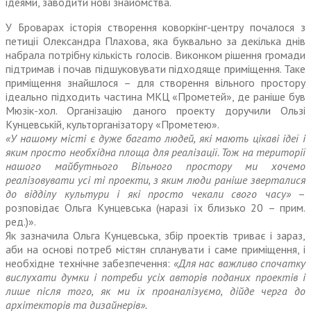
ідеями, заводити нові знайомства.
У Броварах історія створення коворкінг-центру почалося з
петиції Олександра Плахова, яка буквально за декілька днів
набрала потрібну кількість голосів. Виконком рішення громади
підтримав і почав підшуковувати підходяще приміщення. Таке
приміщення знайшлося – для створення вільного простору
ідеально підходить частина МКЦ «Прометей», де раніше був
Мюзік-хол. Організацію даного проекту доручили Ользі
Кунцевській, культорганізатору «Прометею».
«У нашому місті є дуже багато людей, які мають цікаві ідеї і
яким просто необхідна площа для реалізації. Тож на території
нашого майбутнього Вільного простору ми хочемо
реалізовувати усі ті проекти, з яким люди раніше зверталися
до відділу культури і які просто чекали свого часу»
–
розповідає Ольга Кунцевсь­ка (наразі їх близько 20 – прим.
ред.)».
Як зазначила Ольга Кунцевська, збір проектів триває і зараз,
аби на основі потреб містян спланувати і саме приміщення, і
необхідне технічне забезпечення:
«Для нас важливо спочатку
вислухати думки і потреби усіх авторів поданих проектів і
лише після того, як ми їх проаналізуємо, дійде черга до
архітекторів та дизайнерів».