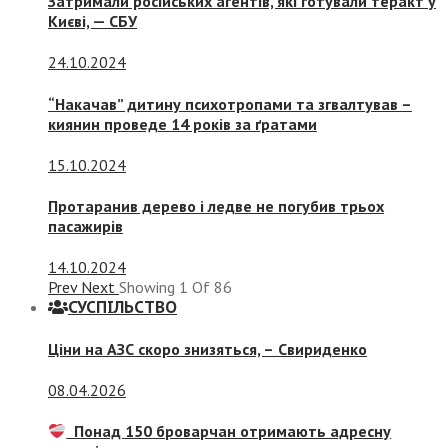
Затримали російських агентів, які готували теракт у
Києві, — СБУ
24.10.2024
“Накачав” дитину психотропами та згвалтував –
киянин проведе 14 років за ґратами
15.10.2024
Протаранив дерево і ледве не погубив трьох
пасажирів
14.10.2024
Prev
Next
Showing
1
Of
86
СУСПIЛЬСТВО
Ціни на АЗС скоро знизяться, –
Свириденко
08.04.2026
Понад 150 броварчан отримають адресну