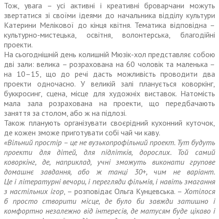
Тож, увага – усі активні і креативні броварчани можуть
звертатися зі своїми ідеями до начальника відділу культури
Катерини Мелікової до кінця квітня. Тематика відповідна –
культурно-мистецька, освітня, волонтерська, благодійні
проекти.
На сьогоднішній день колишній Мюзік-хол представляє собою
дві зали: велика – розрахована на 60 чоловік та маленька –
на 10–15, що до речі дасть можливість проводити два
проекти одночасно. У великій залі планується коворкінг,
буккросинг, сцена, місце для художніх виставок. Натомість
мала зала розрахована на проекти, що передбачають
заняття за столом, або ж на підлозі.
Також планують організувати своєрідний кухонний куточок,
де кожен зможе приготувати собі чай чи каву.
«Вільний простір – це не вузько­профільний проект. Тут будуть
проекти для дітей, для підлітків, дорослих. Той самий
коворкінг, де, наприклад, учні зможуть виконати групове
домашнє завдання, або ж танці 30+, чим не варіант.
Це і літературні вечори, і перегляди фільмів, і навіть змагання
з настільних ігор
, – розповідає Ольга Кунцевська. –
Хотілося
б просто створити місце, де було би завжди затишно і
комфортно незалежно від інтересів, де матусям буде цікаво і