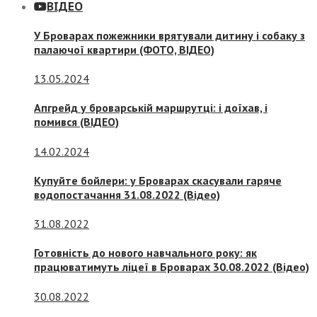
ВІДЕО
У Броварах пожежники врятували дитину і собаку з
палаючої квартири (ФОТО, ВІДЕО)
13.05.2024
Апгрейд у броварській маршрутці: і доїхав, і
помився (ВІДЕО)
14.02.2024
Купуйте бойлери: у Броварах скасували гаряче
водопостачання 31.08.2022 (Відео)
31.08.2022
Готовність до нового навчального року: як
працюватимуть ліцеї в Броварах 30.08.2022 (Відео)
30.08.2022