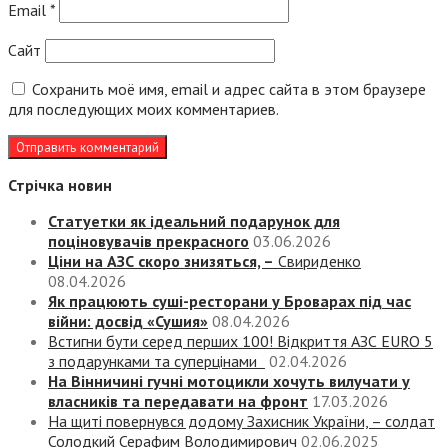
Email
*
Сайт
Сохранить моё имя, email и адрес сайта в этом браузере
для последующих моих комментариев.
Стрічка новин
Статуетки як ідеальний подарунок для
поціновувачів прекрасного
03.06.2026
Ціни на АЗС скоро знизяться, –
Свириденко
08.04.2026
Як працюють суші-ресторани у Броварах під час
війни: досвід «Сушия»
08.04.2026
Встигни бути серед перших 100! Відкриття АЗС EURO 5
з подарунками та суперцінами
02.04.2026
На Вінничині гучні мотоцикли хочуть вилучати у
власників та передавати на фронт
17.03.2026
На щиті повернувся додому Захисник України, – солдат
Солодкий Серафим Володимирович
02.06.2025