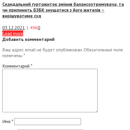
Скандальний гуртожиток змінив балансоутримувача, та
чи припинить БЗБК знущатися з його жителів –
вирішуватиме суд
03.12.2021
1 496
0
Load more
Добавить комментарий
Ваш адрес email не будет опубликован.
Обязательные поля
помечены
*
Комментарий
*
Имя
*