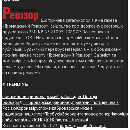
Щотижнева загальнополітична газета
«Громадський Ревізор», свідоцтво про державну реєстрацію
друкованого ЗМІ КВ № 21097-10897Р. Засновник та
видавець: ТОВ «Незалежна інформаційна компанія «Голос
Київщини» Редакція може не поділяти думку авторів
публікацій. Будь-який передрук матеріалів – з обов’язковим
посиланням на газету «Громадський Ревізор». За зміст та
достовірність інформації у рекламних матеріалах відповідає
рекламодавець. Матеріали, позначені значком Р друкуються
на правах реклами.
# TRENDING
новини
Бровари
Броварський район
відео
Поліція
Бровари
ДТП
Броварське районне управління поліції
війна з
Росією
Коронавірус
пожежа
Броварська міська
рада
вакцинація
спорт
Требухів
Броваритепловодоенергія
поліція
райуправління ДСНС
ДСНС
бюджет
Княжичі
Всі права захищені: © 2023,
«Громадський Ревізор»