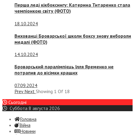
Перша леді кікбоксингу: Катерина Титаренко стала
чемпіонкою світу (ФОТО)
18.10.2024
Вихованці Броварської школи боксу знову вибороли
медалі (ФОТО)
14.10.2024
Броварський паралімпієць Ілля Яременко не
потрапив до вісімки кращих
07.09.2024
Prev
Next
Showing
1
Of
18
Сьогодні
Суббота 8 августа 2026
Головна
Війна
Новини