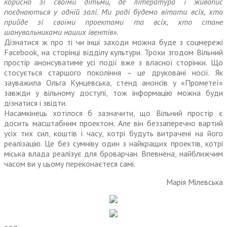
корисно зі своїми дітьми, де література і живопис
поєднаються у одній залі. Ми раді будемо вітати всіх, хто
прийде зі своїми проектами та всіх, хто стане
шанувальниками наших івентів».
Дізнатися ж про ті чи інші заходи можна буде з соцмережі
Facebook, на сторінці відділу культури. Трохи згодом Вільний
простір анонсуватиме усі події вже з власної сторінки. Що
стосується старшого покоління – це друковані носії. Як
зауважила Ольга Кунцевська, стенд анонсів у «Прометеї»
завжди у вільному доступі, тож інформацію можна буди
дізнатися і звідти.
Насамкінець хотілося б зазначити, що Вільний простір є
досить масштабним проектом. Але він беззаперечно вартий
усіх тих сил, коштів і часу, котрі будуть витрачені на його
реалізацію. Це без сумніву один з найкращих проектів, котрі
міська влада реалізує для броварчан. Впевнена, найближчим
часом ви у цьому переконаєтеся самі.
Марія Мілевська