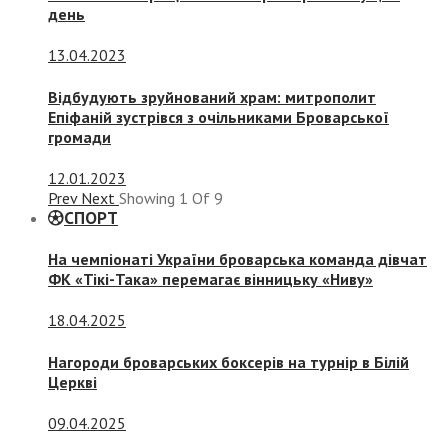
день
13.04.2023
Відбудують зруйнований храм: митрополит
Епіфаній зустрівся з очільниками Броварської
громади
12.01.2023
Prev
Next
Showing
1
Of
9
СПОРТ
На чемпіонаті України броварська команда дівчат
ФК «Тікі-Така» перемагає вінницьку «Ниву»
18.04.2025
Нагороди броварських боксерів на турнір в Білій
Церкві
09.04.2025