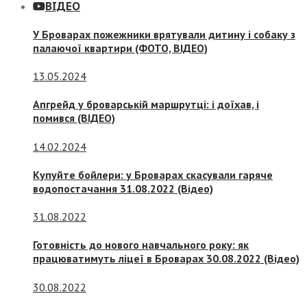
ВІДЕО
У Броварах пожежники врятували дитину і собаку з
палаючої квартири (ФОТО, ВІДЕО)
13.05.2024
Апгрейд у броварській маршрутці: і доїхав, і
помився (ВІДЕО)
14.02.2024
Купуйте бойлери: у Броварах скасували гаряче
водопостачання 31.08.2022 (Відео)
31.08.2022
Готовність до нового навчального року: як
працюватимуть ліцеї в Броварах 30.08.2022 (Відео)
30.08.2022