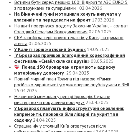
Встигни бути серед перших 100! Відкриття АЗС EURO 5
з подарунками та суперцінами
02.04.2026
На Вінничині гучні мотоцикли хочуть вилучати у
власників та передавати на фронт
17.03.2026
На щиті повернувся додому Захисник України, – солдат
Солодкий Серафим Володимирович
02.06.2025
СБУ запобігла серії нових терактів у Києві, затримано
агента
02.06.2025
У Калиті горів житловий будинок
19.05.2025
У Броварах пройшов благодійний хореографічний
фестиваль «Смайл скликає друзів»
08.05.2025
Понад 150 броварчан отримають адресну
матеріальну допомогу
29.04.2025
Повний мирний план Трампа під назвою «‎Рамки
російсько-української угоди» вперше опублікували в ЗМІ
25.04.2025
Незвичний меморіал у центрі Броварів. Сучасне
мистецтво чи порушення порядку?
25.04.2025
У Броварах планують інфраструктурні оновлення:
капремонти, парковка біля лікарні та укриття в
садочку
24.04.2025
Страшна ніч у столиці! Київ оговтується після
наймасштабнішої атаки з початку року!
24.04.2025