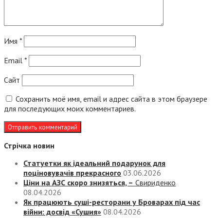
Имя
*
Email
*
Сайт
Сохранить моё имя, email и адрес сайта в этом браузере
для последующих моих комментариев.
Стрічка новин
Статуетки як ідеальний подарунок для
поціновувачів прекрасного
03.06.2026
Ціни на АЗС скоро знизяться, –
Свириденко
08.04.2026
Як працюють суші-ресторани у Броварах під час
війни: досвід «Сушия»
08.04.2026