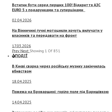
Встигни бути серед перших 100! Відкриття АЗС
EURO 5 з подарунками та суперцінами
02.04.2026
На Вінничині гучні мотоцикли хочуть вилучати у
власників та передавати на фронт
17.03.2026
Prev
Next
Showing
1
Of
851
ПОДІЇ
В Києві сварка через російську музику закінчилась
вбивством
18.04.2025
Пожежа на Броварщині: горіло поле під Баришівкою
14.04.2025