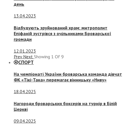
день
13.04.2023
Відбудують зруйнований храм: митрополит
Епіфаній зустрівся з очільниками Броварської
громади
12.01.2023
Prev
Next
Showing
1
Of
9
СПОРТ
На чемпіонаті України броварська команда дівчат
ФК «Тікі-Така» перемагає вінницьку «Ниву»
18.04.2025
Нагороди броварських боксерів на турнір в Білій
Церкві
09.04.2025