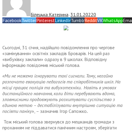
Білецька Катерина
31.01.2022
0
—
Facebook
Twitter
Pinterest
LinkedIn
Tumblr
Reddit
VK
WhatsApp
Emai
Сьогодні, 31 січня, надійшло повідомлення про чергове
«замінування» освітніх закладів Броварів. На цей раз
«вибухівку заклали» одразу в 9 школах. Відповідну
інформацію повідомив міський голова.
«Ми не можемо ігнорувати такі сигнали. Тому, негайно
розпочато евакуацію педагогів та співробітників шкіл. На
місці працює поліція та вибухотехніки.
Навіть в умовах
дистанційного навчання, коли діти перебувають вдома,
зловмисними продовжують розхитувати суспільство з
єдиною метою – дестабілізувати внутрішню ситуацію та
посіяти паніку
», – зазначив Ігор Сапожко
.
Тож міський голова звернувся до мешканців громади з
проханням не піддаватися панічним настроям, зберігати