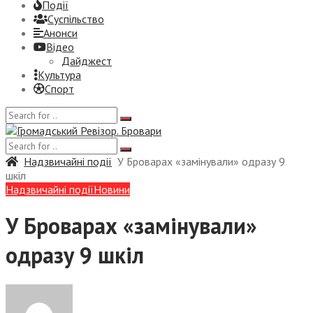
Події
Суспiльство
Анонси
Відео
Дайджест
Культура
Спорт
Надзвичайні події
У Броварах «замінували» одразу 9
шкіл
Надзвичайні події
Новини
У Броварах «замінували»
одразу 9 шкіл