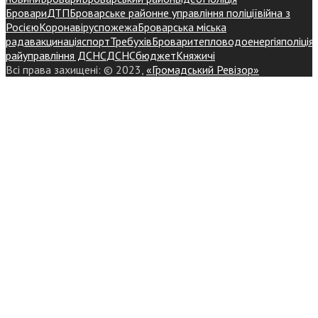
Бровари
ДТП
Броварське районне управління поліції
війна з
Росією
Коронавірус
пожежа
Броварська міська
рада
вакцинація
спорт
Требухів
Броваритепловодоенергія
поліція
райуправління ДСНС
ДСНС
бюджет
Княжичі
Всі права захищені: © 2023,
«Громадський Ревізор»