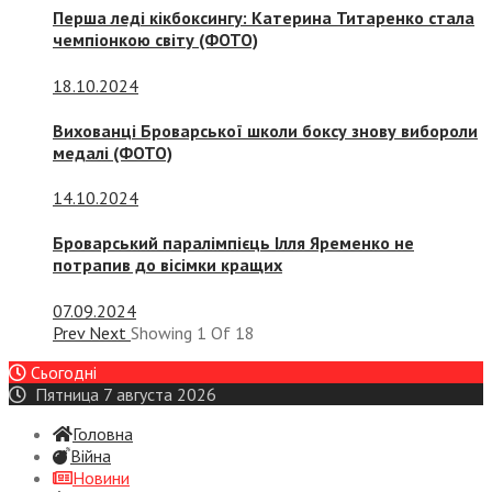
Перша леді кікбоксингу: Катерина Титаренко стала
чемпіонкою світу (ФОТО)
18.10.2024
Вихованці Броварської школи боксу знову вибороли
медалі (ФОТО)
14.10.2024
Броварський паралімпієць Ілля Яременко не
потрапив до вісімки кращих
07.09.2024
Prev
Next
Showing
1
Of
18
Сьогодні
Пятница 7 августа 2026
Головна
Війна
Новини