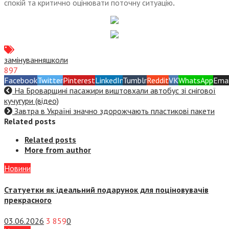
спокій та критично оцінювати поточну ситуацію
.
замінування
школи
897
Facebook
Twitter
Pinterest
LinkedIn
Tumblr
Reddit
VK
WhatsApp
Emai
На Броварщині пасажири виштовхали автобус зі снігової
кучугури (відео)
Завтра в Україні значно здорожчають пластикові пакети
Related posts
Related posts
More from author
Новини
Статуетки як ідеальний подарунок для поціновувачів
прекрасного
03.06.2026
3 859
0