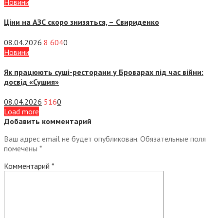
Новини
Ціни на АЗС скоро знизяться, –
Свириденко
08.04.2026
8 604
0
Новини
Як працюють суші-ресторани у Броварах під час війни:
досвід «Сушия»
08.04.2026
516
0
Load more
Добавить комментарий
Ваш адрес email не будет опубликован.
Обязательные поля
помечены
*
Комментарий
*