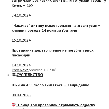
Затримали російських агентів, які готували теракт у
Києві, — СБУ
24.10.2024
“Накачав” дитину психотропами та згвалтував –
киянин проведе 14 років за ґратами
15.10.2024
Протаранив дерево і ледве не погубив трьох
пасажирів
14.10.2024
Prev
Next
Showing
1
Of
86
СУСПIЛЬСТВО
Ціни на АЗС скоро знизяться, –
Свириденко
08.04.2026
Понад 150 броварчан отримають адресну