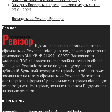
Завтра в Броварській громаді вимикатимуть світло
23.04.2025
Громадський Ревізор. Бровари
Про нас
Щотижнева загальнополітична газета
«Громадський Ревізор», свідоцтво про державну реєстрацію
друкованого ЗМІ КВ № 21097-10897Р. Засновник та
видавець: ТОВ «Незалежна інформаційна компанія «Голос
Київщини» Редакція може не поділяти думку авторів
публікацій. Будь-який передрук матеріалів – з обов’язковим
посиланням на газету «Громадський Ревізор». За зміст та
достовірність інформації у рекламних матеріалах відповідає
рекламодавець. Матеріали, позначені значком Р друкуються
на правах реклами.
# TRENDING
новини
Бровари
Броварський район
відео
Поліція