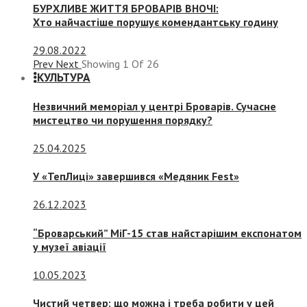
БУРХЛИВЕ ЖИТТЯ БРОВАРІВ ВНОЧІ:
Хто найчастіше порушує комендантську годину
29.08.2022
Prev
Next
Showing
1
Of
26
КУЛЬТУРА
Незвичний меморіал у центрі Броварів. Сучасне
мистецтво чи порушення порядку?
25.04.2025
У «ТепЛиці» завершився «Медяник Fest»
26.12.2023
“Броварський” МіГ-15 став найстарішим експонатом
у музеї авіації
10.05.2023
Чистий четвер: що можна і треба робити у цей