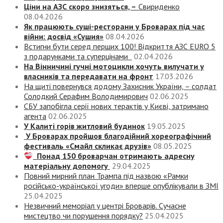
Ціни на АЗС скоро знизяться, –
Свириденко
08.04.2026
Як працюють суші-ресторани у Броварах під час
війни: досвід «Сушия»
08.04.2026
Встигни бути серед перших 100! Відкриття АЗС EURO 5
з подарунками та суперцінами
02.04.2026
На Вінничині гучні мотоцикли хочуть вилучати у
власників та передавати на фронт
17.03.2026
На щиті повернувся додому Захисник України, – солдат
Солодкий Серафим Володимирович
02.06.2025
СБУ запобігла серії нових терактів у Києві, затримано
агента
02.06.2025
У Калиті горів житловий будинок
19.05.2025
У Броварах пройшов благодійний хореографічний
фестиваль «Смайл скликає друзів»
08.05.2025
Понад 150 броварчан отримають адресну
матеріальну допомогу
29.04.2025
Повний мирний план Трампа під назвою «‎Рамки
російсько-української угоди» вперше опублікували в ЗМІ
25.04.2025
Незвичний меморіал у центрі Броварів. Сучасне
мистецтво чи порушення порядку?
25.04.2025