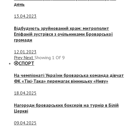
день
13.04.2023
Відбудують зруйнований храм: митрополит
Епіфаній зустрівся з очільниками Броварської
громади
12.01.2023
Prev
Next
Showing
1
Of
9
СПОРТ
На чемпіонаті України броварська команда дівчат
ФК «Тікі-Така» перемагає вінницьку «Ниву»
18.04.2025
Нагороди броварських боксерів на турнір в Білій
Церкві
09.04.2025