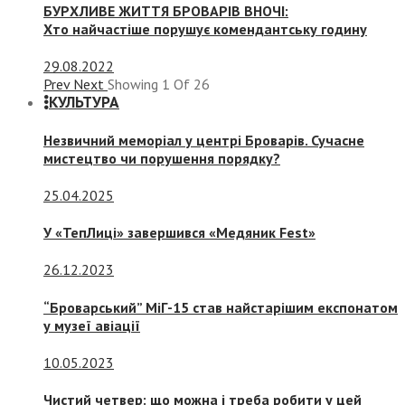
БУРХЛИВЕ ЖИТТЯ БРОВАРІВ ВНОЧІ:
Хто найчастіше порушує комендантську годину
29.08.2022
Prev
Next
Showing
1
Of
26
КУЛЬТУРА
Незвичний меморіал у центрі Броварів. Сучасне
мистецтво чи порушення порядку?
25.04.2025
У «ТепЛиці» завершився «Медяник Fest»
26.12.2023
“Броварський” МіГ-15 став найстарішим експонатом
у музеї авіації
10.05.2023
Чистий четвер: що можна і треба робити у цей