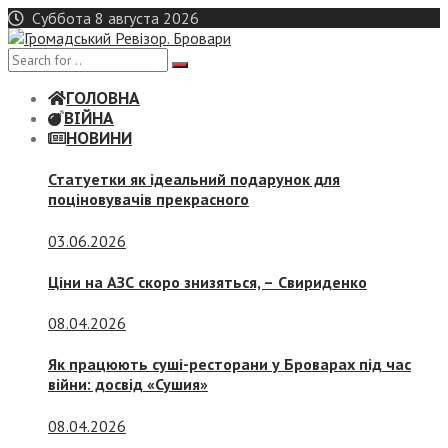
Skip
Суббота 8 августа 2026
to
content
ГОЛОВНА
ВІЙНА
НОВИНИ
Статуетки як ідеальний подарунок для
поціновувачів прекрасного
03.06.2026
Ціни на АЗС скоро знизяться, –
Свириденко
08.04.2026
Як працюють суші-ресторани у Броварах під час
війни: досвід «Сушия»
08.04.2026