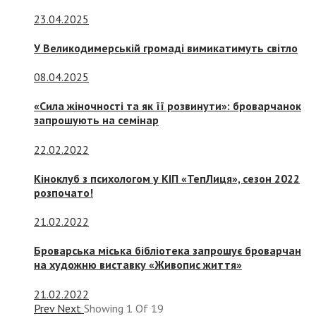
23.04.2025
У Великодимерській громаді вимикатимуть світло
08.04.2025
«Сила жіночності та як її розвинути»: броварчанок
запрошують на семінар
22.02.2022
Кіноклуб з психологом у КІП «ТепЛиця», сезон 2022
розпочато!
21.02.2022
Броварська міська бібліотека запрошує броварчан
на художню виставку «Живопис життя»
21.02.2022
Prev
Next
Showing
1
Of
19