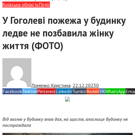
Київська область
Події
У Гоголеві пожежа у будинку
ледве не позбавила жінку
життя (ФОТО)
Ломенко Кристина
22.12.2023
0
—
Facebook
Twitter
Pinterest
LinkedIn
Tumblr
Reddit
VK
WhatsApp
Emai
Від вогню у будинку впав дах, на щастя, власниця будинку не
постраждала