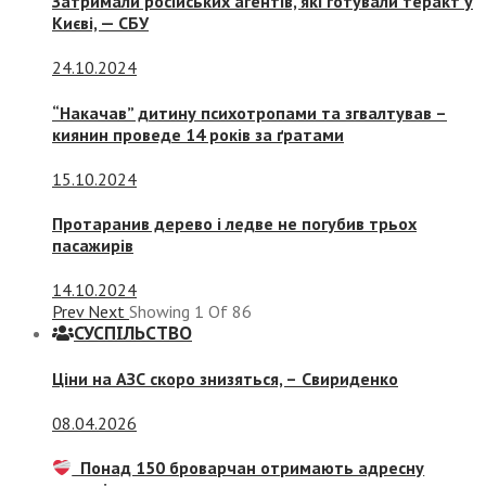
Затримали російських агентів, які готували теракт у
Києві, — СБУ
24.10.2024
“Накачав” дитину психотропами та згвалтував –
киянин проведе 14 років за ґратами
15.10.2024
Протаранив дерево і ледве не погубив трьох
пасажирів
14.10.2024
Prev
Next
Showing
1
Of
86
СУСПIЛЬСТВО
Ціни на АЗС скоро знизяться, –
Свириденко
08.04.2026
Понад 150 броварчан отримають адресну