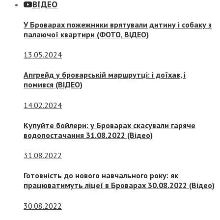
ВІДЕО
У Броварах пожежники врятували дитину і собаку з
палаючої квартири (ФОТО, ВІДЕО)
13.05.2024
Апгрейд у броварській маршрутці: і доїхав, і
помився (ВІДЕО)
14.02.2024
Купуйте бойлери: у Броварах скасували гаряче
водопостачання 31.08.2022 (Відео)
31.08.2022
Готовність до нового навчального року: як
працюватимуть ліцеї в Броварах 30.08.2022 (Відео)
30.08.2022