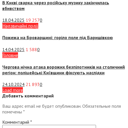
В Києві сварка через російську музику закінчилась
вбивством
18.04.2025
19 257
0
Надзвичайні події
Пожежа на Броварщині: горіло поле під Баришівкою
14.04.2025
1 588
0
Головне
Чергова нічна атака ворожих безпілотників на столичний
регіон: поліцейські Київщини фіксують наслідки
24.10.2024
21 893
0
Load more
Добавить комментарий
Ваш адрес email не будет опубликован.
Обязательные поля
помечены
*
Комментарий
*