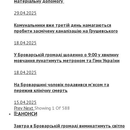
матеріальну допомогу
29.04.2025
Комунальники вже третій день намагаються
пробити засмічену каналізацію на Грушевського
18.04.2025
У Броварській громаді щоденно о 9:00 у хвилину
мовчання лунатимуть метроном та Гімн України
18.04.2025
На Броварщині чоловік подавився м’ясом та
пережив клінічну смерть
15.04.2025
Prev
Next
Showing
1
Of
588
АНОНСИ
Завтра в Броварській громаді вимикатимуть світло