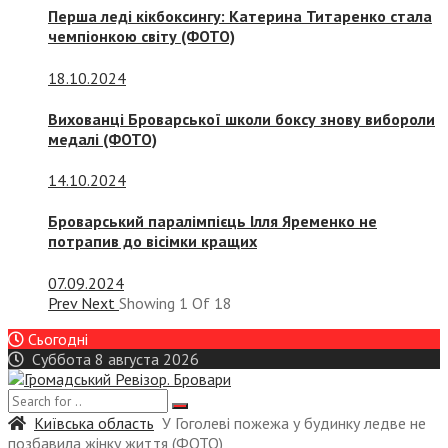
Перша леді кікбоксингу: Катерина Титаренко стала
чемпіонкою світу (ФОТО)
18.10.2024
Вихованці Броварської школи боксу знову вибороли
медалі (ФОТО)
14.10.2024
Броварський паралімпієць Ілля Яременко не
потрапив до вісімки кращих
07.09.2024
Prev
Next
Showing
1
Of
18
Сьогодні
Суббота 8 августа 2026
Київська область
У Гоголеві пожежа у будинку ледве не
позбавила жінку життя (ФОТО)