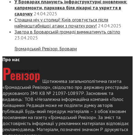
У Броварах планують інфраструктурні оновлення:
капремонти, парковка біля лікарні та укриття в
садочку
24.04.2025
Страшна ніч у столиці! Київ оговтується після
наймасштабнішої атаки з початку року!
24.04.2025
Завтра в Броварській громаді вимикатимуть світло
23.04.2025
Громадський Ревізор. Бровари
Про нас
Щотижнева загальнополітична газета
«Громадський Ревізор», свідоцтво про державну реєстрацію
друкованого ЗМІ КВ № 21097-10897Р. Засновник та
видавець: ТОВ «Незалежна інформаційна компанія «Голос
Київщини» Редакція може не поділяти думку авторів
публікацій. Будь-який передрук матеріалів – з обов’язковим
посиланням на газету «Громадський Ревізор». За зміст та
достовірність інформації у рекламних матеріалах відповідає
рекламодавець. Матеріали, позначені значком Р друкуються