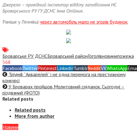
Джерело – провідний інспектор відділу запобігання НС
Броварського РУ ГУ ДСНС Інна Олійник.
Раніше у Лехнівці
через автомобіль мало не згорів будинок
.
Броварське РУ ДСНС
Броварський район
Гоголів
новини
пожежа
568
Facebook
Twitter
Pinterest
LinkedIn
Tumblr
Reddit
VK
WhatsApp
Emai
Тріумф “Акварелей” і не одна перемога на престижному
конкурсі
У Броварах пройшов Молитовний сніданок. Сьогодні –
різдвяний (ФОТО)
Related posts
Related posts
More from author
Новини