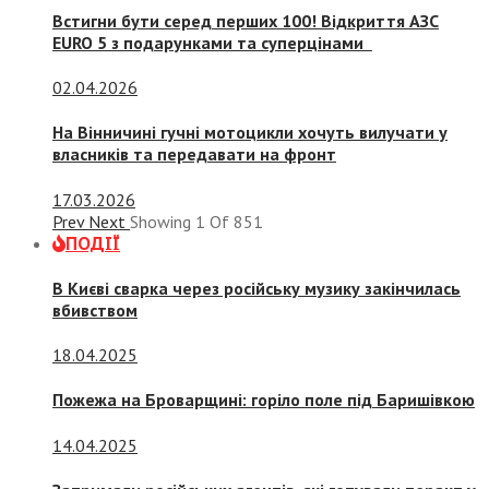
Встигни бути серед перших 100! Відкриття АЗС
EURO 5 з подарунками та суперцінами
02.04.2026
На Вінничині гучні мотоцикли хочуть вилучати у
власників та передавати на фронт
17.03.2026
Prev
Next
Showing
1
Of
851
ПОДІЇ
В Києві сварка через російську музику закінчилась
вбивством
18.04.2025
Пожежа на Броварщині: горіло поле під Баришівкою
14.04.2025