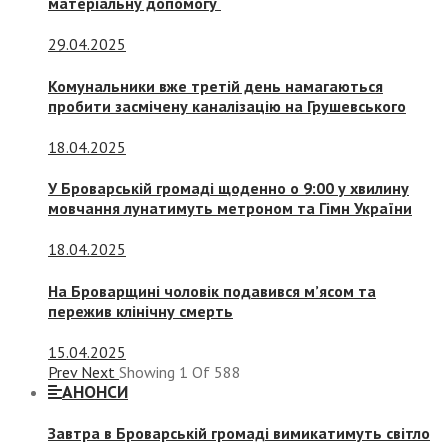
матеріальну допомогу
29.04.2025
Комунальники вже третій день намагаються
пробити засмічену каналізацію на Грушевського
18.04.2025
У Броварській громаді щоденно о 9:00 у хвилину
мовчання лунатимуть метроном та Гімн України
18.04.2025
На Броварщині чоловік подавився м’ясом та
пережив клінічну смерть
15.04.2025
Prev
Next
Showing
1
Of
588
АНОНСИ
Завтра в Броварській громаді вимикатимуть світло