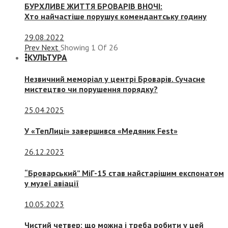
БУРХЛИВЕ ЖИТТЯ БРОВАРІВ ВНОЧІ:
Хто найчастіше порушує комендантську годину
29.08.2022
Prev
Next
Showing
1
Of
26
КУЛЬТУРА
Незвичний меморіал у центрі Броварів. Сучасне
мистецтво чи порушення порядку?
25.04.2025
У «ТепЛиці» завершився «Медяник Fest»
26.12.2023
“Броварський” МіГ-15 став найстарішим експонатом
у музеї авіації
10.05.2023
Чистий четвер: що можна і треба робити у цей