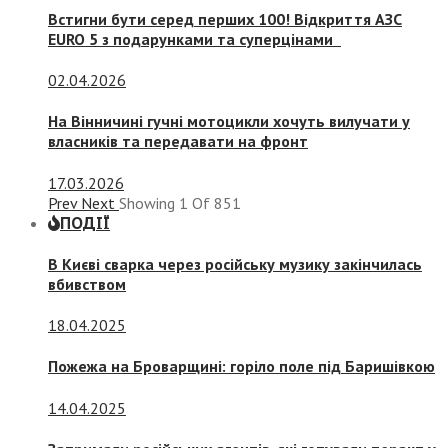
Встигни бути серед перших 100! Відкриття АЗС
EURO 5 з подарунками та суперцінами
02.04.2026
На Вінничині гучні мотоцикли хочуть вилучати у
власників та передавати на фронт
17.03.2026
Prev
Next
Showing
1
Of
851
ПОДІЇ
В Києві сварка через російську музику закінчилась
вбивством
18.04.2025
Пожежа на Броварщині: горіло поле під Баришівкою
14.04.2025