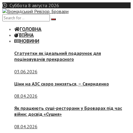
Skip
Суббота 8 августа 2026
to
content
ГОЛОВНА
ВІЙНА
НОВИНИ
Статуетки як ідеальний подарунок для
поціновувачів прекрасного
03.06.2026
Ціни на АЗС скоро знизяться, –
Свириденко
08.04.2026
Як працюють суші-ресторани у Броварах під час
війни: досвід «Сушия»
08.04.2026