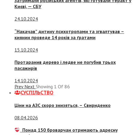
Затримали російських агентів, які готували теракт у
Києві, — СБУ
24.10.2024
“Накачав” дитину психотропами та згвалтував –
киянин проведе 14 років за ґратами
15.10.2024
Протаранив дерево і ледве не погубив трьох
пасажирів
14.10.2024
Prev
Next
Showing
1
Of
86
СУСПIЛЬСТВО
Ціни на АЗС скоро знизяться, –
Свириденко
08.04.2026
Понад 150 броварчан отримають адресну