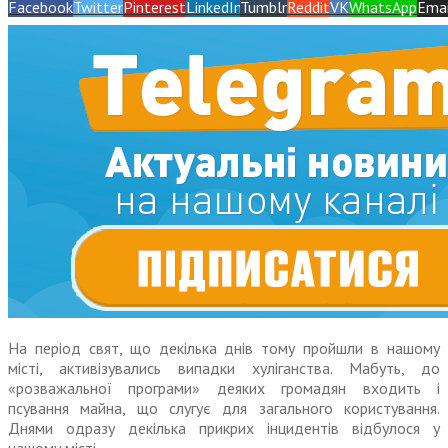
Facebook
Twitter
Pinterest
LinkedIn
Tumblr
Reddit
VK
WhatsApp
Emai
На період свят, що декілька днів тому пройшли в нашому
місті, активізувались випадки хуліганства. Мабуть, до
«розважальної програми» деяких громадян входить і
псування майна, що слугує для загального користування.
Днями одразу декілька прикрих інцидентів відбулося у