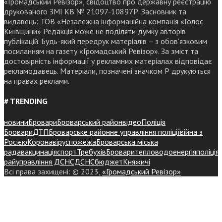
«Громадський Ревізор», свідоцтво про державну реєстрацію
друкованого ЗМІ КВ № 21097-10897Р. Засновник та
видавець: ТОВ «Незалежна інформаційна компанія «Голос
Київщини» Редакція може не поділяти думку авторів
публікацій. Будь-який передрук матеріалів – з обов’язковим
посиланням на газету «Громадський Ревізор». За зміст та
достовірність інформації у рекламних матеріалах відповідає
рекламодавець. Матеріали, позначені значком Р друкуються
на правах реклами.
# TRENDING
новини
Бровари
Броварський район
відео
Поліція
Бровари
ДТП
Броварське районне управління поліції
війна з
Росією
Коронавірус
пожежа
Броварська міська
рада
вакцинація
спорт
Требухів
Броваритепловодоенергія
поліція
райуправління ДСНС
ДСНС
бюджет
Княжичі
Всі права захищені: © 2023,
«Громадський Ревізор»