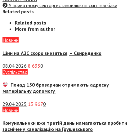
У приватному секторі встановлюють сміттєві баки
Related posts
Related posts
More from author
Новини
Ціни на АЗС скоро знизяться, –
Свириденко
08.04.2026
8 633
0
Суспiльство
Понад 150 броварчан отримають адресну
матеріальну допомогу
29.04.2025
13 967
0
Новини
Комунальники вже третій день намагаються пробити
засмічену каналізацію на Грушевського