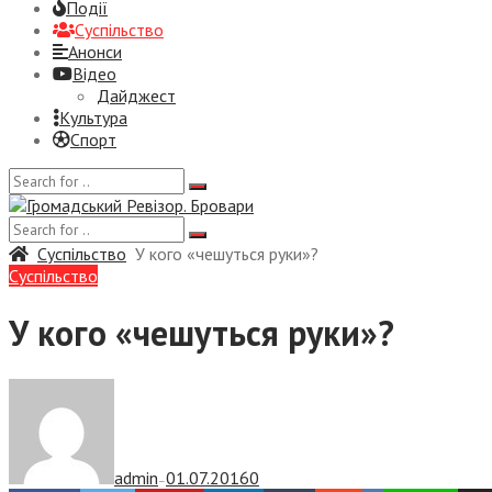
Події
Суспiльство
Анонси
Відео
Дайджест
Культура
Спорт
Суспiльство
У кого «чешуться руки»?
Суспiльство
У кого «чешуться руки»?
admin
01.07.2016
0
—