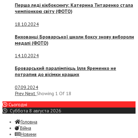
Перша леді кікбоксингу: Катерина Титаренко стала
чемпіонкою світу (ФОТО)
18.10.2024
Вихованці Броварської школи боксу знову вибороли
медалі (ФОТО)
14.10.2024
Броварський паралімпієць Ілля Яременко не
потрапив до вісімки кращих
07.09.2024
Prev
Next
Showing
1
Of
18
Сьогодні
Суббота 8 августа 2026
Головна
Війна
Новини