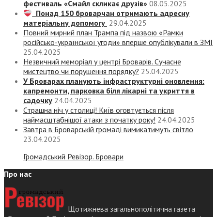
фестиваль «Смайл скликає друзів»
08.05.2025
Понад 150 броварчан отримають адресну
матеріальну допомогу
29.04.2025
Повний мирний план Трампа під назвою «‎Рамки
російсько-української угоди» вперше опублікували в ЗМІ
25.04.2025
Незвичний меморіал у центрі Броварів. Сучасне
мистецтво чи порушення порядку?
25.04.2025
У Броварах планують інфраструктурні оновлення:
капремонти, парковка біля лікарні та укриття в
садочку
24.04.2025
Страшна ніч у столиці! Київ оговтується після
наймасштабнішої атаки з початку року!
24.04.2025
Завтра в Броварській громаді вимикатимуть світло
23.04.2025
Громадський Ревізор. Бровари
Про нас
Щотижнева загальнополітична газета