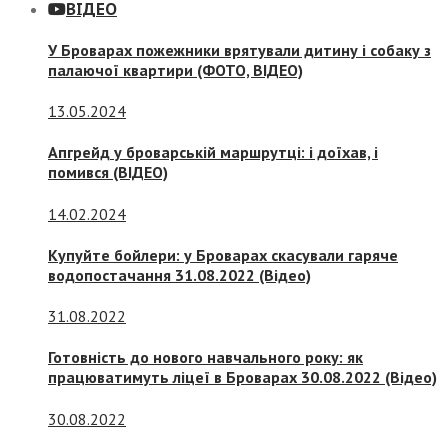
ВІДЕО
У Броварах пожежники врятували дитину і собаку з
палаючої квартири (ФОТО, ВІДЕО)
13.05.2024
Апгрейд у броварській маршрутці: і доїхав, і
помився (ВІДЕО)
14.02.2024
Купуйте бойлери: у Броварах скасували гаряче
водопостачання 31.08.2022 (Відео)
31.08.2022
Готовність до нового навчального року: як
працюватимуть ліцеї в Броварах 30.08.2022 (Відео)
30.08.2022