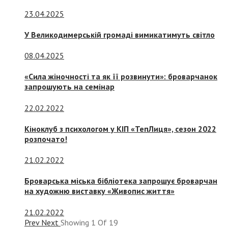
23.04.2025
У Великодимерській громаді вимикатимуть світло
08.04.2025
«Сила жіночності та як її розвинути»: броварчанок
запрошують на семінар
22.02.2022
Кіноклуб з психологом у КІП «ТепЛиця», сезон 2022
розпочато!
21.02.2022
Броварська міська бібліотека запрошує броварчан
на художню виставку «Живопис життя»
21.02.2022
Prev
Next
Showing
1
Of
19