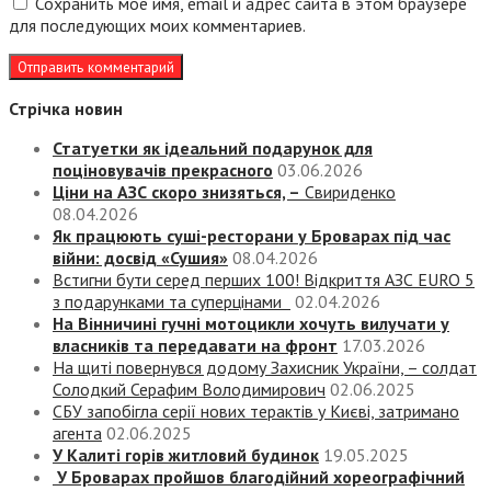
Сохранить моё имя, email и адрес сайта в этом браузере
для последующих моих комментариев.
Стрічка новин
Статуетки як ідеальний подарунок для
поціновувачів прекрасного
03.06.2026
Ціни на АЗС скоро знизяться, –
Свириденко
08.04.2026
Як працюють суші-ресторани у Броварах під час
війни: досвід «Сушия»
08.04.2026
Встигни бути серед перших 100! Відкриття АЗС EURO 5
з подарунками та суперцінами
02.04.2026
На Вінничині гучні мотоцикли хочуть вилучати у
власників та передавати на фронт
17.03.2026
На щиті повернувся додому Захисник України, – солдат
Солодкий Серафим Володимирович
02.06.2025
СБУ запобігла серії нових терактів у Києві, затримано
агента
02.06.2025
У Калиті горів житловий будинок
19.05.2025
У Броварах пройшов благодійний хореографічний