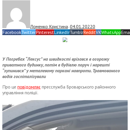
Ломенко Кристина
04.01.2022
0
—
Facebook
Twitter
Pinterest
LinkedIn
Tumblr
Reddit
VK
WhatsApp
Emai
У Погребах “Лексус” на швидкості врізався в огорожу
приватного будинку, потім в будівлю поруч і нарешті
“зупинився” у металевому паркані навпроти. Травмованого
водія госпіталізували
Про це
повідомляє
пресслужба Броварського районного
управління поліції.