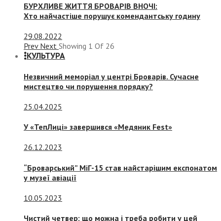
БУРХЛИВЕ ЖИТТЯ БРОВАРІВ ВНОЧІ:
Хто найчастіше порушує комендантську годину
29.08.2022
Prev
Next
Showing
1
Of
26
КУЛЬТУРА
Незвичний меморіал у центрі Броварів. Сучасне
мистецтво чи порушення порядку?
25.04.2025
У «ТепЛиці» завершився «Медяник Fest»
26.12.2023
“Броварський” МіГ-15 став найстарішим експонатом
у музеї авіації
10.05.2023
Чистий четвер: що можна і треба робити у цей