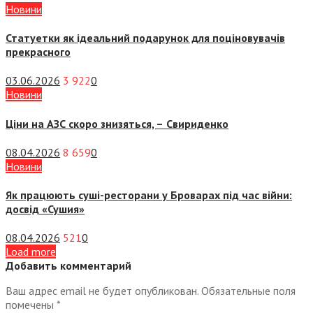
Новини
Статуетки як ідеальний подарунок для поціновувачів
прекрасного
03.06.2026
3 922
0
Новини
Ціни на АЗС скоро знизяться, –
Свириденко
08.04.2026
8 659
0
Новини
Як працюють суші-ресторани у Броварах під час війни:
досвід «Сушия»
08.04.2026
521
0
Load more
Добавить комментарий
Ваш адрес email не будет опубликован.
Обязательные поля
помечены
*