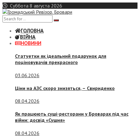
Skip
Суббота 8 августа 2026
to
content
ГОЛОВНА
ВІЙНА
НОВИНИ
Статуетки як ідеальний подарунок для
поціновувачів прекрасного
03.06.2026
Ціни на АЗС скоро знизяться, –
Свириденко
08.04.2026
Як працюють суші-ресторани у Броварах під час
війни: досвід «Сушия»
08.04.2026