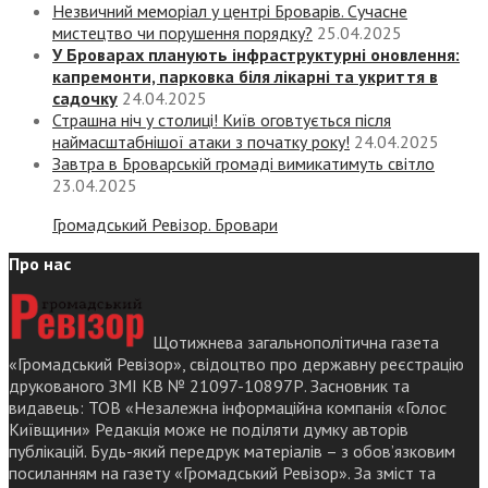
Незвичний меморіал у центрі Броварів. Сучасне
мистецтво чи порушення порядку?
25.04.2025
У Броварах планують інфраструктурні оновлення:
капремонти, парковка біля лікарні та укриття в
садочку
24.04.2025
Страшна ніч у столиці! Київ оговтується після
наймасштабнішої атаки з початку року!
24.04.2025
Завтра в Броварській громаді вимикатимуть світло
23.04.2025
Громадський Ревізор. Бровари
Про нас
Щотижнева загальнополітична газета
«Громадський Ревізор», свідоцтво про державну реєстрацію
друкованого ЗМІ КВ № 21097-10897Р. Засновник та
видавець: ТОВ «Незалежна інформаційна компанія «Голос
Київщини» Редакція може не поділяти думку авторів
публікацій. Будь-який передрук матеріалів – з обов’язковим
посиланням на газету «Громадський Ревізор». За зміст та