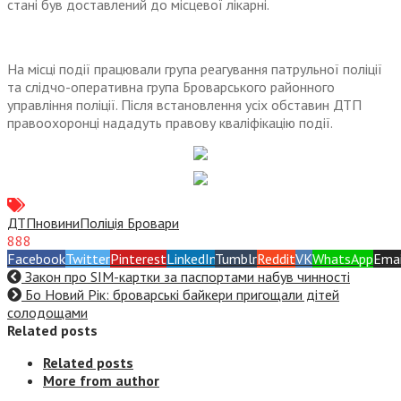
стані був доставлений до місцевої лікарні.
На місці події працювали група реагування патрульної поліції
та слідчо-оперативна група Броварського районного
управління поліції. Після встановлення усіх обставин ДТП
правоохоронці нададуть правову кваліфікацію події.
ДТП
новини
Поліція Бровари
888
Facebook
Twitter
Pinterest
LinkedIn
Tumblr
Reddit
VK
WhatsApp
Emai
Закон про SIM-картки за паспортами набув чинності
Бо Новий Рік: броварські байкери пригощали дітей
солодощами
Related posts
Related posts
More from author