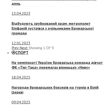
день
13.04.2023
Відбудують зруйнований храм: митрополит
Епіфаній зустрівся з очільниками Броварської
громади
12.01.2023
Prev
Next
Showing
1
Of
9
СПОРТ
На чемпіонаті України броварська команда дівчат
ФК «Тікі-Така» перемагає вінницьку «Ниву»
18.04.2025
Нагороди броварських боксерів на турнір в Білій
Церкві
09.04.2025