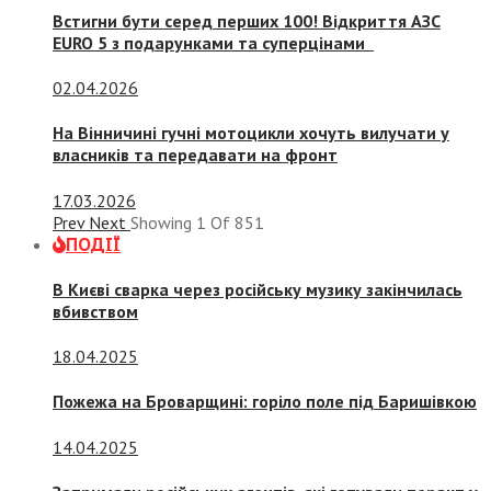
Встигни бути серед перших 100! Відкриття АЗС
EURO 5 з подарунками та суперцінами
02.04.2026
На Вінничині гучні мотоцикли хочуть вилучати у
власників та передавати на фронт
17.03.2026
Prev
Next
Showing
1
Of
851
ПОДІЇ
В Києві сварка через російську музику закінчилась
вбивством
18.04.2025
Пожежа на Броварщині: горіло поле під Баришівкою
14.04.2025