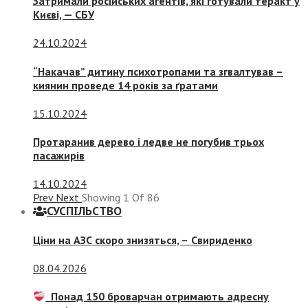
Затримали російських агентів, які готували теракт у
Києві, — СБУ
24.10.2024
“Накачав” дитину психотропами та згвалтував –
киянин проведе 14 років за ґратами
15.10.2024
Протаранив дерево і ледве не погубив трьох
пасажирів
14.10.2024
Prev
Next
Showing
1
Of
86
СУСПIЛЬСТВО
Ціни на АЗС скоро знизяться, –
Свириденко
08.04.2026
Понад 150 броварчан отримають адресну