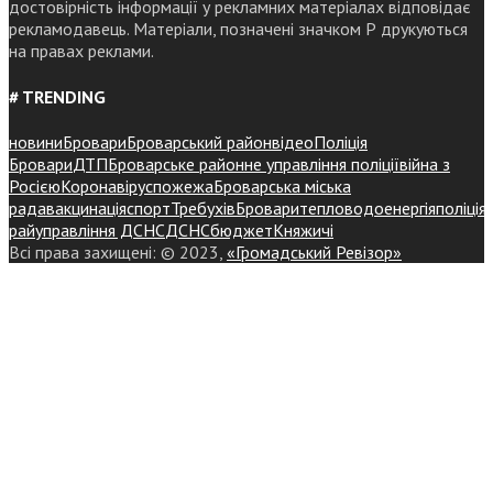
достовірність інформації у рекламних матеріалах відповідає
рекламодавець. Матеріали, позначені значком Р друкуються
на правах реклами.
# TRENDING
новини
Бровари
Броварський район
відео
Поліція
Бровари
ДТП
Броварське районне управління поліції
війна з
Росією
Коронавірус
пожежа
Броварська міська
рада
вакцинація
спорт
Требухів
Броваритепловодоенергія
поліція
райуправління ДСНС
ДСНС
бюджет
Княжичі
Всі права захищені: © 2023,
«Громадський Ревізор»