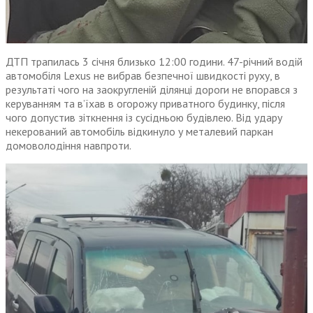
ДТП трапилась 3 січня близько 12:00 години. 47-річний водій
автомобіля Lexus не вибрав безпечної швидкості руху, в
результаті чого на заокругленій ділянці дороги не впорався з
керуванням та в’їхав в огорожу приватного будинку, після
чого допустив зіткнення із сусідньою будівлею. Від удару
некерований автомобіль відкинуло у металевий паркан
домоволодіння навпроти.