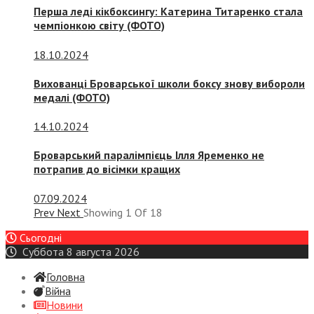
Перша леді кікбоксингу: Катерина Титаренко стала
чемпіонкою світу (ФОТО)
18.10.2024
Вихованці Броварської школи боксу знову вибороли
медалі (ФОТО)
14.10.2024
Броварський паралімпієць Ілля Яременко не
потрапив до вісімки кращих
07.09.2024
Prev
Next
Showing
1
Of
18
Сьогодні
Суббота 8 августа 2026
Головна
Війна
Новини