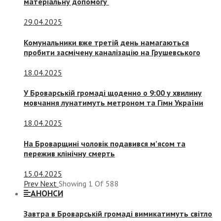
матеріальну допомогу
29.04.2025
Комунальники вже третій день намагаються
пробити засмічену каналізацію на Грушевського
18.04.2025
У Броварській громаді щоденно о 9:00 у хвилину
мовчання лунатимуть метроном та Гімн України
18.04.2025
На Броварщині чоловік подавився м’ясом та
пережив клінічну смерть
15.04.2025
Prev
Next
Showing
1
Of
588
АНОНСИ
Завтра в Броварській громаді вимикатимуть світло