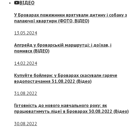
ВІДЕО
У Броварах пожежники врятували дитину і собаку з
палаючої квартири (ФОТО, ВІДЕО)
13.05.2024
Апгрейд у броварській маршрутці: і доїхав, і
помився (ВІДЕО)
14.02.2024
Купуйте бойлери: у Броварах скасували гаряче
водопостачання 31.08.2022 (Відео)
31.08.2022
Готовність до нового навчального року: як
працюватимуть ліцеї в Броварах 30.08.2022 (Відео)
30.08.2022