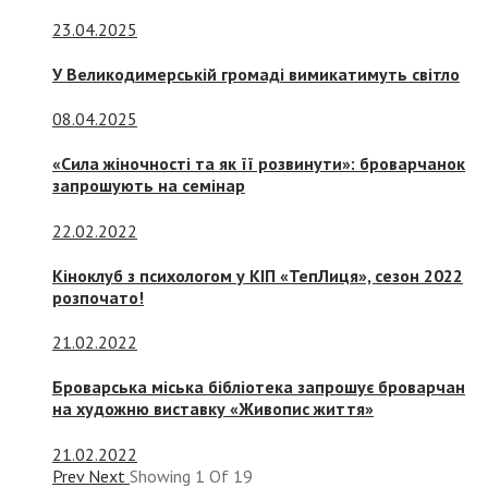
23.04.2025
У Великодимерській громаді вимикатимуть світло
08.04.2025
«Сила жіночності та як її розвинути»: броварчанок
запрошують на семінар
22.02.2022
Кіноклуб з психологом у КІП «ТепЛиця», сезон 2022
розпочато!
21.02.2022
Броварська міська бібліотека запрошує броварчан
на художню виставку «Живопис життя»
21.02.2022
Prev
Next
Showing
1
Of
19