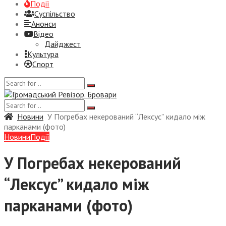
Події
Суспiльство
Анонси
Відео
Дайджест
Культура
Спорт
Новини
У Погребах некерований “Лексус” кидало між
парканами (фото)
Новини
Події
У Погребах некерований
“Лексус” кидало між
парканами (фото)