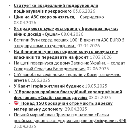
Статуетки як ідеальний подарунок для
поціновувачів прекрасного
03.06.2026
Ціни на АЗС скоро знизяться, –
Свириденко
08.04.2026
Як працюють суші-ресторани у Броварах під час
війни: досвід «Сушия»
08.04.2026
Встигни бути серед перших 100! Відкриття АЗС EURO 5
з подарунками та суперцінами
02.04.2026
На Вінничині гучні мотоцикли хочуть вилучати у
власників та передавати на фронт
17.03.2026
На щиті повернувся додому Захисник України, – солдат
Солодкий Серафим Володимирович
02.06.2025
СБУ запобігла серії нових терактів у Києві, затримано
агента
02.06.2025
У Калиті горів житловий будинок
19.05.2025
У Броварах пройшов благодійний хореографічний
фестиваль «Смайл скликає друзів»
08.05.2025
Понад 150 броварчан отримають адресну
матеріальну допомогу
29.04.2025
Повний мирний план Трампа під назвою «‎Рамки
російсько-української угоди» вперше опублікували в ЗМІ
25.04.2025