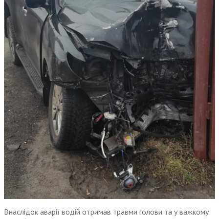
Внаслідок аварії водій отримав травми голови та у важкому