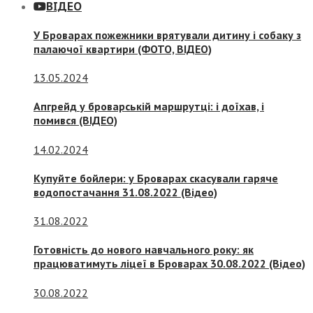
ВІДЕО
У Броварах пожежники врятували дитину і собаку з
палаючої квартири (ФОТО, ВІДЕО)
13.05.2024
Апгрейд у броварській маршрутці: і доїхав, і
помився (ВІДЕО)
14.02.2024
Купуйте бойлери: у Броварах скасували гаряче
водопостачання 31.08.2022 (Відео)
31.08.2022
Готовність до нового навчального року: як
працюватимуть ліцеї в Броварах 30.08.2022 (Відео)
30.08.2022