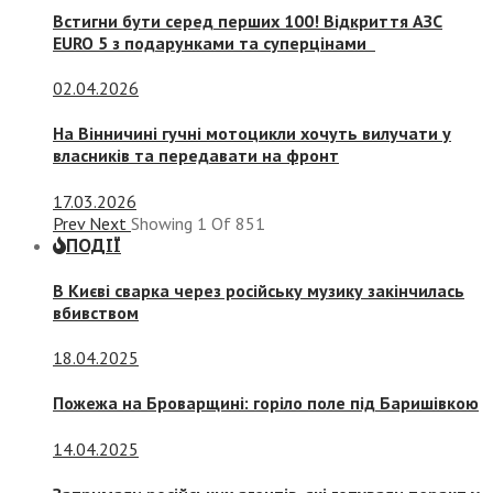
Встигни бути серед перших 100! Відкриття АЗС
EURO 5 з подарунками та суперцінами
02.04.2026
На Вінничині гучні мотоцикли хочуть вилучати у
власників та передавати на фронт
17.03.2026
Prev
Next
Showing
1
Of
851
ПОДІЇ
В Києві сварка через російську музику закінчилась
вбивством
18.04.2025
Пожежа на Броварщині: горіло поле під Баришівкою
14.04.2025