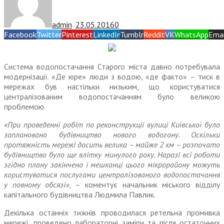
admin
23.05.2016
0
—
Facebook
Twitter
Pinterest
LinkedIn
Tumblr
Reddit
VK
WhatsApp
Emai
Система водопостачання Старого міста давно потребувала
модернізації. «Де юре» люди з водою, «де факто» – тиск в
мережах був настільки низьким, що користуватися
централізованим водопостачанням було великою
проблемою.
«При проведенні робіт по реконструкції вулиці Київської було
заплановано будівництво нового водогону. Оскільки
протяжність мережі досить велика – майже 2 км – розпочато
будівництво було ще влітку минулого року. Наразі всі роботи
згідно плану закінчено і мешканці цього мікрорайону можуть
користуватися послугами централізованого водопостачання
у повному обсязі»
, – коментує начальник міського відділу
капітального будівництва Людмила Павлик.
Декілька останніх тижнів проводилася ретельна промивка
мережі, проведено лабораторні заміри та після остаточних