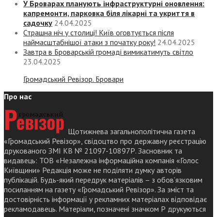
У Броварах планують інфраструктурні оновлення:
капремонти, парковка біля лікарні та укриття в
садочку
24.04.2025
Страшна ніч у столиці! Київ оговтується після
наймасштабнішої атаки з початку року!
24.04.2025
Завтра в Броварській громаді вимикатимуть світло
23.04.2025
Громадський Ревізор. Бровари
Про нас
Щотижнева загальнополітична газета
«Громадський Ревізор», свідоцтво про державну реєстрацію
друкованого ЗМІ КВ № 21097-10897Р. Засновник та
видавець: ТОВ «Незалежна інформаційна компанія «Голос
Київщини» Редакція може не поділяти думку авторів
публікацій. Будь-який передрук матеріалів – з обов’язковим
посиланням на газету «Громадський Ревізор». За зміст та
достовірність інформації у рекламних матеріалах відповідає
рекламодавець. Матеріали, позначені значком Р друкуються