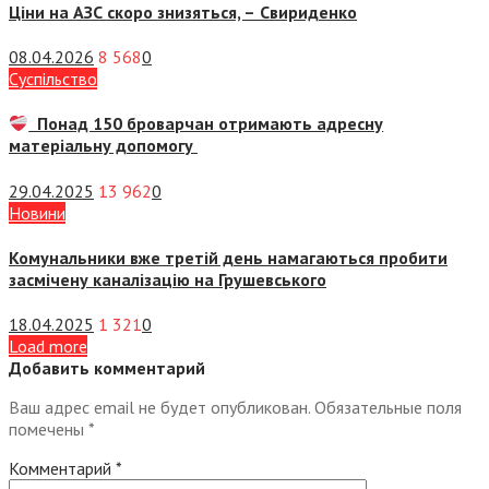
Ціни на АЗС скоро знизяться, –
Свириденко
08.04.2026
8 568
0
Суспiльство
Понад 150 броварчан отримають адресну
матеріальну допомогу
29.04.2025
13 962
0
Новини
Комунальники вже третій день намагаються пробити
засмічену каналізацію на Грушевського
18.04.2025
1 321
0
Load more
Добавить комментарий
Ваш адрес email не будет опубликован.
Обязательные поля
помечены
*
Комментарий
*