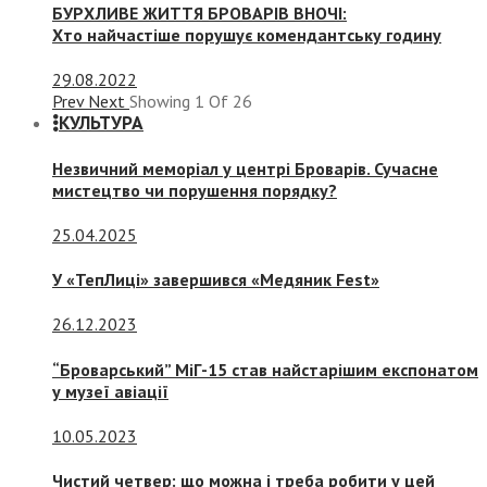
БУРХЛИВЕ ЖИТТЯ БРОВАРІВ ВНОЧІ:
Хто найчастіше порушує комендантську годину
29.08.2022
Prev
Next
Showing
1
Of
26
КУЛЬТУРА
Незвичний меморіал у центрі Броварів. Сучасне
мистецтво чи порушення порядку?
25.04.2025
У «ТепЛиці» завершився «Медяник Fest»
26.12.2023
“Броварський” МіГ-15 став найстарішим експонатом
у музеї авіації
10.05.2023
Чистий четвер: що можна і треба робити у цей