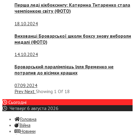
Перша леді кікбоксингу: Катерина Титаренко стала
чемпіонкою світу (ФОТО)
18.10.2024
Вихованці Броварської школи боксу знову вибороли
медалі (ФОТО)
14.10.2024
Броварський паралімпієць Ілля Яременко не
потрапив до вісімки кращих
07.09.2024
Prev
Next
Showing
1
Of
18
Сьогодні
Четверг 6 августа 2026
Головна
Війна
Новини