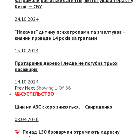
Затримали російських агентів, які готували теракт у
Києві, — СБУ
24.10.2024
“Накачав” дитину психотропами та згвалтував –
киянин проведе 14 років за ґратами
15.10.2024
Протаранив дерево і ледве не погубив трьох
пасажирів
14.10.2024
Prev
Next
Showing
1
Of
86
СУСПIЛЬСТВО
Ціни на АЗС скоро знизяться, –
Свириденко
08.04.2026
Понад 150 броварчан отримають адресну