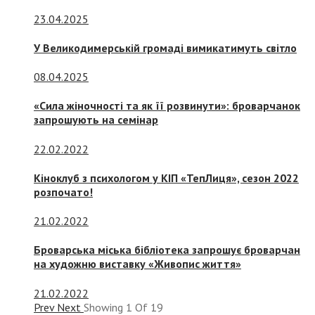
23.04.2025
У Великодимерській громаді вимикатимуть світло
08.04.2025
«Сила жіночності та як її розвинути»: броварчанок
запрошують на семінар
22.02.2022
Кіноклуб з психологом у КІП «ТепЛиця», сезон 2022
розпочато!
21.02.2022
Броварська міська бібліотека запрошує броварчан
на художню виставку «Живопис життя»
21.02.2022
Prev
Next
Showing
1
Of
19