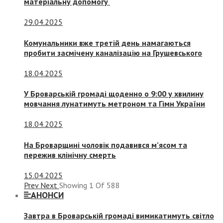
матеріальну допомогу
29.04.2025
Комунальники вже третій день намагаються
пробити засмічену каналізацію на Грушевського
18.04.2025
У Броварській громаді щоденно о 9:00 у хвилину
мовчання лунатимуть метроном та Гімн України
18.04.2025
На Броварщині чоловік подавився м’ясом та
пережив клінічну смерть
15.04.2025
Prev
Next
Showing
1
Of
588
АНОНСИ
Завтра в Броварській громаді вимикатимуть світло