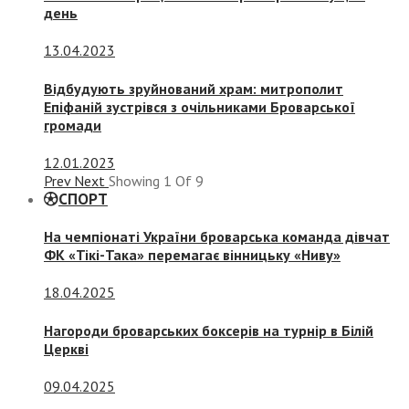
день
13.04.2023
Відбудують зруйнований храм: митрополит
Епіфаній зустрівся з очільниками Броварської
громади
12.01.2023
Prev
Next
Showing
1
Of
9
СПОРТ
На чемпіонаті України броварська команда дівчат
ФК «Тікі-Така» перемагає вінницьку «Ниву»
18.04.2025
Нагороди броварських боксерів на турнір в Білій
Церкві
09.04.2025