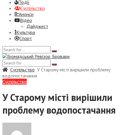
Події
Суспiльство
Анонси
Відео
Дайджест
Культура
Спорт
Суспiльство
У Старому місті вирішили проблему
водопостачання
Суспiльство
У Старому місті вирішили
проблему водопостачання