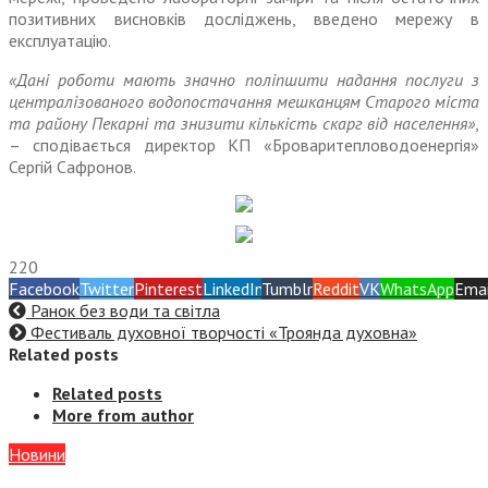
позитивних висновків досліджень, введено мережу в
експлуатацію.
«Дані роботи мають значно поліпшити надання послуги з
централізованого водопостачання мешканцям Старого міста
та району Пекарні та знизити кількість скарг від населення»
,
– сподівається директор КП «Броваритепловодоенергія»
Сергій Сафронов.
220
Facebook
Twitter
Pinterest
LinkedIn
Tumblr
Reddit
VK
WhatsApp
Emai
Ранок без води та світла
Фестиваль духовної творчості «Троянда духовна»
Related posts
Related posts
More from author
Новини