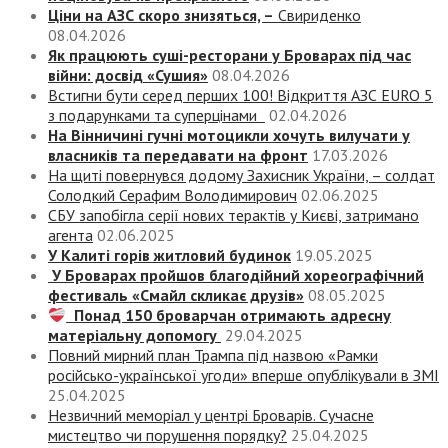
Ціни на АЗС скоро знизяться, –
Свириденко
08.04.2026
Як працюють суші-ресторани у Броварах під час
війни: досвід «Сушия»
08.04.2026
Встигни бути серед перших 100! Відкриття АЗС EURO 5
з подарунками та суперцінами
02.04.2026
На Вінничині гучні мотоцикли хочуть вилучати у
власників та передавати на фронт
17.03.2026
На щиті повернувся додому Захисник України, – солдат
Солодкий Серафим Володимирович
02.06.2025
СБУ запобігла серії нових терактів у Києві, затримано
агента
02.06.2025
У Калиті горів житловий будинок
19.05.2025
У Броварах пройшов благодійний хореографічний
фестиваль «Смайл скликає друзів»
08.05.2025
Понад 150 броварчан отримають адресну
матеріальну допомогу
29.04.2025
Повний мирний план Трампа під назвою «‎Рамки
російсько-української угоди» вперше опублікували в ЗМІ
25.04.2025
Незвичний меморіал у центрі Броварів. Сучасне
мистецтво чи порушення порядку?
25.04.2025