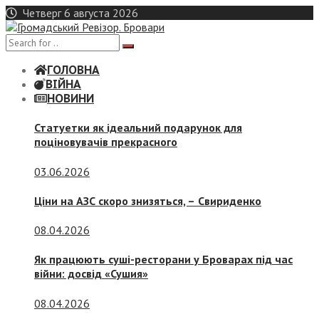
Skip
Четверг 6 августа 2026
to
content
ГОЛОВНА
ВІЙНА
НОВИНИ
Статуетки як ідеальний подарунок для
поціновувачів прекрасного
03.06.2026
Ціни на АЗС скоро знизяться, –
Свириденко
08.04.2026
Як працюють суші-ресторани у Броварах під час
війни: досвід «Сушия»
08.04.2026