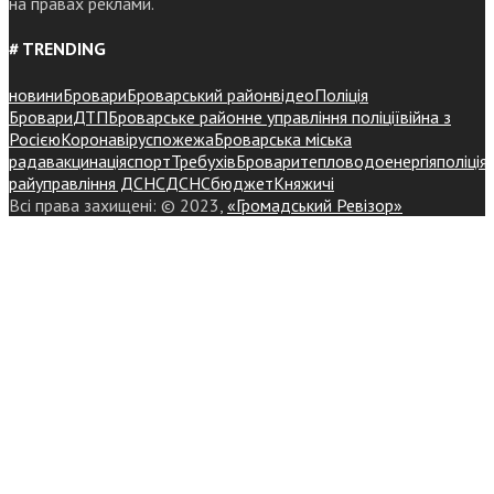
на правах реклами.
# TRENDING
новини
Бровари
Броварський район
відео
Поліція
Бровари
ДТП
Броварське районне управління поліції
війна з
Росією
Коронавірус
пожежа
Броварська міська
рада
вакцинація
спорт
Требухів
Броваритепловодоенергія
поліція
райуправління ДСНС
ДСНС
бюджет
Княжичі
Всі права захищені: © 2023,
«Громадський Ревізор»