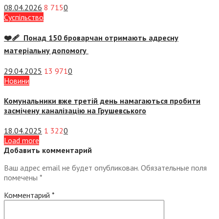
08.04.2026
8 715
0
Суспiльство
❤️‍🩹 Понад 150 броварчан отримають адресну
матеріальну допомогу
29.04.2025
13 971
0
Новини
Комунальники вже третій день намагаються пробити
засмічену каналізацію на Грушевського
18.04.2025
1 322
0
Load more
Добавить комментарий
Ваш адрес email не будет опубликован.
Обязательные поля
помечены
*
Комментарий
*