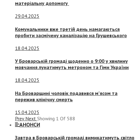
матеріальну допомогу
29.04.2025
Комунальники вже третій день намагаються
пробити засмічену каналізацію на Грушевського
18.04.2025
У Броварській громаді щоденно о 9:00 у хвилину
мовчання лунатимуть метроном та Гімн України
18.04.2025
На Броварщині чоловік подавився м’ясом та
пережив клінічну смерть
15.04.2025
Prev
Next
Showing
1
Of
588
АНОНСИ
Завтра в Броварській громаді вимикатимуть світло