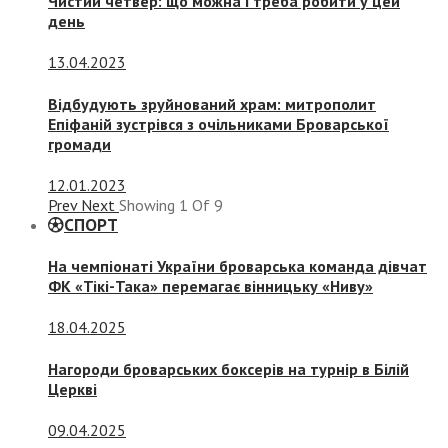
Чистий четвер: що можна і треба робити у цей
день
13.04.2023
Відбудують зруйнований храм: митрополит
Епіфаній зустрівся з очільниками Броварської
громади
12.01.2023
Prev
Next
Showing
1
Of
9
СПОРТ
На чемпіонаті України броварська команда дівчат
ФК «Тікі-Така» перемагає вінницьку «Ниву»
18.04.2025
Нагороди броварських боксерів на турнір в Білій
Церкві
09.04.2025