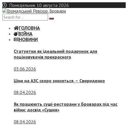
Skip
Понедельник 10 августа 2026
to
content
ГОЛОВНА
ВІЙНА
НОВИНИ
Статуетки як ідеальний подарунок для
поціновувачів прекрасного
03.06.2026
Ціни на АЗС скоро знизяться, –
Свириденко
08.04.2026
Як працюють суші-ресторани у Броварах під час
війни: досвід «Сушия»
08.04.2026