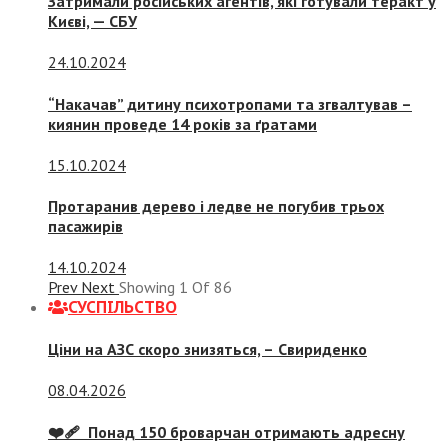
Затримали російських агентів, які готували теракт у
Києві, — СБУ
24.10.2024
“Накачав” дитину психотропами та згвалтував –
киянин проведе 14 років за ґратами
15.10.2024
Протаранив дерево і ледве не погубив трьох
пасажирів
14.10.2024
Prev
Next
Showing
1
Of
86
СУСПIЛЬСТВО
Ціни на АЗС скоро знизяться, –
Свириденко
08.04.2026
❤️‍🩹 Понад 150 броварчан отримають адресну