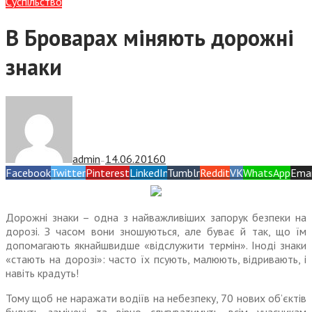
Суспiльство
В Броварах міняють дорожні
знаки
admin
14.06.2016
0
—
Facebook
Twitter
Pinterest
LinkedIn
Tumblr
Reddit
VK
WhatsApp
Emai
Дорожні знаки – одна з найважливіших запорук безпеки на
дорозі. З часом вони зношуються, але буває й так, що їм
допомагають якнайшвидше «відслужити термін». Іноді знаки
«стають на дорозі»: часто їх псують, малюють, відривають, і
навіть крадуть!
Тому щоб не наражати водіїв на небезпеку, 70 нових об’єктів