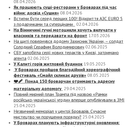
08.04.2026
Як працюють суші-ресторани у Броварах під час
війни: досвід «Сушия»
08.04.2026
Встигни бути серед перших 100! Відкриття АЗС EURO 5
з подарунками та суперцінами
02.04.2026
На Вінничині гучні мотоцикли хочуть вилучати у
власників та передавати на фронт
17.03.2026
На щиті повернувся додому Захисник України, – солдат
Солодкий Серафим Володимирович
02.06.2025
СБУ запобігла серії нових терактів у Києві, затримано
агента
02.06.2025
У Калиті горів житловий будинок
19.05.2025
У Броварах пройшов благодійний хореографічний
фестиваль «Смайл скликає друзів»
08.05.2025
❤️‍🩹 Понад 150 броварчан отримають адресну
матеріальну допомогу
29.04.2025
Повний мирний план Трампа під назвою «‎Рамки
російсько-української угоди» вперше опублікували в ЗМІ
25.04.2025
Незвичний меморіал у центрі Броварів. Сучасне
мистецтво чи порушення порядку?
25.04.2025
У Броварах планують інфраструктурні оновлення: