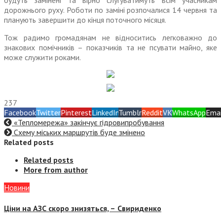
будуть замінені та вірно слугуватимуть всім учасникам
дорожнього руху. Роботи по заміні розпочалися 14 червня та
планують завершити до кінця поточного місяця.
Тож радимо громадянам не відноситись легковажно до
знакових помічників – показчиків та не псувати майно, яке
може служити роками.
237
Facebook
Twitter
Pinterest
LinkedIn
Tumblr
Reddit
VK
WhatsApp
Emai
«Тепломережа» закінчує гідровипробування
Схему міських маршрутів буде змінено
Related posts
Related posts
More from author
Новини
Ціни на АЗС скоро знизяться, –
Свириденко