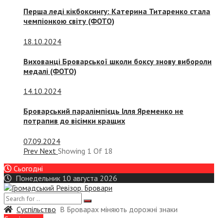
Перша леді кікбоксингу: Катерина Титаренко стала
чемпіонкою світу (ФОТО)
18.10.2024
Вихованці Броварської школи боксу знову вибороли
медалі (ФОТО)
14.10.2024
Броварський паралімпієць Ілля Яременко не
потрапив до вісімки кращих
07.09.2024
Prev
Next
Showing
1
Of
18
Сьогодні
Понедельник 10 августа 2026
Суспiльство
В Броварах міняють дорожні знаки