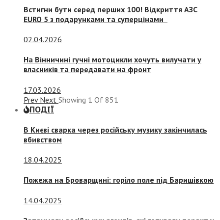
Встигни бути серед перших 100! Відкриття АЗС
EURO 5 з подарунками та суперцінами
02.04.2026
На Вінничині гучні мотоцикли хочуть вилучати у
власників та передавати на фронт
17.03.2026
Prev
Next
Showing
1
Of
851
ПОДІЇ
В Києві сварка через російську музику закінчилась
вбивством
18.04.2025
Пожежа на Броварщині: горіло поле під Баришівкою
14.04.2025