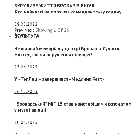
БУРХЛИВЕ ЖИТТЯ БРОВАРІВ ВНОЧІ:
Хто найчастіше порушує комендантську годину
29.08.2022
Prev
Next
Showing
1
Of
26
КУЛЬТУРА
Незвичний меморіал у центрі Броварів. Сучасне
мистецтво чи порушення порядку?
25.04.2025
У «ТепЛиці» завершився «Медяник Fest»
26.12.2023
“Броварський” МіГ-15 став найстарішим експонатом
у музеї авіації
10.05.2023