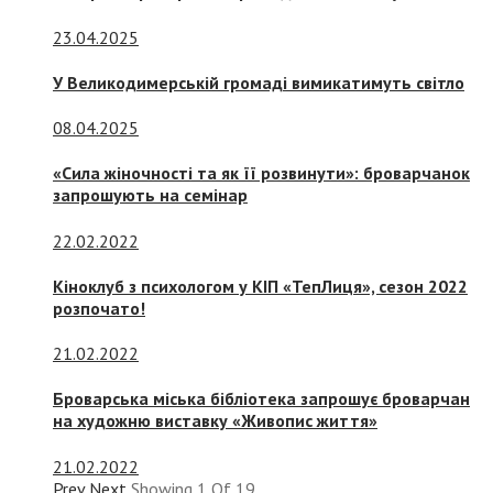
23.04.2025
У Великодимерській громаді вимикатимуть світло
08.04.2025
«Сила жіночності та як її розвинути»: броварчанок
запрошують на семінар
22.02.2022
Кіноклуб з психологом у КІП «ТепЛиця», сезон 2022
розпочато!
21.02.2022
Броварська міська бібліотека запрошує броварчан
на художню виставку «Живопис життя»
21.02.2022
Prev
Next
Showing
1
Of
19