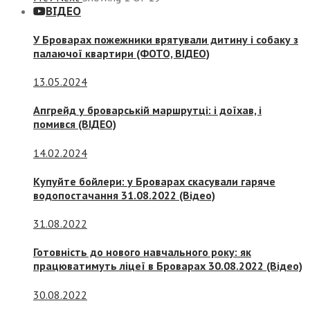
ВІДЕО
У Броварах пожежники врятували дитину і собаку з
палаючої квартири (ФОТО, ВІДЕО)
13.05.2024
Апгрейд у броварській маршрутці: і доїхав, і
помився (ВІДЕО)
14.02.2024
Купуйте бойлери: у Броварах скасували гаряче
водопостачання 31.08.2022 (Відео)
31.08.2022
Готовність до нового навчального року: як
працюватимуть ліцеї в Броварах 30.08.2022 (Відео)
30.08.2022