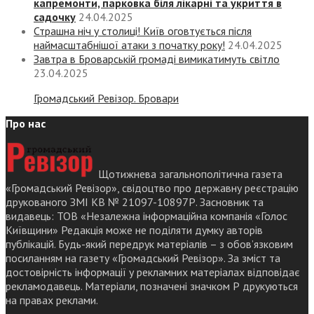
капремонти, парковка біля лікарні та укриття в
садочку
24.04.2025
Страшна ніч у столиці! Київ оговтується після
наймасштабнішої атаки з початку року!
24.04.2025
Завтра в Броварській громаді вимикатимуть світло
23.04.2025
Громадський Ревізор. Бровари
Про нас
Щотижнева загальнополітична газета
«Громадський Ревізор», свідоцтво про державну реєстрацію
друкованого ЗМІ КВ № 21097-10897Р. Засновник та
видавець: ТОВ «Незалежна інформаційна компанія «Голос
Київщини» Редакція може не поділяти думку авторів
публікацій. Будь-який передрук матеріалів – з обов’язковим
посиланням на газету «Громадський Ревізор». За зміст та
достовірність інформації у рекламних матеріалах відповідає
рекламодавець. Матеріали, позначені значком Р друкуються
на правах реклами.