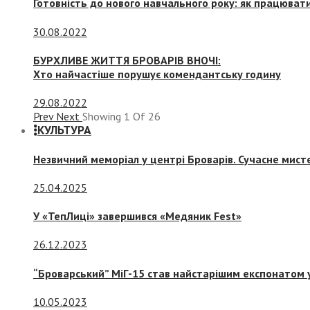
Готовність до нового навчального року: як працювати
30.08.2022
БУРХЛИВЕ ЖИТТЯ БРОВАРІВ ВНОЧІ:
Хто найчастіше порушує комендантську годину
29.08.2022
Prev
Next
Showing
1
Of
26
КУЛЬТУРА
Незвичний меморіал у центрі Броварів. Сучасне мис
25.04.2025
У «ТепЛиці» завершився «Медяник Fest»
26.12.2023
“Броварський” МіГ-15 став найстарішим експонатом у
10.05.2023