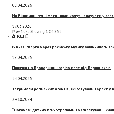
02.04.2026
На Вінничині гучні мотоцикли хочуть вилучати у вла
17.03.2026
Prev
Next
Showing
1
Of
851
ПОДІЇ
В Києві сварка через російську музику закінчилась в
18.04.2025
Пожежа на Броварщині: горіло поле під Баришівкою
14.04.2025
Затримали російських агентів, які готували теракт у К
24.10.2024
“Накачав” дитину психотропами та згвалтував – киян