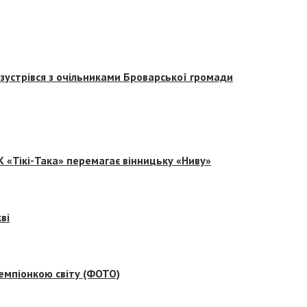
зустрівся з очільниками Броварської громади
 «Тікі-Така» перемагає вінницьку «Ниву»
ві
емпіонкою світу (ФОТО)