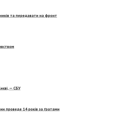
сників та передавати на фронт
бивством
иєві, — СБУ
ин проведе 14 років за ґратами