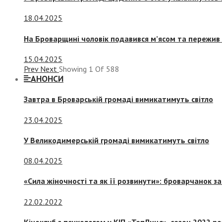
18.04.2025
На Броварщині чоловік подавився м’ясом та пережив 
15.04.2025
Prev
Next
Showing
1
Of
588
АНОНСИ
Завтра в Броварській громаді вимикатимуть світло
23.04.2025
У Великодимерській громаді вимикатимуть світло
08.04.2025
«Сила жіночності та як її розвинути»: броварчанок 
22.02.2022
Кіноклуб з психологом у КІП «ТепЛиця», сезон 2022 р