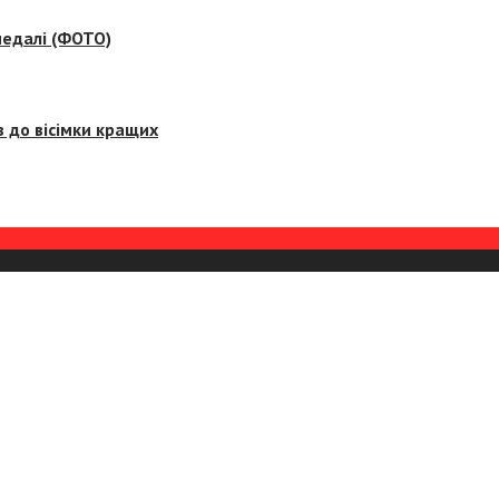
медалі (ФОТО)
 до вісімки кращих