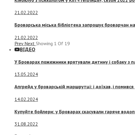
21.02.2022
Броварська міська бібліотека запрошує броварчан 
21.02.2022
Prev
Next
Showing
1
Of
19
ВІДЕО
У Броварах пожежники врятували дитину і собаку з 
13.05.2024
Апгрейд у броварській маршрутці: і доїхав, і помився
14.02.2024
Купуйте бойлери: у Броварах скасували гаряче водоп
31.08.2022