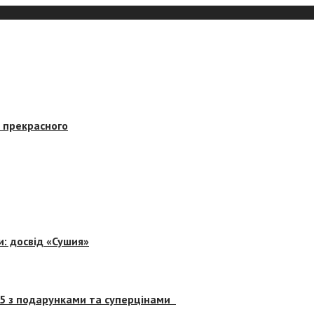
в прекрасного
и: досвід «Сушия»
 5 з подарунками та суперцінами