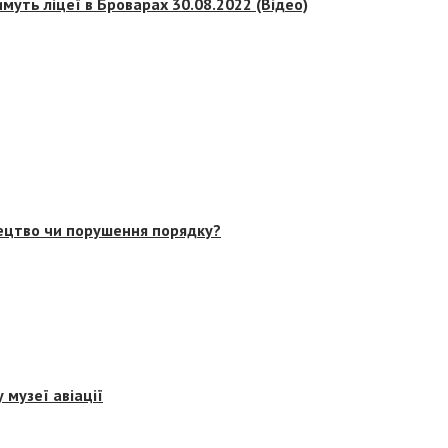
муть ліцеї в Броварах 30.08.2022 (Відео)
тецтво чи порушення порядку?
 музеї авіації