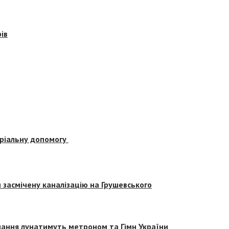
ів
еріальну допомогу
засмічену каналізацію на Грушевського
вчання лунатимуть метроном та Гімн України