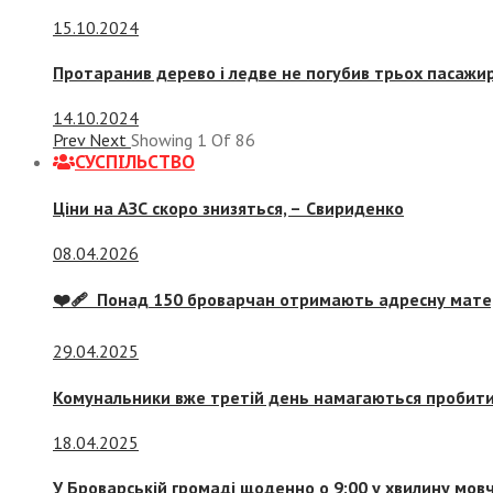
15.10.2024
Протаранив дерево і ледве не погубив трьох пасажир
14.10.2024
Prev
Next
Showing
1
Of
86
СУСПIЛЬСТВО
Ціни на АЗС скоро знизяться, –
Свириденко
08.04.2026
❤️‍🩹 Понад 150 броварчан отримають адресну мат
29.04.2025
Комунальники вже третій день намагаються пробити 
18.04.2025
У Броварській громаді щоденно о 9:00 у хвилину мо