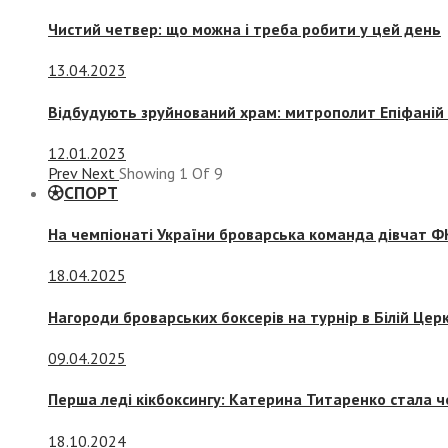
Чистий четвер: що можна і треба робити у цей день
13.04.2023
Відбудують зруйнований храм: митрополит Епіфаній 
12.01.2023
Prev
Next
Showing
1
Of
9
СПОРТ
На чемпіонаті України броварська команда дівчат ФК
18.04.2025
Нагороди броварських боксерів на турнір в Білій Церк
09.04.2025
Перша леді кікбоксингу: Катерина Титаренко стала ч
18.10.2024