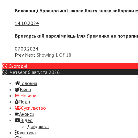
Вихованці Броварської школи боксу знову вибороли 
14.10.2024
Броварський паралімпієць Ілля Яременко не потрапив
07.09.2024
Prev
Next
Showing
1
Of
18
Сьогодні
Четверг 6 августа 2026
Головна
Війна
Новини
Події
Суспiльство
Анонси
Відео
Дайджест
Культура