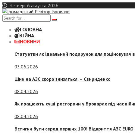
Skip
Четверг 6 августа 2026
to
content
ГОЛОВНА
ВІЙНА
НОВИНИ
Статуетки як ідеальний подарунок для поціновувачі
03.06.2026
Ціни на АЗС скоро знизяться, –
Свириденко
08.04.2026
Як працюють суші-ресторани у Броварах під час війн
08.04.2026
Встигни бути серед перших 100! Відкриття АЗС EURO