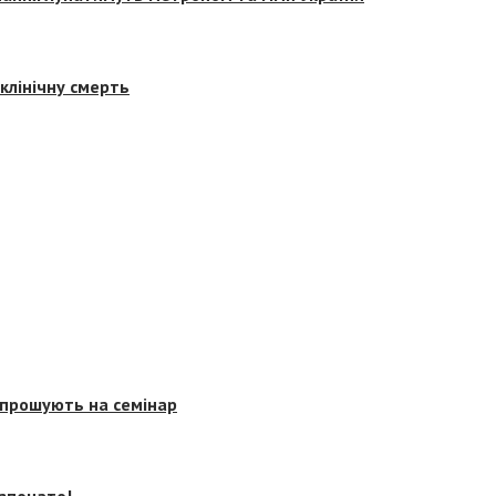
клінічну смерть
запрошують на семінар
озпочато!