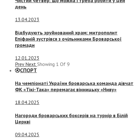
Чистий четвер: що можна і треба робити у цей
день
13.04.2023
Відбудують зруйнований храм: митрополит
Епіфаній зустрівся з очільниками Броварської
громади
12.01.2023
Prev
Next
Showing
1
Of
9
СПОРТ
На чемпіонаті України броварська команда дівчат
ФК «Тікі-Така» перемагає вінницьку «Ниву»
18.04.2025
Нагороди броварських боксерів на турнір в Білій
Церкві
09.04.2025