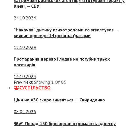
Затримали російських агентів, які готували теракт у
Києві, — СБУ
24.10.2024
“Накачав” дитину психотропами та згвалтував –
киянин проведе 14 років за ґратами
15.10.2024
Протаранив дерево і ледве не погубив трьох
пасажирів
14.10.2024
Prev
Next
Showing
1
Of
86
СУСПIЛЬСТВО
Ціни на АЗС скоро знизяться, –
Свириденко
08.04.2026
❤️‍🩹 Понад 150 броварчан отримають адресну