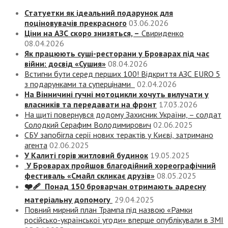
Статуетки як ідеальний подарунок для
поціновувачів прекрасного
03.06.2026
Ціни на АЗС скоро знизяться, –
Свириденко
08.04.2026
Як працюють суші-ресторани у Броварах під час
війни: досвід «Сушия»
08.04.2026
Встигни бути серед перших 100! Відкриття АЗС EURO 5
з подарунками та суперцінами
02.04.2026
На Вінничині гучні мотоцикли хочуть вилучати у
власників та передавати на фронт
17.03.2026
На щиті повернувся додому Захисник України, – солдат
Солодкий Серафим Володимирович
02.06.2025
СБУ запобігла серії нових терактів у Києві, затримано
агента
02.06.2025
У Калиті горів житловий будинок
19.05.2025
У Броварах пройшов благодійний хореографічний
фестиваль «Смайл скликає друзів»
08.05.2025
❤️‍🩹 Понад 150 броварчан отримають адресну
матеріальну допомогу
29.04.2025
Повний мирний план Трампа під назвою «‎Рамки
російсько-української угоди» вперше опублікували в ЗМІ