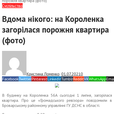
порожня квартира (фото)
Суспiльство
Вдома нікого: на Короленка
загорілася порожня квартира
(фото)
Кристина Ломенко
01.07.2021
0
—
Facebook
Twitter
Pinterest
LinkedIn
Tumblr
Reddit
VK
WhatsApp
Emai
В будинку на Короленка 56А сьогодні 1 липня, загорілася
квартира. Про це «Громадського ревізора» повідомили в
Броварському районному управлінні ГУ ДСНС в області.