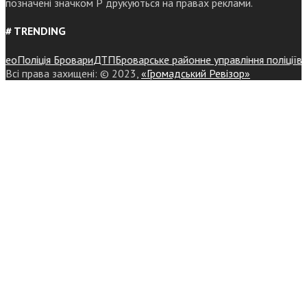
позначені значком Р друкуються на правах реклами.
# TRENDING
о
Поліція Бровари
ДТП
Броварське районне управління поліції
війна
Всі права захищені: © 2023,
«Громадський Ревізор»