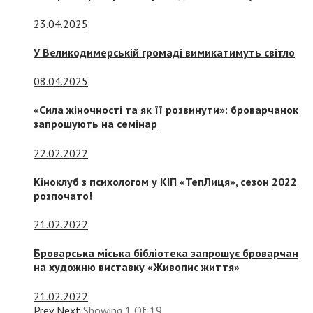
23.04.2025
У Великодимерській громаді вимикатимуть світло
08.04.2025
«Сила жіночності та як її розвинути»: броварчанок
запрошують на семінар
22.02.2022
Кіноклуб з психологом у КІП «ТепЛиця», сезон 2022
розпочато!
21.02.2022
Броварська міська бібліотека запрошує броварчан
на художню виставку «Живопис життя»
21.02.2022
Prev
Next
Showing
1
Of
19