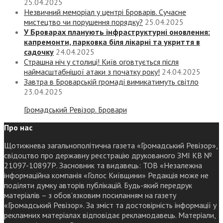
25.04.2025
Незвичний меморіал у центрі Броварів. Сучасне
мистецтво чи порушення порядку?
25.04.2025
У Броварах планують інфраструктурні оновлення:
капремонти, парковка біля лікарні та укриття в
садочку
24.04.2025
Страшна ніч у столиці! Київ оговтується після
наймасштабнішої атаки з початку року!
24.04.2025
Завтра в Броварській громаді вимикатимуть світло
23.04.2025
Громадський Ревізор. Бровари
Про нас
Щотижнева загальнополітична газета «Громадський Ревізор»,
свідоцтво про державну реєстрацію друкованого ЗМІ КВ №
21097-10897Р. Засновник та видавець: ТОВ «Незалежна
інформаційна компанія «Голос Київщини» Редакція може не
поділяти думку авторів публікацій. Будь-який передрук
матеріалів – з обов’язковим посиланням на газету
«Громадський Ревізор». За зміст та достовірність інформації у
рекламних матеріалах відповідає рекламодавець. Матеріали,