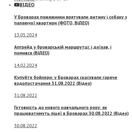
ВІДЕО
У Броварах пожежники врятували дитину і собаку з
палаючої квартири (ФОТО, ВІДЕО)
13.05.2024
Апгрейд у броварській маршрутці: і доїхав, і
помився (ВІДЕО)
14.02.2024
Купуйте бойлери: у Броварах скасували гаряче
водопостачання 31.08.2022 (Відео)
31.08.2022
Готовність до нового навчального року: як
працюватимуть ліцеї в Броварах 30.08.2022 (Відео)
30.08.2022