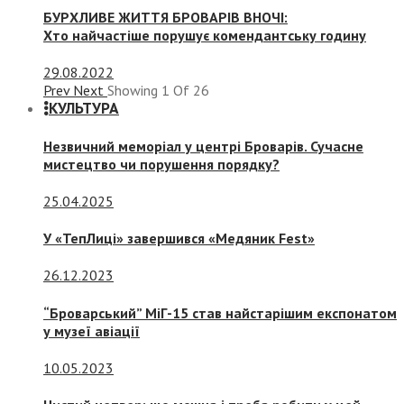
БУРХЛИВЕ ЖИТТЯ БРОВАРІВ ВНОЧІ:
Хто найчастіше порушує комендантську годину
29.08.2022
Prev
Next
Showing
1
Of
26
КУЛЬТУРА
Незвичний меморіал у центрі Броварів. Сучасне
мистецтво чи порушення порядку?
25.04.2025
У «ТепЛиці» завершився «Медяник Fest»
26.12.2023
“Броварський” МіГ-15 став найстарішим експонатом
у музеї авіації
10.05.2023