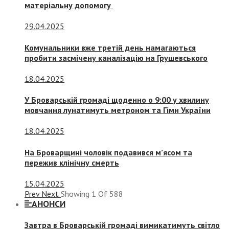
матеріальну допомогу
29.04.2025
Комунальники вже третій день намагаються
пробити засмічену каналізацію на Грушевського
18.04.2025
У Броварській громаді щоденно о 9:00 у хвилину
мовчання лунатимуть метроном та Гімн України
18.04.2025
На Броварщині чоловік подавився м’ясом та
пережив клінічну смерть
15.04.2025
Prev
Next
Showing
1
Of
588
АНОНСИ
Завтра в Броварській громаді вимикатимуть світло