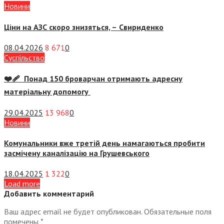
Новини
Ціни на АЗС скоро знизяться, –
Свириденко
08.04.2026
8 671
0
Суспiльство
❤️‍🩹 Понад 150 броварчан отримають адресну
матеріальну допомогу
29.04.2025
13 968
0
Новини
Комунальники вже третій день намагаються пробити
засмічену каналізацію на Грушевського
18.04.2025
1 322
0
Load more
Добавить комментарий
Ваш адрес email не будет опубликован.
Обязательные поля
помечены
*