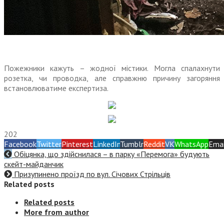
Пожежники кажуть – жодної містики. Могла спалахнути
розетка, чи проводка, але справжню причину загоряння
встановлюватиме експертиза.
202
Facebook
Twitter
Pinterest
LinkedIn
Tumblr
Reddit
VK
WhatsApp
Emai
Обіцянка, що здійснилася – в парку «Перемога» будують
скейт-майданчик
Призупинено проїзд по вул. Січових Стрільців
Related posts
Related posts
More from author