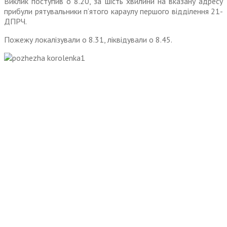
Виклик поступив о 8.20, за шість хвилини на вказану адресу
прибули рятувальники п’ятого караулу першого відділення 21-
ДПРЧ.
Пожежу локалізували о 8.31, ліквідували о 8.45.