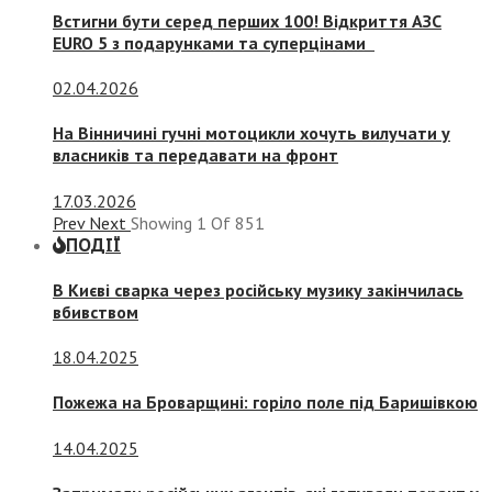
Встигни бути серед перших 100! Відкриття АЗС
EURO 5 з подарунками та суперцінами
02.04.2026
На Вінничині гучні мотоцикли хочуть вилучати у
власників та передавати на фронт
17.03.2026
Prev
Next
Showing
1
Of
851
ПОДІЇ
В Києві сварка через російську музику закінчилась
вбивством
18.04.2025
Пожежа на Броварщині: горіло поле під Баришівкою
14.04.2025