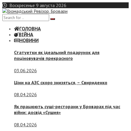
Skip
Воскресенье 9 августа 2026
to
content
ГОЛОВНА
ВІЙНА
НОВИНИ
Статуетки як ідеальний подарунок для
поціновувачів прекрасного
03.06.2026
Ціни на АЗС скоро знизяться, –
Свириденко
08.04.2026
Як працюють суші-ресторани у Броварах під час
війни: досвід «Сушия»
08.04.2026