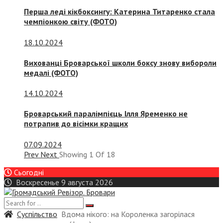
Перша леді кікбоксингу: Катерина Титаренко стала
чемпіонкою світу (ФОТО)
18.10.2024
Вихованці Броварської школи боксу знову вибороли
медалі (ФОТО)
14.10.2024
Броварський паралімпієць Ілля Яременко не
потрапив до вісімки кращих
07.09.2024
Prev
Next
Showing
1
Of
18
Сьогодні
Воскресенье 9 августа 2026
Суспiльство
Вдома нікого: на Короленка загорілася