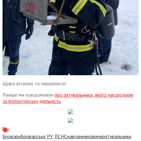
Щиро вітаємо та пишаємося!
Раніше ми повідомляли
про рятувальника, якого нагородили
за волонтерську діяльність
.
Бровари
Броварське РУ ДСНС
навчання
новини
рятувальники