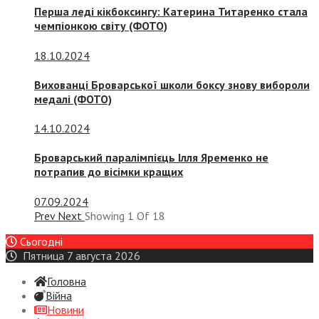
Перша леді кікбоксингу: Катерина Титаренко стала
чемпіонкою світу (ФОТО)
18.10.2024
Вихованці Броварської школи боксу знову вибороли
медалі (ФОТО)
14.10.2024
Броварський паралімпієць Ілля Яременко не
потрапив до вісімки кращих
07.09.2024
Prev
Next
Showing
1
Of
18
Сьогодні
Пятница 7 августа 2026
Головна
Війна
Новини