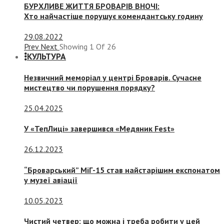
БУРХЛИВЕ ЖИТТЯ БРОВАРІВ ВНОЧІ:
Хто найчастіше порушує комендантську годину
29.08.2022
Prev
Next
Showing
1
Of
26
КУЛЬТУРА
Незвичний меморіал у центрі Броварів. Сучасне
мистецтво чи порушення порядку?
25.04.2025
У «ТепЛиці» завершився «Медяник Fest»
26.12.2023
“Броварський” МіГ-15 став найстарішим експонатом
у музеї авіації
10.05.2023
Чистий четвер: що можна і треба робити у цей