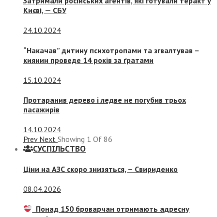
Затримали російських агентів, які готували теракт у
Києві, — СБУ
24.10.2024
“Накачав” дитину психотропами та згвалтував –
киянин проведе 14 років за ґратами
15.10.2024
Протаранив дерево і ледве не погубив трьох
пасажирів
14.10.2024
Prev
Next
Showing
1
Of
86
СУСПIЛЬСТВО
Ціни на АЗС скоро знизяться, –
Свириденко
08.04.2026
Понад 150 броварчан отримають адресну