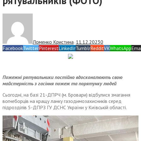
рятувальників (ФОТО)
Ломенко Кристина
11.12.2023
0
—
Facebook
Twitter
Pinterest
LinkedIn
Tumblr
Reddit
VK
WhatsApp
Emai
Пожежні рятувальники постійно вдосконалюють свою
майстерність з гасіння пожеж та порятунку людей
Сьогодні, на базі 21-ДПРЧ (м. Бровари) відбулися змагання
вогнеборців на кращу ланку газодимозахисників серед
підрозділів 5-ДПРЗ ГУ ДСНС України у Київській області.