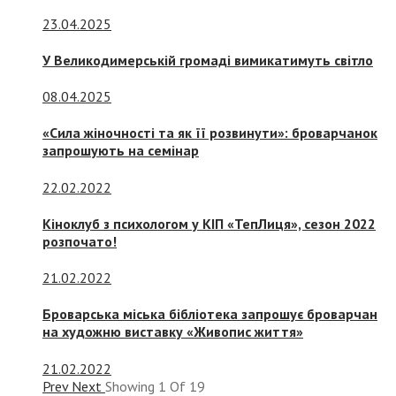
23.04.2025
У Великодимерській громаді вимикатимуть світло
08.04.2025
«Сила жіночності та як її розвинути»: броварчанок
запрошують на семінар
22.02.2022
Кіноклуб з психологом у КІП «ТепЛиця», сезон 2022
розпочато!
21.02.2022
Броварська міська бібліотека запрошує броварчан
на художню виставку «Живопис життя»
21.02.2022
Prev
Next
Showing
1
Of
19