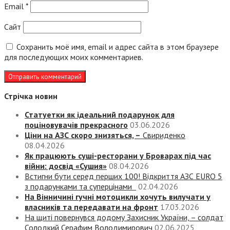
Email
*
Сайт
Сохранить моё имя, email и адрес сайта в этом браузере
для последующих моих комментариев.
Стрічка новин
Статуетки як ідеальний подарунок для
поціновувачів прекрасного
03.06.2026
Ціни на АЗС скоро знизяться, –
Свириденко
08.04.2026
Як працюють суші-ресторани у Броварах під час
війни: досвід «Сушия»
08.04.2026
Встигни бути серед перших 100! Відкриття АЗС EURO 5
з подарунками та суперцінами
02.04.2026
На Вінничині гучні мотоцикли хочуть вилучати у
власників та передавати на фронт
17.03.2026
На щиті повернувся додому Захисник України, – солдат
Солодкий Серафим Володимирович
02.06.2025