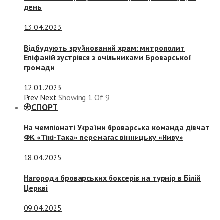
день
13.04.2023
Відбудують зруйнований храм: митрополит
Епіфаній зустрівся з очільниками Броварської
громади
12.01.2023
Prev
Next
Showing
1
Of
9
СПОРТ
На чемпіонаті України броварська команда дівчат
ФК «Тікі-Така» перемагає вінницьку «Ниву»
18.04.2025
Нагороди броварських боксерів на турнір в Білій
Церкві
09.04.2025