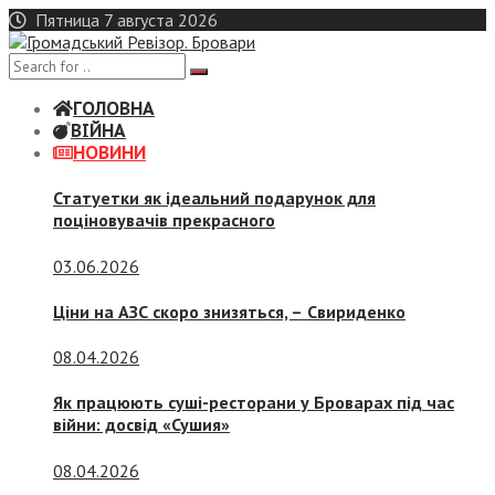
Skip
Пятница 7 августа 2026
to
content
ГОЛОВНА
ВІЙНА
НОВИНИ
Статуетки як ідеальний подарунок для
поціновувачів прекрасного
03.06.2026
Ціни на АЗС скоро знизяться, –
Свириденко
08.04.2026
Як працюють суші-ресторани у Броварах під час
війни: досвід «Сушия»
08.04.2026