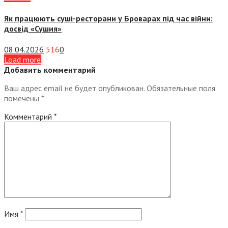
Як працюють суші-ресторани у Броварах під час війни:
досвід «Сушия»
08.04.2026
516
0
Load more
Добавить комментарий
Ваш адрес email не будет опубликован.
Обязательные поля
помечены
*
Комментарий
*
Имя
*