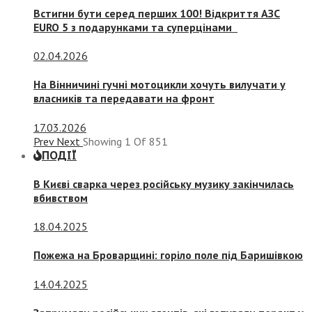
Встигни бути серед перших 100! Відкриття АЗС
EURO 5 з подарунками та суперцінами
02.04.2026
На Вінничині гучні мотоцикли хочуть вилучати у
власників та передавати на фронт
17.03.2026
Prev
Next
Showing
1
Of
851
ПОДІЇ
В Києві сварка через російську музику закінчилась
вбивством
18.04.2025
Пожежа на Броварщині: горіло поле під Баришівкою
14.04.2025