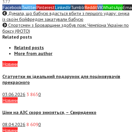
377
Facebook
Twitter
Pinterest
LinkedIn
Tumblr
Reddit
VK
WhatsApp
Emai
Думала, що бабусю вдасться вбити з першого удару: онука
із своїм бойфредом закатували бабусю
Спортсмен з Броварщини здобув пояс Чемпіона України по
боксу (ФОТО)
Related posts
Related posts
More from author
Новини
Статуетки як ідеальний подарунок для поціновувачів
прекрасного
03.06.2026
3 865
0
Новини
Ціни на АЗС скоро знизяться, –
Свириденко
08.04.2026
8 609
0
Новини