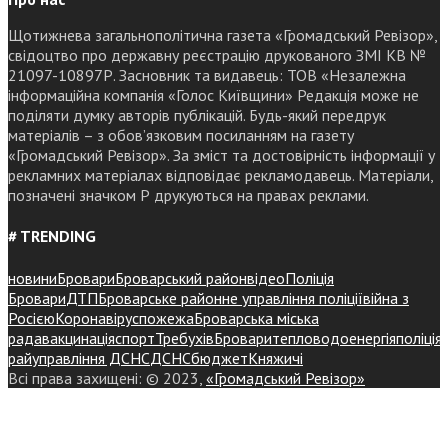
Щотижнева загальнополітична газета «Громадський Ревізор»,
свідоцтво про державну реєстрацію друкованого ЗМІ КВ №
21097-10897Р. Засновник та видавець: ТОВ «Незалежна
інформаційна компанія «Голос Київщини» Редакція може не
поділяти думку авторів публікацій. Будь-який передрук
матеріалів – з обов’язковим посиланням на газету
«Громадський Ревізор». За зміст та достовірність інформації у
рекламних матеріалах відповідає рекламодавець. Матеріали,
позначені значком Р друкуються на правах реклами.
# TRENDING
новини
Бровари
Броварський район
відео
Поліція
Бровари
ДТП
Броварське районне управління поліції
війна з
Росією
Коронавірус
пожежа
Броварська міська
рада
вакцинація
спорт
Требухів
Броваритепловодоенергія
поліція
райуправління ДСНС
ДСНС
бюджет
Княжичі
Всі права захищені: © 2023,
«Громадський Ревізор»