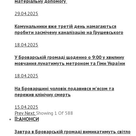
матеріальну допомогу
29.04.2025
Комунальники вже третій день намагаються
пробити засмічену каналізацію на Грушевського
18.04.2025
У Броварській громаді щоденно о 9:00 у хвилину
мовчання лунатимуть метроном та Гімн України
18.04.2025
На Броварщині чоловік подавився м’ясом та
пережив клінічну смерть
15.04.2025
Prev
Next
Showing
1
Of
588
АНОНСИ
Завтра в Броварській громаді вимикатимуть світло