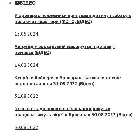
ВІДЕО
У Броварах пожежники врятували дитину і собаку з
палаючої квартири (ФОТО, ВІДЕО)
13.05.2024
Апгрейд у броварській маршрутці: і доїхав, і
помився (ВІДЕО)
14.02.2024
Купуйте бойлери: у Броварах скасували гаряче
водопостачання 31.08.2022 (Відео)
31.08.2022
Готовність до нового навчального року: як
працюватимуть ліцеї в Броварах 30.08.2022 (Відео)
30.08.2022