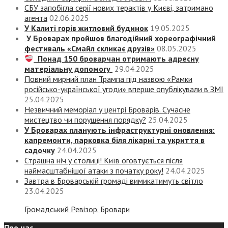
СБУ запобігла серії нових терактів у Києві, затримано
агента
02.06.2025
У Калиті горів житловий будинок
19.05.2025
У Броварах пройшов благодійний хореографічний
фестиваль «Смайл скликає друзів»
08.05.2025
Понад 150 броварчан отримають адресну
матеріальну допомогу
29.04.2025
Повний мирний план Трампа під назвою «‎Рамки
російсько-української угоди» вперше опублікували в ЗМІ
25.04.2025
Незвичний меморіал у центрі Броварів. Сучасне
мистецтво чи порушення порядку?
25.04.2025
У Броварах планують інфраструктурні оновлення:
капремонти, парковка біля лікарні та укриття в
садочку
24.04.2025
Страшна ніч у столиці! Київ оговтується після
наймасштабнішої атаки з початку року!
24.04.2025
Завтра в Броварській громаді вимикатимуть світло
23.04.2025
Громадський Ревізор. Бровари
Про нас