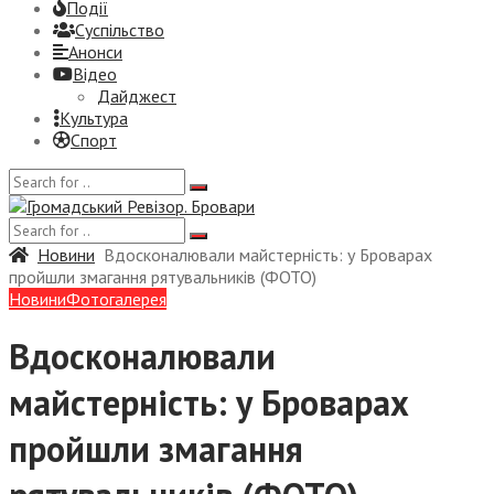
Події
Суспiльство
Анонси
Відео
Дайджест
Культура
Спорт
Новини
Вдосконалювали майстерність: у Броварах
пройшли змагання рятувальників (ФОТО)
Новини
Фотогалерея
Вдосконалювали
майстерність: у Броварах
пройшли змагання