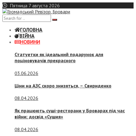
Skip
Пятница 7 августа 2026
to
content
ГОЛОВНА
ВІЙНА
НОВИНИ
Статуетки як ідеальний подарунок для
поціновувачів прекрасного
03.06.2026
Ціни на АЗС скоро знизяться, –
Свириденко
08.04.2026
Як працюють суші-ресторани у Броварах під час
війни: досвід «Сушия»
08.04.2026