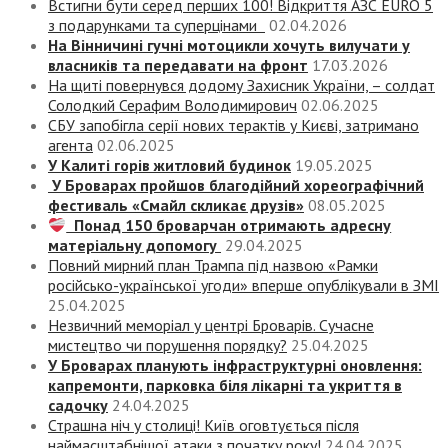
Встигни бути серед перших 100! Відкриття АЗС EURO 5
з подарунками та суперцінами
02.04.2026
На Вінничині гучні мотоцикли хочуть вилучати у
власників та передавати на фронт
17.03.2026
На щиті повернувся додому Захисник України, – солдат
Солодкий Серафим Володимирович
02.06.2025
СБУ запобігла серії нових терактів у Києві, затримано
агента
02.06.2025
У Калиті горів житловий будинок
19.05.2025
У Броварах пройшов благодійний хореографічний
фестиваль «Смайл скликає друзів»
08.05.2025
Понад 150 броварчан отримають адресну
матеріальну допомогу
29.04.2025
Повний мирний план Трампа під назвою «‎Рамки
російсько-української угоди» вперше опублікували в ЗМІ
25.04.2025
Незвичний меморіал у центрі Броварів. Сучасне
мистецтво чи порушення порядку?
25.04.2025
У Броварах планують інфраструктурні оновлення:
капремонти, парковка біля лікарні та укриття в
садочку
24.04.2025
Страшна ніч у столиці! Київ оговтується після
наймасштабнішої атаки з початку року!
24.04.2025