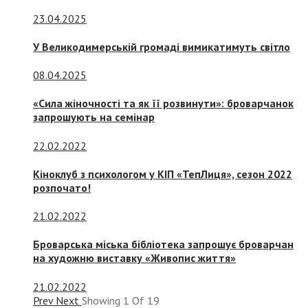
23.04.2025
У Великодимерській громаді вимикатимуть світло
08.04.2025
«Сила жіночності та як її розвинути»: броварчанок
запрошують на семінар
22.02.2022
Кіноклуб з психологом у КІП «ТепЛиця», сезон 2022
розпочато!
21.02.2022
Броварська міська бібліотека запрошує броварчан
на художню виставку «Живопис життя»
21.02.2022
Prev
Next
Showing
1
Of
19