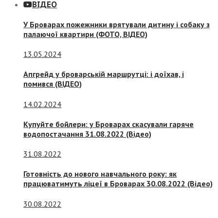
ВІДЕО
У Броварах пожежники врятували дитину і собаку з
палаючої квартири (ФОТО, ВІДЕО)
13.05.2024
Апгрейд у броварській маршрутці: і доїхав, і
помився (ВІДЕО)
14.02.2024
Купуйте бойлери: у Броварах скасували гаряче
водопостачання 31.08.2022 (Відео)
31.08.2022
Готовність до нового навчального року: як
працюватимуть ліцеї в Броварах 30.08.2022 (Відео)
30.08.2022