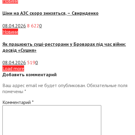
Новини
Ціни на АЗС скоро знизяться, –
Свириденко
08.04.2026
8 622
0
Новини
Як працюють суші-ресторани у Броварах під час війни:
досвід «Сушия»
08.04.2026
519
0
Load more
Добавить комментарий
Ваш адрес email не будет опубликован.
Обязательные поля
помечены
*
Комментарий
*