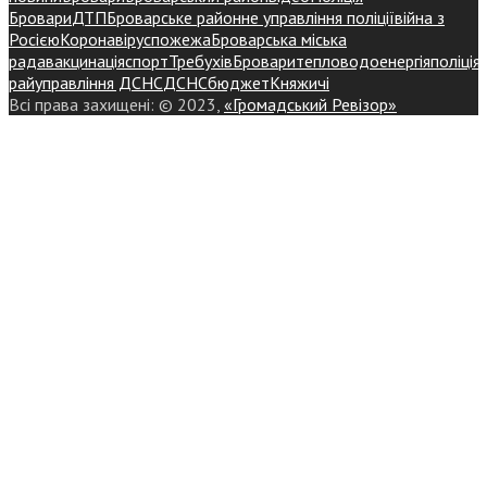
Бровари
ДТП
Броварське районне управління поліції
війна з
Росією
Коронавірус
пожежа
Броварська міська
рада
вакцинація
спорт
Требухів
Броваритепловодоенергія
поліція
райуправління ДСНС
ДСНС
бюджет
Княжичі
Всі права захищені: © 2023,
«Громадський Ревізор»