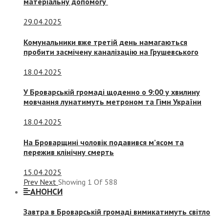
матеріальну допомогу
29.04.2025
Комунальники вже третій день намагаються
пробити засмічену каналізацію на Грушевського
18.04.2025
У Броварській громаді щоденно о 9:00 у хвилину
мовчання лунатимуть метроном та Гімн України
18.04.2025
На Броварщині чоловік подавився м’ясом та
пережив клінічну смерть
15.04.2025
Prev
Next
Showing
1
Of
588
АНОНСИ
Завтра в Броварській громаді вимикатимуть світло