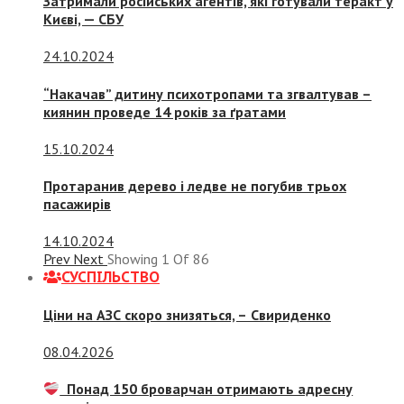
Затримали російських агентів, які готували теракт у
Києві, — СБУ
24.10.2024
“Накачав” дитину психотропами та згвалтував –
киянин проведе 14 років за ґратами
15.10.2024
Протаранив дерево і ледве не погубив трьох
пасажирів
14.10.2024
Prev
Next
Showing
1
Of
86
СУСПIЛЬСТВО
Ціни на АЗС скоро знизяться, –
Свириденко
08.04.2026
Понад 150 броварчан отримають адресну