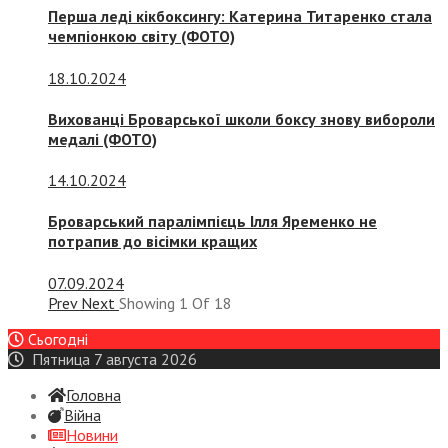
Перша леді кікбоксингу: Катерина Титаренко стала
чемпіонкою світу (ФОТО)
18.10.2024
Вихованці Броварської школи боксу знову вибороли
медалі (ФОТО)
14.10.2024
Броварський паралімпієць Ілля Яременко не
потрапив до вісімки кращих
07.09.2024
Prev
Next
Showing
1
Of
18
Сьогодні
Пятница 7 августа 2026
Головна
Війна
Новини