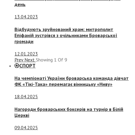
день
13.04.2023
Відбудують зруйнований храм: митрополит
Епіфаній зустрівся з очільниками Броварської
громади
12.01.2023
Prev
Next
Showing
1
Of
9
СПОРТ
На чемпіонаті України броварська команда дівчат
ФК «Тікі-Така» перемагає вінницьку «Ниву»
18.04.2025
Нагороди броварських боксерів на турнір в Білій
Церкві
09.04.2025