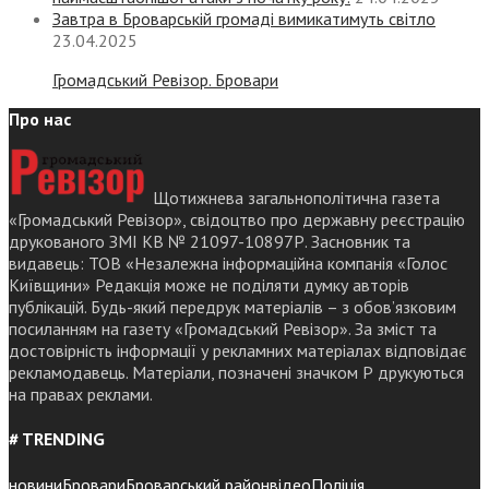
Завтра в Броварській громаді вимикатимуть світло
23.04.2025
Громадський Ревізор. Бровари
Про нас
Щотижнева загальнополітична газета
«Громадський Ревізор», свідоцтво про державну реєстрацію
друкованого ЗМІ КВ № 21097-10897Р. Засновник та
видавець: ТОВ «Незалежна інформаційна компанія «Голос
Київщини» Редакція може не поділяти думку авторів
публікацій. Будь-який передрук матеріалів – з обов’язковим
посиланням на газету «Громадський Ревізор». За зміст та
достовірність інформації у рекламних матеріалах відповідає
рекламодавець. Матеріали, позначені значком Р друкуються
на правах реклами.
# TRENDING
новини
Бровари
Броварський район
відео
Поліція