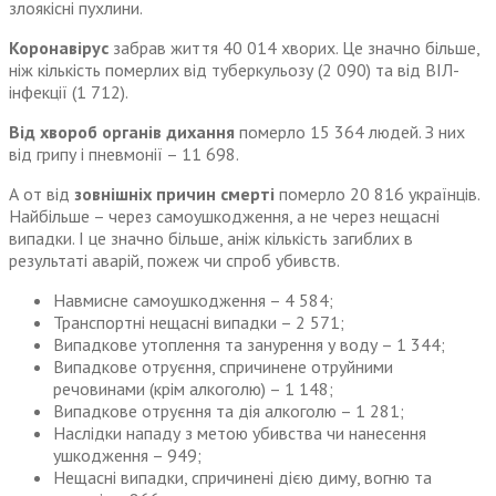
злоякісні пухлини.
Коронавірус
забрав життя 40 014 хворих. Це значно більше,
ніж кількість померлих від туберкульозу (2 090) та від ВІЛ-
інфекції (1 712).
Від хвороб органів дихання
померло 15 364 людей. З них
від грипу і пневмонії – 11 698.
А от від
зовнішніх причин смерті
померло 20 816 українців.
Найбільше – через самоушкодження, а не через нещасні
випадки. І це значно більше, аніж кількість загиблих в
результаті аварій, пожеж чи спроб убивств.
Навмисне самоушкодження – 4 584;
Транспортні нещасні випадки – 2 571;
Випадкове утоплення та занурення у воду – 1 344;
Випадкове отруєння, спричинене отруйними
речовинами (крім алкоголю) – 1 148;
Випадкове отруєння та дія алкоголю – 1 281;
Наслідки нападу з метою убивства чи нанесення
ушкодження – 949;
Нещасні випадки, спричинені дією диму, вогню та