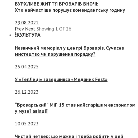
БУРХЛИВЕ ЖИТТЯ БРОВАРІВ ВНОЧІ:
Хто найчастіше порушує комендантську годину
29.08.2022
Prev
Next
Showing
1
Of
26
КУЛЬТУРА
Незвичний меморіал у центрі Броварів. Сучасне
мистецтво чи порушення порядку?
25.04.2025
У «ТепЛиці» завершився «Медяник Fest»
26.12.2023
“Броварський” МіГ-15 став найстарішим експонатом
у музеї авіації
10.05.2023
Чистий четвер: що можна і треба робити у цей