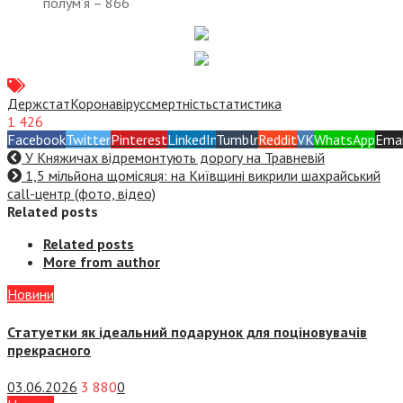
полум’я – 866
Держстат
Коронавірус
смертність
статистика
1 426
Facebook
Twitter
Pinterest
LinkedIn
Tumblr
Reddit
VK
WhatsApp
Emai
У Княжичах відремонтують дорогу на Травневій
1,5 мільйона щомісяця: на Київщині викрили шахрайський
call-центр (фото, відео)
Related posts
Related posts
More from author
Новини
Статуетки як ідеальний подарунок для поціновувачів
прекрасного
03.06.2026
3 880
0