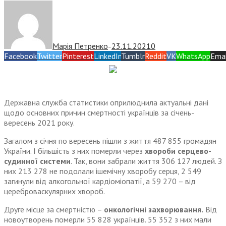
Марія Петренко
23.11.2021
0
—
Facebook
Twitter
Pinterest
LinkedIn
Tumblr
Reddit
VK
WhatsApp
Emai
Державна служба статистики оприлюднила актуальні дані
щодо основних причин смертності українців за січень-
вересень 2021 року.
Загалом з січня по вересень пішли з життя 487 855 громадян
України. І більшість з них померли через
хвороби серцево-
судинної системи
. Так, вони забрали життя 306 127 людей. З
них 213 278 не подолали ішемічну хворобу серця, 2 549
загинули від алкогольної кардіоміопатії, а 59 270 – від
цереброваскулярних хвороб.
Друге місце за смертністю –
онкологічні захворювання.
Від
новоутворень померли 55 828 українців. 55 352 з них мали