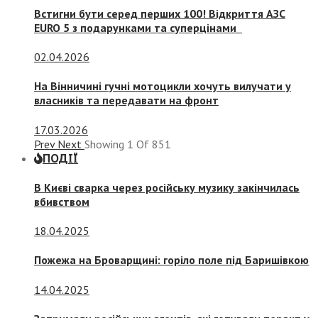
Встигни бути серед перших 100! Відкриття АЗС
EURO 5 з подарунками та суперцінами
02.04.2026
На Вінничині гучні мотоцикли хочуть вилучати у
власників та передавати на фронт
17.03.2026
Prev
Next
Showing
1
Of
851
ПОДІЇ
В Києві сварка через російську музику закінчилась
вбивством
18.04.2025
Пожежа на Броварщині: горіло поле під Баришівкою
14.04.2025