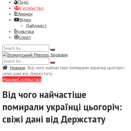
Події
Суспiльство
Анонси
Відео
Дайджест
Культура
Спорт
Новини
Від чого найчастіше помирали українці цьогоріч:
свіжі дані від Держстату
Новини
Суспiльство
Від чого найчастіше
помирали українці цьогоріч:
свіжі дані від Держстату