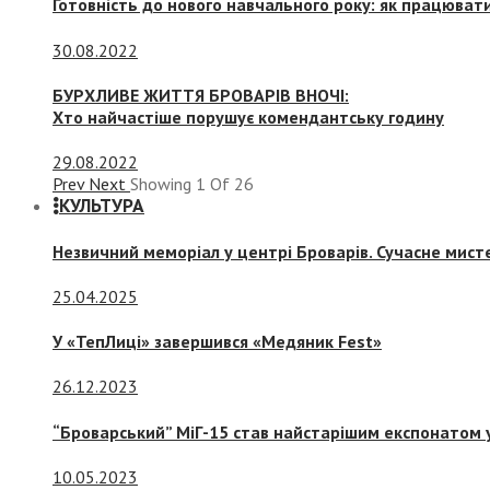
Готовність до нового навчального року: як працювати
30.08.2022
БУРХЛИВЕ ЖИТТЯ БРОВАРІВ ВНОЧІ:
Хто найчастіше порушує комендантську годину
29.08.2022
Prev
Next
Showing
1
Of
26
КУЛЬТУРА
Незвичний меморіал у центрі Броварів. Сучасне мис
25.04.2025
У «ТепЛиці» завершився «Медяник Fest»
26.12.2023
“Броварський” МіГ-15 став найстарішим експонатом у
10.05.2023