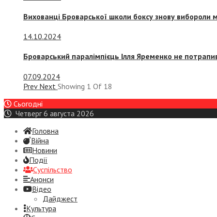
Вихованці Броварської школи боксу знову вибороли 
14.10.2024
Броварський паралімпієць Ілля Яременко не потрапив
07.09.2024
Prev
Next
Showing
1
Of
18
Сьогодні
Четверг 6 августа 2026
Головна
Війна
Новини
Події
Суспiльство
Анонси
Відео
Дайджест
Культура