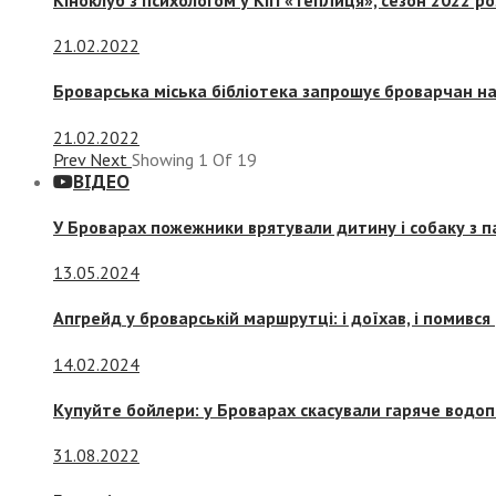
21.02.2022
Броварська міська бібліотека запрошує броварчан 
21.02.2022
Prev
Next
Showing
1
Of
19
ВІДЕО
У Броварах пожежники врятували дитину і собаку з 
13.05.2024
Апгрейд у броварській маршрутці: і доїхав, і помився
14.02.2024
Купуйте бойлери: у Броварах скасували гаряче водоп
31.08.2022