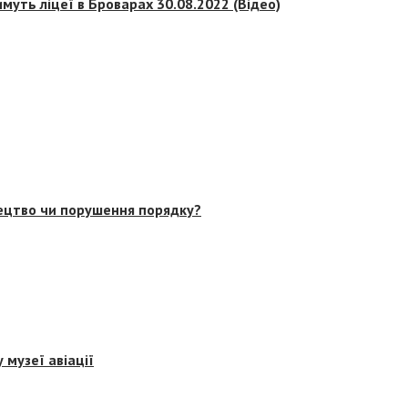
муть ліцеї в Броварах 30.08.2022 (Відео)
тецтво чи порушення порядку?
 музеї авіації