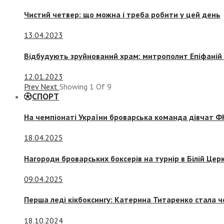
Чистий четвер: що можна і треба робити у цей день
13.04.2023
Відбудують зруйнований храм: митрополит Епіфаній 
12.01.2023
Prev
Next
Showing
1
Of
9
СПОРТ
На чемпіонаті України броварська команда дівчат ФК
18.04.2025
Нагороди броварських боксерів на турнір в Білій Церк
09.04.2025
Перша леді кікбоксингу: Катерина Титаренко стала ч
18.10.2024