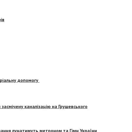
ів
еріальну допомогу
засмічену каналізацію на Грушевського
вчання лунатимуть метроном та Гімн України