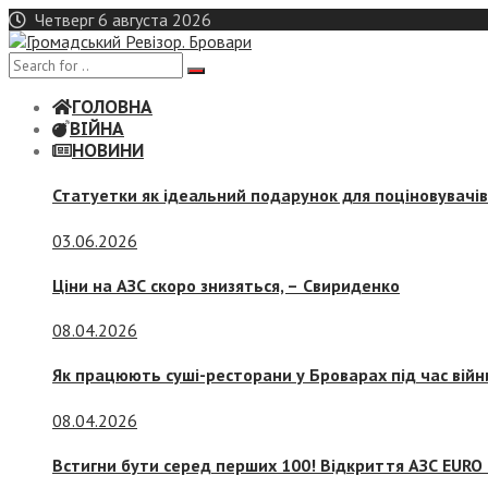
Skip
Четверг 6 августа 2026
to
content
ГОЛОВНА
ВІЙНА
НОВИНИ
Статуетки як ідеальний подарунок для поціновувачі
03.06.2026
Ціни на АЗС скоро знизяться, –
Свириденко
08.04.2026
Як працюють суші-ресторани у Броварах під час війн
08.04.2026
Встигни бути серед перших 100! Відкриття АЗС EURO