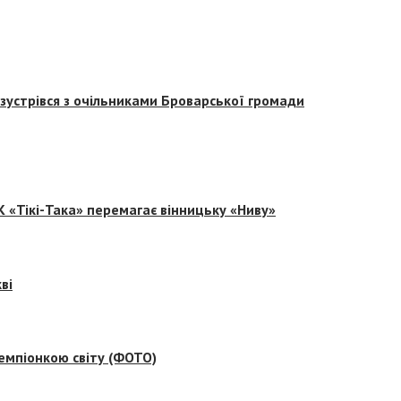
зустрівся з очільниками Броварської громади
 «Тікі-Така» перемагає вінницьку «Ниву»
ві
емпіонкою світу (ФОТО)