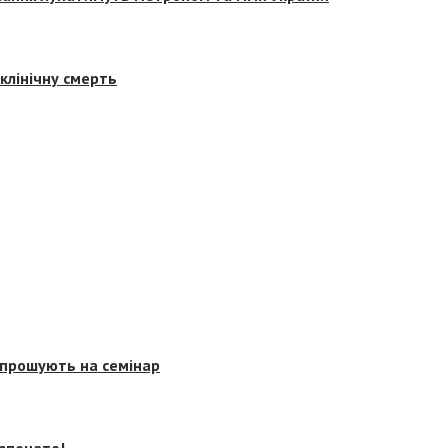
клінічну смерть
запрошують на семінар
озпочато!