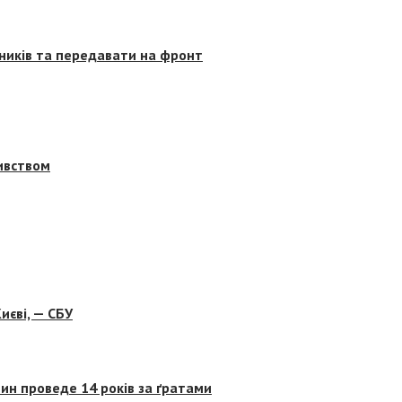
сників та передавати на фронт
бивством
иєві, — СБУ
ин проведе 14 років за ґратами