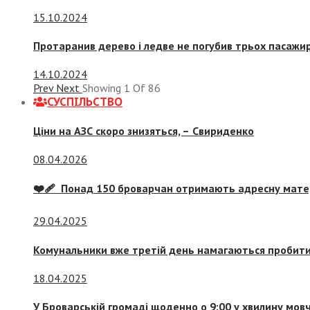
15.10.2024
Протаранив дерево і ледве не погубив трьох пасажир
14.10.2024
Prev
Next
Showing
1
Of
86
СУСПIЛЬСТВО
Ціни на АЗС скоро знизяться, –
Свириденко
08.04.2026
❤️‍🩹 Понад 150 броварчан отримають адресну мат
29.04.2025
Комунальники вже третій день намагаються пробити 
18.04.2025
У Броварській громаді щоденно о 9:00 у хвилину мо