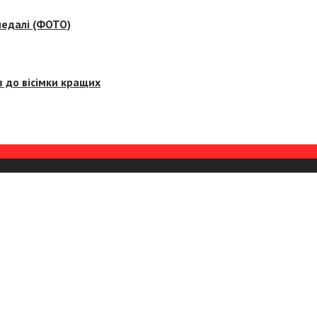
медалі (ФОТО)
 до вісімки кращих