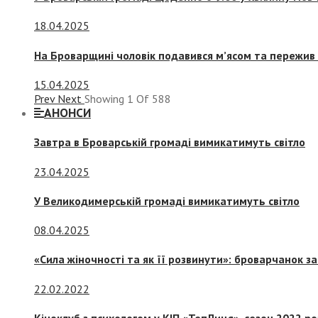
18.04.2025
На Броварщині чоловік подавився м’ясом та пережив 
15.04.2025
Prev
Next
Showing
1
Of
588
АНОНСИ
Завтра в Броварській громаді вимикатимуть світло
23.04.2025
У Великодимерській громаді вимикатимуть світло
08.04.2025
«Сила жіночності та як її розвинути»: броварчанок 
22.02.2022
Кіноклуб з психологом у КІП «ТепЛиця», сезон 2022 р