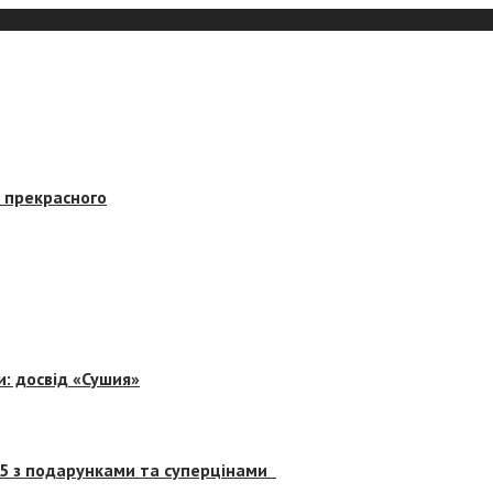
в прекрасного
и: досвід «Сушия»
 5 з подарунками та суперцінами