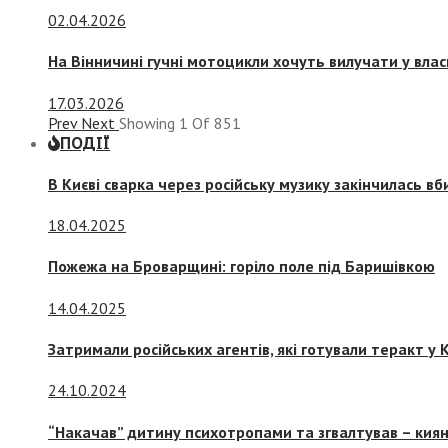
02.04.2026
На Вінничині гучні мотоцикли хочуть вилучати у вла
17.03.2026
Prev
Next
Showing
1
Of
851
ПОДІЇ
В Києві сварка через російську музику закінчилась в
18.04.2025
Пожежа на Броварщині: горіло поле під Баришівкою
14.04.2025
Затримали російських агентів, які готували теракт у К
24.10.2024
“Накачав” дитину психотропами та згвалтував – киян