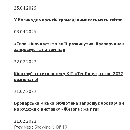
23.04.2025
У Великодимерській громаді вимикатимуть світло
08.04.2025
«Сила жіночності та як її розвинути»: броварчанок
запрошують на семінар
22.02.2022
Кіноклуб з психологом у КІП «ТепЛиця», сезон 2022
розпочато!
21.02.2022
Броварська міська бібліотека запрошує броварчан
на художню виставку «Живопис життя»
21.02.2022
Prev
Next
Showing
1
Of
19