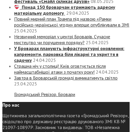
фестиваль «Смайл скликає друзів»
08.05.2025
Понад 150 броварчан отримають адресну
матеріальну допомогу
29.04.2025
Повний мирний план Трампа під назвою «‎Рамки
російсько-української угоди» вперше опублікували в ЗМІ
25.04.2025
Незвичний меморіал у центрі Броварів. Сучасне
мистецтво чи порушення порядку?
25.04.2025
У Броварах планують інфраструктурні оновлення:
капремонти, парковка біля лікарні та укриття в
садочку
24.04.2025
Страшна ніч у столиці! Київ оговтується після
наймасштабнішої атаки з початку року!
24.04.2025
Завтра в Броварській громаді вимикатимуть світло
23.04.2025
Громадський Ревізор. Бровари
Про нас
Щотижнева загальнополітична газета «Громадський Ревізор»,
свідоцтво про державну реєстрацію друкованого ЗМІ КВ №
21097-10897Р. Засновник та видавець: ТОВ «Незалежна