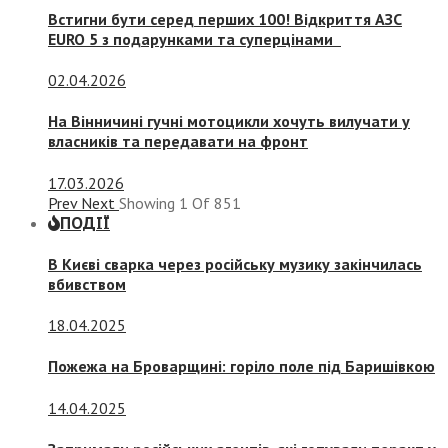
Встигни бути серед перших 100! Відкриття АЗС
EURO 5 з подарунками та суперцінами
02.04.2026
На Вінничині гучні мотоцикли хочуть вилучати у
власників та передавати на фронт
17.03.2026
Prev
Next
Showing
1
Of
851
ПОДІЇ
В Києві сварка через російську музику закінчилась
вбивством
18.04.2025
Пожежа на Броварщині: горіло поле під Баришівкою
14.04.2025