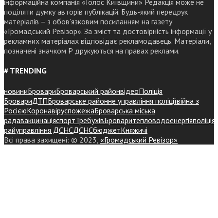
інформаційна компанія «Голос Київщини» Редакція може не
поділяти думку авторів публікацій. Будь-який передрук
матеріалів – з обов’язковим посиланням на газету
«Громадський Ревізор». За зміст та достовірність інформації у
рекламних матеріалах відповідає рекламодавець. Матеріали,
позначені значком Р друкуються на правах реклами.
# TRENDING
новини
Бровари
Броварський район
відео
Поліція
Бровари
ДТП
Броварське районне управління поліції
війна з
Росією
Коронавірус
пожежа
Броварська міська
рада
вакцинація
спорт
Требухів
Броваритепловодоенергія
поліція
райуправління ДСНС
ДСНС
бюджет
Княжичі
Всі права захищені: © 2023,
«Громадський Ревізор»