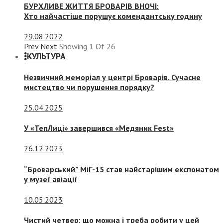
БУРХЛИВЕ ЖИТТЯ БРОВАРІВ ВНОЧІ:
Хто найчастіше порушує комендантську годину
29.08.2022
Prev
Next
Showing
1
Of
26
КУЛЬТУРА
Незвичний меморіал у центрі Броварів. Сучасне
мистецтво чи порушення порядку?
25.04.2025
У «ТепЛиці» завершився «Медяник Fest»
26.12.2023
“Броварський” МіГ-15 став найстарішим експонатом
у музеї авіації
10.05.2023
Чистий четвер: що можна і треба робити у цей