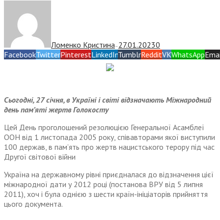
Ломенко Кристина
27.01.2023
0
—
Facebook
Twitter
Pinterest
LinkedIn
Tumblr
Reddit
VK
WhatsApp
Emai
Сьогодні, 27 січня, в Україні і світі відзначають Міжнародний
день пам’яті жертв Голокосту
Цей День проголошений резолюцією Генеральної Асамблеї
ООН від 1 листопада 2005 року, співавторами якої виступили
100 держав, в пам’ять про жертв нацистського терору під час
Другої світової війни
Україна на державному рівні приєдналася до відзначення цієї
міжнародної дати у 2012 році (постанова ВРУ від 5 липня
2011), хоч і була однією з шести країн-ініціаторів прийняття
цього документа.