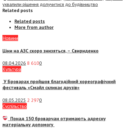
ухвалили рішення долучитися до будівництво
Related posts
Related posts
More from author
Новини
Ціни на АЗС скоро знизяться, –
Свириденко
08.04.2026
8 610
0
Культура
У Броварах пройшов благодійний хореографічний
фестиваль «Смайл скликає друзів»
08.05.2025
2 297
0
Суспiльство
Понад 150 броварчан отримають адресну
матеріальну допомогу