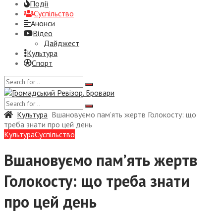
Події
Суспiльство
Анонси
Відео
Дайджест
Культура
Спорт
Культура
Вшановуємо пам’ять жертв Голокосту: що
треба знати про цей день
Культура
Суспiльство
Вшановуємо пам’ять жертв
Голокосту: що треба знати
про цей день