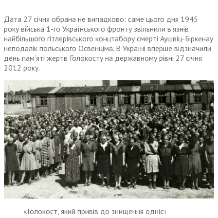
Дата 27 січня обрана не випадково: саме цього дня 1945
року війська 1-го Українського фронту звільнили в’язнів
найбільшого гітлерівського концтабору смерті Аушвіц-Біркенау
неподалік польського Освенціма. В Україні вперше відзначили
день пам’яті жертв Голокосту на державному рівні 27 січня
2012 року.
«Голокост, який привів до знищення однієї