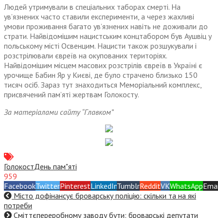
Людей утримували в спеціальних таборах смерті. На
ув’язнених часто ставили експерименти, а через жахливі
умови проживання багато ув’язнених навіть не доживали до
страти. Найвідомішим нацистським концтабором був Аушвіц у
польському місті Освенцим. Нацисти також розшукували і
розстрілювали євреїв на окупованих територіях.
Найвідомішим місцем масових розстрілів євреїв в Україні є
урочище Бабин Яр у Києві, де було страчено близько 150
тисяч осіб. Зараз тут знаходиться Меморіальний комплекс,
присвячений пам’яті жертвам Голокосту.
За матеріалами сайту “Главком”
Голокост
День пам"яті
959
Facebook
Twitter
Pinterest
LinkedIn
Tumblr
Reddit
VK
WhatsApp
Emai
Місто дофінансує броварську поліцію: скільки та на які
потреби
Сміттєпереробному заводу бути: броварські депутати