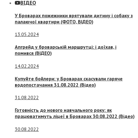
ВІДЕО
У Броварах пожежники врятували дитину і собаку з
палаючої квартири (ФОТО, ВІДЕО)
13.05.2024
Апгрейд у броварській маршрутці: і доїхав, і
помився (ВІДЕО)
14.02.2024
Купуйте бойлери: у Броварах скасували гаряче
водопостачання 31.08.2022 (Відео)
31.08.2022
Готовність до нового навчального року: як
працюватимуть ліцеї в Броварах 30.08.2022 (Відео)
30.08.2022