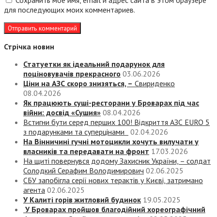
Сохранить моё имя, email и адрес сайта в этом браузере
для последующих моих комментариев.
Стрічка новин
Статуетки як ідеальний подарунок для
поціновувачів прекрасного
03.06.2026
Ціни на АЗС скоро знизяться, –
Свириденко
08.04.2026
Як працюють суші-ресторани у Броварах під час
війни: досвід «Сушия»
08.04.2026
Встигни бути серед перших 100! Відкриття АЗС EURO 5
з подарунками та суперцінами
02.04.2026
На Вінничині гучні мотоцикли хочуть вилучати у
власників та передавати на фронт
17.03.2026
На щиті повернувся додому Захисник України, – солдат
Солодкий Серафим Володимирович
02.06.2025
СБУ запобігла серії нових терактів у Києві, затримано
агента
02.06.2025
У Калиті горів житловий будинок
19.05.2025
У Броварах пройшов благодійний хореографічний