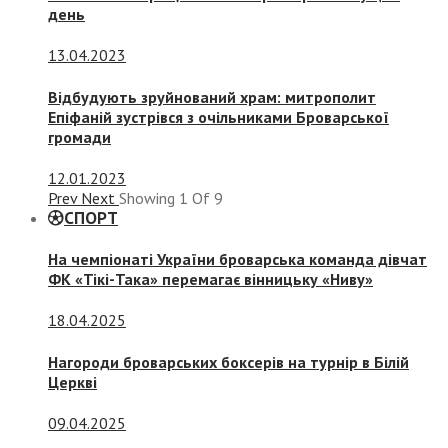
день
13.04.2023
Відбудують зруйнований храм: митрополит
Епіфаній зустрівся з очільниками Броварської
громади
12.01.2023
Prev
Next
Showing
1
Of
9
СПОРТ
На чемпіонаті України броварська команда дівчат
ФК «Тікі-Така» перемагає вінницьку «Ниву»
18.04.2025
Нагороди броварських боксерів на турнір в Білій
Церкві
09.04.2025