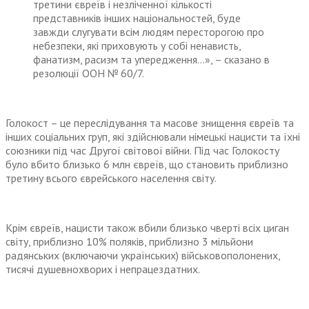
третини євреїв і незліченної кількості
представників інших національностей, буде
завжди слугувати всім людям пересторогою про
небезпеки, які приховують у собі ненависть,
фанатизм, расизм та упередження…», – сказано в
резолюції ООН № 60/7.
Голокост – це переслідування та масове знищення євреїв та
інших соціальних груп, які здійснювали німецькі нацисти та їхні
союзники під час Другої світової війни. Під час Голокосту
було вбито близько 6 млн євреїв, що становить приблизно
третину всього єврейського населення світу.
Крім євреїв, нацисти також вбили близько чверті всіх циган
світу, приблизно 10% поляків, приблизно 3 мільйони
радянських (включаючи українських) військовополонених,
тисячі душевнохворих і непрацездатних.