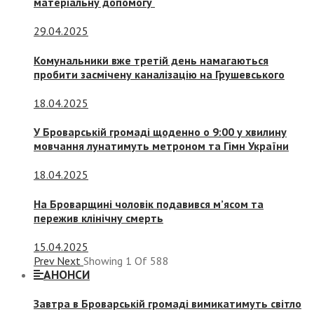
матеріальну допомогу
29.04.2025
Комунальники вже третій день намагаються
пробити засмічену каналізацію на Грушевського
18.04.2025
У Броварській громаді щоденно о 9:00 у хвилину
мовчання лунатимуть метроном та Гімн України
18.04.2025
На Броварщині чоловік подавився м’ясом та
пережив клінічну смерть
15.04.2025
Prev
Next
Showing
1
Of
588
АНОНСИ
Завтра в Броварській громаді вимикатимуть світло