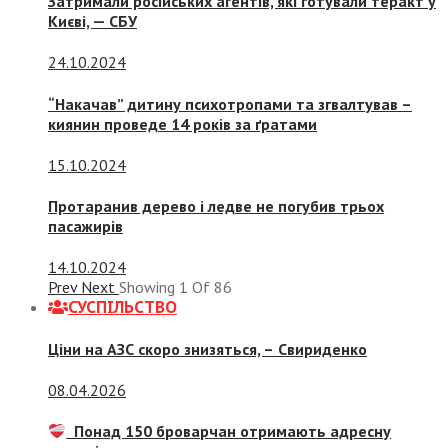
Затримали російських агентів, які готували теракт у
Києві, — СБУ
24.10.2024
“Накачав” дитину психотропами та згвалтував –
киянин проведе 14 років за ґратами
15.10.2024
Протаранив дерево і ледве не погубив трьох
пасажирів
14.10.2024
Prev
Next
Showing
1
Of
86
СУСПIЛЬСТВО
Ціни на АЗС скоро знизяться, –
Свириденко
08.04.2026
Понад 150 броварчан отримають адресну