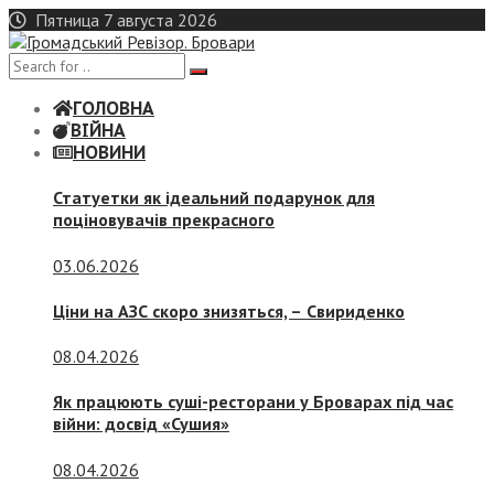
Skip
Пятница 7 августа 2026
to
content
ГОЛОВНА
ВІЙНА
НОВИНИ
Статуетки як ідеальний подарунок для
поціновувачів прекрасного
03.06.2026
Ціни на АЗС скоро знизяться, –
Свириденко
08.04.2026
Як працюють суші-ресторани у Броварах під час
війни: досвід «Сушия»
08.04.2026