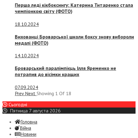
Перша леді кікбоксингу: Катерина Титаренко стала
чемпіонкою світу (ФОТО)
18.10.2024
Вихованці Броварської школи боксу знову вибороли
медалі (ФОТО)
14.10.2024
Броварський паралімпієць Ілля Яременко не
потрапив до вісімки кращих
07.09.2024
Prev
Next
Showing
1
Of
18
Сьогодні
Пятница 7 августа 2026
Головна
Війна
Новини