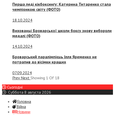
Перша леді кікбоксингу: Катерина Титаренко стала
чемпіонкою світу (ФОТО)
18.10.2024
Вихованці Броварської школи боксу знову вибороли
медалі (ФОТО)
14.10.2024
Броварський паралімпієць Ілля Яременко не
потрапив до вісімки кращих
07.09.2024
Prev
Next
Showing
1
Of
18
Сьогодні
Суббота 8 августа 2026
Головна
Війна
Новини