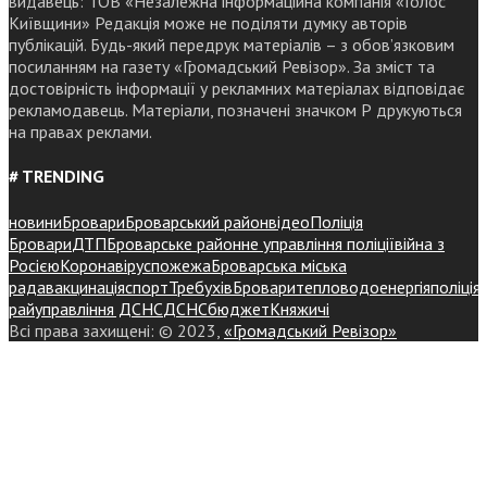
видавець: ТОВ «Незалежна інформаційна компанія «Голос
Київщини» Редакція може не поділяти думку авторів
публікацій. Будь-який передрук матеріалів – з обов’язковим
посиланням на газету «Громадський Ревізор». За зміст та
достовірність інформації у рекламних матеріалах відповідає
рекламодавець. Матеріали, позначені значком Р друкуються
на правах реклами.
# TRENDING
новини
Бровари
Броварський район
відео
Поліція
Бровари
ДТП
Броварське районне управління поліції
війна з
Росією
Коронавірус
пожежа
Броварська міська
рада
вакцинація
спорт
Требухів
Броваритепловодоенергія
поліція
райуправління ДСНС
ДСНС
бюджет
Княжичі
Всі права захищені: © 2023,
«Громадський Ревізор»