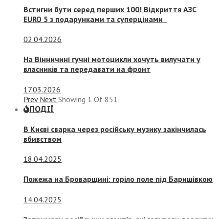
Встигни бути серед перших 100! Відкриття АЗС
EURO 5 з подарунками та суперцінами
02.04.2026
На Вінничині гучні мотоцикли хочуть вилучати у
власників та передавати на фронт
17.03.2026
Prev
Next
Showing
1
Of
851
ПОДІЇ
В Києві сварка через російську музику закінчилась
вбивством
18.04.2025
Пожежа на Броварщині: горіло поле під Баришівкою
14.04.2025