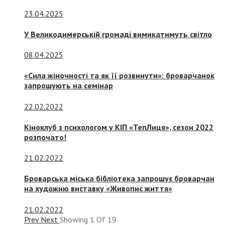
23.04.2025
У Великодимерській громаді вимикатимуть світло
08.04.2025
«Сила жіночності та як її розвинути»: броварчанок
запрошують на семінар
22.02.2022
Кіноклуб з психологом у КІП «ТепЛиця», сезон 2022
розпочато!
21.02.2022
Броварська міська бібліотека запрошує броварчан
на художню виставку «Живопис життя»
21.02.2022
Prev
Next
Showing
1
Of
19