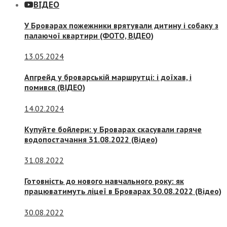
ВІДЕО
У Броварах пожежники врятували дитину і собаку з
палаючої квартири (ФОТО, ВІДЕО)
13.05.2024
Апгрейд у броварській маршрутці: і доїхав, і
помився (ВІДЕО)
14.02.2024
Купуйте бойлери: у Броварах скасували гаряче
водопостачання 31.08.2022 (Відео)
31.08.2022
Готовність до нового навчального року: як
працюватимуть ліцеї в Броварах 30.08.2022 (Відео)
30.08.2022