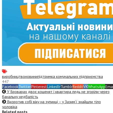
виробництво
новини
підтримка комунальних підприємства
447
Facebook
Twitter
Pinterest
LinkedIn
Tumblr
Reddit
VK
WhatsApp
Emai
У Броварах двоє кошенят і квартира ледь не згоріли через
банальну недбалість
Вкоротив собі віку на зупинці – у Зазим’ї знайшли тіло
чоловіка
Related posts