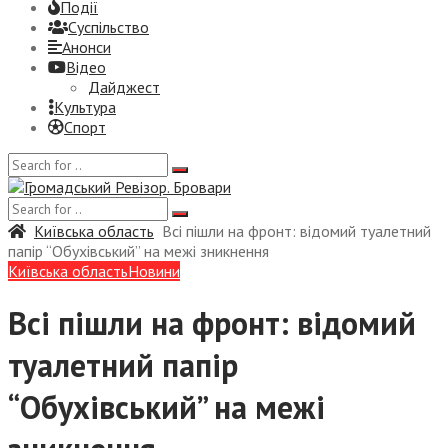
Події
Суспiльство
Анонси
Відео
Дайджест
Культура
Спорт
Київська область
Всі пішли на фронт: відомий туалетний
папір “Обухівський” на межі зникнення
Київська область
Новини
Всі пішли на фронт: відомий
туалетний папір
“Обухівський” на межі