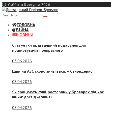
Skip
Суббота 8 августа 2026
to
content
ГОЛОВНА
ВІЙНА
НОВИНИ
Статуетки як ідеальний подарунок для
поціновувачів прекрасного
03.06.2026
Ціни на АЗС скоро знизяться, –
Свириденко
08.04.2026
Як працюють суші-ресторани у Броварах під час
війни: досвід «Сушия»
08.04.2026