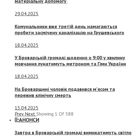
матеріальну допомогу
29.04.2025
Комунальники вже третій день намагаються
пробити засмічену каналізацію на Грушевського
18.04.2025
У Броварській громаді щоденно о 9:00 у хвилину
мовчання лунатимуть метроном та Гімн України
18.04.2025
На Броварщині чоловік подавився м’ясом та
пережив клінічну смерть
15.04.2025
Prev
Next
Showing
1
Of
588
АНОНСИ
Завтра в Броварській громаді вимикатимуть світло