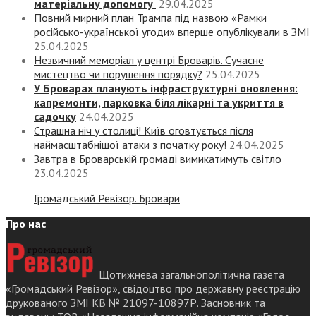
матеріальну допомогу
29.04.2025
Повний мирний план Трампа під назвою «‎Рамки
російсько-української угоди» вперше опублікували в ЗМІ
25.04.2025
Незвичний меморіал у центрі Броварів. Сучасне
мистецтво чи порушення порядку?
25.04.2025
У Броварах планують інфраструктурні оновлення:
капремонти, парковка біля лікарні та укриття в
садочку
24.04.2025
Страшна ніч у столиці! Київ оговтується після
наймасштабнішої атаки з початку року!
24.04.2025
Завтра в Броварській громаді вимикатимуть світло
23.04.2025
Громадський Ревізор. Бровари
Про нас
Щотижнева загальнополітична газета
«Громадський Ревізор», свідоцтво про державну реєстрацію
друкованого ЗМІ КВ № 21097-10897Р. Засновник та