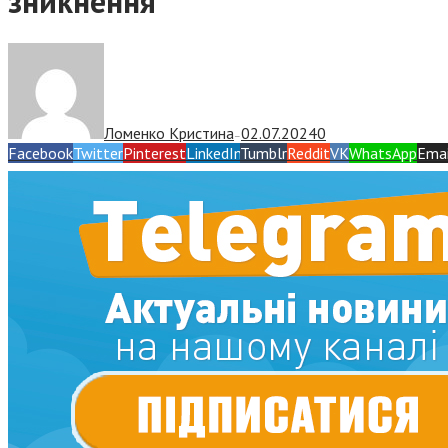
зникнення
Ломенко Кристина
02.07.2024
0
—
Facebook
Twitter
Pinterest
LinkedIn
Tumblr
Reddit
VK
WhatsApp
Emai