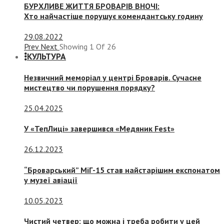
БУРХЛИВЕ ЖИТТЯ БРОВАРІВ ВНОЧІ:
Хто найчастіше порушує комендантську годину
29.08.2022
Prev
Next
Showing
1
Of
26
КУЛЬТУРА
Незвичний меморіал у центрі Броварів. Сучасне
мистецтво чи порушення порядку?
25.04.2025
У «ТепЛиці» завершився «Медяник Fest»
26.12.2023
“Броварський” МіГ-15 став найстарішим експонатом
у музеї авіації
10.05.2023
Чистий четвер: що можна і треба робити у цей