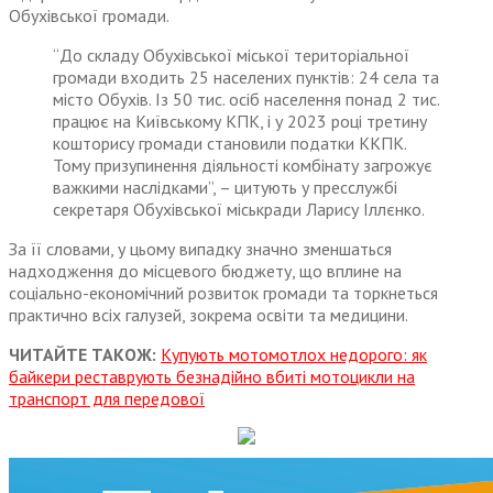
Обухівської громади.
“До складу Обухівської міської територіальної
громади входить 25 населених пунктів: 24 села та
місто Обухів. Із 50 тис. осіб населення понад 2 тис.
працює на Київському КПК, і у 2023 році третину
кошторису громади становили податки ККПК.
Тому призупинення діяльності комбінату загрожує
важкими наслідками”, – цитують у пресслужбі
секретаря Обухівської міськради Ларису Іллєнко.
За її словами, у цьому випадку значно зменшаться
надходження до місцевого бюджету, що вплине на
соціально-економічний розвиток громади та торкнеться
практично всіх галузей, зокрема освіти та медицини.
ЧИТАЙТЕ ТАКОЖ:
Купують мотомотлох недорого: як
байкери реставрують безнадійно вбиті мотоцикли на
транспорт для передової