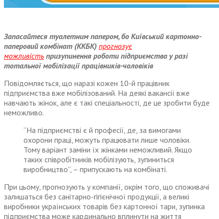
Запасайтеся туалетним папером, бо Київський картонно-
паперовий комбінат (ККБК)
прогнозує
можливість
призупинення роботи підприємства у разі
тотальної мобілізації працівників-чоловіків
Повідомляється, що наразі кожен 10-й працівник
підприємства вже мобілізований. На деякі вакансії вже
навчають жінок, але є такі спеціальності, де це зробити буде
неможливо.
“На підприємстві є й професії, де, за вимогами
охорони праці, можуть працювати лише чоловіки.
Тому варіант заміни їх жінками неможливий. Якщо
таких співробітників мобілізують, зупиниться
виробництво”, – припускають на комбінаті.
При цьому, прогнозують у компанії, окрім того, що споживачі
залишаться без санітарно-гігієнічної продукції, а великі
виробники українських товарів без картонної тари, зупинка
підприємства може кардинально вплинути на життя