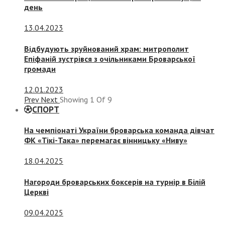
день
13.04.2023
Відбудують зруйнований храм: митрополит
Епіфаній зустрівся з очільниками Броварської
громади
12.01.2023
Prev
Next
Showing
1
Of
9
СПОРТ
На чемпіонаті України броварська команда дівчат
ФК «Тікі-Така» перемагає вінницьку «Ниву»
18.04.2025
Нагороди броварських боксерів на турнір в Білій
Церкві
09.04.2025