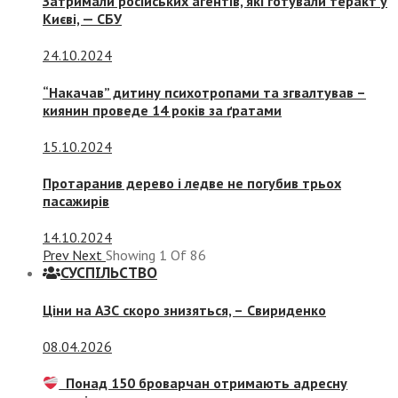
Затримали російських агентів, які готували теракт у
Києві, — СБУ
24.10.2024
“Накачав” дитину психотропами та згвалтував –
киянин проведе 14 років за ґратами
15.10.2024
Протаранив дерево і ледве не погубив трьох
пасажирів
14.10.2024
Prev
Next
Showing
1
Of
86
СУСПIЛЬСТВО
Ціни на АЗС скоро знизяться, –
Свириденко
08.04.2026
Понад 150 броварчан отримають адресну