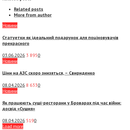
Related posts
More from author
Новини
Статуетки як ідеальний подарунок для поціновувачів
прекрасного
03.06.2026
3 895
0
Новини
Ціни на АЗС скоро знизяться, –
Свириденко
08.04.2026
8 633
0
Новини
Як працюють суші-ресторани у Броварах під час війни:
досвід «Сушия»
08.04.2026
519
0
Load more