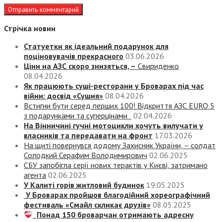
Стрічка новин
Статуетки як ідеальний подарунок для
поціновувачів прекрасного
03.06.2026
Ціни на АЗС скоро знизяться, –
Свириденко
08.04.2026
Як працюють суші-ресторани у Броварах під час
війни: досвід «Сушия»
08.04.2026
Встигни бути серед перших 100! Відкриття АЗС EURO 5
з подарунками та суперцінами
02.04.2026
На Вінничині гучні мотоцикли хочуть вилучати у
власників та передавати на фронт
17.03.2026
На щиті повернувся додому Захисник України, – солдат
Солодкий Серафим Володимирович
02.06.2025
СБУ запобігла серії нових терактів у Києві, затримано
агента
02.06.2025
У Калиті горів житловий будинок
19.05.2025
У Броварах пройшов благодійний хореографічний
фестиваль «Смайл скликає друзів»
08.05.2025
Понад 150 броварчан отримають адресну