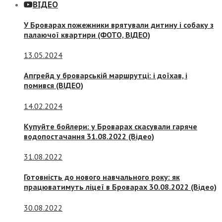
ВІДЕО
У Броварах пожежники врятували дитину і собаку з
палаючої квартири (ФОТО, ВІДЕО)
13.05.2024
Апгрейд у броварській маршрутці: і доїхав, і
помився (ВІДЕО)
14.02.2024
Купуйте бойлери: у Броварах скасували гаряче
водопостачання 31.08.2022 (Відео)
31.08.2022
Готовність до нового навчального року: як
працюватимуть ліцеї в Броварах 30.08.2022 (Відео)
30.08.2022