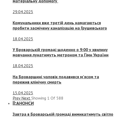
матеріальну допомогу
29.04.2025
Комунальники вже третій день намагаються
пробити засмічену каналізацію на Грушевського
18.04.2025
У Броварській громаді щоденно о 9:00 у хвилину
мовчання лунатимуть метроном та Гімн України
18.04.2025
На Броварщині чоловік подавився м’ясом та
пережив клінічну смерть
15.04.2025
Prev
Next
Showing
1
Of
588
АНОНСИ
Завтра в Броварській громаді вимикатимуть світло