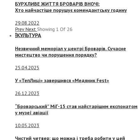
БУРХЛИВЕ ЖИТТЯ БРОВАРІВ ВНОЧІ:
Хто найчастіше порушує комендантську годину
29.08.2022
Prev
Next
Showing
1
Of
26
КУЛЬТУРА
Незвичний меморіал у центрі Броварів. Сучасне
мистецтво чи порушення порядку?
25.04.2025
У «ТепЛиці» завершився «Медяник Fest»
26.12.2023
“Броварський” МіГ-15 став найстарішим експонатом
у музеї авіації
10.05.2023
Чистий четвер: що можна і треба робити у цей