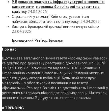
У Броварах планують інфраструктурні оновлення:
капремонти, парковка біля лікарні та укриття в
садочку
24.04.2025
Страшна ніч у столиці! Київ оговтується після
наймасштабнішої атаки з початку року!
24.04.2025
Завтра в Броварській громаді вимикатимуть світло
23.04.2025
Громадський Ревізор. Бровари
Про нас
Щотижнева загальнополітична газета «Громадський Ревізор»,
свідоцтво про державну реєстрацію друкованого ЗМІ КВ №
21097-10897Р. Засновник та видавець: ТОВ «Незалежна
інформаційна компанія «Голос Київщини» Редакція може не
поділяти думку авторів публікацій. Будь-який передрук
матеріалів – з обов’язковим посиланням на газету
«Громадський Ревізор». За зміст та достовірність інформації у
рекламних матеріалах відповідає рекламодавець. Матеріали,
позначені значком Р друкуються на правах реклами.
# TRENDING