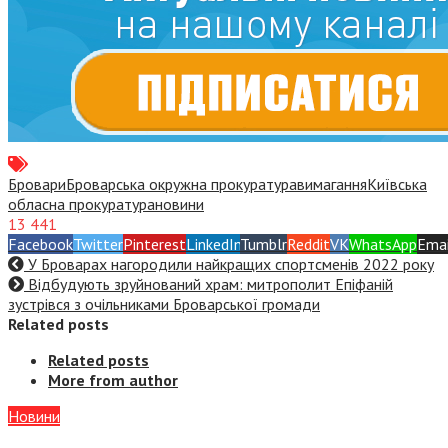
Бровари
Броварська окружна прокуратура
вимагання
Київська
обласна прокуратура
новини
13 441
Facebook
Twitter
Pinterest
LinkedIn
Tumblr
Reddit
VK
WhatsApp
Emai
У Броварах нагородили найкращих спортсменів 2022 року
Відбудують зруйнований храм: митрополит Епіфаній
зустрівся з очільниками Броварської громади
Related posts
Related posts
More from author
Новини