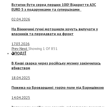
Встигни бути серед перших 100! Відкриття АЗС
EURO 5 з подарунками та суперцінами
02.04.2026
На Вінничині гучні мотоцикли хочуть вилучати у
власників та передавати на фронт
17.03.2026
Prev
Next
Showing
1
Of
851
ПОДІЇ
В Києві сварка через російську музику закінчилась
вбивством
18.04.2025
Пожежа на Броварщині: горіло поле під Баришівкою
14.04.2025