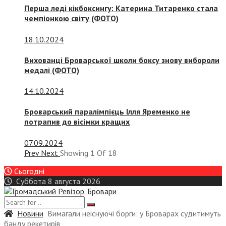
Перша леді кікбоксингу: Катерина Титаренко стала
чемпіонкою світу (ФОТО)
18.10.2024
Вихованці Броварської школи боксу знову вибороли
медалі (ФОТО)
14.10.2024
Броварський паралімпієць Ілля Яременко не
потрапив до вісімки кращих
07.09.2024
Prev
Next
Showing
1
Of
18
Сьогодні
Суббота 8 августа 2026
Новини
Вимагали неіснуючі борги: у Броварах судитимуть
банду рекетирів