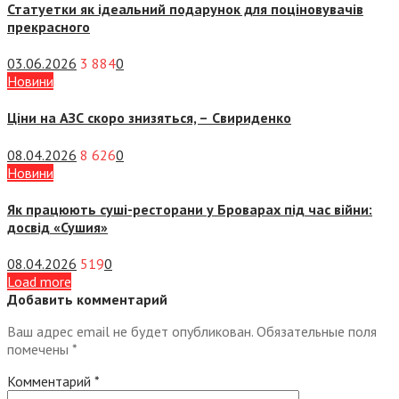
Статуетки як ідеальний подарунок для поціновувачів
прекрасного
03.06.2026
3 884
0
Новини
Ціни на АЗС скоро знизяться, –
Свириденко
08.04.2026
8 626
0
Новини
Як працюють суші-ресторани у Броварах під час війни:
досвід «Сушия»
08.04.2026
519
0
Load more
Добавить комментарий
Ваш адрес email не будет опубликован.
Обязательные поля
помечены
*
Комментарий
*