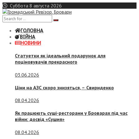
Skip
Суббота 8 августа 2026
to
content
ГОЛОВНА
ВІЙНА
НОВИНИ
Статуетки як ідеальний подарунок для
поціновувачів прекрасного
03.06.2026
Ціни на АЗС скоро знизяться, –
Свириденко
08.04.2026
Як працюють суші-ресторани у Броварах під час
війни: досвід «Сушия»
08.04.2026