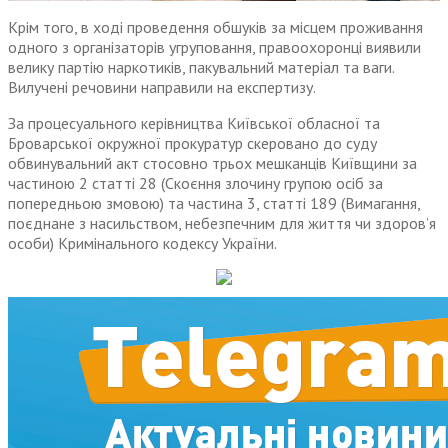
Крім того, в ході проведення обшуків за місцем проживання
одного з організаторів угруповання, правоохоронці виявили
велику партію наркотиків, пакувальний матеріал та ваги.
Вилучені речовини направили на експертизу.
За процесуального керівництва Київської обласної та
Броварської окружної прокуратур скеровано до суду
обвинувальний акт стосовно трьох мешканців Київщини за
частиною 2 статті 28 (Скоєння злочину групою осіб за
попередньою змовою) та частина 3, статті 189 (Вимагання,
поєднане з насильством, небезпечним для життя чи здоров’я
особи) Кримінального кодексу України.