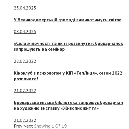
23.04.2025
У Великодимерській громаді вимикатимуть світло
08.04.2025
«Сила жіночності та як її розвинути»: броварчанок
запрошують на семінар
22.02.2022
Кіноклуб з психологом у КІП «ТепЛиця», сезон 2022
розпочато!
21.02.2022
Броварська міська бібліотека запрошує броварчан
на художню виставку «Живопис життя»
21.02.2022
Prev
Next
Showing
1
Of
19