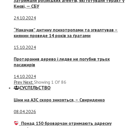
Затримали російських агентів, які готували теракт у
Києві, — СБУ
24.10.2024
“Накачав” дитину психотропами та згвалтував –
киянин проведе 14 років за ґратами
15.10.2024
Протаранив дерево і ледве не погубив трьох
пасажирів
14.10.2024
Prev
Next
Showing
1
Of
86
СУСПIЛЬСТВО
Ціни на АЗС скоро знизяться, –
Свириденко
08.04.2026
Понад 150 броварчан отримають адресну