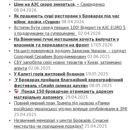
Ціни на АЗС скоро знизяться, –
Свириденко
08.04.2026
Як працюють суші-ресторани у Броварах під час
війни: досвід «Сушия»
08.04.2026
Встигни бути серед перших 100! Відкриття АЗС EURO 5
з подарунками та суперцінами
02.04.2026
На Вінничині гучні мотоцикли хочуть вилучати у
власників та передавати на фронт
17.03.2026
На щиті повернувся додому Захисник України, – солдат
Солодкий Серафим Володимирович
02.06.2025
СБУ запобігла серії нових терактів у Києві, затримано
агента
02.06.2025
У Калиті горів житловий будинок
19.05.2025
У Броварах пройшов благодійний хореографічний
фестиваль «Смайл скликає друзів»
08.05.2025
Понад 150 броварчан отримають адресну
матеріальну допомогу
29.04.2025
Повний мирний план Трампа під назвою «‎Рамки
російсько-української угоди» вперше опублікували в ЗМІ
25.04.2025
Незвичний меморіал у центрі Броварів. Сучасне
мистецтво чи порушення порядку?
25.04.2025