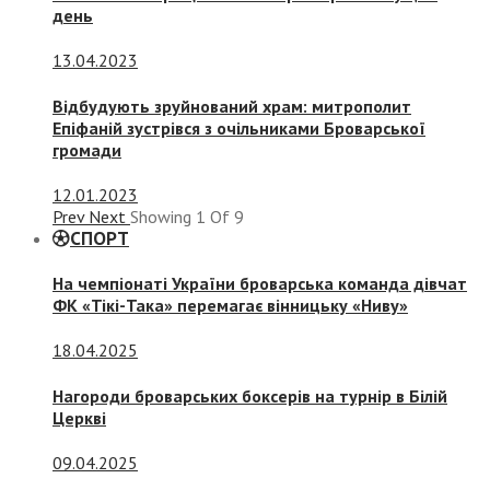
день
13.04.2023
Відбудують зруйнований храм: митрополит
Епіфаній зустрівся з очільниками Броварської
громади
12.01.2023
Prev
Next
Showing
1
Of
9
СПОРТ
На чемпіонаті України броварська команда дівчат
ФК «Тікі-Така» перемагає вінницьку «Ниву»
18.04.2025
Нагороди броварських боксерів на турнір в Білій
Церкві
09.04.2025