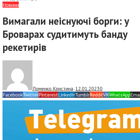
Новини
Вимагали неіснуючі борги: у
Броварах судитимуть банду
рекетирів
Ломенко Кристина
12.01.2023
0
—
Facebook
Twitter
Pinterest
LinkedIn
Tumblr
Reddit
VK
WhatsApp
Emai