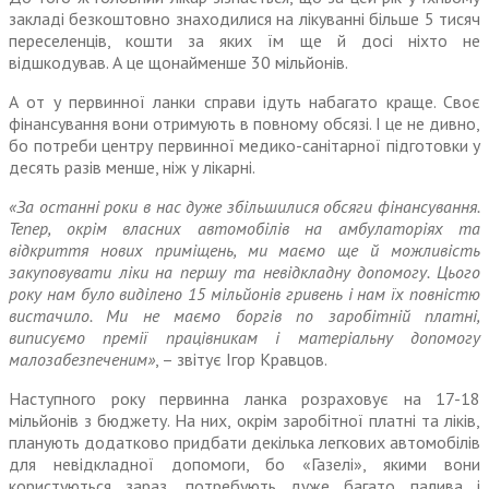
закладі безкоштовно знаходилися на лікуванні більше 5 тисяч
переселенців, кошти за яких їм ще й досі ніхто не
відшкодував. А це щонайменше 30 мільйонів.
А от у первинної ланки справи ідуть набагато краще. Своє
фінансування вони отримують в повному обсязі. І це не дивно,
бо потреби центру первинної медико-санітарної підготовки у
десять разів менше, ніж у лікарні.
«За останні роки в нас дуже збільшилися обсяги фінансування.
Тепер, окрім власних автомобілів на амбулаторіях та
відкриття нових приміщень, ми маємо ще й можливість
закуповувати ліки на першу та невідкладну допомогу. Цього
року нам було виділено 15 мільйонів гривень і нам їх повністю
вистачило. Ми не маємо боргів по заробітній платні,
виписуємо премії працівникам і матеріальну допомогу
малозабезпеченим»
, – звітує Ігор Кравцов.
Наступного року первинна ланка розраховує на 17-18
мільйонів з бюджету. На них, окрім заробітної платні та ліків,
планують додатково придбати декілька легкових автомобілів
для невідкладної допомоги, бо «Газелі», якими вони
користуються зараз, потребують дуже багато палива і