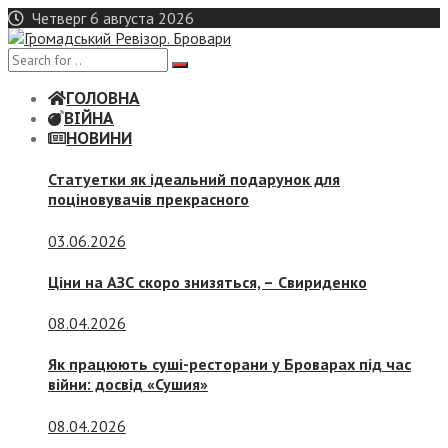
Skip
Четверг 6 августа 2026
to
content
ГОЛОВНА
ВІЙНА
НОВИНИ
Статуетки як ідеальний подарунок для
поціновувачів прекрасного
03.06.2026
Ціни на АЗС скоро знизяться, –
Свириденко
08.04.2026
Як працюють суші-ресторани у Броварах під час
війни: досвід «Сушия»
08.04.2026