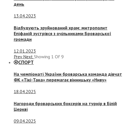
день
13.04.2023
Відбудують зруйнований храм: митрополит
Епіфаній зустрівся з очільниками Броварської
громади
12.01.2023
Prev
Next
Showing
1
Of
9
СПОРТ
На чемпіонаті України броварська команда дівчат
ФК «Тікі-Така» перемагає вінницьку «Ниву»
18.04.2025
Нагороди броварських боксерів на турнір в Білій
Церкві
09.04.2025