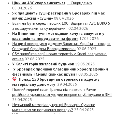
Ціни на АЗС скоро знизяться, –
Свириденко
08.04.2026
Як працюють суші-ресторани у Броварах під час
війни: досвід «Сушия»
08.04.2026
Встигни бути серед перших 100! Відкриття АЗС EURO 5
з подарунками та суперцінами
02.04.2026
На Вінничині гучні мотоцикли хочуть вилучати у
власників та передавати на фронт
17.03.2026
На щиті повернувся додому Захисник України, – солдат
Солодкий Серафим Володимирович
02.06.2025
СБУ запобігла серії нових терактів у Києві, затримано
агента
02.06.2025
У Калиті горів житловий будинок
19.05.2025
У Броварах пройшов благодійний хореографічний
фестиваль «Смайл скликає друзів»
08.05.2025
Понад 150 броварчан отримають адресну
матеріальну допомогу
29.04.2025
Повний мирний план Трампа під назвою «‎Рамки
російсько-української угоди» вперше опублікували в ЗМІ
25.04.2025
Незвичний меморіал у центрі Броварів. Сучасне
мистецтво чи порушення порядку?
25.04.2025