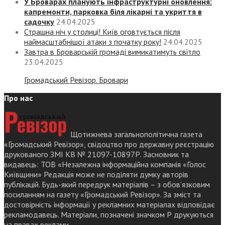
У Броварах планують інфраструктурні оновлення:
капремонти, парковка біля лікарні та укриття в
садочку
24.04.2025
Страшна ніч у столиці! Київ оговтується після
наймасштабнішої атаки з початку року!
24.04.2025
Завтра в Броварській громаді вимикатимуть світло
23.04.2025
Громадський Ревізор. Бровари
Про нас
Щотижнева загальнополітична газета
«Громадський Ревізор», свідоцтво про державну реєстрацію
друкованого ЗМІ КВ № 21097-10897Р. Засновник та
видавець: ТОВ «Незалежна інформаційна компанія «Голос
Київщини» Редакція може не поділяти думку авторів
публікацій. Будь-який передрук матеріалів – з обов’язковим
посиланням на газету «Громадський Ревізор». За зміст та
достовірність інформації у рекламних матеріалах відповідає
рекламодавець. Матеріали, позначені значком Р друкуються
на правах реклами.