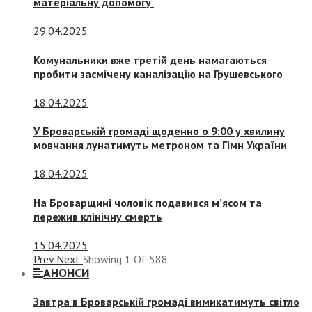
матеріальну допомогу
29.04.2025
Комунальники вже третій день намагаються
пробити засмічену каналізацію на Грушевського
18.04.2025
У Броварській громаді щоденно о 9:00 у хвилину
мовчання лунатимуть метроном та Гімн України
18.04.2025
На Броварщині чоловік подавився м’ясом та
пережив клінічну смерть
15.04.2025
Prev
Next
Showing
1
Of
588
АНОНСИ
Завтра в Броварській громаді вимикатимуть світло