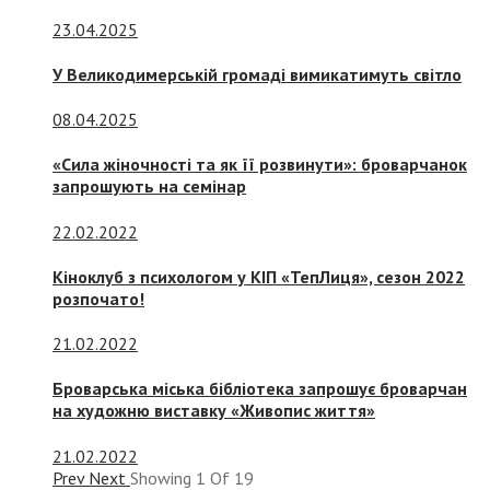
23.04.2025
У Великодимерській громаді вимикатимуть світло
08.04.2025
«Сила жіночності та як її розвинути»: броварчанок
запрошують на семінар
22.02.2022
Кіноклуб з психологом у КІП «ТепЛиця», сезон 2022
розпочато!
21.02.2022
Броварська міська бібліотека запрошує броварчан
на художню виставку «Живопис життя»
21.02.2022
Prev
Next
Showing
1
Of
19