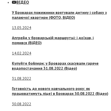
ВІДЕО
У Броварах пожежники врятували дитину і собаку з
палаючої квартири (ФОТО, ВІДЕО)
13.05.2024
Апгрейд у броварській маршрутці: і доїхав, і
помився (ВІДЕО)
14.02.2024
Купуйте бойлери: у Броварах скасували гаряче
водопостачання 31.08.2022 (Відео)
31.08.2022
Готовність до нового навчального року: як
працюватимуть ліцеї в Броварах 30.08.2022 (Відео)
30.08.2022