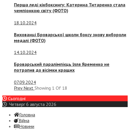
Перша леді кікбоксингу: Катерина Титаренко стала
чемпіонкою світу (ФОТО)
18.10.2024
Вихованці Броварської школи боксу знову вибороли
медалі (ФОТО)
14.10.2024
Броварський паралімпієць Ілля Яременко не
потрапив до вісімки кращих
07.09.2024
Prev
Next
Showing
1
Of
18
Сьогодні
Четверг 6 августа 2026
Головна
Війна
Новини