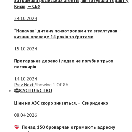
Затримали російських агентів, які готували теракт у
Києві, — СБУ
24.10.2024
“Накачав” дитину психотропами та згвалтував –
киянин проведе 14 років за ґратами
15.10.2024
Протаранив дерево і ледве не погубив трьох
пасажирів
14.10.2024
Prev
Next
Showing
1
Of
86
СУСПIЛЬСТВО
Ціни на АЗС скоро знизяться, –
Свириденко
08.04.2026
Понад 150 броварчан отримають адресну