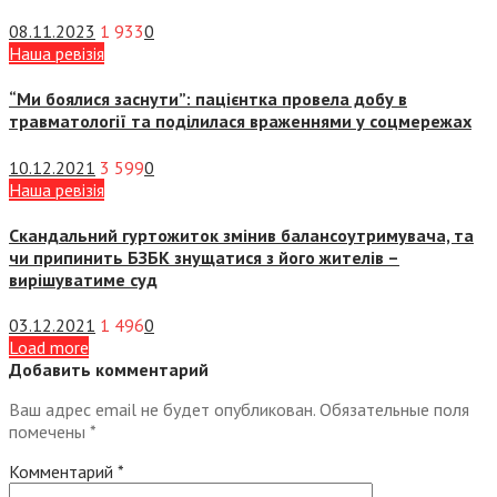
08.11.2023
1 933
0
Наша ревізія
“Ми боялися заснути”: пацієнтка провела добу в
травматології та поділилася враженнями у соцмережах
10.12.2021
3 599
0
Наша ревізія
Скандальний гуртожиток змінив балансоутримувача, та
чи припинить БЗБК знущатися з його жителів –
вирішуватиме суд
03.12.2021
1 496
0
Load more
Добавить комментарий
Ваш адрес email не будет опубликован.
Обязательные поля
помечены
*
Комментарий
*