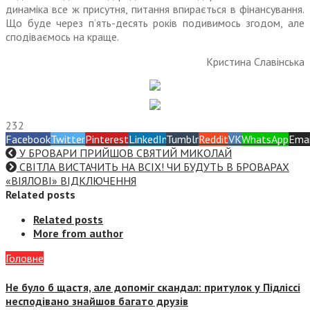
динаміка все ж присутня, питання впирається в фінансування.
Що буде через п’ять-десять років подивимось згодом, але
сподіваємось на краще.
Кристина Славінська
232
Facebook
Twitter
Pinterest
LinkedIn
Tumblr
Reddit
VK
WhatsApp
Emai
У БРОВАРИ ПРИЙШОВ СВЯТИЙ МИКОЛАЙ
СВІТЛА ВИСТАЧИТЬ НА ВСІХ! ЧИ БУДУТЬ В БРОВАРАХ
«ВІЯЛОВІ» ВІДКЛЮЧЕННЯ
Related posts
Related posts
More from author
Головне
Не було б щастя, але допоміг скандал: притулок у Підліссі
несподівано знайшов багато друзів