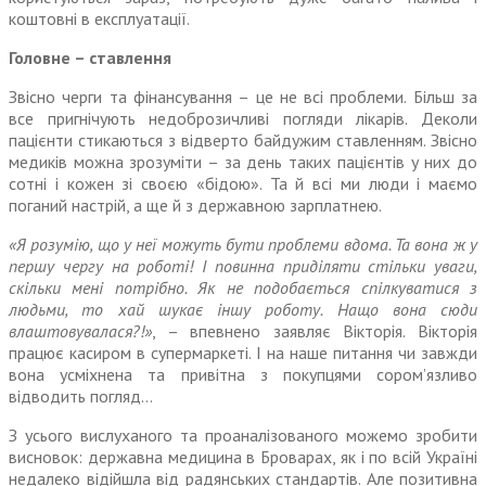
коштовні в експлуатації.
Головне – ставлення
Звісно черги та фінансування – це не всі проблеми. Більш за
все пригнічують недоброзичливі погляди лікарів. Деколи
пацієнти стикаються з відверто байдужим ставленням. Звісно
медиків можна зрозуміти – за день таких пацієнтів у них до
сотні і кожен зі своєю «бідою». Та й всі ми люди і маємо
поганий настрій, а ще й з державною зарплатнею.
«Я розумію, що у неї можуть бути проблеми вдома. Та вона ж у
першу чергу на роботі! І повинна приділяти стільки уваги,
скільки мені потрібно. Як не подобається спілкуватися з
людьми, то хай шукає іншу роботу. Нащо вона сюди
влаштовувалася?!»
, – впевнено заявляє Вікторія. Вікторія
працює касиром в супермаркеті. І на наше питання чи завжди
вона усміхнена та привітна з покупцями сором’язливо
відводить погляд…
З усього вислуханого та проаналізованого можемо зробити
висновок: державна медицина в Броварах, як і по всій Україні
недалеко відійшла від радянських стандартів. Але позитивна