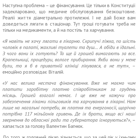
Наступна проблема – це фінансування. Це тільки в Конституції
задекларовано, що медичне обслуговування безкоштовне.
Реалії життя діаметрально протилежні. І не дай Боже вам
доведеться лягати в стаціонар. Тут гроші готувати треба не
тільки на медикаменти, а й на постіль та харчування.
«Я навіть не хочу лягати в лікарню. Скрипучі ліжка, по шість
чоловік в палаті, жахливі туалети та душ… А обіди в їдальні.
З чого вони їх готують? Та ще й грошей вимагають за все.
Крапельниці, процедури, вологе прибирання. Якби вони у мене
були, то я б в приватній клініці лікувався, а не тут»
, –
емоційно розповідає Віталій.
«У нас велика нестача фінансування. Вже не маємо чим
платити заробітну платню співробітникам за грудень
місяць. Грошей взагалі немає. І це вже не кажучи про
забезпечення ліками пільговиків та харчування в лікарні. Нам
лише на нагальні потреби, як платня та енергоносії, щорічно
потрібно 117 мільйонів гривень. Де їх брати, якщо всі наші
звернення до обласної ради та губернатора ігноруються?»
, –
хапається за голову Валентин Багнюк.
До того ж головний лікар зізнається, що за цей рік у їхньому