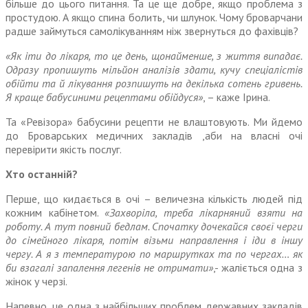
більше до цього питання. Та це ще добре, якщо проблема з
простудою. А якщо спина болить, чи шлунок. Чому броварчани
радше займуться самолікуванням ніж звернуться до фахівців?
«Як іти до лікаря, то це день, щонайменше, з життя випадає.
Одразу пропишуть мільйон аналізів здати, кучу спеціалістів
обійти та й лікування розпишуть на декілька сотень гривень.
Я краще бабусиними рецептами обійдуся»
, – каже Ірина.
Та «Ревізора» бабусини рецепти не влаштовують. Ми йдемо
до Броварських медичних закладів ,аби на власні очі
перевірити якість послуг.
Хто останній?
Перше, що кидається в очі – величезна кількість людей під
кожним кабінетом.
«Захворіла, треба лікарняний взяти на
роботу. А тут повний бедлам. Спочатку дочекайся своєї черги
до сімейного лікаря, потім візьми направлення і іди в іншу
чергу. А я з температурою по маршрутках та по чергах… як
би взагалі запалення легенів не отримати»
,- жаліється одна з
жінок у черзі.
Напевно, це одна з найбільших проблем державних закладів