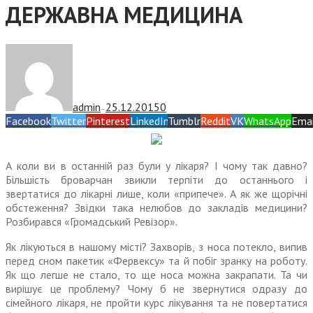
ДЕРЖАВНА МЕДИЦИНА
admin
25.12.2015
0
—
Facebook
Twitter
Pinterest
LinkedIn
Tumblr
Reddit
VK
WhatsApp
Emai
А коли ви в останній раз були у лікаря? І чому так давно?
Більшість броварчан звикли терпіти до останнього і
звертатися до лікарні лише, коли «припече». А як же щорічні
обстеження? Звідки така нелюбов до закладів медицини?
Розбирався «Громадський Ревізор».
Як лікуються в нашому місті? Захворів, з носа потекло, випив
перед сном пакетик «Фервексу» та й побіг зранку на роботу.
Як що легше не стало, то ще носа можна закрапати. Та чи
вирішує це проблему? Чому б не звернутися одразу до
сімейного лікаря, не пройти курс лікування та не повертатися