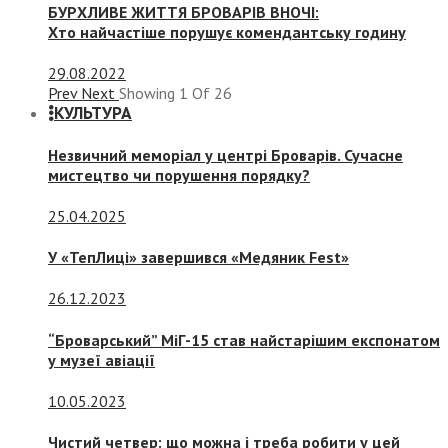
БУРХЛИВЕ ЖИТТЯ БРОВАРІВ ВНОЧІ:
Хто найчастіше порушує комендантську годину
29.08.2022
Prev
Next
Showing
1
Of
26
КУЛЬТУРА
Незвичний меморіал у центрі Броварів. Сучасне
мистецтво чи порушення порядку?
25.04.2025
У «ТепЛиці» завершився «Медяник Fest»
26.12.2023
“Броварський” МіГ-15 став найстарішим експонатом
у музеї авіації
10.05.2023
Чистий четвер: що можна і треба робити у цей