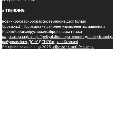
# TRENDING
новини
Бровари
Броварський район
відео
Поліція
Бровари
ДТП
Броварське районне управління поліції
війна з
Росією
Коронавірус
пожежа
Броварська міська
рада
вакцинація
спорт
Требухів
Броваритепловодоенергія
поліція
райуправління ДСНС
ДСНС
бюджет
Княжичі
Всі права захищені: © 2023,
«Громадський Ревізор»