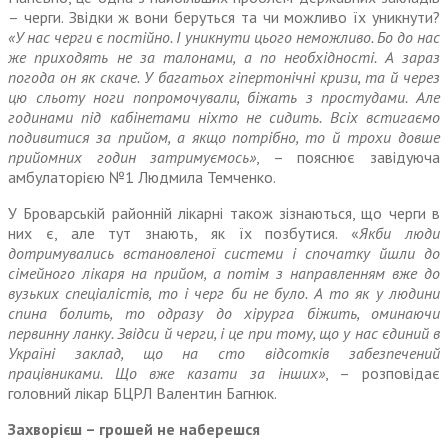
– черги. Звідки ж вони беруться та чи можливо їх уникнути?
«У нас черги є постійно. І уникнути цього неможливо. Бо до нас
же приходять не за талонами, а по необхідності. А зараз
погода он як скаче. У багатьох гіпертонічні кризи, та й через
цю сльоту ноги попромочували, біжать з простудами. Але
годинами під кабінетами ніхто не сидить. Всіх встигаємо
подивитися за прийом, а якщо потрібно, то й трохи довше
прийомних годин затримуємось»
, – пояснює завідуюча
амбулаторією №1 Людмила Темченко.
У Броварській районній лікарні також зізнаються, що черги в
них є, але тут знають, як їх позбутися. «
Якби люди
дотримувались встановленої системи і спочатку йшли до
сімейного лікаря на прийом, а потім з направленням вже до
вузьких спеціалістів, то і черг би не було. А то як у людини
спина болить, то одразу до хірурга біжить, оминаючи
первинну ланку. Звідси й черги, і це при тому, що у нас єдиний в
Україні заклад, що на сто відсотків забезпечений
працівниками. Що вже казати за інших»
, – розповідає
головний лікар БЦРЛ Валентин Багнюк.
Захворієш – грошей не наберешся