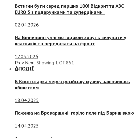
Встигни бути серед перших 100! Відкриття АЗС
EURO 5 з подарунками та суперцінами
02.04.2026
На Вінничині гучні мотоцикли хочуть вилучати у
власників та передавати на фронт
17.03.2026
Prev
Next
Showing
1
Of
851
ПОДІЇ
В Києві сварка через російську музику закінчилась
вбивством
18.04.2025
Пожежа на Броварщині: горіло поле під Баришівкою
14.04.2025