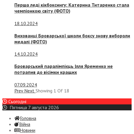
Перша леді кікбоксингу: Катерина Титаренко стала
чемпіонкою світу (ФОТО)
18.10.2024
Вихованці Броварської школи боксу знову вибороли
медалі (ФОТО)
14.10.2024
Броварський паралімпієць Ілля Яременко не
потрапив до вісімки кращих
07.09.2024
Prev
Next
Showing
1
Of
18
Сьогодні
Пятница 7 августа 2026
Головна
Війна
Новини