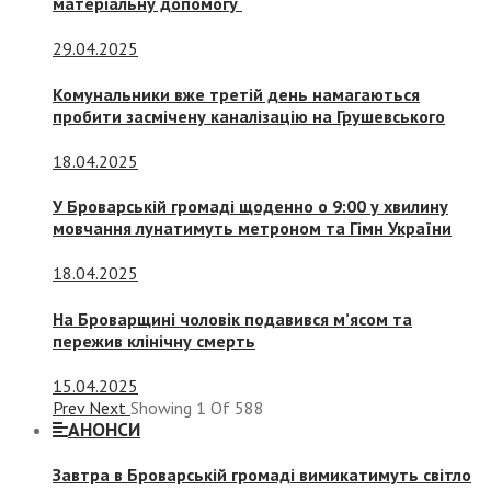
матеріальну допомогу
29.04.2025
Комунальники вже третій день намагаються
пробити засмічену каналізацію на Грушевського
18.04.2025
У Броварській громаді щоденно о 9:00 у хвилину
мовчання лунатимуть метроном та Гімн України
18.04.2025
На Броварщині чоловік подавився м’ясом та
пережив клінічну смерть
15.04.2025
Prev
Next
Showing
1
Of
588
АНОНСИ
Завтра в Броварській громаді вимикатимуть світло