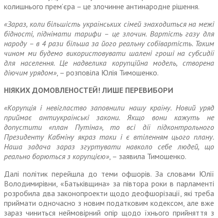
колишнього прем’єра – це злочинне антинародне рішення.
«Зараз, коли більшість україн­ських сімей знаходиться на межі
бідності, піднімати тарифи – це злочин. Вартість газу для
народу – в 4 рази більша за його реальну собівартість. Таким
чином ми будемо використовувати шалені гроші на субсидії
для населення. Це надвелика корупційна модель, створена
діючим урядом»
, – роз­повіла Юлія Тимошенко.
НІЯКИХ ДОМОВЛЕНОСТЕЙ! ЛИШЕ ПЕРЕВИБОРИ
«Корупція і невігластво запо­внили нашу країну. Новий уряд
приймає антиукраїнські закони. Якщо вони кажуть не
допустити «план Путіна», то всі дії підконтр­ольного
Президенту Кабміну якраз таки і є втіленням цього плану.
Наша задача зараз згур­тувати навколо себе людей, що
реально борються з корупцією»
, – заявила Тимошенко.
Далі політик перейшла до теми офшорів. За словами Юлії
Володимирівни, «Батьківщина» за півтора роки в парламенті
роз­робила два законопроекти щодо деофшорізації, які треба
приймати одночасно з новим податковим кодексом, але вже
зараз чиниться неймовірний опір щодо їхнього прийняття з