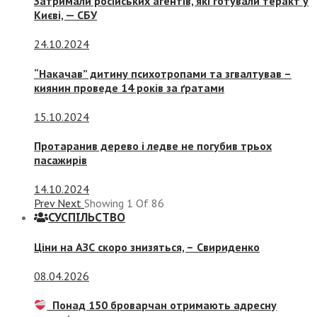
Затримали російських агентів, які готували теракт у
Києві, — СБУ
24.10.2024
“Накачав” дитину психотропами та згвалтував –
киянин проведе 14 років за ґратами
15.10.2024
Протаранив дерево і ледве не погубив трьох
пасажирів
14.10.2024
Prev
Next
Showing
1
Of
86
СУСПIЛЬСТВО
Ціни на АЗС скоро знизяться, –
Свириденко
08.04.2026
Понад 150 броварчан отримають адресну