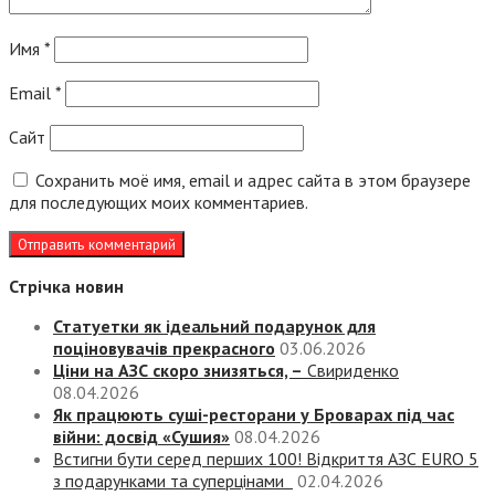
Имя
*
Email
*
Сайт
Сохранить моё имя, email и адрес сайта в этом браузере
для последующих моих комментариев.
Стрічка новин
Статуетки як ідеальний подарунок для
поціновувачів прекрасного
03.06.2026
Ціни на АЗС скоро знизяться, –
Свириденко
08.04.2026
Як працюють суші-ресторани у Броварах під час
війни: досвід «Сушия»
08.04.2026
Встигни бути серед перших 100! Відкриття АЗС EURO 5
з подарунками та суперцінами
02.04.2026