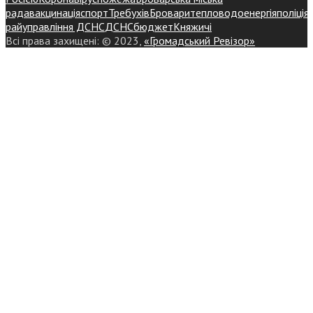
рада
вакцинація
спорт
Требухів
Броваритепловодоенергія
поліція
райуправління ДСНС
ДСНС
бюджет
Княжичі
Всі права захищені: © 2023,
«Громадський Ревізор»