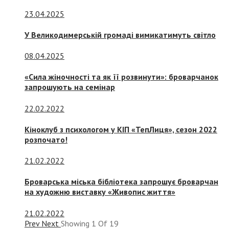
23.04.2025
У Великодимерській громаді вимикатимуть світло
08.04.2025
«Сила жіночності та як її розвинути»: броварчанок
запрошують на семінар
22.02.2022
Кіноклуб з психологом у КІП «ТепЛиця», сезон 2022
розпочато!
21.02.2022
Броварська міська бібліотека запрошує броварчан
на художню виставку «Живопис життя»
21.02.2022
Prev
Next
Showing
1
Of
19