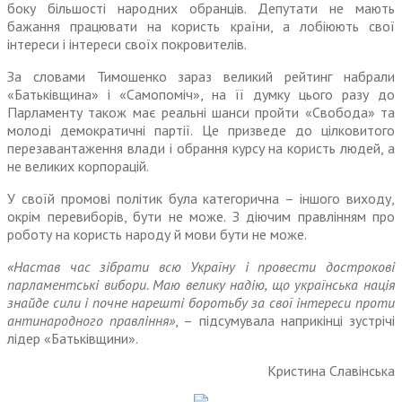
боку більшості народ­них обранців. Депутати не мають
бажання працювати на користь країни, а лобіюють свої
інтереси і інтереси своїх покровителів.
За словами Тимошенко зараз великий рейтинг набрали
«Батьківщина» і «Самопоміч», на її думку цього разу до
Парламенту також має реальні шанси пройти «Свобода» та
молоді демократичні партії. Це призведе до цілкови­того
перезавантаження влади і обрання курсу на користь людей, а
не великих корпорацій.
У своїй промові політик була категорична – іншого виходу,
окрім перевиборів, бути не може. З діючим правлінням про
роботу на користь народу й мови бути не може.
«Настав час зібрати всю Україну і провести дострокові
парламент­ські вибори. Маю велику надію, що українська нація
знайде сили і почне нарешті боротьбу за свої інтереси проти
антинародного правління»
, – підсумувала напри­кінці зустрічі
лідер «Батьківщини».
Кристина Славінська