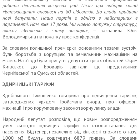
роботи депутатів місцевих рад. Після цих виборів склад
«Батьківщини» оновився на 80 відсотків. До влади прийшли
нові депутати. Наша партія є однією з найстарших в
парламенті. Нам вже 17 років. Ми маємо потужну структуру,
власну ідеологію і чітку позицію»
, – зазначила Юлія
Володимирівна на початку прес-конференції.
За словами колишньої прем’єрки основними тезами зустрічі
були боротьба з корупцією та земель­ними махінаціями на
місцях. На з’їзді були присутні депутати трьох областей. Окрім
Київської, до Броварів завітали ще пред­ставники
Чернігівської та Сумської областей.
ЗДИРНИЦЬКІ ТАРИФИ
Здебільшого Тимошенко гово­рила про підвищення тарифів,
затверджених урядом Гройсмана вчора, про офшорні
махінації і про корумповану законотворчу ланку влади.
Народний депутат розповіла, що новим розпорядженням
уряд сьогодні підвищив тарифи на газопостачання для
населення. Відтепер, незалежно від кількості спожитого газу,
1000 м3 будуть коштувати 6879 гривень. За словами