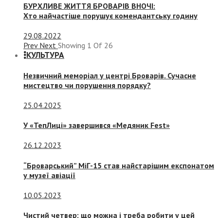
БУРХЛИВЕ ЖИТТЯ БРОВАРІВ ВНОЧІ:
Хто найчастіше порушує комендантську годину
29.08.2022
Prev
Next
Showing
1
Of
26
КУЛЬТУРА
Незвичний меморіал у центрі Броварів. Сучасне
мистецтво чи порушення порядку?
25.04.2025
У «ТепЛиці» завершився «Медяник Fest»
26.12.2023
“Броварський” МіГ-15 став найстарішим експонатом
у музеї авіації
10.05.2023
Чистий четвер: що можна і треба робити у цей