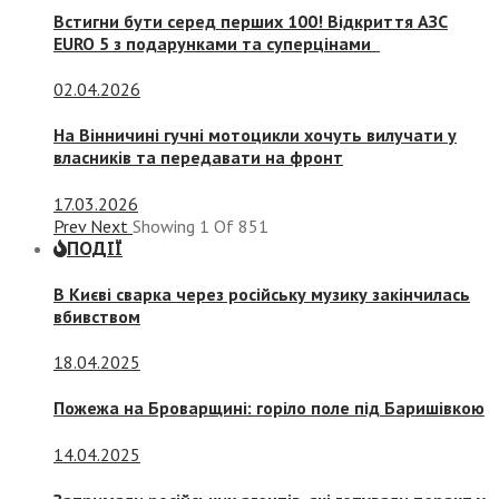
Встигни бути серед перших 100! Відкриття АЗС
EURO 5 з подарунками та суперцінами
02.04.2026
На Вінничині гучні мотоцикли хочуть вилучати у
власників та передавати на фронт
17.03.2026
Prev
Next
Showing
1
Of
851
ПОДІЇ
В Києві сварка через російську музику закінчилась
вбивством
18.04.2025
Пожежа на Броварщині: горіло поле під Баришівкою
14.04.2025