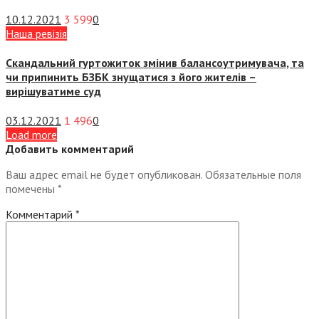
10.12.2021
3 599
0
Наша ревізія
Скандальний гуртожиток змінив балансоутримувача, та
чи припинить БЗБК знущатися з його жителів –
вирішуватиме суд
03.12.2021
1 496
0
Load more
Добавить комментарий
Ваш адрес email не будет опубликован.
Обязательные поля
помечены
*
Комментарий
*