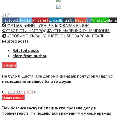
217
Facebook
Twitter
Pinterest
LinkedIn
Tumblr
Reddit
VK
WhatsApp
Emai
ФУТБОЛЬНИЙ ТУРНІР В БРОВАРАХ ВІДОМІ
ФУТБОЛІСТИ НАГОРОДЖУЮТЬ МАЛЕНЬКИХ ЧЕМПІОНІВ
«ЗРОБИМО УКРАЇНУ ЧИСТОЮ» БРОВАРСЬКІ РЕАЛІЇ
Related posts
Related posts
More from author
Головне
Не було б щастя, але допоміг скандал: притулок у Підліссі
несподівано знайшов багато друзів
08.11.2023
1 933
0
Наша ревізія
“Ми боялися заснути”: пацієнтка провела добу в
травматології та поділилася враженнями у соцмережах