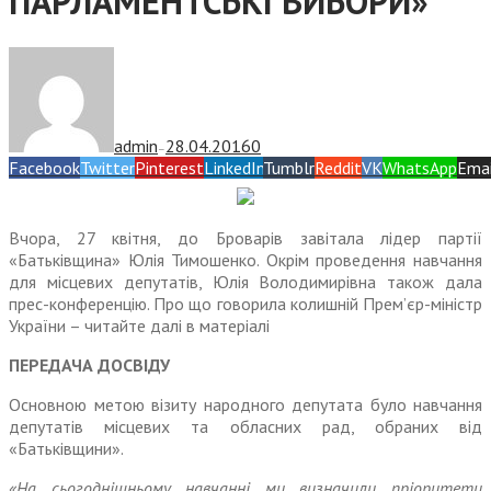
ПАРЛАМЕНТСЬКІ ВИБОРИ»
admin
28.04.2016
0
—
Facebook
Twitter
Pinterest
LinkedIn
Tumblr
Reddit
VK
WhatsApp
Emai
Вчора, 27 квітня, до Броварів завітала лідер партії
«Батьківщина» Юлія Тимошенко. Окрім проведення навчання
для місцевих депутатів, Юлія Володимирівна також дала
прес-конференцію. Про що говорила колишній Прем’єр-міністр
України – читайте далі в матеріалі
ПЕРЕДАЧА ДОСВІДУ
Основною метою візиту народ­ного депутата було навчання
депутатів місцевих та обласних рад, обраних від
«Батьківщини».
«На сьогоднішньому навчанні ми визначили пріоритети