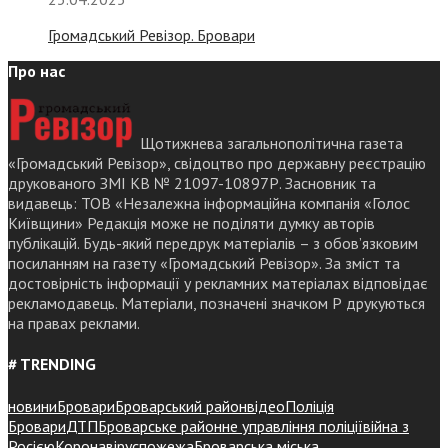
Громадський Ревізор. Бровари
Про нас
Щотижнева загальнополітична газета
«Громадський Ревізор», свідоцтво про державну реєстрацію
друкованого ЗМІ КВ № 21097-10897Р. Засновник та
видавець: ТОВ «Незалежна інформаційна компанія «Голос
Київщини» Редакція може не поділяти думку авторів
публікацій. Будь-який передрук матеріалів – з обов’язковим
посиланням на газету «Громадський Ревізор». За зміст та
достовірність інформації у рекламних матеріалах відповідає
рекламодавець. Матеріали, позначені значком Р друкуються
на правах реклами.
# TRENDING
новини
Бровари
Броварський район
відео
Поліція
Бровари
ДТП
Броварське районне управління поліції
війна з
Росією
Коронавірус
пожежа
Броварська міська