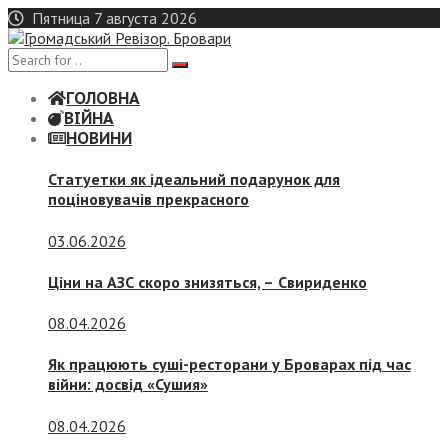
Skip
Пятница 7 августа 2026
to
content
ГОЛОВНА
ВІЙНА
НОВИНИ
Статуетки як ідеальний подарунок для
поціновувачів прекрасного
03.06.2026
Ціни на АЗС скоро знизяться, –
Свириденко
08.04.2026
Як працюють суші-ресторани у Броварах під час
війни: досвід «Сушия»
08.04.2026