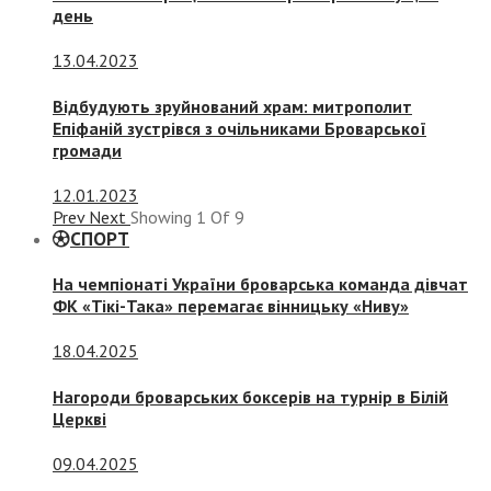
день
13.04.2023
Відбудують зруйнований храм: митрополит
Епіфаній зустрівся з очільниками Броварської
громади
12.01.2023
Prev
Next
Showing
1
Of
9
СПОРТ
На чемпіонаті України броварська команда дівчат
ФК «Тікі-Така» перемагає вінницьку «Ниву»
18.04.2025
Нагороди броварських боксерів на турнір в Білій
Церкві
09.04.2025