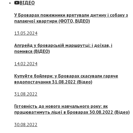
ВІДЕО
У Броварах пожежники врятували дитину і собаку з
палаючої квартири (ФОТО, ВІДЕО)
13.05.2024
Апгрейд у броварській маршрутці: і доїхав, і
помився (ВІДЕО)
14.02.2024
Купуйте бойлери: у Броварах скасували гаряче
водопостачання 31.08.2022 (Відео)
31.08.2022
Готовність до нового навчального року: як
працюватимуть ліцеї в Броварах 30.08.2022 (Відео)
30.08.2022