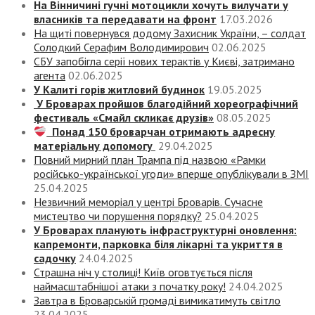
На Вінничині гучні мотоцикли хочуть вилучати у
власників та передавати на фронт
17.03.2026
На щиті повернувся додому Захисник України, – солдат
Солодкий Серафим Володимирович
02.06.2025
СБУ запобігла серії нових терактів у Києві, затримано
агента
02.06.2025
У Калиті горів житловий будинок
19.05.2025
У Броварах пройшов благодійний хореографічний
фестиваль «Смайл скликає друзів»
08.05.2025
Понад 150 броварчан отримають адресну
матеріальну допомогу
29.04.2025
Повний мирний план Трампа під назвою «‎Рамки
російсько-української угоди» вперше опублікували в ЗМІ
25.04.2025
Незвичний меморіал у центрі Броварів. Сучасне
мистецтво чи порушення порядку?
25.04.2025
У Броварах планують інфраструктурні оновлення:
капремонти, парковка біля лікарні та укриття в
садочку
24.04.2025
Страшна ніч у столиці! Київ оговтується після
наймасштабнішої атаки з початку року!
24.04.2025
Завтра в Броварській громаді вимикатимуть світло
23.04.2025