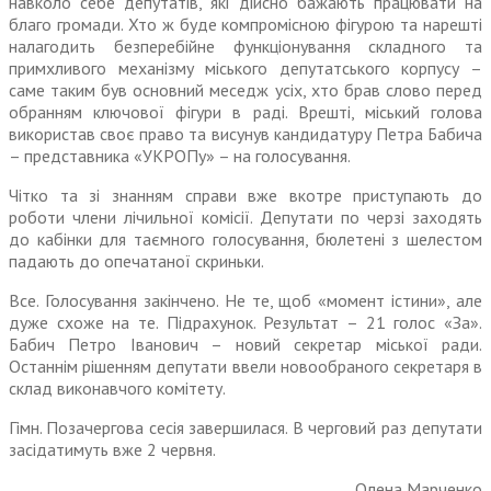
навколо себе депутатів, які дійсно бажають працювати на
благо громади. Хто ж буде компромісною фігурою та нарешті
налагодить безперебійне функціонування складного та
примхливого механізму міського депутатського корпусу –
саме таким був основний меседж усіх, хто брав слово перед
обранням ключової фігури в раді. Врешті, міський голова
використав своє право та висунув кандидатуру Петра Бабича
– представника «УКРОПу» – на голосування.
Чітко та зі знанням справи вже вкотре приступають до
роботи члени лічильної комісії. Депутати по черзі заходять
до кабінки для таємного голосування, бюлетені з шелестом
падають до опечатаної скриньки.
Все. Голосування закінчено. Не те, щоб «момент істини», але
дуже схоже на те. Підрахунок. Результат – 21 голос «За».
Бабич Петро Іванович – новий секретар міської ради.
Останнім рішенням депутати ввели ново­обраного секретаря в
склад виконавчого комітету.
Гімн. Позачергова сесія завершилася. В черговий раз депутати
засідатимуть вже 2 червня.
Олена Марченко