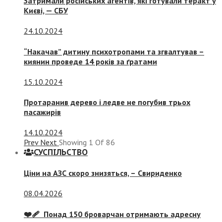
Затримали російських агентів, які готували теракт у
Києві, — СБУ
24.10.2024
“Накачав” дитину психотропами та згвалтував –
киянин проведе 14 років за ґратами
15.10.2024
Протаранив дерево і ледве не погубив трьох
пасажирів
14.10.2024
Prev
Next
Showing
1
Of
86
СУСПIЛЬСТВО
Ціни на АЗС скоро знизяться, –
Свириденко
08.04.2026
❤️‍🩹 Понад 150 броварчан отримають адресну