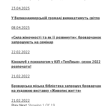
23.04.2025
У Великодимерській громаді вимикатимуть світло
08.04.2025
«Сила жіночності та як її розвинути»: броварчанок
запрошують на семінар
22.02.2022
Кіноклуб з психологом у КІП «ТепЛиця», сезон 2022
розпочато!
21.02.2022
Броварська міська бібліотека запрошує броварчан
на художню виставку «Живопис життя»
21.02.2022
Prev
Next
Showing
1
Of
19