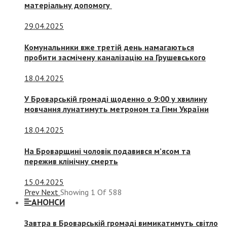
матеріальну допомогу
29.04.2025
Комунальники вже третій день намагаються
пробити засмічену каналізацію на Грушевського
18.04.2025
У Броварській громаді щоденно о 9:00 у хвилину
мовчання лунатимуть метроном та Гімн України
18.04.2025
На Броварщині чоловік подавився м’ясом та
пережив клінічну смерть
15.04.2025
Prev
Next
Showing
1
Of
588
АНОНСИ
Завтра в Броварській громаді вимикатимуть світло