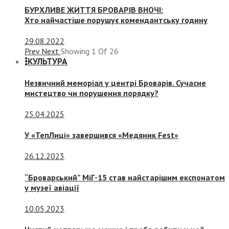
БУРХЛИВЕ ЖИТТЯ БРОВАРІВ ВНОЧІ:
Хто найчастіше порушує комендантську годину
29.08.2022
Prev
Next
Showing
1
Of
26
КУЛЬТУРА
Незвичний меморіал у центрі Броварів. Сучасне
мистецтво чи порушення порядку?
25.04.2025
У «ТепЛиці» завершився «Медяник Fest»
26.12.2023
“Броварський” МіГ-15 став найстарішим експонатом
у музеї авіації
10.05.2023