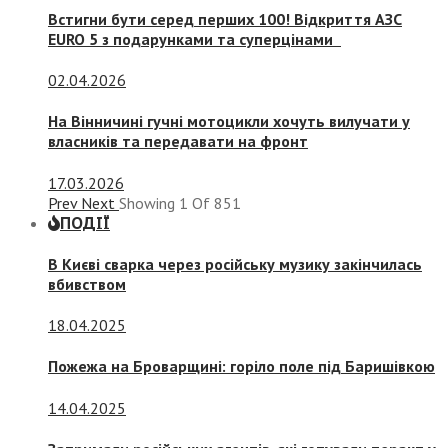
Встигни бути серед перших 100! Відкриття АЗС
EURO 5 з подарунками та суперцінами
02.04.2026
На Вінничині гучні мотоцикли хочуть вилучати у
власників та передавати на фронт
17.03.2026
Prev
Next
Showing
1
Of
851
ПОДІЇ
В Києві сварка через російську музику закінчилась
вбивством
18.04.2025
Пожежа на Броварщині: горіло поле під Баришівкою
14.04.2025