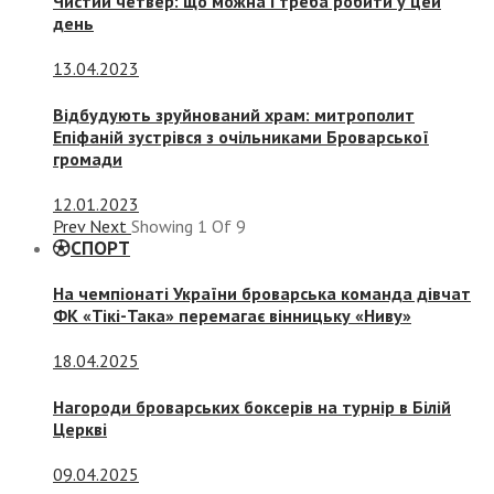
Чистий четвер: що можна і треба робити у цей
день
13.04.2023
Відбудують зруйнований храм: митрополит
Епіфаній зустрівся з очільниками Броварської
громади
12.01.2023
Prev
Next
Showing
1
Of
9
СПОРТ
На чемпіонаті України броварська команда дівчат
ФК «Тікі-Така» перемагає вінницьку «Ниву»
18.04.2025
Нагороди броварських боксерів на турнір в Білій
Церкві
09.04.2025