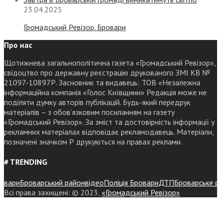
23.04.2025
Громадський Ревізор. Бровари
Про нас
Щотижнева загальнополітична газета «Громадський Ревізор»,
свідоцтво про державну реєстрацію друкованого ЗМІ КВ №
21097-10897Р. Засновник та видавець: ТОВ «Незалежна
інформаційна компанія «Голос Київщини» Редакція може не
поділяти думку авторів публікацій. Будь-який передрук
матеріалів – з обов’язковим посиланням на газету
«Громадський Ревізор». За зміст та достовірність інформації у
рекламних матеріалах відповідає рекламодавець. Матеріали,
позначені значком Р друкуються на правах реклами.
# TRENDING
ари
Броварський район
відео
Поліція Бровари
ДТП
Броварське район
Всі права захищені: © 2023,
«Громадський Ревізор»