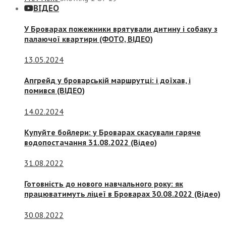
ВІДЕО
У Броварах пожежники врятували дитину і собаку з
палаючої квартири (ФОТО, ВІДЕО)
13.05.2024
Апгрейд у броварській маршрутці: і доїхав, і
помився (ВІДЕО)
14.02.2024
Купуйте бойлери: у Броварах скасували гаряче
водопостачання 31.08.2022 (Відео)
31.08.2022
Готовність до нового навчального року: як
працюватимуть ліцеї в Броварах 30.08.2022 (Відео)
30.08.2022