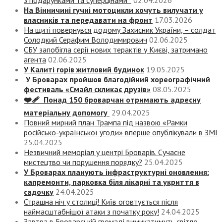
з подарунками та суперцінами
02.04.2026
На Вінничині гучні мотоцикли хочуть вилучати у
власників та передавати на фронт
17.03.2026
На щиті повернувся додому Захисник України, – солдат
Солодкий Серафим Володимирович
02.06.2025
СБУ запобігла серії нових терактів у Києві, затримано
агента
02.06.2025
У Калиті горів житловий будинок
19.05.2025
У Броварах пройшов благодійний хореографічний
фестиваль «Смайл скликає друзів»
08.05.2025
❤️‍🩹 Понад 150 броварчан отримають адресну
матеріальну допомогу
29.04.2025
Повний мирний план Трампа під назвою «‎Рамки
російсько-української угоди» вперше опублікували в ЗМІ
25.04.2025
Незвичний меморіал у центрі Броварів. Сучасне
мистецтво чи порушення порядку?
25.04.2025
У Броварах планують інфраструктурні оновлення:
капремонти, парковка біля лікарні та укриття в
садочку
24.04.2025
Страшна ніч у столиці! Київ оговтується після
наймасштабнішої атаки з початку року!
24.04.2025
Завтра в Броварській громаді вимикатимуть світло