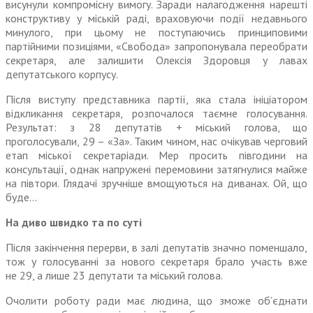
висунули компромісну вимогу. Заради налагодження нарешті
конструктиву у міській раді, враховуючи події недавнього
минулого, при цьому не поступаючись принциповими
партійними позиціями, «Свобода» запропонувала переобрати
секретаря, але залишити Олексія Здоровця у лавах
депутатського корпусу.
Після виступу представника партії, яка стала ініціатором
відкликання секретаря, розпочалося таємне голосування.
Результат: з 28 депутатів + міський голова, що
проголосували, 29 – «За». Таким чином, нас очікував черговий
етап міської секретаріади. Мер просить півгодини на
консультації, однак напружені перемовини затягнулися майже
на півтори. Глядачі зручніше вмощуються на диванах. Ой, що
буде…
На диво швидко та по суті
Після закінчення перерви, в залі депутатів значно поменшало,
тож у голосуванні за нового секретаря брало участь вже
не 29, а лише 23 депутати та міський голова.
Очолити роботу ради має людина, що зможе об’єднати