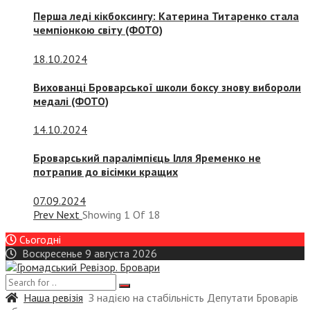
Перша леді кікбоксингу: Катерина Титаренко стала
чемпіонкою світу (ФОТО)
18.10.2024
Вихованці Броварської школи боксу знову вибороли
медалі (ФОТО)
14.10.2024
Броварський паралімпієць Ілля Яременко не
потрапив до вісімки кращих
07.09.2024
Prev
Next
Showing
1
Of
18
Сьогодні
Воскресенье 9 августа 2026
Наша ревізія
З надією на стабільність Депутати Броварів