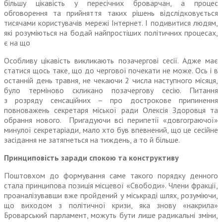
більшу цікавість у пересічних броварчан, а процес
обговорення та прийняття таких рішень відслідковується
тисячами користувачів мережі Інтернет. І подивитися людям,
які розуміються на бодай найпростіших політичних процесах,
є на що
Особливу цікавість викликають позачергові сесії. Адже має
статися щось таке, що до чергової почекати не може. Ось і в
останній день травня, не чекаючи 2 числа наступного місяця,
було терміново скликано позачергову сесію. Питання
з розряду сенсаційних – про дострокове припинення
повноважень секретаря міської ради Олексія Здоровця та
обрання нового. Пригадуючи всі перипетії «довгограючої»
минулої секретаріади, мало хто був впевнений, що це сесійне
засідання не затягнеться на тиждень, а то й більше.
Принциповість заради спокою та конструктиву
Поштовхом до формування саме такого порядку денного
стала принципова позиція місцевої «Свободи». Члени фракції,
проаналізувавши вже пройдений у міськраді шлях, розуміючи,
що виходом з політичної кризи, яка знову «накрила»
Броварський парламент, можуть бути лише радикальні зміни,