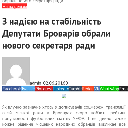
обрали нового секретаря ради
Наша ревізія
З надією на стабільність
Депутати Броварів обрали
нового секретаря ради
admin
02.06.2016
0
—
Facebook
Twitter
Pinterest
LinkedIn
Tumblr
Reddit
VK
WhatsApp
Emai
Як влучно зазначив хтось з дописувачів соцмереж, трансляції
сесій міської ради у Броварах скоро поб’ють рейтинг
популярності футбольних матчів УЕФА. І не дивно, адже
кожне рішення місцевих народних обранців викликає все