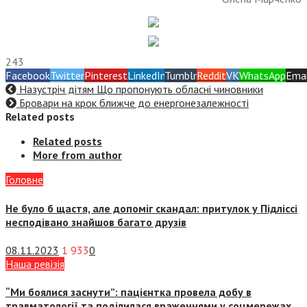
243
Facebook
Twitter
Pinterest
LinkedIn
Tumblr
Reddit
VK
WhatsApp
Emai
Назустріч дітям Що пропонують обласні чиновники
Бровари на крок ближче до енергонезалежності
Related posts
Related posts
More from author
Головне
Не було б щастя, але допоміг скандал: притулок у Підліссі
несподівано знайшов багато друзів
08.11.2023
1 933
0
Наша ревізія
“Ми боялися заснути”: пацієнтка провела добу в
травматології та поділилася враженнями у соцмережах