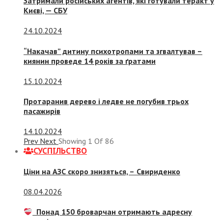
Затримали російських агентів, які готували теракт у
Києві, — СБУ
24.10.2024
“Накачав” дитину психотропами та згвалтував –
киянин проведе 14 років за ґратами
15.10.2024
Протаранив дерево і ледве не погубив трьох
пасажирів
14.10.2024
Prev
Next
Showing
1
Of
86
СУСПIЛЬСТВО
Ціни на АЗС скоро знизяться, –
Свириденко
08.04.2026
Понад 150 броварчан отримають адресну