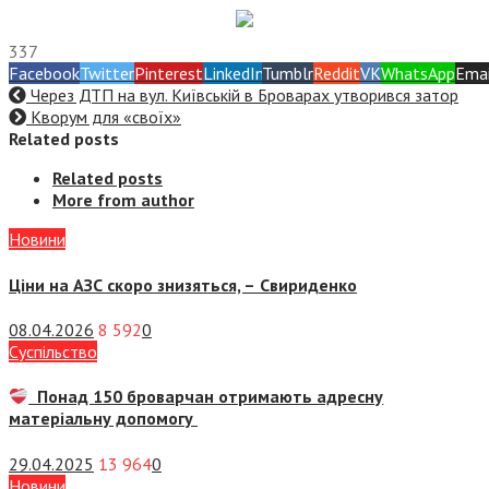
337
Facebook
Twitter
Pinterest
LinkedIn
Tumblr
Reddit
VK
WhatsApp
Emai
Через ДТП на вул. Київській в Броварах утворився затор
Кворум для «своїх»
Related posts
Related posts
More from author
Новини
Ціни на АЗС скоро знизяться, –
Свириденко
08.04.2026
8 592
0
Суспiльство
Понад 150 броварчан отримають адресну
матеріальну допомогу
29.04.2025
13 964
0
Новини