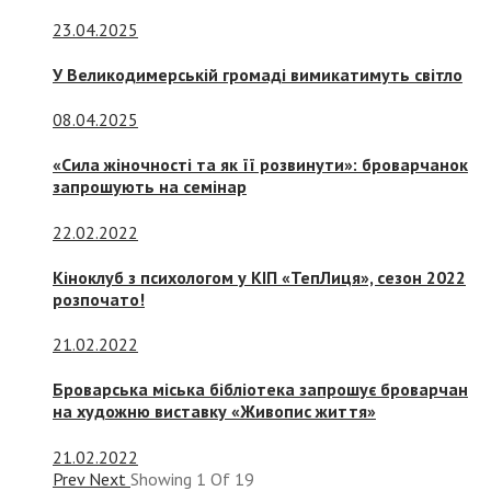
23.04.2025
У Великодимерській громаді вимикатимуть світло
08.04.2025
«Сила жіночності та як її розвинути»: броварчанок
запрошують на семінар
22.02.2022
Кіноклуб з психологом у КІП «ТепЛиця», сезон 2022
розпочато!
21.02.2022
Броварська міська бібліотека запрошує броварчан
на художню виставку «Живопис життя»
21.02.2022
Prev
Next
Showing
1
Of
19