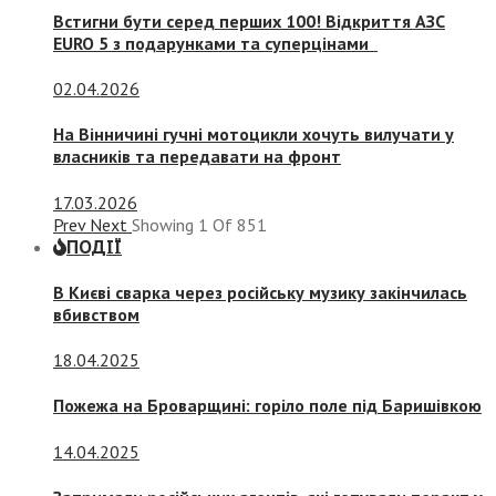
Встигни бути серед перших 100! Відкриття АЗС
EURO 5 з подарунками та суперцінами
02.04.2026
На Вінничині гучні мотоцикли хочуть вилучати у
власників та передавати на фронт
17.03.2026
Prev
Next
Showing
1
Of
851
ПОДІЇ
В Києві сварка через російську музику закінчилась
вбивством
18.04.2025
Пожежа на Броварщині: горіло поле під Баришівкою
14.04.2025