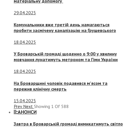
матеріальну допомогу
29.04.2025
Комунальники вже третій день намагаються
пробити засмічену каналізацію на Грушевського
18.04.2025
У Броварській громаді щоденно о 9:00 у хвилину
мовчання лунатимуть метроном та Гімн України
18.04.2025
На Броварщині чоловік подавився м’ясом та
пережив клінічну смерть
15.04.2025
Prev
Next
Showing
1
Of
588
АНОНСИ
Завтра в Броварській громаді вимикатимуть світло