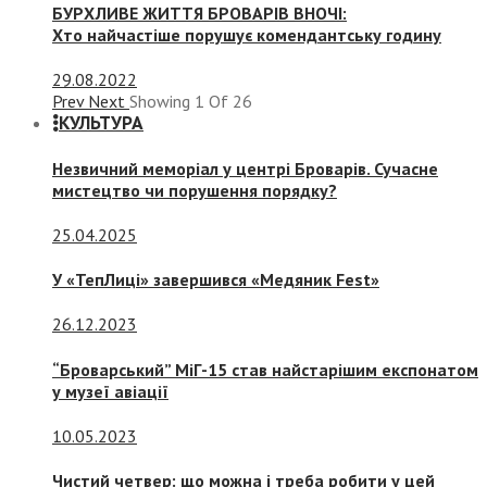
БУРХЛИВЕ ЖИТТЯ БРОВАРІВ ВНОЧІ:
Хто найчастіше порушує комендантську годину
29.08.2022
Prev
Next
Showing
1
Of
26
КУЛЬТУРА
Незвичний меморіал у центрі Броварів. Сучасне
мистецтво чи порушення порядку?
25.04.2025
У «ТепЛиці» завершився «Медяник Fest»
26.12.2023
“Броварський” МіГ-15 став найстарішим експонатом
у музеї авіації
10.05.2023
Чистий четвер: що можна і треба робити у цей