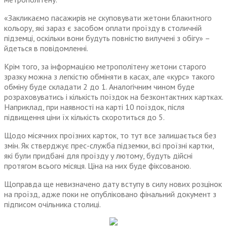
«Закликаємо пасажирів не скуповувати жетони блакитного
кольору, які зараз є засобом оплати проїзду в столичній
підземці, оскільки вони будуть повністю вилучені з обігу» –
йдеться в повідомленні.
Крім того, за інформацією метрополітену жетони старого
зразку можна з легкістю обміняти в касах, але «курс» такого
обміну буде складати 2 до 1. Аналогічним чином буде
розраховуватись і кількість поїздок на безконтактних картках.
Наприклад, при наявності на карті 10 поїздок, після
підвищення ціни їх кількість скоротиться до 5.
Щодо місячних проїзних карток, то тут все залишається без
змін. Як стверджує прес-служба підземки, всі проїзні картки,
які були придбані для проїзду у лютому, будуть дійсні
протягом всього місяця. Ціна на них буде фіксованою.
Щоправда ще невизначено дату вступу в силу нових розцінок
на проїзд, адже поки не опубліковано фінальний документ з
підписом очільника столиці.