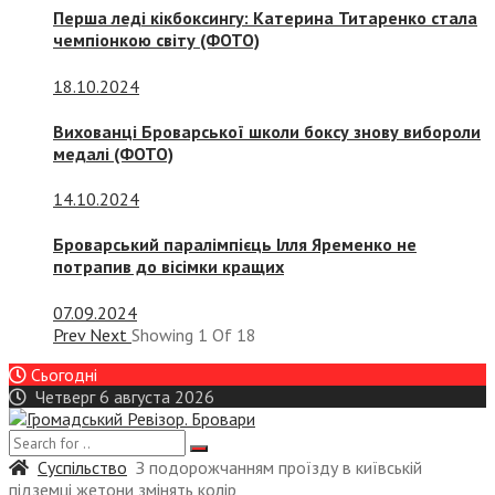
Перша леді кікбоксингу: Катерина Титаренко стала
чемпіонкою світу (ФОТО)
18.10.2024
Вихованці Броварської школи боксу знову вибороли
медалі (ФОТО)
14.10.2024
Броварський паралімпієць Ілля Яременко не
потрапив до вісімки кращих
07.09.2024
Prev
Next
Showing
1
Of
18
Сьогодні
Четверг 6 августа 2026
Суспiльство
З подорожчанням проїзду в київській
підземці жетони змінять колір