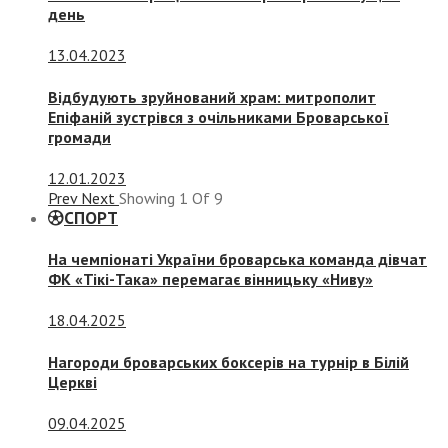
день
13.04.2023
Відбудують зруйнований храм: митрополит
Епіфаній зустрівся з очільниками Броварської
громади
12.01.2023
Prev
Next
Showing
1
Of
9
СПОРТ
На чемпіонаті України броварська команда дівчат
ФК «Тікі-Така» перемагає вінницьку «Ниву»
18.04.2025
Нагороди броварських боксерів на турнір в Білій
Церкві
09.04.2025