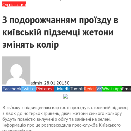
Суспiльство
З подорожчанням проїзду в
київській підземці жетони
змінять колір
admin
28.01.2015
0
—
Facebook
Twitter
Pinterest
LinkedIn
Tumblr
Reddit
VK
WhatsApp
Emai
В зв`язку з підвищенням вартості проїзду в столичній підземці
з двох до чотирьох гривень, діючі жетони синього кольору
будуть повністю вилучені з обігу та замінені на зелені.
Інформацію про це розповсюдила прес-служба Київського
метрополітену.