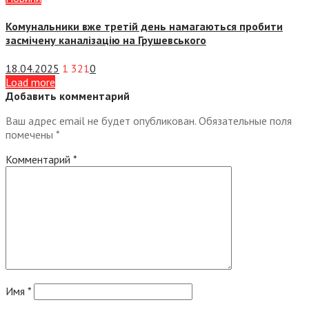
Комунальники вже третій день намагаються пробити
засмічену каналізацію на Грушевського
18.04.2025
1 321
0
Load more
Добавить комментарий
Ваш адрес email не будет опубликован.
Обязательные поля
помечены
*
Комментарий
*
Имя
*