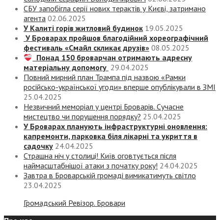
СБУ запобігла серії нових терактів у Києві, затримано
агента
02.06.2025
У Калиті горів житловий будинок
19.05.2025
У Броварах пройшов благодійний хореографічний
фестиваль «Смайл скликає друзів»
08.05.2025
Понад 150 броварчан отримають адресну
матеріальну допомогу
29.04.2025
Повний мирний план Трампа під назвою «‎Рамки
російсько-української угоди» вперше опублікували в ЗМІ
25.04.2025
Незвичний меморіал у центрі Броварів. Сучасне
мистецтво чи порушення порядку?
25.04.2025
У Броварах планують інфраструктурні оновлення:
капремонти, парковка біля лікарні та укриття в
садочку
24.04.2025
Страшна ніч у столиці! Київ оговтується після
наймасштабнішої атаки з початку року!
24.04.2025
Завтра в Броварській громаді вимикатимуть світло
23.04.2025
Громадський Ревізор. Бровари