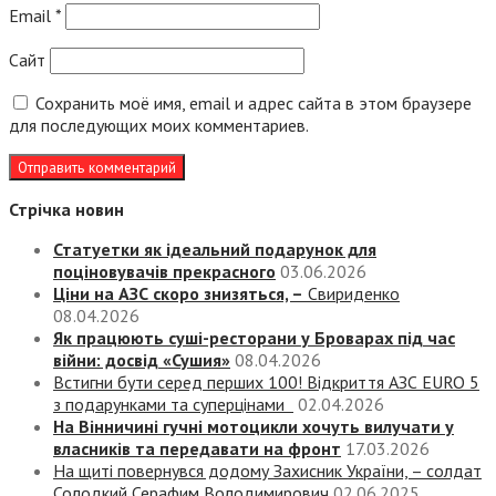
Email
*
Сайт
Сохранить моё имя, email и адрес сайта в этом браузере
для последующих моих комментариев.
Стрічка новин
Статуетки як ідеальний подарунок для
поціновувачів прекрасного
03.06.2026
Ціни на АЗС скоро знизяться, –
Свириденко
08.04.2026
Як працюють суші-ресторани у Броварах під час
війни: досвід «Сушия»
08.04.2026
Встигни бути серед перших 100! Відкриття АЗС EURO 5
з подарунками та суперцінами
02.04.2026
На Вінничині гучні мотоцикли хочуть вилучати у
власників та передавати на фронт
17.03.2026
На щиті повернувся додому Захисник України, – солдат
Солодкий Серафим Володимирович
02.06.2025