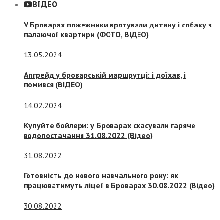
ВІДЕО
У Броварах пожежники врятували дитину і собаку з
палаючої квартири (ФОТО, ВІДЕО)
13.05.2024
Апгрейд у броварській маршрутці: і доїхав, і
помився (ВІДЕО)
14.02.2024
Купуйте бойлери: у Броварах скасували гаряче
водопостачання 31.08.2022 (Відео)
31.08.2022
Готовність до нового навчального року: як
працюватимуть ліцеї в Броварах 30.08.2022 (Відео)
30.08.2022