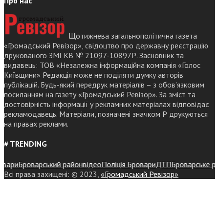
Про нас
Щотижнева загальнополітична газета
«Громадський Ревізор», свідоцтво про державну реєстрацію
друкованого ЗМІ КВ № 21097-10897Р. Засновник та
видавець: ТОВ «Незалежна інформаційна компанія «Голос
Київщини» Редакція може не поділяти думку авторів
публікацій. Будь-який передрук матеріалів – з обов’язковим
посиланням на газету «Громадський Ревізор». За зміст та
достовірність інформації у рекламних матеріалах відповідає
рекламодавець. Матеріали, позначені значком Р друкуються
на правах реклами.
# TRENDING
ри
Броварський район
відео
Поліція Бровари
ДТП
Броварське район
Всі права захищені: © 2023,
«Громадський Ревізор»