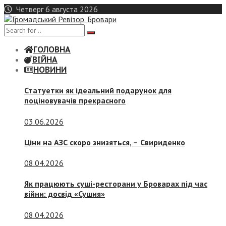
Skip
Четверг 6 августа 2026
to
content
ГОЛОВНА
ВІЙНА
НОВИНИ
Статуетки як ідеальний подарунок для
поціновувачів прекрасного
03.06.2026
Ціни на АЗС скоро знизяться, –
Свириденко
08.04.2026
Як працюють суші-ресторани у Броварах під час
війни: досвід «Сушия»
08.04.2026