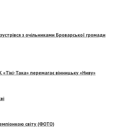
зустрівся з очільниками Броварської громади
 «Тікі-Така» перемагає вінницьку «Ниву»
ві
емпіонкою світу (ФОТО)