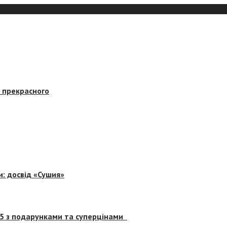
в прекрасного
и: досвід «Сушия»
 5 з подарунками та суперцінами