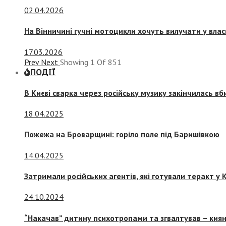
02.04.2026
На Вінничині гучні мотоцикли хочуть вилучати у вла
17.03.2026
Prev
Next
Showing
1
Of
851
ПОДІЇ
В Києві сварка через російську музику закінчилась в
18.04.2025
Пожежа на Броварщині: горіло поле під Баришівкою
14.04.2025
Затримали російських агентів, які готували теракт у К
24.10.2024
“Накачав” дитину психотропами та згвалтував – киян