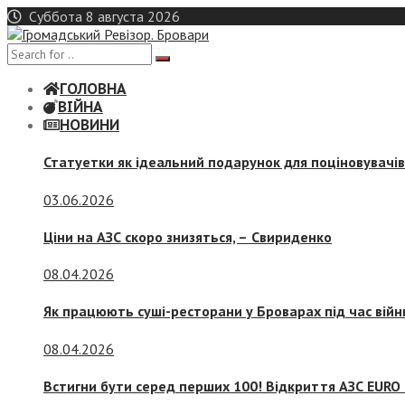
Skip
Суббота 8 августа 2026
to
content
ГОЛОВНА
ВІЙНА
НОВИНИ
Статуетки як ідеальний подарунок для поціновувачі
03.06.2026
Ціни на АЗС скоро знизяться, –
Свириденко
08.04.2026
Як працюють суші-ресторани у Броварах під час війн
08.04.2026
Встигни бути серед перших 100! Відкриття АЗС EURO