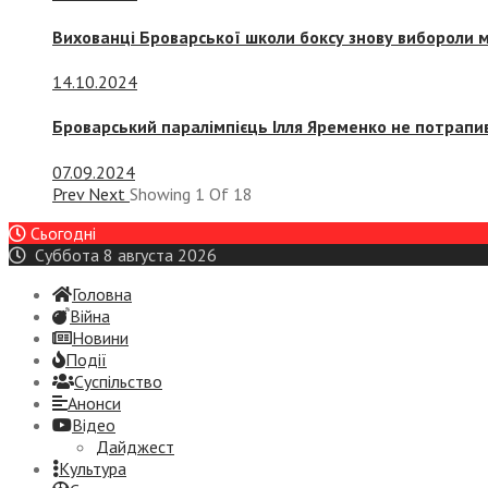
Вихованці Броварської школи боксу знову вибороли 
14.10.2024
Броварський паралімпієць Ілля Яременко не потрапив
07.09.2024
Prev
Next
Showing
1
Of
18
Сьогодні
Суббота 8 августа 2026
Головна
Війна
Новини
Події
Суспiльство
Анонси
Відео
Дайджест
Культура