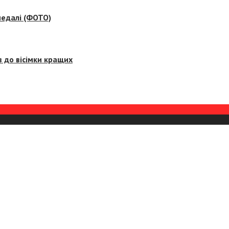
медалі (ФОТО)
 до вісімки кращих