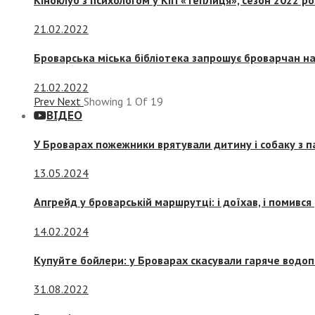
21.02.2022
Броварська міська бібліотека запрошує броварчан 
21.02.2022
Prev
Next
Showing
1
Of
19
ВІДЕО
У Броварах пожежники врятували дитину і собаку з 
13.05.2024
Апгрейд у броварській маршрутці: і доїхав, і помився
14.02.2024
Купуйте бойлери: у Броварах скасували гаряче водоп
31.08.2022