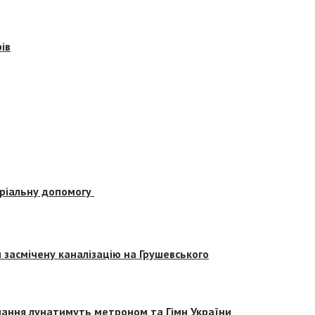
ів
еріальну допомогу
засмічену каналізацію на Грушевського
вчання лунатимуть метроном та Гімн України