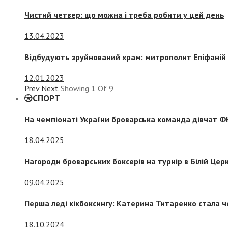
Чистий четвер: що можна і треба робити у цей день
13.04.2023
Відбудують зруйнований храм: митрополит Епіфаній 
12.01.2023
Prev
Next
Showing
1
Of
9
СПОРТ
На чемпіонаті України броварська команда дівчат ФК
18.04.2025
Нагороди броварських боксерів на турнір в Білій Церк
09.04.2025
Перша леді кікбоксингу: Катерина Титаренко стала ч
18.10.2024