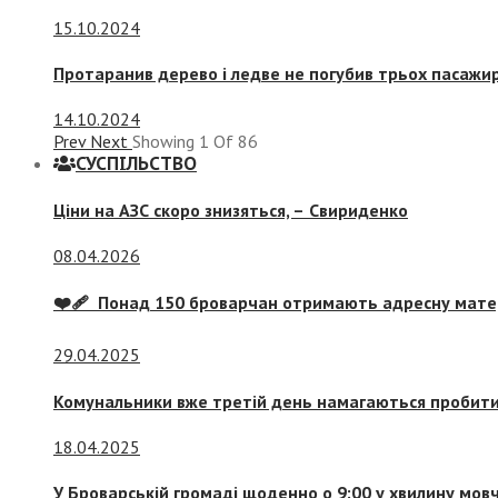
15.10.2024
Протаранив дерево і ледве не погубив трьох пасажир
14.10.2024
Prev
Next
Showing
1
Of
86
СУСПIЛЬСТВО
Ціни на АЗС скоро знизяться, –
Свириденко
08.04.2026
❤️‍🩹 Понад 150 броварчан отримають адресну мат
29.04.2025
Комунальники вже третій день намагаються пробити 
18.04.2025
У Броварській громаді щоденно о 9:00 у хвилину мо