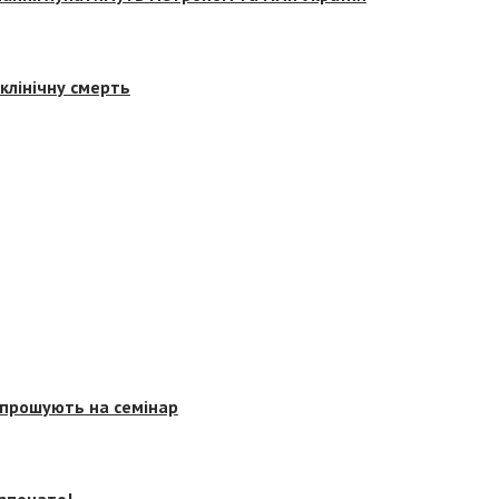
клінічну смерть
запрошують на семінар
озпочато!