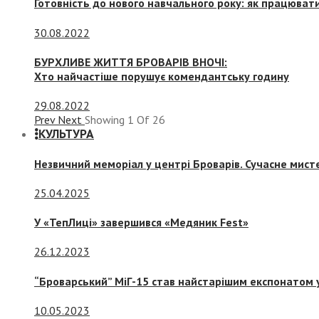
Готовність до нового навчального року: як працювати
30.08.2022
БУРХЛИВЕ ЖИТТЯ БРОВАРІВ ВНОЧІ:
Хто найчастіше порушує комендантську годину
29.08.2022
Prev
Next
Showing
1
Of
26
КУЛЬТУРА
Незвичний меморіал у центрі Броварів. Сучасне мис
25.04.2025
У «ТепЛиці» завершився «Медяник Fest»
26.12.2023
“Броварський” МіГ-15 став найстарішим експонатом у
10.05.2023