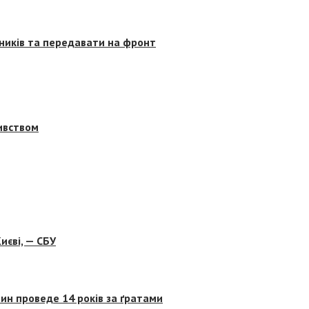
сників та передавати на фронт
бивством
иєві, — СБУ
ин проведе 14 років за ґратами