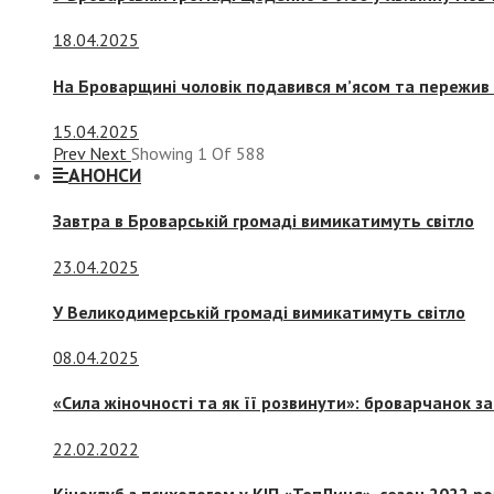
18.04.2025
На Броварщині чоловік подавився м’ясом та пережив 
15.04.2025
Prev
Next
Showing
1
Of
588
АНОНСИ
Завтра в Броварській громаді вимикатимуть світло
23.04.2025
У Великодимерській громаді вимикатимуть світло
08.04.2025
«Сила жіночності та як її розвинути»: броварчанок 
22.02.2022
Кіноклуб з психологом у КІП «ТепЛиця», сезон 2022 р