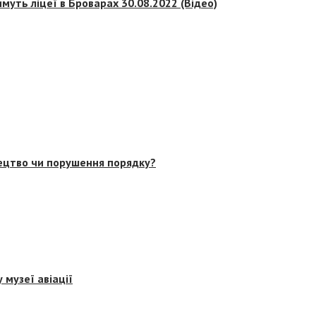
муть ліцеї в Броварах 30.08.2022 (Відео)
тецтво чи порушення порядку?
 музеї авіації