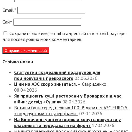
Email
*
Сайт
Сохранить моё имя, email и адрес сайта в этом браузере
для последующих моих комментариев.
Стрічка новин
Статуетки як ідеальний подарунок для
поціновувачів прекрасного
03.06.2026
Ціни на АЗС скоро знизяться, –
Свириденко
08.04.2026
Як працюють суші-ресторани у Броварах під час
війни: досвід «Сушия»
08.04.2026
Встигни бути серед перших 100! Відкриття АЗС EURO 5
з подарунками та суперцінами
02.04.2026
На Вінничині гучні мотоцикли хочуть вилучати у
власників та передавати на фронт
17.03.2026
На щиті повернувся додому Захисник України, – солдат