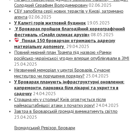
Солодкий Серафим Володимирович
02.06.2025
СБУ запобігла серії нових терактів у Києві, затримано
агента
02.06.2025
У Калиті горів житловий будинок
19.05.2025
У Броварах пройшов благодійний хореографічний
фестиваль «Смайл скликає друзів»
08.05.2025
Понад 150 броварчан отримають адресну
матеріальну допомогу
29.04.2025
Повний мирний план Трампа під назвою «‎Рамки
російсько-української угоди» вперше опублікували в ЗМІ
25.04.2025
Незвичний меморіал у центрі Броварів. Сучасне
мистецтво чи порушення порядку?
25.04.2025
У Броварах планують інфраструктурні оновлення:
капремонти, парковка біля лікарні та укриття в
садочку
24.04.2025
Страшна ніч у столиці! Київ оговтується після
наймасштабнішої атаки з початку року!
24.04.2025
Завтра в Броварській громаді вимикатимуть світло
23.04.2025
Громадський Ревізор. Бровари