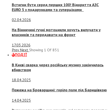
Встигни бути серед перших 100! Відкриття АЗС
EURO 5 з подарунками та суперцінами
02.04.2026
На Вінничині гучні мотоцикли хочуть вилучати у
власників та передавати на фронт
17.03.2026
Prev
Next
Showing
1
Of
851
ПОДІЇ
В Києві сварка через російську музику закінчилась
вбивством
18.04.2025
Пожежа на Броварщині: горіло поле під Баришівкою
14.04.2025