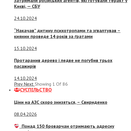
Затримали російських агентів, які готували теракт у
Києві, — СБУ
24.10.2024
“Накачав” дитину психотропами та згвалтував –
киянин проведе 14 років за ґратами
15.10.2024
Протаранив дерево і ледве не погубив трьох
пасажирів
14.10.2024
Prev
Next
Showing
1
Of
86
СУСПIЛЬСТВО
Ціни на АЗС скоро знизяться, –
Свириденко
08.04.2026
Понад 150 броварчан отримають адресну