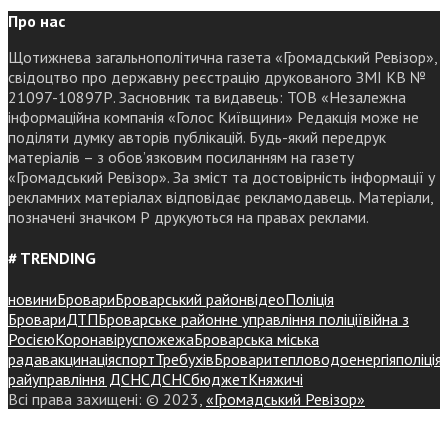
Про нас
Щотижнева загальнополітична газета «Громадський Ревізор»,
свідоцтво про державну реєстрацію друкованого ЗМІ КВ №
21097-10897Р. Засновник та видавець: ТОВ «Незалежна
інформаційна компанія «Голос Київщини» Редакція може не
поділяти думку авторів публікацій. Будь-який передрук
матеріалів – з обов’язковим посиланням на газету
«Громадський Ревізор». За зміст та достовірність інформації у
рекламних матеріалах відповідає рекламодавець. Матеріали,
позначені значком Р друкуються на правах реклами.
# TRENDING
новини
Бровари
Броварський район
відео
Поліція
Бровари
ДТП
Броварське районне управління поліції
війна з
Росією
Коронавірус
пожежа
Броварська міська
рада
вакцинація
спорт
Требухів
Броваритепловодоенергія
поліція
райуправління ДСНС
ДСНС
бюджет
Княжичі
Всі права захищені: © 2023,
«Громадський Ревізор»