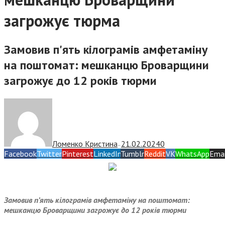
загрожує тюрма
Замовив п'ять кілограмів амфетаміну
на поштомат: мешканцю Броварщини
загрожує до 12 років тюрми
Ломенко Кристина
21.02.2024
0
—
Facebook
Twitter
Pinterest
LinkedIn
Tumblr
Reddit
VK
WhatsApp
Emai
Замовив п’ять кілограмів амфетаміну на поштомат:
мешканцю Броварщини загрожує до 12 років тюрми