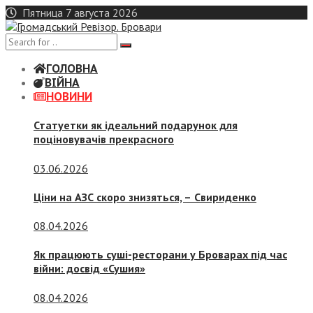
Skip
Пятница 7 августа 2026
to
content
ГОЛОВНА
ВІЙНА
НОВИНИ
Статуетки як ідеальний подарунок для
поціновувачів прекрасного
03.06.2026
Ціни на АЗС скоро знизяться, –
Свириденко
08.04.2026
Як працюють суші-ресторани у Броварах під час
війни: досвід «Сушия»
08.04.2026