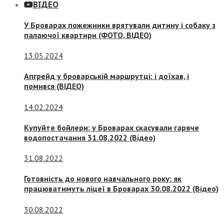
ВІДЕО
У Броварах пожежники врятували дитину і собаку з
палаючої квартири (ФОТО, ВІДЕО)
13.05.2024
Апгрейд у броварській маршрутці: і доїхав, і
помився (ВІДЕО)
14.02.2024
Купуйте бойлери: у Броварах скасували гаряче
водопостачання 31.08.2022 (Відео)
31.08.2022
Готовність до нового навчального року: як
працюватимуть ліцеї в Броварах 30.08.2022 (Відео)
30.08.2022