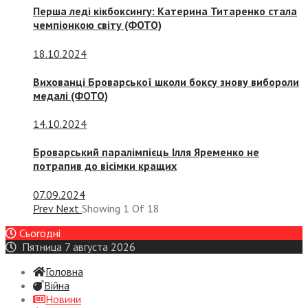
Перша леді кікбоксингу: Катерина Титаренко стала
чемпіонкою світу (ФОТО)
18.10.2024
Вихованці Броварської школи боксу знову вибороли
медалі (ФОТО)
14.10.2024
Броварський паралімпієць Ілля Яременко не
потрапив до вісімки кращих
07.09.2024
Prev
Next
Showing
1
Of
18
Сьогодні
Пятница 7 августа 2026
Головна
Війна
Новини