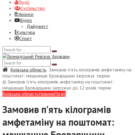
Події
Суспiльство
Анонси
Відео
Дайджест
Культура
Спорт
Київська область
Замовив п’ять кілограмів амфетаміну на
поштомат: мешканцю Броварщини загрожує тюрма
© Замовив п'ять кілограмів амфетаміну на поштомат:
мешканцю Броварщини загрожує до 12 років тюрми
Київська область
Новини
Події
Замовив п’ять кілограмів
амфетаміну на поштомат:
мешканцю Броварщини