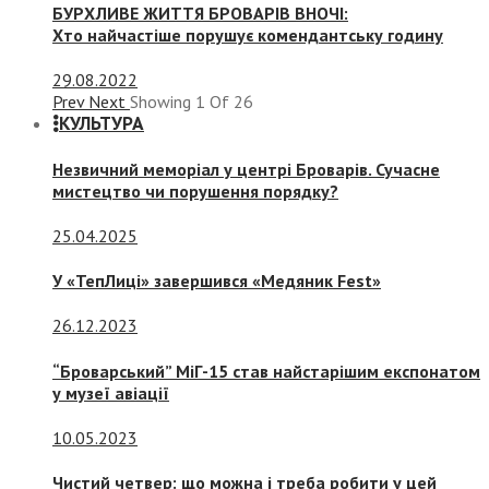
БУРХЛИВЕ ЖИТТЯ БРОВАРІВ ВНОЧІ:
Хто найчастіше порушує комендантську годину
29.08.2022
Prev
Next
Showing
1
Of
26
КУЛЬТУРА
Незвичний меморіал у центрі Броварів. Сучасне
мистецтво чи порушення порядку?
25.04.2025
У «ТепЛиці» завершився «Медяник Fest»
26.12.2023
“Броварський” МіГ-15 став найстарішим експонатом
у музеї авіації
10.05.2023
Чистий четвер: що можна і треба робити у цей