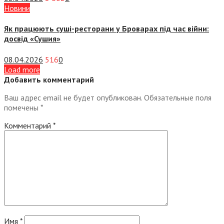
Новини
Як працюють суші-ресторани у Броварах під час війни:
досвід «Сушия»
08.04.2026
516
0
Load more
Добавить комментарий
Ваш адрес email не будет опубликован.
Обязательные поля
помечены
*
Комментарий
*
Имя
*