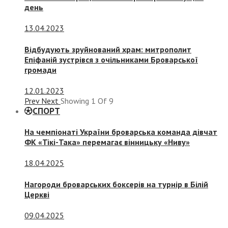
день
13.04.2023
Відбудують зруйнований храм: митрополит
Епіфаній зустрівся з очільниками Броварської
громади
12.01.2023
Prev
Next
Showing
1
Of
9
СПОРТ
На чемпіонаті України броварська команда дівчат
ФК «Тікі-Така» перемагає вінницьку «Ниву»
18.04.2025
Нагороди броварських боксерів на турнір в Білій
Церкві
09.04.2025