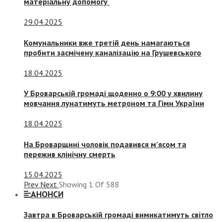
матеріальну допомогу
29.04.2025
Комунальники вже третій день намагаються
пробити засмічену каналізацію на Грушевського
18.04.2025
У Броварській громаді щоденно о 9:00 у хвилину
мовчання лунатимуть метроном та Гімн України
18.04.2025
На Броварщині чоловік подавився м’ясом та
пережив клінічну смерть
15.04.2025
Prev
Next
Showing
1
Of
588
АНОНСИ
Завтра в Броварській громаді вимикатимуть світло