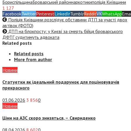
Бориспільщина
Броварський район
наркотики
поліція Київщини
1 127
Facebook
Twitter
Pinterest
LinkedIn
Tumblr
Reddit
VK
WhatsApp
Emai
Поліція Київщини розслідує обставини ДТП за участі двох
автівок (ФОТО)
ДТП на блокпосту: у Києві за смерть бійця броварського
ДФТГ судитимуть адвоката
Related posts
Related posts
More from author
Новини
Статуетки як ідеальний подарунок для поціновувачів
прекрасного
03.06.2026
3 856
0
Новини
Ціни на АЗС скоро знизяться, –
Свириденко
08.04.2026
8 602
0