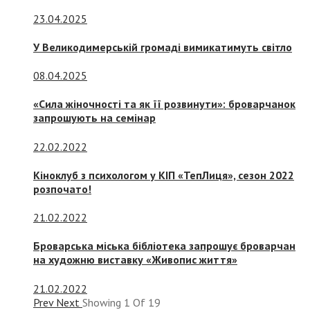
23.04.2025
У Великодимерській громаді вимикатимуть світло
08.04.2025
«Сила жіночності та як її розвинути»: броварчанок
запрошують на семінар
22.02.2022
Кіноклуб з психологом у КІП «ТепЛиця», сезон 2022
розпочато!
21.02.2022
Броварська міська бібліотека запрошує броварчан
на художню виставку «Живопис життя»
21.02.2022
Prev
Next
Showing
1
Of
19