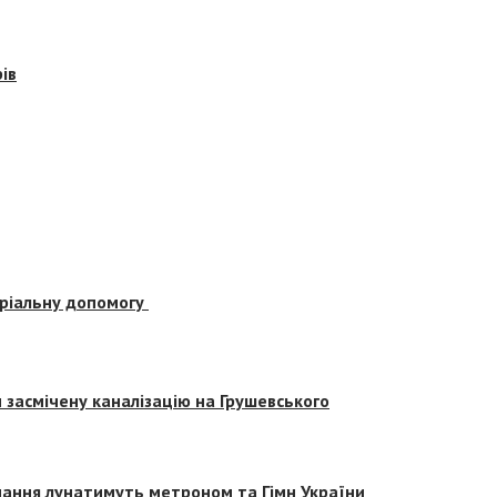
ів
еріальну допомогу
засмічену каналізацію на Грушевського
вчання лунатимуть метроном та Гімн України