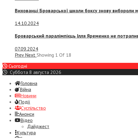
Вихованці Броварської школи боксу знову вибороли 
14.10.2024
Броварський паралімпієць Ілля Яременко не потрапив
07.09.2024
Prev
Next
Showing
1
Of
18
Сьогодні
Суббота 8 августа 2026
Головна
Війна
Новини
Події
Суспiльство
Анонси
Відео
Дайджест
Культура