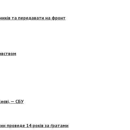
сників та передавати на фронт
бивством
иєві, — СБУ
ин проведе 14 років за ґратами