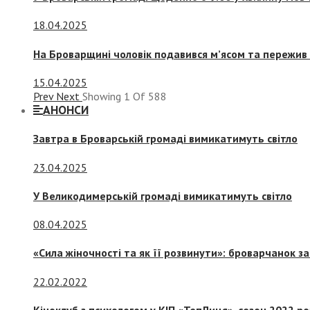
18.04.2025
На Броварщині чоловік подавився м’ясом та пережив 
15.04.2025
Prev
Next
Showing
1
Of
588
АНОНСИ
Завтра в Броварській громаді вимикатимуть світло
23.04.2025
У Великодимерській громаді вимикатимуть світло
08.04.2025
«Сила жіночності та як її розвинути»: броварчанок 
22.02.2022
Кіноклуб з психологом у КІП «ТепЛиця», сезон 2022 р