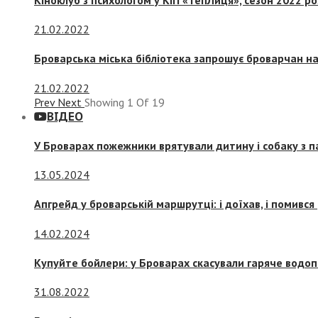
21.02.2022
Броварська міська бібліотека запрошує броварчан 
21.02.2022
Prev
Next
Showing
1
Of
19
ВІДЕО
У Броварах пожежники врятували дитину і собаку з 
13.05.2024
Апгрейд у броварській маршрутці: і доїхав, і помився
14.02.2024
Купуйте бойлери: у Броварах скасували гаряче водоп
31.08.2022