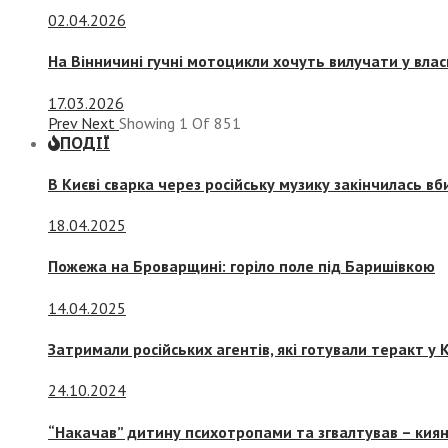
02.04.2026
На Вінничині гучні мотоцикли хочуть вилучати у вла
17.03.2026
Prev
Next
Showing
1
Of
851
ПОДІЇ
В Києві сварка через російську музику закінчилась в
18.04.2025
Пожежа на Броварщині: горіло поле під Баришівкою
14.04.2025
Затримали російських агентів, які готували теракт у К
24.10.2024
“Накачав” дитину психотропами та згвалтував – киян