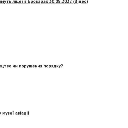
муть ліцеї в Броварах 30.08.2022 (Відео)
тецтво чи порушення порядку?
 музеї авіації