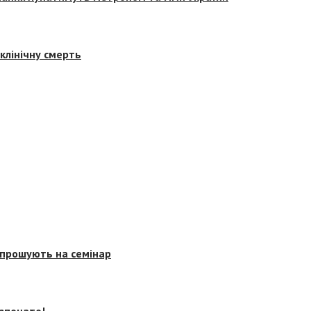
клінічну смерть
запрошують на семінар
озпочато!