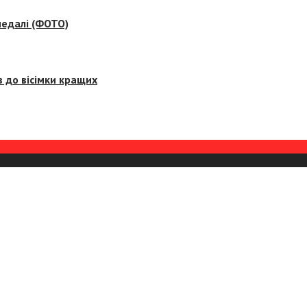
медалі (ФОТО)
 до вісімки кращих