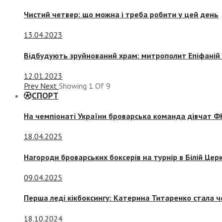
Чистий четвер: що можна і треба робити у цей день
13.04.2023
Відбудують зруйнований храм: митрополит Епіфаній 
12.01.2023
Prev
Next
Showing
1
Of
9
СПОРТ
На чемпіонаті України броварська команда дівчат ФК
18.04.2025
Нагороди броварських боксерів на турнір в Білій Церк
09.04.2025
Перша леді кікбоксингу: Катерина Титаренко стала ч
18.10.2024