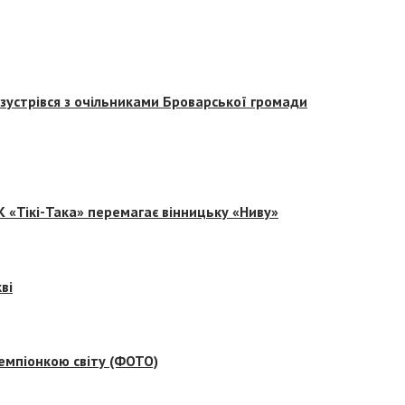
зустрівся з очільниками Броварської громади
 «Тікі-Така» перемагає вінницьку «Ниву»
ві
емпіонкою світу (ФОТО)