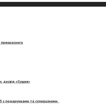
в прекрасного
и: досвід «Сушия»
 5 з подарунками та суперцінами