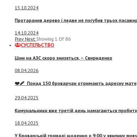
15.10.2024
Протаранив дерево і ледве не погубив трьох пасажир
14.10.2024
Prev
Next
Showing
1
Of
86
СУСПIЛЬСТВО
Ціни на АЗС скоро знизяться, –
Свириденко
08.04.2026
❤️‍🩹 Понад 150 броварчан отримають адресну мат
29.04.2025
Комунальники вже третій день намагаються пробити 
18.04.2025
У Броварській громаді щоденно о 9:00 у хвилину мо