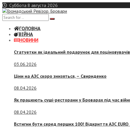
Skip
Суббота 8 августа 2026
to
content
ГОЛОВНА
ВІЙНА
НОВИНИ
Статуетки як ідеальний подарунок для поціновувачі
03.06.2026
Ціни на АЗС скоро знизяться, –
Свириденко
08.04.2026
Як працюють суші-ресторани у Броварах під час війн
08.04.2026
Встигни бути серед перших 100! Відкриття АЗС EURO