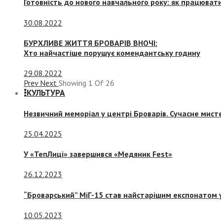
Готовність до нового навчального року: як працювати
30.08.2022
БУРХЛИВЕ ЖИТТЯ БРОВАРІВ ВНОЧІ:
Хто найчастіше порушує комендантську годину
29.08.2022
Prev
Next
Showing
1
Of
26
КУЛЬТУРА
Незвичний меморіал у центрі Броварів. Сучасне мис
25.04.2025
У «ТепЛиці» завершився «Медяник Fest»
26.12.2023
“Броварський” МіГ-15 став найстарішим експонатом у
10.05.2023