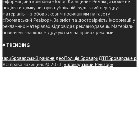
інформаційна компанія «Голос Київщини» Редакція може не
поділяти думку авторів публікацій. Будь-який передрук
матеріалів – з обов’язковим посиланням на газету
«Громадський Ревізор». За зміст та достовірність інформації у
рекламних матеріалах відповідає рекламодавець. Матеріали,
позначені значком Р друкуються на правах реклами.
# TRENDING
и
Броварський район
відео
Поліція Бровари
ДТП
Броварське районн
Всі права захищені: © 2023,
«Громадський Ревізор»