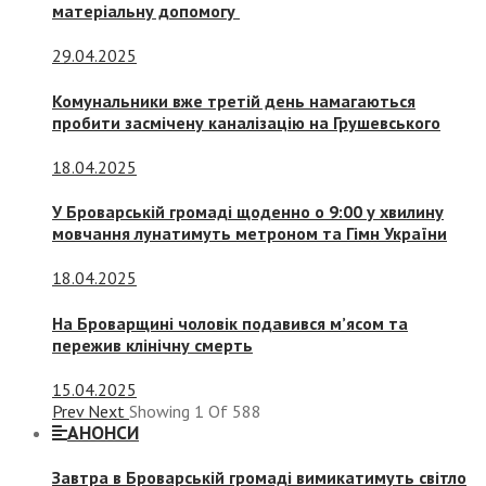
матеріальну допомогу
29.04.2025
Комунальники вже третій день намагаються
пробити засмічену каналізацію на Грушевського
18.04.2025
У Броварській громаді щоденно о 9:00 у хвилину
мовчання лунатимуть метроном та Гімн України
18.04.2025
На Броварщині чоловік подавився м’ясом та
пережив клінічну смерть
15.04.2025
Prev
Next
Showing
1
Of
588
АНОНСИ
Завтра в Броварській громаді вимикатимуть світло