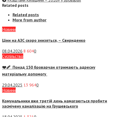
«Каштани Київщини – 2016» у Броварах
Related posts
Related posts
More from author
Новини
Ціни на АЗС скоро знизяться, –
Свириденко
08.04.2026
8 604
0
Суспiльство
❤️‍🩹 Понад 150 броварчан отримають адресну
матеріальну допомогу
29.04.2025
13 964
0
Новини
Комунальники вже третій день намагаються пробити
засмічену каналізацію на Грушевського
18.04.2025
1 321
0