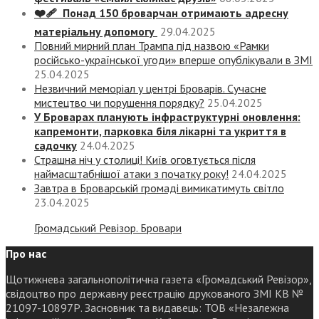
❤️‍🩹 Понад 150 броварчан отримають адресну
матеріальну допомогу
29.04.2025
Повний мирний план Трампа під назвою «‎Рамки
російсько-української угоди» вперше опублікували в ЗМІ
25.04.2025
Незвичний меморіал у центрі Броварів. Сучасне
мистецтво чи порушення порядку?
25.04.2025
У Броварах планують інфраструктурні оновлення:
капремонти, парковка біля лікарні та укриття в
садочку
24.04.2025
Страшна ніч у столиці! Київ оговтується після
наймасштабнішої атаки з початку року!
24.04.2025
Завтра в Броварській громаді вимикатимуть світло
23.04.2025
Громадський Ревізор. Бровари
Про нас
Щотижнева загальнополітична газета «Громадський Ревізор»,
свідоцтво про державну реєстрацію друкованого ЗМІ КВ №
21097-10897Р. Засновник та видавець: ТОВ «Незалежна