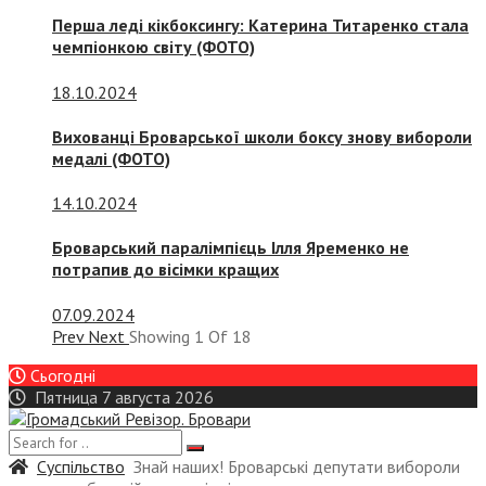
Перша леді кікбоксингу: Катерина Титаренко стала
чемпіонкою світу (ФОТО)
18.10.2024
Вихованці Броварської школи боксу знову вибороли
медалі (ФОТО)
14.10.2024
Броварський паралімпієць Ілля Яременко не
потрапив до вісімки кращих
07.09.2024
Prev
Next
Showing
1
Of
18
Сьогодні
Пятница 7 августа 2026
Суспiльство
Знай наших! Броварські депутати вибороли