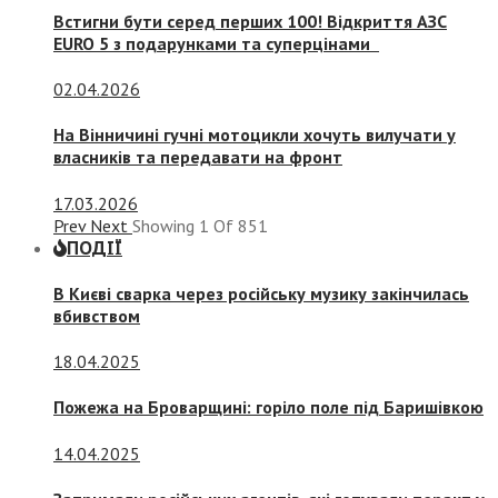
Встигни бути серед перших 100! Відкриття АЗС
EURO 5 з подарунками та суперцінами
02.04.2026
На Вінничині гучні мотоцикли хочуть вилучати у
власників та передавати на фронт
17.03.2026
Prev
Next
Showing
1
Of
851
ПОДІЇ
В Києві сварка через російську музику закінчилась
вбивством
18.04.2025
Пожежа на Броварщині: горіло поле під Баришівкою
14.04.2025