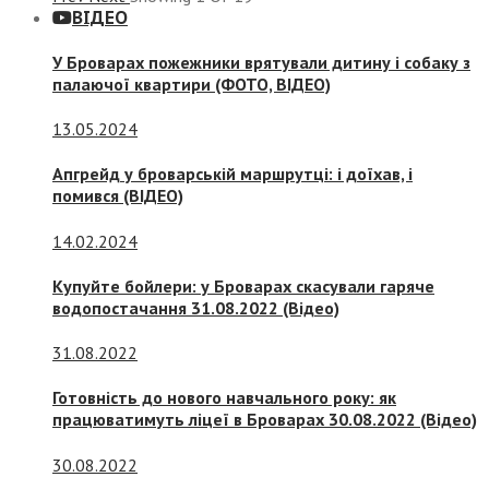
ВІДЕО
У Броварах пожежники врятували дитину і собаку з
палаючої квартири (ФОТО, ВІДЕО)
13.05.2024
Апгрейд у броварській маршрутці: і доїхав, і
помився (ВІДЕО)
14.02.2024
Купуйте бойлери: у Броварах скасували гаряче
водопостачання 31.08.2022 (Відео)
31.08.2022
Готовність до нового навчального року: як
працюватимуть ліцеї в Броварах 30.08.2022 (Відео)
30.08.2022