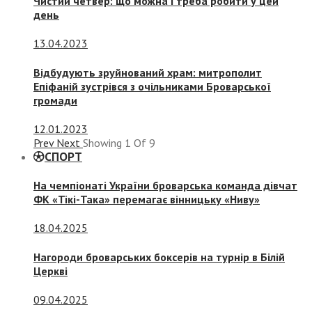
Чистий четвер: що можна і треба робити у цей
день
13.04.2023
Відбудують зруйнований храм: митрополит
Епіфаній зустрівся з очільниками Броварської
громади
12.01.2023
Prev
Next
Showing
1
Of
9
СПОРТ
На чемпіонаті України броварська команда дівчат
ФК «Тікі-Така» перемагає вінницьку «Ниву»
18.04.2025
Нагороди броварських боксерів на турнір в Білій
Церкві
09.04.2025