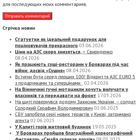
для последующих моих комментариев.
Стрічка новин
Статуетки як ідеальний подарунок для
поціновувачів прекрасного
03.06.2026
Ціни на АЗС скоро знизяться, –
Свириденко
08.04.2026
Як працюють суші-ресторани у Броварах під час
війни: досвід «Сушия»
08.04.2026
Встигни бути серед перших 100! Відкриття АЗС EURO 5
з подарунками та суперцінами
02.04.2026
На Вінничині гучні мотоцикли хочуть вилучати у
власників та передавати на фронт
17.03.2026
На щиті повернувся додому Захисник України, – солдат
Солодкий Серафим Володимирович
02.06.2025
СБУ запобігла серії нових терактів у Києві, затримано
агента
02.06.2025
У Калиті горів житловий будинок
19.05.2025
У Броварах пройшов благодійний хореографічний
фестиваль «Смайл скликає друзів»
08.05.2025