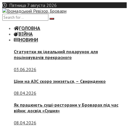
Skip
Пятница 7 августа 2026
to
content
ГОЛОВНА
ВІЙНА
НОВИНИ
Статуетки як ідеальний подарунок для
поціновувачів прекрасного
03.06.2026
Ціни на АЗС скоро знизяться, –
Свириденко
08.04.2026
Як працюють суші-ресторани у Броварах під час
війни: досвід «Сушия»
08.04.2026