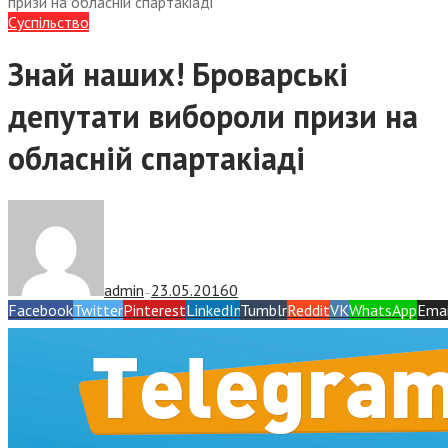
призи на обласній спартакіаді
Суспiльство
Знай наших! Броварські
депутати вибороли призи на
обласній спартакіаді
admin
23.05.2016
0
—
Facebook
Twitter
Pinterest
LinkedIn
Tumblr
Reddit
VK
WhatsApp
Emai