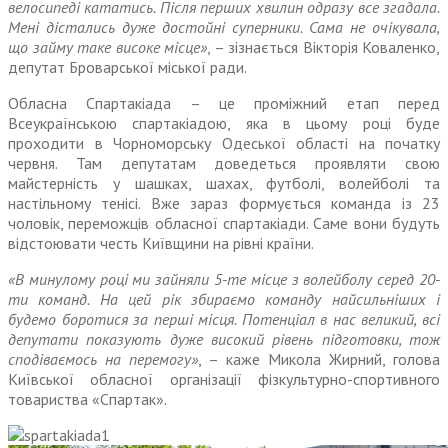
велосипеді кататись. Після перших хвилин одразу все згадала.
Мені дістались дуже достойні суперники. Сама не очікувала,
що займу таке високе місце»
, – зізнається Вікторія Коваленко,
депутат Броварської міської ради.
Обласна Спартакіада – це проміжний етап перед
Всеукраїнською спартакіадою, яка в цьому році буде
проходити в Чорноморську Одеської області на початку
червня. Там депутатам доведеться проявляти свою
майстерність у шашках, шахах, футболі, волейболі та
настільному тенісі. Вже зараз формується команда із 23
чоловік, переможців обласної спартакіади. Саме вони будуть
відстоювати честь Київщини на рівні країни.
«В минулому році ми зайняли 5-те місце з волейболу серед 20-
ти команд. На цей рік збираємо команду найсильніших і
будемо боротися за перші місця. Потенціал в нас великий, всі
депутати показують дуже високий рівень підготовки, тож
сподіваємось на перемогу»
, – каже Микола Жирний, голова
Київської обласної організації фізкультурно-спортивного
товариства «Спартак».