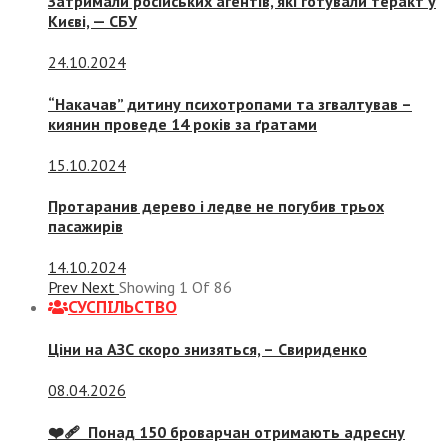
Затримали російських агентів, які готували теракт у
Києві, — СБУ
24.10.2024
“Накачав” дитину психотропами та згвалтував –
киянин проведе 14 років за ґратами
15.10.2024
Протаранив дерево і ледве не погубив трьох
пасажирів
14.10.2024
Prev
Next
Showing
1
Of
86
СУСПIЛЬСТВО
Ціни на АЗС скоро знизяться, –
Свириденко
08.04.2026
❤️‍🩹 Понад 150 броварчан отримають адресну