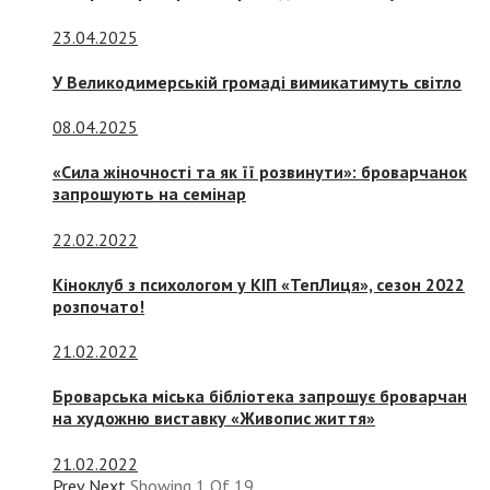
23.04.2025
У Великодимерській громаді вимикатимуть світло
08.04.2025
«Сила жіночності та як її розвинути»: броварчанок
запрошують на семінар
22.02.2022
Кіноклуб з психологом у КІП «ТепЛиця», сезон 2022
розпочато!
21.02.2022
Броварська міська бібліотека запрошує броварчан
на художню виставку «Живопис життя»
21.02.2022
Prev
Next
Showing
1
Of
19