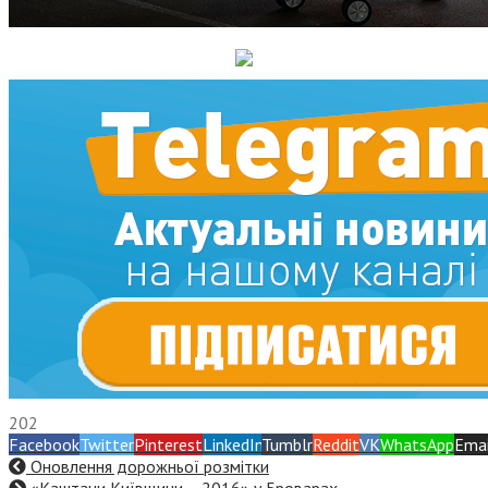
202
Facebook
Twitter
Pinterest
LinkedIn
Tumblr
Reddit
VK
WhatsApp
Emai
Оновлення дорожньої розмітки