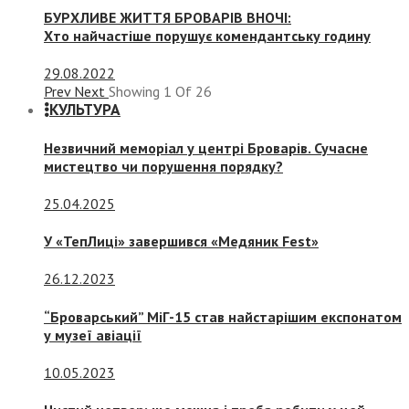
БУРХЛИВЕ ЖИТТЯ БРОВАРІВ ВНОЧІ:
Хто найчастіше порушує комендантську годину
29.08.2022
Prev
Next
Showing
1
Of
26
КУЛЬТУРА
Незвичний меморіал у центрі Броварів. Сучасне
мистецтво чи порушення порядку?
25.04.2025
У «ТепЛиці» завершився «Медяник Fest»
26.12.2023
“Броварський” МіГ-15 став найстарішим експонатом
у музеї авіації
10.05.2023