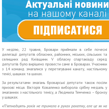
У неділю, 22 травня, Бровари приймали в себе почесні
делегації депутатів обласних, районних, міських, сільських та
селищних рад Київщини. V обласну спартакіаду серед
депутатів було вирішено провести саме в Броварах. Учасники
з 14 команд змагалися у перетягуванні канату, настільному
тенісі, шашках та шахах.
За результатами змагань броварські депутати також посіли
призові місця. Вікторія Коваленко виборола срібну медаль у
змаганнях з настільного тенісу, а Людмила Темченко – бронзу
у шашках.
«П’ятнадцять років не тримала в руках ракетку, але це як на