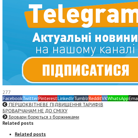
277
Facebook
Twitter
Pinterest
LinkedIn
Tumblr
Reddit
VK
WhatsApp
Emai
ПЕРШОКВІТНЕВЕ ПІДВИЩЕННЯ ТАРИФІВ
БРОВАРЧАНАМ НЕ ДО СМІХУ
Бровари борються з боржниками
Related posts
Related posts