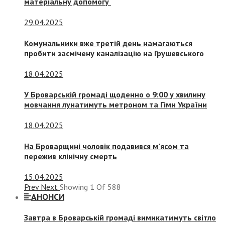
матеріальну допомогу
29.04.2025
Комунальники вже третій день намагаються
пробити засмічену каналізацію на Грушевського
18.04.2025
У Броварській громаді щоденно о 9:00 у хвилину
мовчання лунатимуть метроном та Гімн України
18.04.2025
На Броварщині чоловік подавився м’ясом та
пережив клінічну смерть
15.04.2025
Prev
Next
Showing
1
Of
588
АНОНСИ
Завтра в Броварській громаді вимикатимуть світло