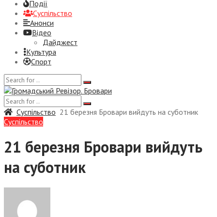
Події
Суспiльство
Анонси
Відео
Дайджест
Культура
Спорт
Суспiльство
21 березня Бровари вийдуть на суботник
Суспiльство
21 березня Бровари вийдуть
на суботник