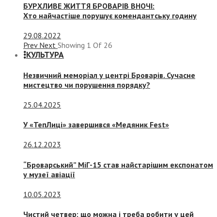
БУРХЛИВЕ ЖИТТЯ БРОВАРІВ ВНОЧІ:
Хто найчастіше порушує комендантську годину
29.08.2022
Prev
Next
Showing
1
Of
26
КУЛЬТУРА
Незвичний меморіал у центрі Броварів. Сучасне
мистецтво чи порушення порядку?
25.04.2025
У «ТепЛиці» завершився «Медяник Fest»
26.12.2023
“Броварський” МіГ-15 став найстарішим експонатом
у музеї авіації
10.05.2023
Чистий четвер: що можна і треба робити у цей