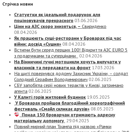
Стрічка новин
Статуетки як ідеальний подарунок для
поціновувачів прекрасного
03.06.2026
Ціни на АЗС скоро знизяться, –
Свириденко
08.04.2026
Як працюють суші-ресторани у Броварах під час
війни: досвід «Сушия»
08.04.2026
Встигни бути серед перших 100! Відкриття АЗС EURO 5
з подарунками та суперцінами
02.04.2026
На Вінничині гучні мотоцикли хочуть вилучати у
власників та передавати на фронт
17.03.2026
На щиті повернувся додому Захисник України, – солдат
Солодкий Серафим Володимирович
02.06.2025
СБУ запобігла серії нових терактів у Києві, затримано
агента
02.06.2025
У Калиті горів житловий будинок
19.05.2025
У Броварах пройшов благодійний хореографічний
фестиваль «Смайл скликає друзів»
08.05.2025
Понад 150 броварчан отримають адресну
матеріальну допомогу
29.04.2025
Повний мирний план Трампа під назвою «‎Рамки