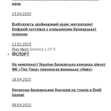
день
13.04.2023
Відбудують зруйнований храм: митрополит
Епіфаній зустрівся з очільниками Броварської
громади
12.01.2023
Prev
Next
Showing
1
Of
9
СПОРТ
На чемпіонаті України броварська команда дівчат
ФК «Тікі-Така» перемагає вінницьку «Ниву»
18.04.2025
Нагороди броварських боксерів на турнір в Білій
Церкві
09.04.2025