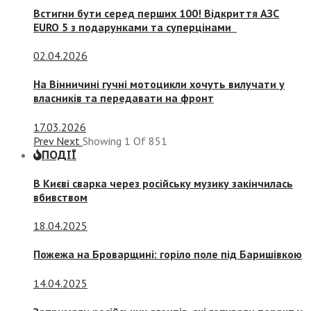
Встигни бути серед перших 100! Відкриття АЗС
EURO 5 з подарунками та суперцінами
02.04.2026
На Вінничині гучні мотоцикли хочуть вилучати у
власників та передавати на фронт
17.03.2026
Prev
Next
Showing
1
Of
851
ПОДІЇ
В Києві сварка через російську музику закінчилась
вбивством
18.04.2025
Пожежа на Броварщині: горіло поле під Баришівкою
14.04.2025