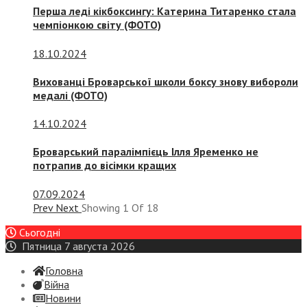
Перша леді кікбоксингу: Катерина Титаренко стала
чемпіонкою світу (ФОТО)
18.10.2024
Вихованці Броварської школи боксу знову вибороли
медалі (ФОТО)
14.10.2024
Броварський паралімпієць Ілля Яременко не
потрапив до вісімки кращих
07.09.2024
Prev
Next
Showing
1
Of
18
Сьогодні
Пятница 7 августа 2026
Головна
Війна
Новини