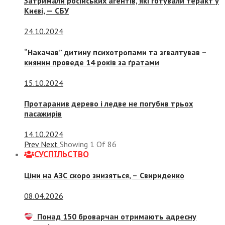
Затримали російських агентів, які готували теракт у
Києві, — СБУ
24.10.2024
“Накачав” дитину психотропами та згвалтував –
киянин проведе 14 років за ґратами
15.10.2024
Протаранив дерево і ледве не погубив трьох
пасажирів
14.10.2024
Prev
Next
Showing
1
Of
86
СУСПIЛЬСТВО
Ціни на АЗС скоро знизяться, –
Свириденко
08.04.2026
Понад 150 броварчан отримають адресну