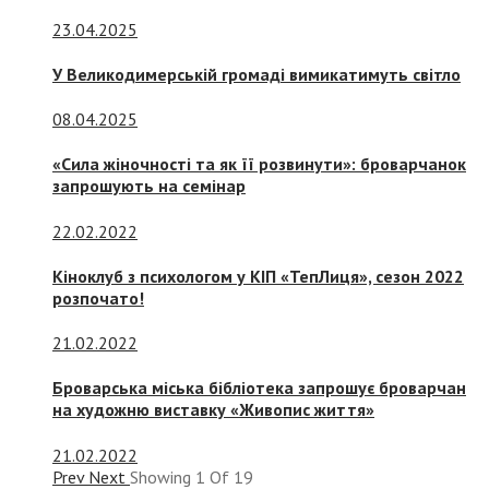
23.04.2025
У Великодимерській громаді вимикатимуть світло
08.04.2025
«Сила жіночності та як її розвинути»: броварчанок
запрошують на семінар
22.02.2022
Кіноклуб з психологом у КІП «ТепЛиця», сезон 2022
розпочато!
21.02.2022
Броварська міська бібліотека запрошує броварчан
на художню виставку «Живопис життя»
21.02.2022
Prev
Next
Showing
1
Of
19