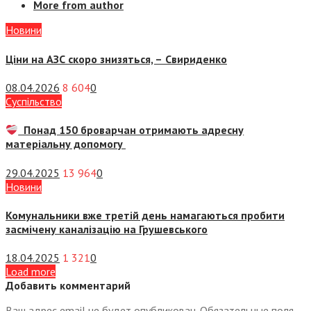
More from author
Новини
Ціни на АЗС скоро знизяться, –
Свириденко
08.04.2026
8 604
0
Суспiльство
Понад 150 броварчан отримають адресну
матеріальну допомогу
29.04.2025
13 964
0
Новини
Комунальники вже третій день намагаються пробити
засмічену каналізацію на Грушевського
18.04.2025
1 321
0
Load more
Добавить комментарий
Ваш адрес email не будет опубликован.
Обязательные поля