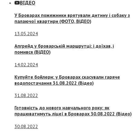
ВІДЕО
У Броварах пожежники врятували дитину і собаку з
палаючої квартири (ФОТО, ВІДЕО)
13.05.2024
Апгрейд у броварській маршрутці: і доїхав, і
помився (ВІДЕО)
14.02.2024
Купуйте бойлери: у Броварах скасували гаряче
водопостачання 31.08.2022 (Відео)
31.08.2022
Готовність до нового навчального року: як
працюватимуть ліцеї в Броварах 30.08.2022 (Відео)
30.08.2022