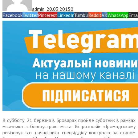
admin
20.03.2015
0
—
Facebook
Twitter
Pinterest
LinkedIn
Tumblr
Reddit
VK
WhatsApp
Emai
В субботу, 21 березня в Броварах пройде суботник в рамках
місячника з благоустрою міста. Як розповів «Громадському
ревізору» в.о. начальника спецвідділу контролю за станом