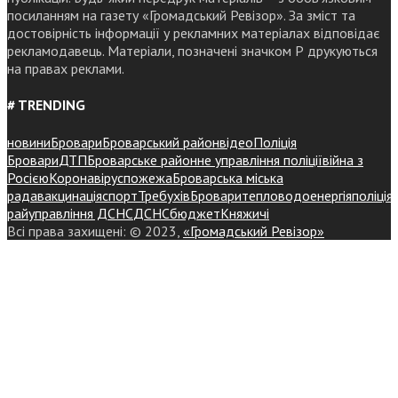
посиланням на газету «Громадський Ревізор». За зміст та
достовірність інформації у рекламних матеріалах відповідає
рекламодавець. Матеріали, позначені значком Р друкуються
на правах реклами.
# TRENDING
новини
Бровари
Броварський район
відео
Поліція
Бровари
ДТП
Броварське районне управління поліції
війна з
Росією
Коронавірус
пожежа
Броварська міська
рада
вакцинація
спорт
Требухів
Броваритепловодоенергія
поліція
райуправління ДСНС
ДСНС
бюджет
Княжичі
Всі права захищені: © 2023,
«Громадський Ревізор»