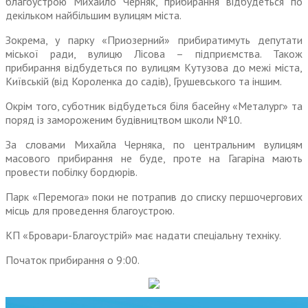
благоустрою Михайло Черняк, прибирання відбудеться по
декільком найбільшим вулицям міста.
Зокрема, у парку «Приозерний» прибиратимуть депутати
міської ради, вулицю Лісова – підприємства. Також
прибирання відбудеться по вулицям Кутузова до межі міста,
Київській (від Короленка до садів), Грушевського та іншим.
Окрім того, суботник відбудеться біля басейну «Металург» та
поряд із замороженим будівництвом школи №10.
За словами Михайла Черняка, по центральним вулицям
масового прибирання не буде, проте на Гагаріна мають
провести побілку бордюрів.
Парк «Перемога» поки не потрапив до списку першочергових
місць для проведення благоустрою.
КП «Бровари-Благоустрій» має надати спеціальну техніку.
Початок прибирання о 9:00.