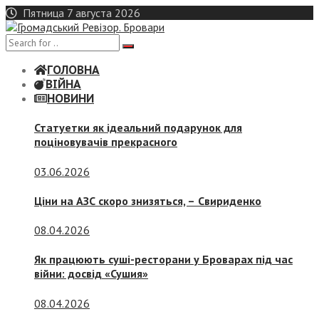
Skip
Пятница 7 августа 2026
to
content
ГОЛОВНА
ВІЙНА
НОВИНИ
Статуетки як ідеальний подарунок для
поціновувачів прекрасного
03.06.2026
Ціни на АЗС скоро знизяться, –
Свириденко
08.04.2026
Як працюють суші-ресторани у Броварах під час
війни: досвід «Сушия»
08.04.2026