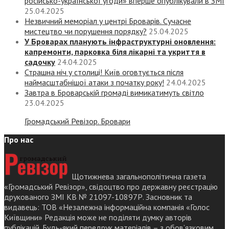
російсько-української угоди» вперше опублікували в ЗМІ
25.04.2025
Незвичний меморіал у центрі Броварів. Сучасне
мистецтво чи порушення порядку?
25.04.2025
У Броварах планують інфраструктурні оновлення:
капремонти, парковка біля лікарні та укриття в
садочку
24.04.2025
Страшна ніч у столиці! Київ оговтується після
наймасштабнішої атаки з початку року!
24.04.2025
Завтра в Броварській громаді вимикатимуть світло
23.04.2025
Громадський Ревізор. Бровари
Про нас
Щотижнева загальнополітична газета
«Громадський Ревізор», свідоцтво про державну реєстрацію
друкованого ЗМІ КВ № 21097-10897Р. Засновник та
видавець: ТОВ «Незалежна інформаційна компанія «Голос
Київщини» Редакція може не поділяти думку авторів
публікацій. Будь-який передрук матеріалів – з обов’язковим