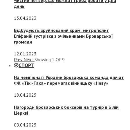
Чистий четвер: що можна і треба робити у цей
день
13.04.2023
Відбудують зруйнований храм: митрополит
Епіфаній зустрівся з очільниками Броварської
громади
12.01.2023
Prev
Next
Showing
1
Of
9
СПОРТ
На чемпіонаті України броварська команда дівчат
ФК «Тікі-Така» перемагає вінницьку «Ниву»
18.04.2025
Нагороди броварських боксерів на турнір в Білій
Церкві
09.04.2025