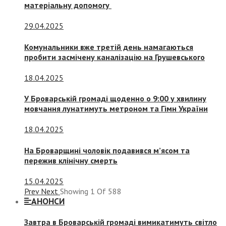
матеріальну допомогу
29.04.2025
Комунальники вже третій день намагаються
пробити засмічену каналізацію на Грушевського
18.04.2025
У Броварській громаді щоденно о 9:00 у хвилину
мовчання лунатимуть метроном та Гімн України
18.04.2025
На Броварщині чоловік подавився м’ясом та
пережив клінічну смерть
15.04.2025
Prev
Next
Showing
1
Of
588
АНОНСИ
Завтра в Броварській громаді вимикатимуть світло