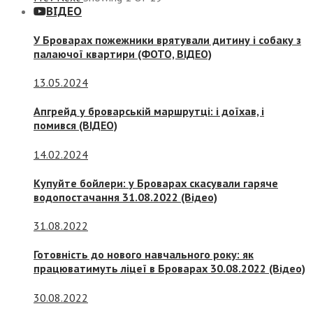
ВІДЕО
У Броварах пожежники врятували дитину і собаку з
палаючої квартири (ФОТО, ВІДЕО)
13.05.2024
Апгрейд у броварській маршрутці: і доїхав, і
помився (ВІДЕО)
14.02.2024
Купуйте бойлери: у Броварах скасували гаряче
водопостачання 31.08.2022 (Відео)
31.08.2022
Готовність до нового навчального року: як
працюватимуть ліцеї в Броварах 30.08.2022 (Відео)
30.08.2022