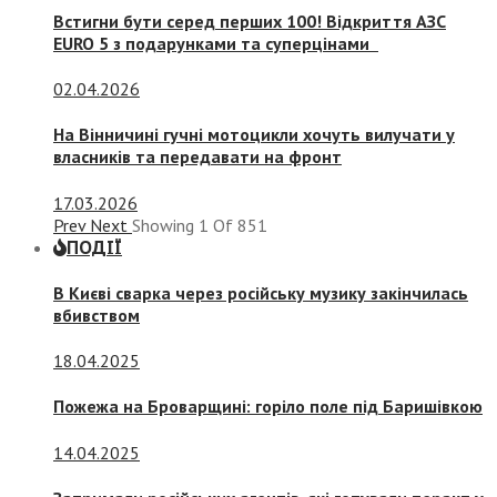
Встигни бути серед перших 100! Відкриття АЗС
EURO 5 з подарунками та суперцінами
02.04.2026
На Вінничині гучні мотоцикли хочуть вилучати у
власників та передавати на фронт
17.03.2026
Prev
Next
Showing
1
Of
851
ПОДІЇ
В Києві сварка через російську музику закінчилась
вбивством
18.04.2025
Пожежа на Броварщині: горіло поле під Баришівкою
14.04.2025