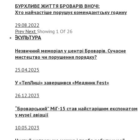
БУРХЛИВЕ ЖИТТЯ БРОВАРІВ ВНОЧІ:
Хто найчастіше порушує комендантську годину
29.08.2022
Prev
Next
Showing
1
Of
26
КУЛЬТУРА
Незвичний меморіал у центрі Броварів. Сучасне
мистецтво чи порушення порядку?
25.04.2025
У «ТепЛиці» завершився «Медяник Fest»
26.12.2023
“Броварський” МіГ-15 став найстарішим експонатом
у музеї авіації
10.05.2023