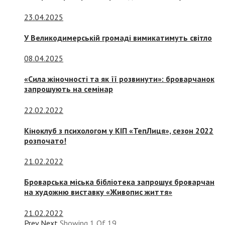
23.04.2025
У Великодимерській громаді вимикатимуть світло
08.04.2025
«Сила жіночності та як її розвинути»: броварчанок
запрошують на семінар
22.02.2022
Кіноклуб з психологом у КІП «ТепЛиця», сезон 2022
розпочато!
21.02.2022
Броварська міська бібліотека запрошує броварчан
на художню виставку «Живопис життя»
21.02.2022
Prev
Next
Showing
1
Of
19