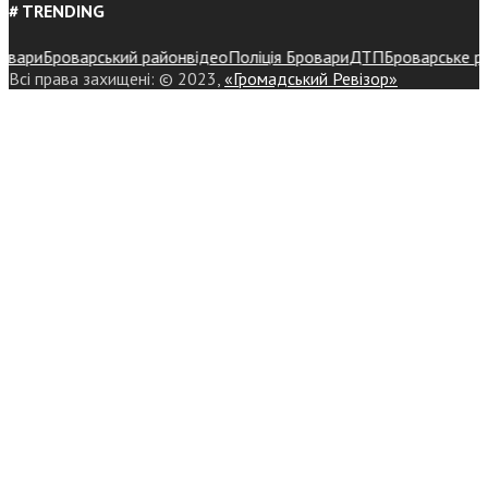
# TRENDING
ри
Броварський район
відео
Поліція Бровари
ДТП
Броварське район
Всі права захищені: © 2023,
«Громадський Ревізор»