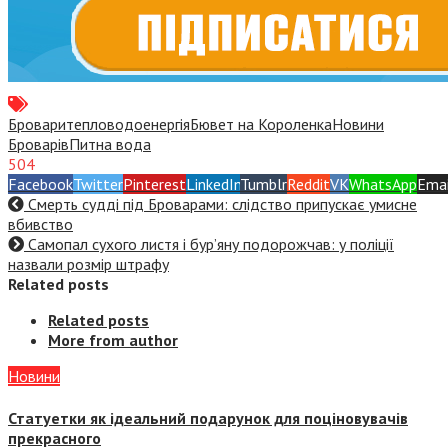
Броваритепловодоенергія
Бювет на Короленка
Новини
Броварів
Питна вода
504
Facebook
Twitter
Pinterest
LinkedIn
Tumblr
Reddit
VK
WhatsApp
Emai
Смерть судді під Броварами: слідство припускає умисне
вбивство
Самопал сухого листя і бур’яну подорожчав: у поліції
назвали розмір штрафу
Related posts
Related posts
More from author
Новини
Статуетки як ідеальний подарунок для поціновувачів
прекрасного