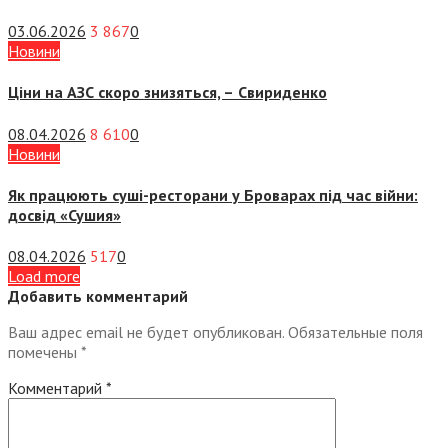
03.06.2026
3 867
0
Новини
Ціни на АЗС скоро знизяться, –
Свириденко
08.04.2026
8 610
0
Новини
Як працюють суші-ресторани у Броварах під час війни:
досвід «Сушия»
08.04.2026
517
0
Load more
Добавить комментарий
Ваш адрес email не будет опубликован.
Обязательные поля
помечены
*
Комментарий
*