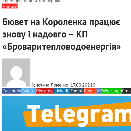
«Броваритепловодоенергія»
Новини
Бювет на Короленка працює
знову і надовго – КП
«Броваритепловодоенергія»
Кристина Ломенко
17.09.2021
0
—
Facebook
Twitter
Pinterest
LinkedIn
Tumblr
Reddit
VK
WhatsApp
Emai