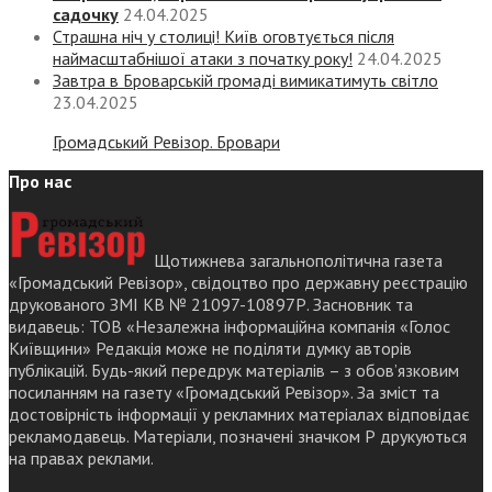
садочку
24.04.2025
Страшна ніч у столиці! Київ оговтується після
наймасштабнішої атаки з початку року!
24.04.2025
Завтра в Броварській громаді вимикатимуть світло
23.04.2025
Громадський Ревізор. Бровари
Про нас
Щотижнева загальнополітична газета
«Громадський Ревізор», свідоцтво про державну реєстрацію
друкованого ЗМІ КВ № 21097-10897Р. Засновник та
видавець: ТОВ «Незалежна інформаційна компанія «Голос
Київщини» Редакція може не поділяти думку авторів
публікацій. Будь-який передрук матеріалів – з обов’язковим
посиланням на газету «Громадський Ревізор». За зміст та
достовірність інформації у рекламних матеріалах відповідає
рекламодавець. Матеріали, позначені значком Р друкуються
на правах реклами.