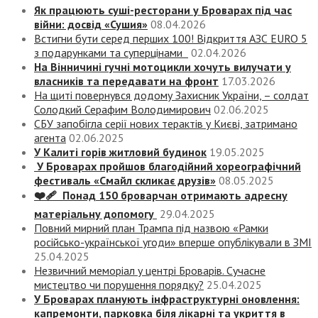
Як працюють суші-ресторани у Броварах під час
війни: досвід «Сушия»
08.04.2026
Встигни бути серед перших 100! Відкриття АЗС EURO 5
з подарунками та суперцінами
02.04.2026
На Вінничині гучні мотоцикли хочуть вилучати у
власників та передавати на фронт
17.03.2026
На щиті повернувся додому Захисник України, – солдат
Солодкий Серафим Володимирович
02.06.2025
СБУ запобігла серії нових терактів у Києві, затримано
агента
02.06.2025
У Калиті горів житловий будинок
19.05.2025
У Броварах пройшов благодійний хореографічний
фестиваль «Смайл скликає друзів»
08.05.2025
❤️‍🩹 Понад 150 броварчан отримають адресну
матеріальну допомогу
29.04.2025
Повний мирний план Трампа під назвою «‎Рамки
російсько-української угоди» вперше опублікували в ЗМІ
25.04.2025
Незвичний меморіал у центрі Броварів. Сучасне
мистецтво чи порушення порядку?
25.04.2025
У Броварах планують інфраструктурні оновлення:
капремонти, парковка біля лікарні та укриття в