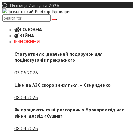
Skip
Пятница 7 августа 2026
to
content
ГОЛОВНА
ВІЙНА
НОВИНИ
Статуетки як ідеальний подарунок для
поціновувачів прекрасного
03.06.2026
Ціни на АЗС скоро знизяться, –
Свириденко
08.04.2026
Як працюють суші-ресторани у Броварах під час
війни: досвід «Сушия»
08.04.2026