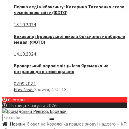
Перша леді кікбоксингу: Катерина Титаренко стала
чемпіонкою світу (ФОТО)
18.10.2024
Вихованці Броварської школи боксу знову вибороли
медалі (ФОТО)
14.10.2024
Броварський паралімпієць Ілля Яременко не
потрапив до вісімки кращих
07.09.2024
Prev
Next
Showing
1
Of
18
Сьогодні
Пятница 7 августа 2026
Новини
Бювет на Короленка працює знову і надовго – КП