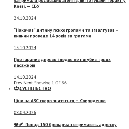
Затримали російських агентів, які готували теракт у
Києві, — СБУ
24.10.2024
“Накачав” дитину психотропами та згвалтував –
киянин проведе 14 років за ґратами
15.10.2024
Протаранив дерево і ледве не погубив трьох
пасажирів
14.10.2024
Prev
Next
Showing
1
Of
86
СУСПIЛЬСТВО
Ціни на АЗС скоро знизяться, –
Свириденко
08.04.2026
❤️‍🩹 Понад 150 броварчан отримають адресну