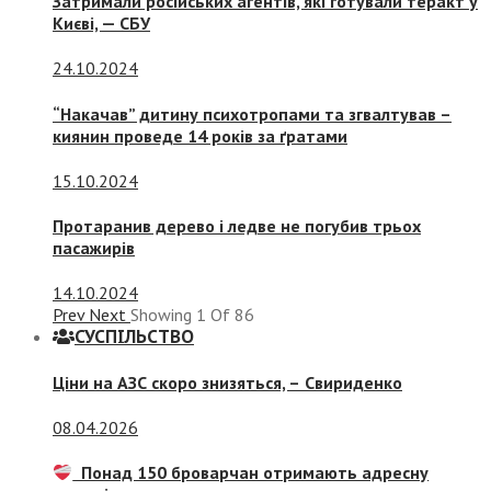
Затримали російських агентів, які готували теракт у
Києві, — СБУ
24.10.2024
“Накачав” дитину психотропами та згвалтував –
киянин проведе 14 років за ґратами
15.10.2024
Протаранив дерево і ледве не погубив трьох
пасажирів
14.10.2024
Prev
Next
Showing
1
Of
86
СУСПIЛЬСТВО
Ціни на АЗС скоро знизяться, –
Свириденко
08.04.2026
Понад 150 броварчан отримають адресну