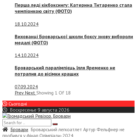
Перша леді кікбоксингу: Катерина Титаренко стала
чемпіонкою світу (ФОТО)
18.10.2024
Вихованці Броварської школи боксу знову вибороли
медалі (ФОТО)
14.10.2024
Броварський паралімпієць Ілля Яременко не
потрапив до вісімки кращих
07.09.2024
Prev
Next
Showing
1
Of
18
Сьогодні
Воскресенье 9 августа 2026
Бровари
Броварський легкоатлет Артур Фельфнер не
пробився у фінал Олімпіади-2024