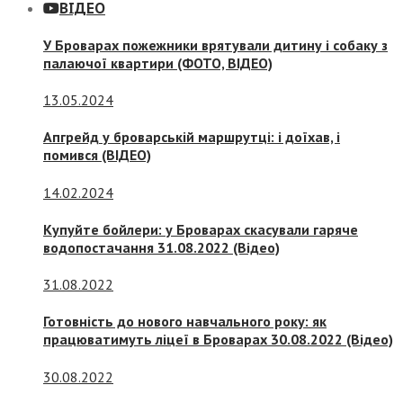
ВІДЕО
У Броварах пожежники врятували дитину і собаку з
палаючої квартири (ФОТО, ВІДЕО)
13.05.2024
Апгрейд у броварській маршрутці: і доїхав, і
помився (ВІДЕО)
14.02.2024
Купуйте бойлери: у Броварах скасували гаряче
водопостачання 31.08.2022 (Відео)
31.08.2022
Готовність до нового навчального року: як
працюватимуть ліцеї в Броварах 30.08.2022 (Відео)
30.08.2022