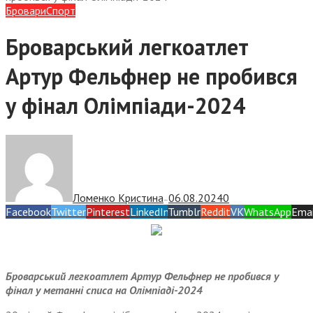
Бровари
Спорт
Броварський легкоатлет
Артур Фельфнер не пробився
у фінал Олімпіади-2024
Ломенко Кристина
06.08.2024
0
—
Facebook
Twitter
Pinterest
LinkedIn
Tumblr
Reddit
VK
WhatsApp
Emai
Броварський легкоатлет Артур Фельфнер не пробився у
фінал у метанні списа на Олімпіаді-2024