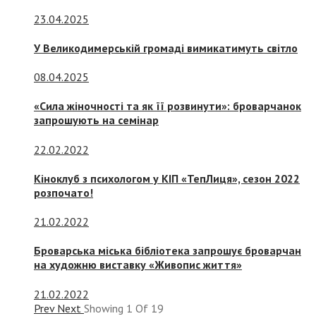
23.04.2025
У Великодимерській громаді вимикатимуть світло
08.04.2025
«Сила жіночності та як її розвинути»: броварчанок
запрошують на семінар
22.02.2022
Кіноклуб з психологом у КІП «ТепЛиця», сезон 2022
розпочато!
21.02.2022
Броварська міська бібліотека запрошує броварчан
на художню виставку «Живопис життя»
21.02.2022
Prev
Next
Showing
1
Of
19