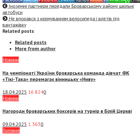
Іноземні партнери передали Броварському району шкільні
автобуси
Не впорався з кермуванням велосипеда і влетів під
вантажівку
Related posts
Related posts
More from author
Новини
На чемпіонаті України броварська команда дівчат ФК
«Тікі-Така» перемагає вінницьку «Ниву»
18.04.2025
16 824
0
Новини
Нагороди броварських боксерів на турнір в Білій Церкві
09.04.2025
1 363
0
Головне