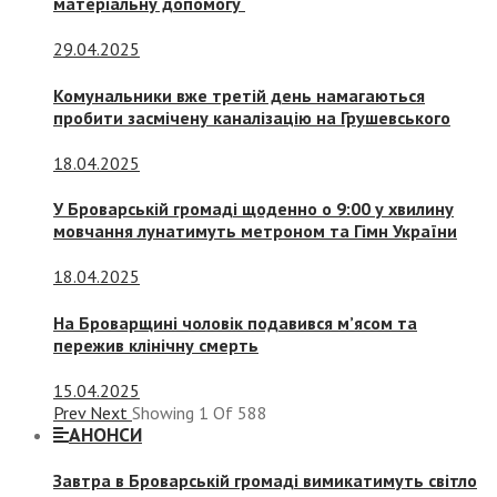
матеріальну допомогу
29.04.2025
Комунальники вже третій день намагаються
пробити засмічену каналізацію на Грушевського
18.04.2025
У Броварській громаді щоденно о 9:00 у хвилину
мовчання лунатимуть метроном та Гімн України
18.04.2025
На Броварщині чоловік подавився м’ясом та
пережив клінічну смерть
15.04.2025
Prev
Next
Showing
1
Of
588
АНОНСИ
Завтра в Броварській громаді вимикатимуть світло