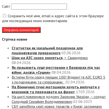
Сайт
Сохранить моё имя, email и адрес сайта в этом браузере
для последующих моих комментариев.
Стрічка новин
Статуетки як ідеальний подарунок для
поціновувачів прекрасного
03.06.2026
Ціни на АЗС скоро знизяться, –
Свириденко
08.04.2026
Як працюють суші-ресторани у Броварах під час
війни: досвід «Сушия»
08.04.2026
Встигни бути серед перших 100! Відкриття АЗС EURO 5
з подарунками та суперцінами
02.04.2026
На Вінничині гучні мотоцикли хочуть вилучати у
власників та передавати на фронт
17.03.2026
На щиті повернувся додому Захисник України, – солдат
Солодкий Серафим Володимирович
02.06.2025
СБУ запобігла серії нових терактів у Києві, затримано