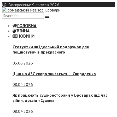
Skip
Воскресенье 9 августа 2026
to
content
ГОЛОВНА
ВІЙНА
НОВИНИ
Статуетки як ідеальний подарунок для
поціновувачів прекрасного
03.06.2026
Ціни на АЗС скоро знизяться, –
Свириденко
08.04.2026
Як працюють суші-ресторани у Броварах під час
війни: досвід «Сушия»
08.04.2026