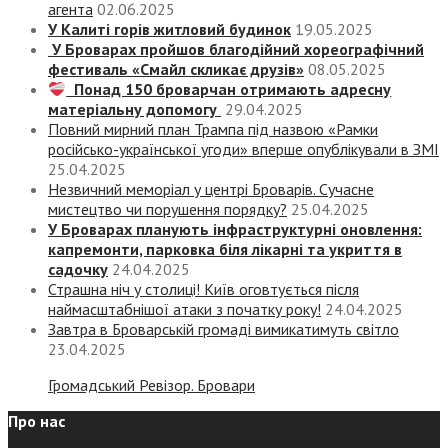
агента
02.06.2025
У Калиті горів житловий будинок
19.05.2025
У Броварах пройшов благодійний хореографічний
фестиваль «Смайл скликає друзів»
08.05.2025
Понад 150 броварчан отримають адресну
матеріальну допомогу
29.04.2025
Повний мирний план Трампа під назвою «‎Рамки
російсько-української угоди» вперше опублікували в ЗМІ
25.04.2025
Незвичний меморіал у центрі Броварів. Сучасне
мистецтво чи порушення порядку?
25.04.2025
У Броварах планують інфраструктурні оновлення:
капремонти, парковка біля лікарні та укриття в
садочку
24.04.2025
Страшна ніч у столиці! Київ оговтується після
наймасштабнішої атаки з початку року!
24.04.2025
Завтра в Броварській громаді вимикатимуть світло
23.04.2025
Громадський Ревізор. Бровари
Про нас