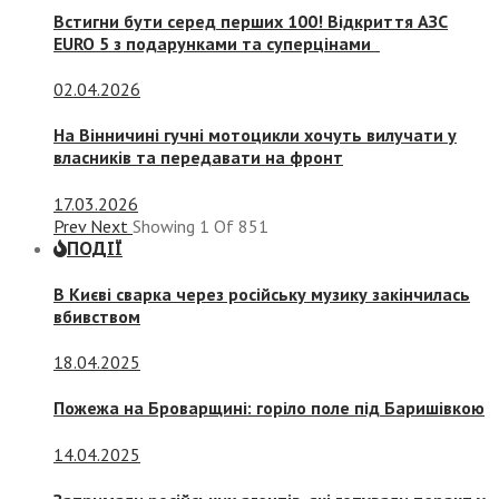
Встигни бути серед перших 100! Відкриття АЗС
EURO 5 з подарунками та суперцінами
02.04.2026
На Вінничині гучні мотоцикли хочуть вилучати у
власників та передавати на фронт
17.03.2026
Prev
Next
Showing
1
Of
851
ПОДІЇ
В Києві сварка через російську музику закінчилась
вбивством
18.04.2025
Пожежа на Броварщині: горіло поле під Баришівкою
14.04.2025