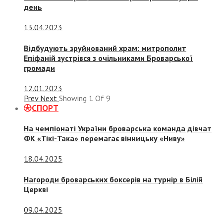
день
13.04.2023
Відбудують зруйнований храм: митрополит
Епіфаній зустрівся з очільниками Броварської
громади
12.01.2023
Prev
Next
Showing
1
Of
9
СПОРТ
На чемпіонаті України броварська команда дівчат
ФК «Тікі-Така» перемагає вінницьку «Ниву»
18.04.2025
Нагороди броварських боксерів на турнір в Білій
Церкві
09.04.2025