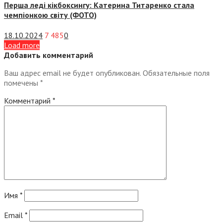
Перша леді кікбоксингу: Катерина Титаренко стала
чемпіонкою світу (ФОТО)
18.10.2024
7 485
0
Load more
Добавить комментарий
Ваш адрес email не будет опубликован.
Обязательные поля
помечены
*
Комментарий
*
Имя
*
Email
*