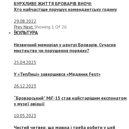
БУРХЛИВЕ ЖИТТЯ БРОВАРІВ ВНОЧІ:
Хто найчастіше порушує комендантську годину
29.08.2022
Prev
Next
Showing
1
Of
26
КУЛЬТУРА
Незвичний меморіал у центрі Броварів. Сучасне
мистецтво чи порушення порядку?
25.04.2025
У «ТепЛиці» завершився «Медяник Fest»
26.12.2023
“Броварський” МіГ-15 став найстарішим експонатом
у музеї авіації
10.05.2023
Чистий четвер: що можна і треба робити у цей