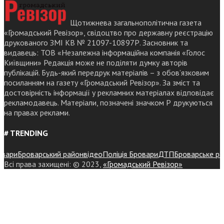
Щотижнева загальнополітична газета
«Громадський Ревізор», свідоцтво про державну реєстрацію
друкованого ЗМІ КВ № 21097-10897Р. Засновник та
видавець: ТОВ «Незалежна інформаційна компанія «Голос
Київщини» Редакція може не поділяти думку авторів
публікацій. Будь-який передрук матеріалів – з обов’язковим
посиланням на газету «Громадський Ревізор». За зміст та
достовірність інформації у рекламних матеріалах відповідає
рекламодавець. Матеріали, позначені значком Р друкуються
на правах реклами.
# TRENDING
ри
Броварський район
відео
Поліція Бровари
ДТП
Броварське район
Всі права захищені: © 2023,
«Громадський Ревізор»