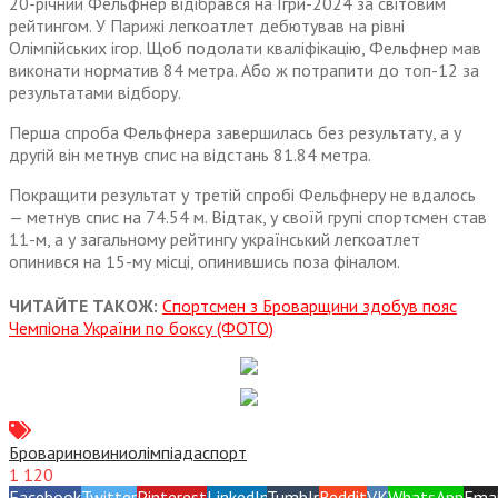
20-річний Фельфнер відібрався на Ігри-2024 за світовим
рейтингом. У Парижі легкоатлет дебютував на рівні
Олімпійських ігор. Щоб подолати кваліфікацію, Фельфнер мав
виконати норматив 84 метра. Або ж потрапити до топ-12 за
результатами відбору.
Перша спроба Фельфнера завершилась без результату, а у
другій він метнув спис на відстань 81.84 метра.
Покращити результат у третій спробі Фельфнеру не вдалось
— метнув спис на 74.54 м. Відтак, у своїй групі спортсмен став
11-м, а у загальному рейтингу український легкоатлет
опинився на 15-му місці, опинившись поза фіналом.
ЧИТАЙТЕ ТАКОЖ:
Спортсмен з Броварщини здобув пояс
Чемпіона України по боксу (ФОТО)
Бровари
новини
олімпіада
спорт
1 120
Facebook
Twitter
Pinterest
LinkedIn
Tumblr
Reddit
VK
WhatsApp
Emai