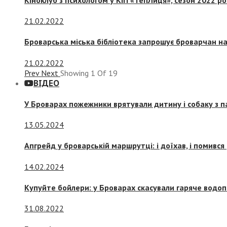
21.02.2022
Броварська міська бібліотека запрошує броварчан 
21.02.2022
Prev
Next
Showing
1
Of
19
ВІДЕО
У Броварах пожежники врятували дитину і собаку з 
13.05.2024
Апгрейд у броварській маршрутці: і доїхав, і помився
14.02.2024
Купуйте бойлери: у Броварах скасували гаряче водоп
31.08.2022