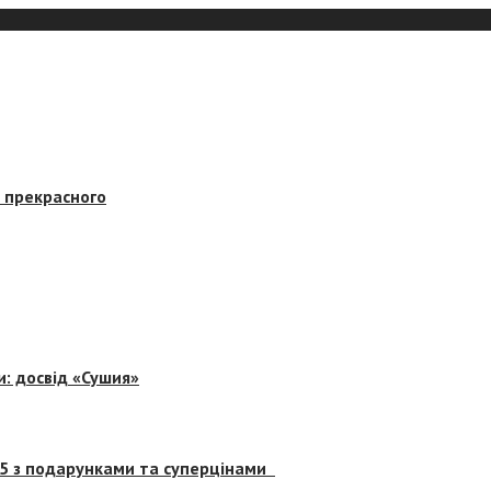
в прекрасного
и: досвід «Сушия»
 5 з подарунками та суперцінами