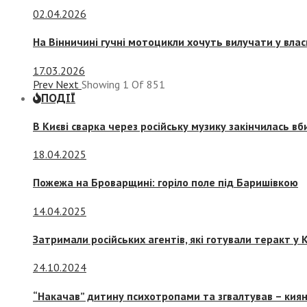
02.04.2026
На Вінничині гучні мотоцикли хочуть вилучати у вла
17.03.2026
Prev
Next
Showing
1
Of
851
ПОДІЇ
В Києві сварка через російську музику закінчилась в
18.04.2025
Пожежа на Броварщині: горіло поле під Баришівкою
14.04.2025
Затримали російських агентів, які готували теракт у К
24.10.2024
“Накачав” дитину психотропами та згвалтував – киян