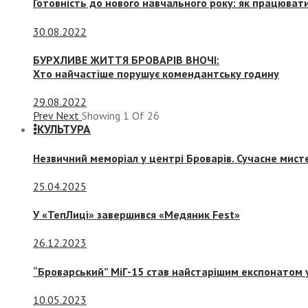
Готовність до нового навчального року: як працювати
30.08.2022
БУРХЛИВЕ ЖИТТЯ БРОВАРІВ ВНОЧІ:
Хто найчастіше порушує комендантську годину
29.08.2022
Prev
Next
Showing
1
Of
26
КУЛЬТУРА
Незвичний меморіал у центрі Броварів. Сучасне мис
25.04.2025
У «ТепЛиці» завершився «Медяник Fest»
26.12.2023
“Броварський” МіГ-15 став найстарішим експонатом у
10.05.2023