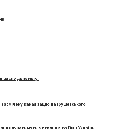
ів
еріальну допомогу
засмічену каналізацію на Грушевського
вчання лунатимуть метроном та Гімн України