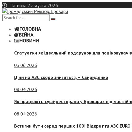
Skip
Пятница 7 августа 2026
to
content
ГОЛОВНА
ВІЙНА
НОВИНИ
Статуетки як ідеальний подарунок для поціновувачі
03.06.2026
Ціни на АЗС скоро знизяться, –
Свириденко
08.04.2026
Як працюють суші-ресторани у Броварах під час війн
08.04.2026
Встигни бути серед перших 100! Відкриття АЗС EURO