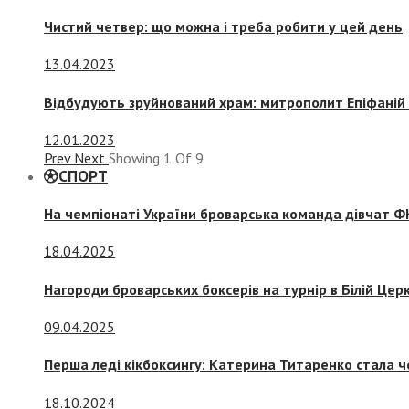
Чистий четвер: що можна і треба робити у цей день
13.04.2023
Відбудують зруйнований храм: митрополит Епіфаній 
12.01.2023
Prev
Next
Showing
1
Of
9
СПОРТ
На чемпіонаті України броварська команда дівчат ФК
18.04.2025
Нагороди броварських боксерів на турнір в Білій Церк
09.04.2025
Перша леді кікбоксингу: Катерина Титаренко стала ч
18.10.2024