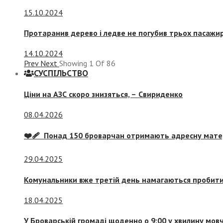
15.10.2024
Протаранив дерево і ледве не погубив трьох пасажир
14.10.2024
Prev
Next
Showing
1
Of
86
СУСПIЛЬСТВО
Ціни на АЗС скоро знизяться, –
Свириденко
08.04.2026
❤️‍🩹 Понад 150 броварчан отримають адресну мат
29.04.2025
Комунальники вже третій день намагаються пробити 
18.04.2025
У Броварській громаді щоденно о 9:00 у хвилину мо