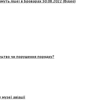
муть ліцеї в Броварах 30.08.2022 (Відео)
тецтво чи порушення порядку?
 музеї авіації