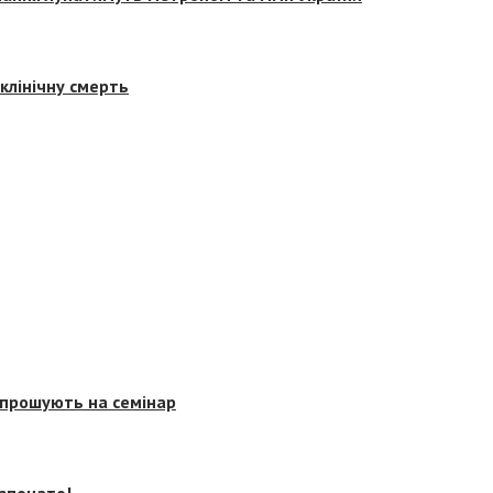
клінічну смерть
запрошують на семінар
озпочато!