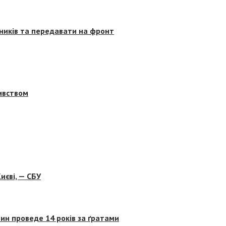
сників та передавати на фронт
бивством
иєві, — СБУ
ин проведе 14 років за ґратами