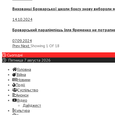
Вихованці Броварської школи боксу знову вибороли 
14.10.2024
Броварський паралімпієць Ілля Яременко не потрапив
07.09.2024
Prev
Next
Showing
1
Of
18
Сьогодні
Пятница 7 августа 2026
Головна
Війна
Новини
Події
Суспiльство
Анонси
Відео
Дайджест
Культура