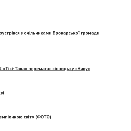
зустрівся з очільниками Броварської громади
 «Тікі-Така» перемагає вінницьку «Ниву»
ві
емпіонкою світу (ФОТО)