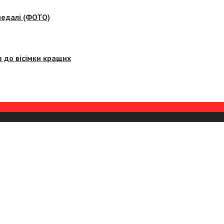
медалі (ФОТО)
 до вісімки кращих