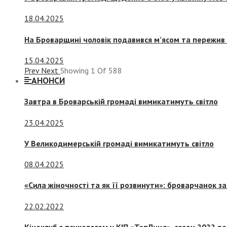
18.04.2025
На Броварщині чоловік подавився м’ясом та пережив 
15.04.2025
Prev
Next
Showing
1
Of
588
АНОНСИ
Завтра в Броварській громаді вимикатимуть світло
23.04.2025
У Великодимерській громаді вимикатимуть світло
08.04.2025
«Сила жіночності та як її розвинути»: броварчанок 
22.02.2022
Кіноклуб з психологом у КІП «ТепЛиця», сезон 2022 р