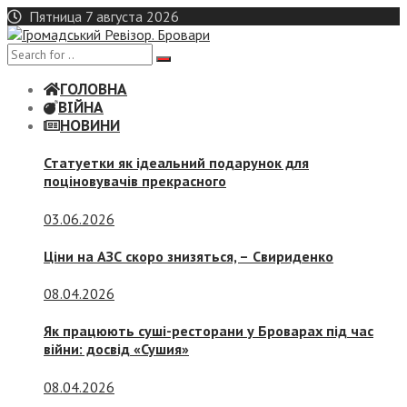
Skip
Пятница 7 августа 2026
to
content
ГОЛОВНА
ВІЙНА
НОВИНИ
Статуетки як ідеальний подарунок для
поціновувачів прекрасного
03.06.2026
Ціни на АЗС скоро знизяться, –
Свириденко
08.04.2026
Як працюють суші-ресторани у Броварах під час
війни: досвід «Сушия»
08.04.2026