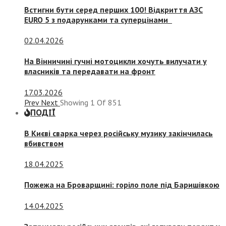
Встигни бути серед перших 100! Відкриття АЗС
EURO 5 з подарунками та суперцінами
02.04.2026
На Вінничині гучні мотоцикли хочуть вилучати у
власників та передавати на фронт
17.03.2026
Prev
Next
Showing
1
Of
851
ПОДІЇ
В Києві сварка через російську музику закінчилась
вбивством
18.04.2025
Пожежа на Броварщині: горіло поле під Баришівкою
14.04.2025