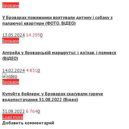
Бровари
У Броварах пожежники врятували дитину і собаку з
палаючої квартири (ФОТО, ВІДЕО)
13.05.2024
14 293
0
Бровари
Апгрейд у броварській маршрутці: і доїхав, і помився
(ВІДЕО)
14.02.2024
4 831
0
Бровари
Купуйте бойлери: у Броварах скасували гаряче
водопостачання 31.08.2022 (Відео)
31.08.2022
6 764
0
Load more
Добавить комментарий