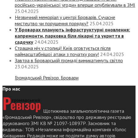
російсько-української угоди» вперше опублікували в ЗМІ
25.04.2025
Незвичний меморіал у центрі Броварів. Сучасне
мистецтво чи порушення порядку?
25.04.2025
У Броварах планують інфраструктурні оновлення:
капремонти, парковка біля лікарні та укриття в
садочку
24.04.2025
Страшна ніч у столиці! Київ оговтується після
наймасштабнішої атаки з початку року!
24.04.2025
Завтра в Броварській громаді вимикатимуть світло
23.04.2025
Громадський Ревізор. Бровари
Про нас
Щотижнева загальнополітична газета
«Громадський Ревізор», свідоцтво про державну реєстрацію
друкованого ЗМІ КВ № 21097-10897Р. Засновник та
видавець: ТОВ «Незалежна інформаційна компанія «Голос
Київщини» Редакція може не поділяти думку авторів