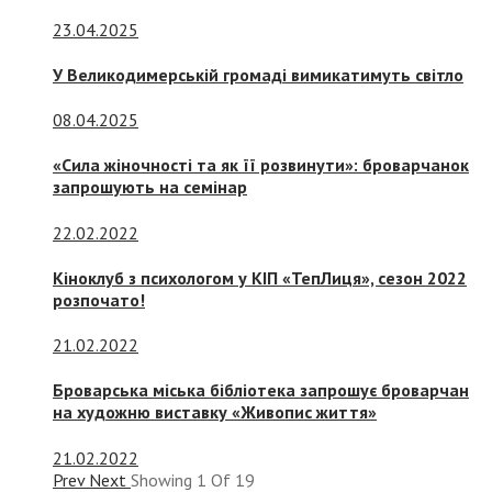
23.04.2025
У Великодимерській громаді вимикатимуть світло
08.04.2025
«Сила жіночності та як її розвинути»: броварчанок
запрошують на семінар
22.02.2022
Кіноклуб з психологом у КІП «ТепЛиця», сезон 2022
розпочато!
21.02.2022
Броварська міська бібліотека запрошує броварчан
на художню виставку «Живопис життя»
21.02.2022
Prev
Next
Showing
1
Of
19