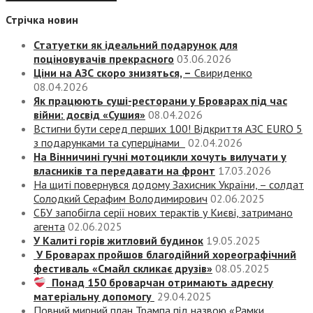
Стрічка новин
Статуетки як ідеальний подарунок для
поціновувачів прекрасного
03.06.2026
Ціни на АЗС скоро знизяться, –
Свириденко
08.04.2026
Як працюють суші-ресторани у Броварах під час
війни: досвід «Сушия»
08.04.2026
Встигни бути серед перших 100! Відкриття АЗС EURO 5
з подарунками та суперцінами
02.04.2026
На Вінничині гучні мотоцикли хочуть вилучати у
власників та передавати на фронт
17.03.2026
На щиті повернувся додому Захисник України, – солдат
Солодкий Серафим Володимирович
02.06.2025
СБУ запобігла серії нових терактів у Києві, затримано
агента
02.06.2025
У Калиті горів житловий будинок
19.05.2025
У Броварах пройшов благодійний хореографічний
фестиваль «Смайл скликає друзів»
08.05.2025
Понад 150 броварчан отримають адресну
матеріальну допомогу
29.04.2025
Повний мирний план Трампа під назвою «‎Рамки