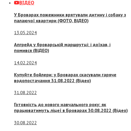
ВІДЕО
У Броварах пожежники врятували дитину і собаку з
палаючої квартири (ФОТО, ВІДЕО)
13.05.2024
Апгрейд у броварській маршрутці: і доїхав, і
помився (ВІДЕО)
14.02.2024
Купуйте бойлери: у Броварах скасували гаряче
водопостачання 31.08.2022 (Відео)
31.08.2022
Готовність до нового навчального року: як
працюватимуть ліцеї в Броварах 30.08.2022 (Відео)
30.08.2022