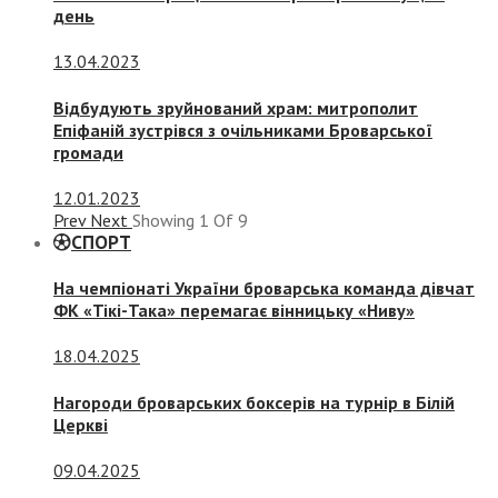
день
13.04.2023
Відбудують зруйнований храм: митрополит
Епіфаній зустрівся з очільниками Броварської
громади
12.01.2023
Prev
Next
Showing
1
Of
9
СПОРТ
На чемпіонаті України броварська команда дівчат
ФК «Тікі-Така» перемагає вінницьку «Ниву»
18.04.2025
Нагороди броварських боксерів на турнір в Білій
Церкві
09.04.2025