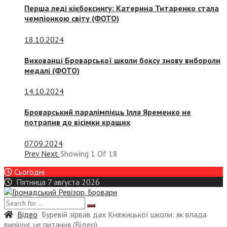
Перша леді кікбоксингу: Катерина Титаренко стала
чемпіонкою світу (ФОТО)
18.10.2024
Вихованці Броварської школи боксу знову вибороли
медалі (ФОТО)
14.10.2024
Броварський паралімпієць Ілля Яременко не
потрапив до вісімки кращих
07.09.2024
Prev
Next
Showing
1
Of
18
Сьогодні
Пятница 7 августа 2026
Відео
Буревій зірвав дах Княжицької школи: як влада
вирішує це питання (Відео)