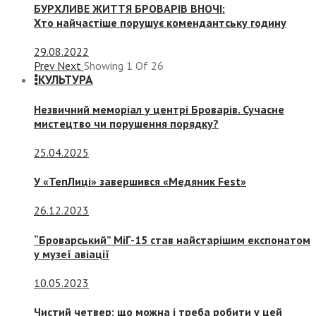
БУРХЛИВЕ ЖИТТЯ БРОВАРІВ ВНОЧІ:
Хто найчастіше порушує комендантську годину
29.08.2022
Prev
Next
Showing
1
Of
26
КУЛЬТУРА
Незвичний меморіал у центрі Броварів. Сучасне
мистецтво чи порушення порядку?
25.04.2025
У «ТепЛиці» завершився «Медяник Fest»
26.12.2023
“Броварський” МіГ-15 став найстарішим експонатом
у музеї авіації
10.05.2023
Чистий четвер: що можна і треба робити у цей