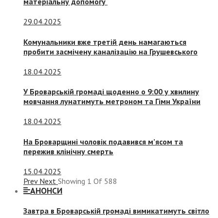
матеріальну допомогу
29.04.2025
Комунальники вже третій день намагаються
пробити засмічену каналізацію на Грушевського
18.04.2025
У Броварській громаді щоденно о 9:00 у хвилину
мовчання лунатимуть метроном та Гімн України
18.04.2025
На Броварщині чоловік подавився м’ясом та
пережив клінічну смерть
15.04.2025
Prev
Next
Showing
1
Of
588
АНОНСИ
Завтра в Броварській громаді вимикатимуть світло