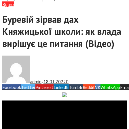
Відео
Буревій зірвав дах
Княжицької школи: як влада
вирішує це питання (Відео)
admin
18.01.2022
0
—
Facebook
Twitter
Pinterest
LinkedIn
Tumblr
Reddit
VK
WhatsApp
Emai