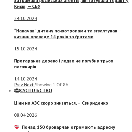
Затримали російських агентів, які готували теракт у
Києві, — СБУ
24.10.2024
“Накачав” дитину психотропами та згвалтував –
киянин проведе 14 років за ґратами
15.10.2024
Протаранив дерево і ледве не погубив трьох
пасажирів
14.10.2024
Prev
Next
Showing
1
Of
86
СУСПIЛЬСТВО
Ціни на АЗС скоро знизяться, –
Свириденко
08.04.2026
Понад 150 броварчан отримають адресну