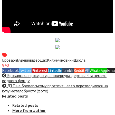
Бровари
Буревій
відео
Дах
Княжичі
новини
Школа
940
Facebook
Twitter
Pinterest
LinkedIn
Tumblr
Reddit
VK
WhatsApp
Emai
Броварська прокуратура повернула державі 4 га земель
водного фонду
ДТП на Броварському проспекті: авто перетворилося на
купу металобрухту (фото)
Related posts
Related posts
More from author