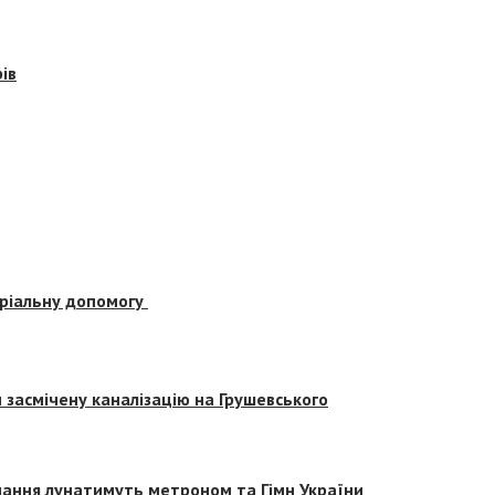
ів
еріальну допомогу
засмічену каналізацію на Грушевського
вчання лунатимуть метроном та Гімн України