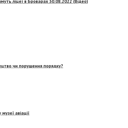
муть ліцеї в Броварах 30.08.2022 (Відео)
тецтво чи порушення порядку?
 музеї авіації