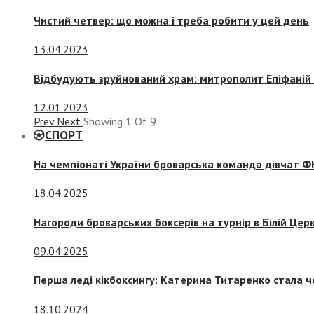
Чистий четвер: що можна і треба робити у цей день
13.04.2023
Відбудують зруйнований храм: митрополит Епіфаній 
12.01.2023
Prev
Next
Showing
1
Of
9
СПОРТ
На чемпіонаті України броварська команда дівчат ФК
18.04.2025
Нагороди броварських боксерів на турнір в Білій Церк
09.04.2025
Перша леді кікбоксингу: Катерина Титаренко стала ч
18.10.2024