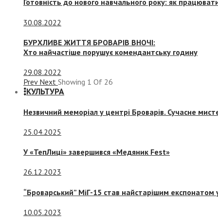
Готовність до нового навчального року: як працювати
30.08.2022
БУРХЛИВЕ ЖИТТЯ БРОВАРІВ ВНОЧІ:
Хто найчастіше порушує комендантську годину
29.08.2022
Prev
Next
Showing
1
Of
26
КУЛЬТУРА
Незвичний меморіал у центрі Броварів. Сучасне мис
25.04.2025
У «ТепЛиці» завершився «Медяник Fest»
26.12.2023
“Броварський” МіГ-15 став найстарішим експонатом у
10.05.2023