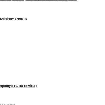
клінічну смерть
запрошують на семінар
озпочато!