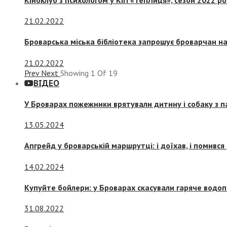
21.02.2022
Броварська міська бібліотека запрошує броварчан 
21.02.2022
Prev
Next
Showing
1
Of
19
ВІДЕО
У Броварах пожежники врятували дитину і собаку з 
13.05.2024
Апгрейд у броварській маршрутці: і доїхав, і помився
14.02.2024
Купуйте бойлери: у Броварах скасували гаряче водоп
31.08.2022