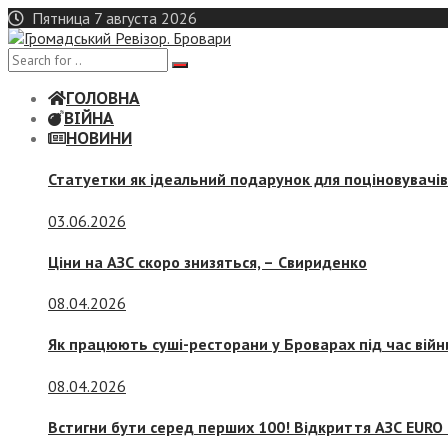
Skip
Пятница 7 августа 2026
to
content
ГОЛОВНА
ВІЙНА
НОВИНИ
Статуетки як ідеальний подарунок для поціновувачі
03.06.2026
Ціни на АЗС скоро знизяться, –
Свириденко
08.04.2026
Як працюють суші-ресторани у Броварах під час війн
08.04.2026
Встигни бути серед перших 100! Відкриття АЗС EURO