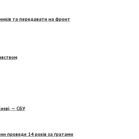
сників та передавати на фронт
бивством
иєві, — СБУ
ин проведе 14 років за ґратами