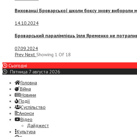
Вихованці Броварської школи боксу знову вибороли 
14.10.2024
Броварський паралімпієць Ілля Яременко не потрапив
07.09.2024
Prev
Next
Showing
1
Of
18
Сьогодні
Пятница 7 августа 2026
Головна
Війна
Новини
Події
Суспiльство
Анонси
Відео
Дайджест
Культура