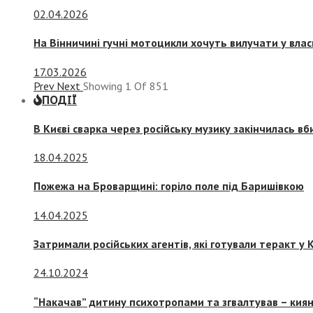
02.04.2026
На Вінничині гучні мотоцикли хочуть вилучати у вла
17.03.2026
Prev
Next
Showing
1
Of
851
ПОДІЇ
В Києві сварка через російську музику закінчилась в
18.04.2025
Пожежа на Броварщині: горіло поле під Баришівкою
14.04.2025
Затримали російських агентів, які готували теракт у К
24.10.2024
“Накачав” дитину психотропами та згвалтував – киян