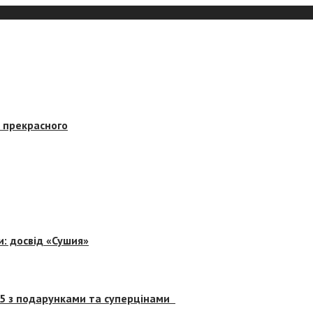
в прекрасного
и: досвід «Сушия»
 5 з подарунками та суперцінами