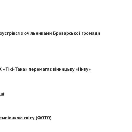
зустрівся з очільниками Броварської громади
 «Тікі-Така» перемагає вінницьку «Ниву»
ві
емпіонкою світу (ФОТО)