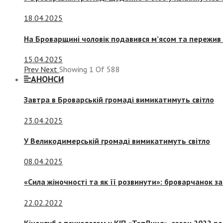
18.04.2025
На Броварщині чоловік подавився м’ясом та пережив 
15.04.2025
Prev
Next
Showing
1
Of
588
АНОНСИ
Завтра в Броварській громаді вимикатимуть світло
23.04.2025
У Великодимерській громаді вимикатимуть світло
08.04.2025
«Сила жіночності та як її розвинути»: броварчанок 
22.02.2022
Кіноклуб з психологом у КІП «ТепЛиця», сезон 2022 р