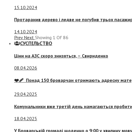
15.10.2024
Протаранив дерево і ледве не погубив трьох пасажир
14.10.2024
Prev
Next
Showing
1
Of
86
СУСПIЛЬСТВО
Ціни на АЗС скоро знизяться, –
Свириденко
08.04.2026
❤️‍🩹 Понад 150 броварчан отримають адресну мат
29.04.2025
Комунальники вже третій день намагаються пробити 
18.04.2025
У Броварській громаді щоденно о 9:00 у хвилину мо