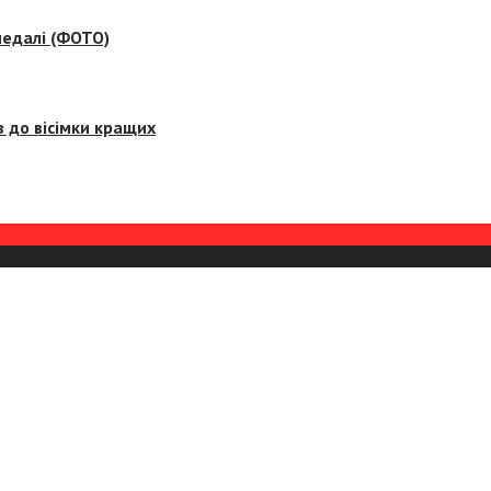
медалі (ФОТО)
 до вісімки кращих