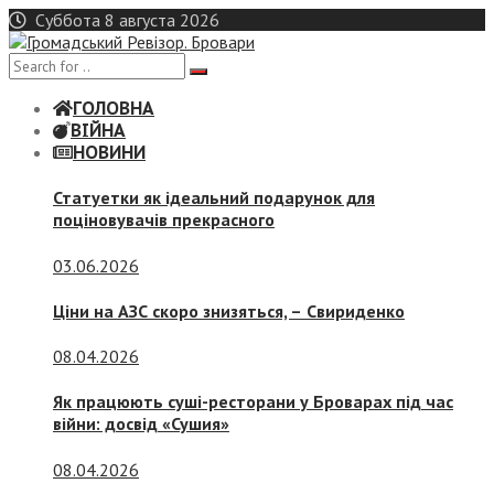
Skip
Суббота 8 августа 2026
to
content
ГОЛОВНА
ВІЙНА
НОВИНИ
Статуетки як ідеальний подарунок для
поціновувачів прекрасного
03.06.2026
Ціни на АЗС скоро знизяться, –
Свириденко
08.04.2026
Як працюють суші-ресторани у Броварах під час
війни: досвід «Сушия»
08.04.2026