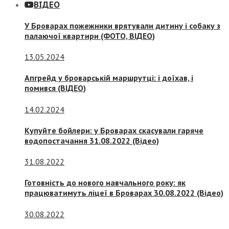
ВІДЕО
У Броварах пожежники врятували дитину і собаку з
палаючої квартири (ФОТО, ВІДЕО)
13.05.2024
Апгрейд у броварській маршрутці: і доїхав, і
помився (ВІДЕО)
14.02.2024
Купуйте бойлери: у Броварах скасували гаряче
водопостачання 31.08.2022 (Відео)
31.08.2022
Готовність до нового навчального року: як
працюватимуть ліцеї в Броварах 30.08.2022 (Відео)
30.08.2022