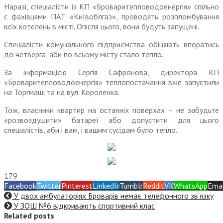
Наразі, спеціалісти із КП «Броваритепловодоенергія» спільно
с фахівцями ПАТ «Київоблгаз», проводять розпломбування
всіх котелень в місті. Опісля цього, вони будуть запущені.
Спеціалісти комунального підприємства обіцяють впоратись
до четверга, аби по всьому місту стало тепло.
За інформацією Сергія Сафронова, директора КП
«Броваритепловодоенергія» теплопостачання вже запустили
на Торгмаші та на вул. Короленка.
Тож, власники квартир на останніх поверхах – не забудьте
«розвоздушити» батареї або допустити для цього
спеціалістів, аби і вам, і вашим сусідам було тепло.
179
Facebook
Twitter
Pinterest
LinkedIn
Tumblr
Reddit
VK
WhatsApp
Emai
У двох амбулаторіях Броварів немає телефонного зв’язку
У ЗОШ №6 відкривають спортивний клас
Related posts