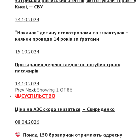
Затримали російських агентів, які готували теракт у
Києві, — СБУ
24.10.2024
“Накачав” дитину психотропами та згвалтував –
киянин проведе 14 років за ґратами
15.10.2024
Протаранив дерево і ледве не погубив трьох
пасажирів
14.10.2024
Prev
Next
Showing
1
Of
86
СУСПIЛЬСТВО
Ціни на АЗС скоро знизяться, –
Свириденко
08.04.2026
Понад 150 броварчан отримають адресну