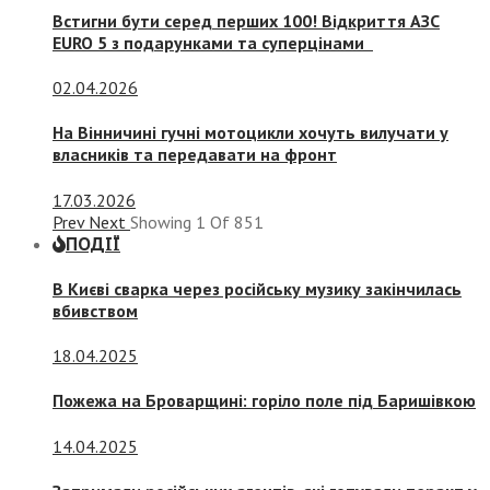
Встигни бути серед перших 100! Відкриття АЗС
EURO 5 з подарунками та суперцінами
02.04.2026
На Вінничині гучні мотоцикли хочуть вилучати у
власників та передавати на фронт
17.03.2026
Prev
Next
Showing
1
Of
851
ПОДІЇ
В Києві сварка через російську музику закінчилась
вбивством
18.04.2025
Пожежа на Броварщині: горіло поле під Баришівкою
14.04.2025