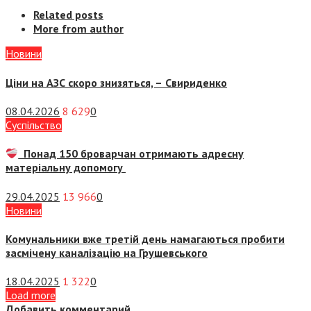
Related posts
More from author
Новини
Ціни на АЗС скоро знизяться, –
Свириденко
08.04.2026
8 629
0
Суспiльство
Понад 150 броварчан отримають адресну
матеріальну допомогу
29.04.2025
13 966
0
Новини
Комунальники вже третій день намагаються пробити
засмічену каналізацію на Грушевського
18.04.2025
1 322
0
Load more
Добавить комментарий