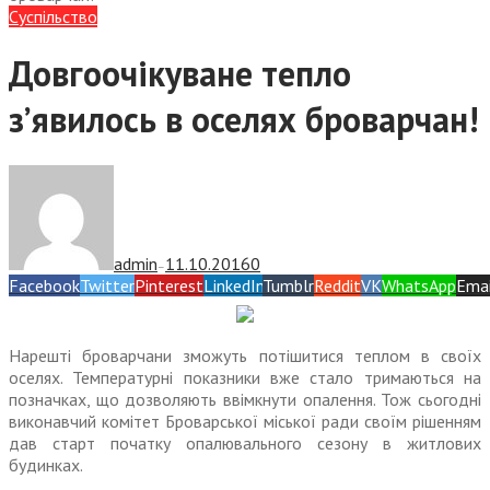
Суспiльство
Довгоочікуване тепло
з’явилось в оселях броварчан!
admin
11.10.2016
0
—
Facebook
Twitter
Pinterest
LinkedIn
Tumblr
Reddit
VK
WhatsApp
Emai
Нарешті броварчани зможуть потішитися теплом в своїх
оселях. Температурні показники вже стало тримаються на
позначках, що дозволяють ввімкнути опалення. Тож сьогодні
виконавчий комітет Броварської міської ради своїм рішенням
дав старт початку опалювального сезону в житлових
будинках.