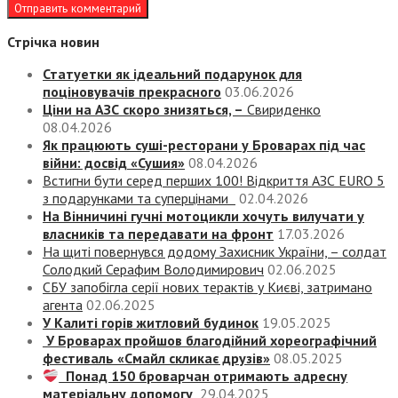
Стрічка новин
Статуетки як ідеальний подарунок для
поціновувачів прекрасного
03.06.2026
Ціни на АЗС скоро знизяться, –
Свириденко
08.04.2026
Як працюють суші-ресторани у Броварах під час
війни: досвід «Сушия»
08.04.2026
Встигни бути серед перших 100! Відкриття АЗС EURO 5
з подарунками та суперцінами
02.04.2026
На Вінничині гучні мотоцикли хочуть вилучати у
власників та передавати на фронт
17.03.2026
На щиті повернувся додому Захисник України, – солдат
Солодкий Серафим Володимирович
02.06.2025
СБУ запобігла серії нових терактів у Києві, затримано
агента
02.06.2025
У Калиті горів житловий будинок
19.05.2025
У Броварах пройшов благодійний хореографічний
фестиваль «Смайл скликає друзів»
08.05.2025
Понад 150 броварчан отримають адресну
матеріальну допомогу
29.04.2025