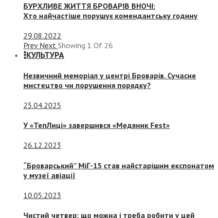
БУРХЛИВЕ ЖИТТЯ БРОВАРІВ ВНОЧІ:
Хто найчастіше порушує комендантську годину
29.08.2022
Prev
Next
Showing
1
Of
26
КУЛЬТУРА
Незвичний меморіал у центрі Броварів. Сучасне
мистецтво чи порушення порядку?
25.04.2025
У «ТепЛиці» завершився «Медяник Fest»
26.12.2023
“Броварський” МіГ-15 став найстарішим експонатом
у музеї авіації
10.05.2023
Чистий четвер: що можна і треба робити у цей