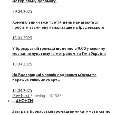
матеріальну допомогу
29.04.2025
Комунальники вже третій день намагаються
пробити засмічену каналізацію на Грушевського
18.04.2025
У Броварській громаді щоденно о 9:00 у хвилину
мовчання лунатимуть метроном та Гімн України
18.04.2025
На Броварщині чоловік подавився м’ясом та
пережив клінічну смерть
15.04.2025
Prev
Next
Showing
1
Of
588
АНОНСИ
Завтра в Броварській громаді вимикатимуть світло