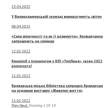
23.04.2025
У Великодимерській громаді вимикатимуть світло
08.04.2025
«Сила жіночності та як її розвинути»: броварчанок
запрошують на семінар
22.02.2022
Кіноклуб з психологом у КІП «ТепЛиця», сезон 2022
розпочато!
21.02.2022
Броварська міська бібліотека запрошує броварчан
на художню виставку «Живопис життя»
21.02.2022
Prev
Next
Showing
1
Of
19