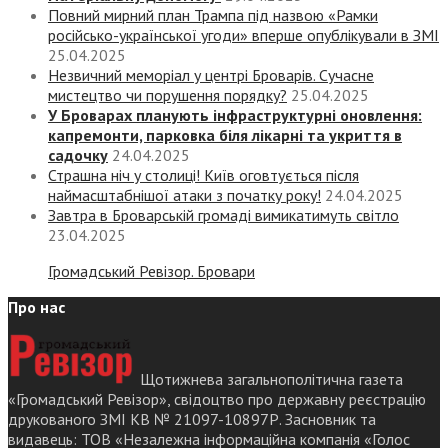
Повний мирний план Трампа під назвою «‎Рамки
російсько-української угоди» вперше опублікували в ЗМІ
25.04.2025
Незвичний меморіал у центрі Броварів. Сучасне
мистецтво чи порушення порядку?
25.04.2025
У Броварах планують інфраструктурні оновлення:
капремонти, парковка біля лікарні та укриття в
садочку
24.04.2025
Страшна ніч у столиці! Київ оговтується після
наймасштабнішої атаки з початку року!
24.04.2025
Завтра в Броварській громаді вимикатимуть світло
23.04.2025
Громадський Ревізор. Бровари
Про нас
Щотижнева загальнополітична газета
«Громадський Ревізор», свідоцтво про державну реєстрацію
друкованого ЗМІ КВ № 21097-10897Р. Засновник та
видавець: ТОВ «Незалежна інформаційна компанія «Голос