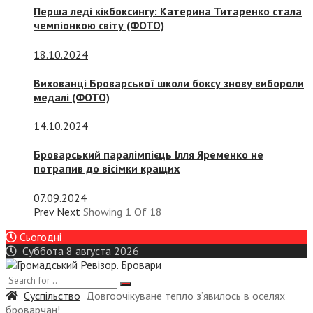
Перша леді кікбоксингу: Катерина Титаренко стала
чемпіонкою світу (ФОТО)
18.10.2024
Вихованці Броварської школи боксу знову вибороли
медалі (ФОТО)
14.10.2024
Броварський паралімпієць Ілля Яременко не
потрапив до вісімки кращих
07.09.2024
Prev
Next
Showing
1
Of
18
Сьогодні
Суббота 8 августа 2026
Суспiльство
Довгоочікуване тепло з’явилось в оселях
броварчан!