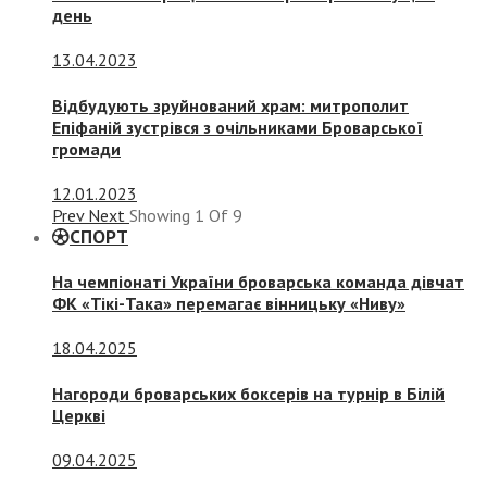
день
13.04.2023
Відбудують зруйнований храм: митрополит
Епіфаній зустрівся з очільниками Броварської
громади
12.01.2023
Prev
Next
Showing
1
Of
9
СПОРТ
На чемпіонаті України броварська команда дівчат
ФК «Тікі-Така» перемагає вінницьку «Ниву»
18.04.2025
Нагороди броварських боксерів на турнір в Білій
Церкві
09.04.2025